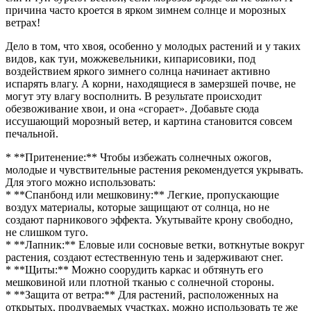
причина часто кроется в ярком зимнем солнце и морозных
ветрах!
Дело в том, что хвоя, особенно у молодых растений и у таких
видов, как туи, можжевельники, кипарисовики, под
воздействием яркого зимнего солнца начинает активно
испарять влагу. А корни, находящиеся в замерзшей почве, не
могут эту влагу восполнить. В результате происходит
обезвоживание хвои, и она «сгорает». Добавьте сюда
иссушающий морозный ветер, и картина становится совсем
печальной.
* **Притенение:** Чтобы избежать солнечных ожогов,
молодые и чувствительные растения рекомендуется укрывать.
Для этого можно использовать:
* **Спанбонд или мешковину:** Легкие, пропускающие
воздух материалы, которые защищают от солнца, но не
создают парникового эффекта. Укутывайте крону свободно,
не слишком туго.
* **Лапник:** Еловые или сосновые ветки, воткнутые вокруг
растения, создают естественную тень и задерживают снег.
* **Щиты:** Можно соорудить каркас и обтянуть его
мешковиной или плотной тканью с солнечной стороны.
* **Защита от ветра:** Для растений, расположенных на
открытых, продуваемых участках, можно использовать те же