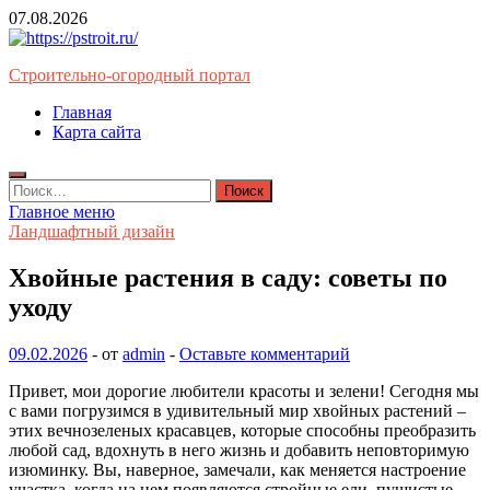
Перейти
07.08.2026
к
содержимому
Строительно-огородный портал
Главная
Карта сайта
Найти:
Главное меню
Ландшафтный дизайн
Хвойные растения в саду: советы по
уходу
09.02.2026
-
от
admin
-
Оставьте комментарий
Привет, мои дорогие любители красоты и зелени! Сегодня мы
с вами погрузимся в удивительный мир хвойных растений –
этих вечнозеленых красавцев, которые способны преобразить
любой сад, вдохнуть в него жизнь и добавить неповторимую
изюминку. Вы, наверное, замечали, как меняется настроение
участка, когда на нем появляются стройные ели, пушистые