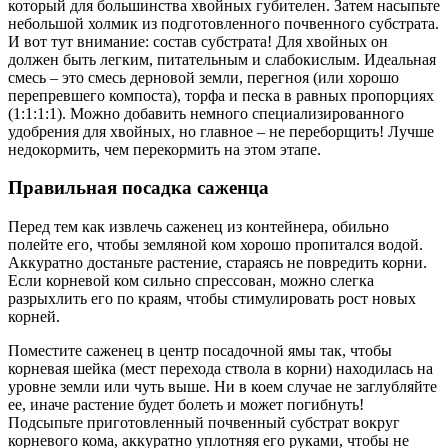
который для большинства хвойных губителен. Затем насыпьте
небольшой холмик из подготовленного почвенного субстрата.
И вот тут внимание: состав субстрата! Для хвойных он
должен быть легким, питательным и слабокислым. Идеальная
смесь – это смесь дерновой земли, перегноя (или хорошо
перепревшего компоста), торфа и песка в равных пропорциях
(1:1:1:1). Можно добавить немного специализированного
удобрения для хвойных, но главное – не переборщить! Лучше
недокормить, чем перекормить на этом этапе.
Правильная посадка саженца
Перед тем как извлечь саженец из контейнера, обильно
полейте его, чтобы земляной ком хорошо пропитался водой.
Аккуратно достаньте растение, стараясь не повредить корни.
Если корневой ком сильно спрессован, можно слегка
разрыхлить его по краям, чтобы стимулировать рост новых
корней.
Поместите саженец в центр посадочной ямы так, чтобы
корневая шейка (мест перехода ствола в корни) находилась на
уровне земли или чуть выше. Ни в коем случае не заглубляйте
ее, иначе растение будет болеть и может погибнуть!
Подсыпьте приготовленный почвенный субстрат вокруг
корневого кома, аккуратно уплотняя его руками, чтобы не