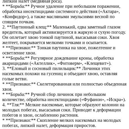
липкий налет (медвяная роса).
* **Борьба:** Ручное удаление при небольшом поражении,
обработка инсектицидами системного действия («Актара»,
«Конфидор»), а также масляными эмульсиями весной по
спящим почкам.
2. **Паутинный клещ:** Маленький, едва заметный глазом
вредитель, который активизируется в жаркую и сухую погоду.
Он оплетает хвою тонкой паутиной, высасывая соки. Хвоя
желтеет, покрывается мелкими точками и осыпается.
* **Признаки:** Тонкая паутинка на хвое, пожелтение и
осветление хвои.
* **Борьба:** Регулярное дождевание кроны, обработка
акарицидами («Актеллик», «Фитоверм», «Клещевит»).
3. **Еловый и сосновый пилильщик:** Личинки этих
насекомых похожи на гусениц и объедают хвою, оставляя
голые ветви.
* **Признаки:** Скелетированная или полностью объеденная
хвоя.
* **Борьба:** Ручной сбор личинок при небольшом
количестве, обработка инсектицидами («Фуфанон», «Искра»).
4. **Тля:** Мелкие насекомые, которые образуют колонии на
молодых побегах, высасывая соки. Приводят к деформации
побегов и хвои, ослаблению растения.
* **Признаки:** Скопление мелких насекомых на молодых
побегах, липкий налет, деформация приростов.