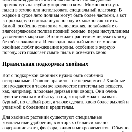
промокнуть на глубину корневого кома. Можно воткнуть
палец в землю или использовать специальный влагомер. В
жаркое и сухое лето поливы могут быть более частыми, а вот
в прохладную и дождливую погоду их можно сократить.
Зимой, особенно если зима малоснежная, не забывайте о
влагозарядковом поливе поздней осенью, перед наступлением
устойчивых морозов. Это поможет растениям пережить зиму
без обезвоживания. И еще один важный момент: многие
хвойные любят дождевание кроны, особенно в жаркую
погоду. Это помогает смыть пыль и освежить хвою.
Правильная подкормка хвойных
Вот с подкормкой хвойных нужно быть особенно
осторожными. Главное правило – не перекормить! Хвойные
не нуждаются в таком же количестве питательных веществ,
как, например, плодовые деревья или овощи. Они очень
чувствительны к избытку азота, который может вызвать
бурный, но слабый рост, а также сделать хвою более рыхлой и
уязвимой к болезням и вредителям.
Для хвойных растений существуют специальные
комплексные удобрения, в которых сбалансировано
содержание азота, фосфора, калия и микроэлементов. Обычно