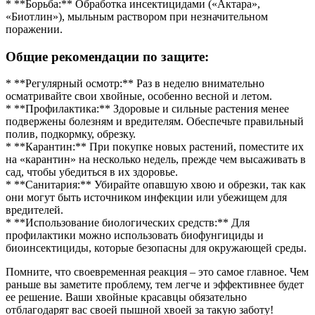
* **Борьба:** Обработка инсектицидами («Актара»,
«Биотлин»), мыльным раствором при незначительном
поражении.
Общие рекомендации по защите:
* **Регулярный осмотр:** Раз в неделю внимательно
осматривайте свои хвойные, особенно весной и летом.
* **Профилактика:** Здоровые и сильные растения менее
подвержены болезням и вредителям. Обеспечьте правильный
полив, подкормку, обрезку.
* **Карантин:** При покупке новых растений, поместите их
на «карантин» на несколько недель, прежде чем высаживать в
сад, чтобы убедиться в их здоровье.
* **Санитария:** Убирайте опавшую хвою и обрезки, так как
они могут быть источником инфекции или убежищем для
вредителей.
* **Использование биологических средств:** Для
профилактики можно использовать биофунгициды и
биоинсектициды, которые безопасны для окружающей среды.
Помните, что своевременная реакция – это самое главное. Чем
раньше вы заметите проблему, тем легче и эффективнее будет
ее решение. Ваши хвойные красавцы обязательно
отблагодарят вас своей пышной хвоей за такую заботу!