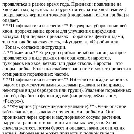
проявляться в разное время года. Признаки: появление на
хвое желтых, красных или бурых пятен, затем хвоя темнеет,
покрывается черными точками (плодовыми телами грибка) и
опадает.
* **Профилактика и лечение:** Регулярная уборка опавшей
хвои, прореживание кроны для улучшения циркуляции
воздуха. При первых признаках – обработка фунгицидами,
такими как бордоская смесь, «Фундазол», «Строби» или
«Топаз», согласно инструкции.
2. **Ржавчина:** Еще одно грибковое заболевание, которое
проявляется в виде рыжих или оранжевых наростов,
пузырьков на хвое, ветвях или даже стволе. Наросты – это
споры грибка. Болезнь ослабляет растение и может привести к
отмиранию пораженных частей.
* **Профилактика и лечение:** Избегайте посадки хвойных
рядом с промежуточными хозяевами ржавчины (например,
некоторые виды барбариса или груши). Удаление пораженных
частей, обработка фунгицидами (например, «Фалькон»,
«Ракурс»).
3. **Фузариоз (трахеомикозное увядание):** Очень опасное
заболевание, вызываемое почвенными грибками. Они
проникают через корни и закупоривают сосуды растения,
нарушая транспорт воды и питательных веществ. Хвоя
сначала желтеет, потом буреет и опадает, начиная с нижних
ветвей. Заболевание может привести к полной гибели