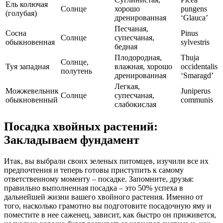
Ель колючая
Солнце
хорошо
pungens
(голубая)
дренированная
‘Glauca’
Песчаная,
Сосна
Pinus
Солнце
супесчаная,
обыкновенная
sylvestris
бедная
Плодородная,
Thuja
Солнце,
Туя западная
влажная, хорошо
occidentalis
полутень
дренированная
‘Smaragd’
Легкая,
Можжевельник
Juniperus
Солнце
супесчаная,
обыкновенный
communis
слабокислая
Посадка хвойных растений:
Закладываем фундамент
Итак, вы выбрали своих зеленых питомцев, изучили все их
предпочтения и теперь готовы приступить к самому
ответственному моменту – посадке. Запомните, друзья:
правильно выполненная посадка – это 50% успеха в
дальнейшей жизни вашего хвойного растения. Именно от
того, насколько грамотно вы подготовите посадочную яму и
поместите в нее саженец, зависит, как быстро он приживется,