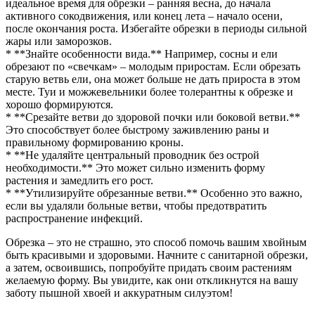
идеальное время для обрезки – ранняя весна, до начала
активного сокодвижения, или конец лета – начало осени,
после окончания роста. Избегайте обрезки в периоды сильной
жары или заморозков.
* **Знайте особенности вида.** Например, сосны и ели
обрезают по «свечкам» – молодым приростам. Если обрезать
старую ветвь ели, она может больше не дать прироста в этом
месте. Туи и можжевельники более толерантны к обрезке и
хорошо формируются.
* **Срезайте ветви до здоровой почки или боковой ветви.**
Это способствует более быстрому заживлению раны и
правильному формированию кроны.
* **Не удаляйте центральный проводник без острой
необходимости.** Это может сильно изменить форму
растения и замедлить его рост.
* **Утилизируйте обрезанные ветви.** Особенно это важно,
если вы удаляли больные ветви, чтобы предотвратить
распространение инфекций.
Обрезка – это не страшно, это способ помочь вашим хвойным
быть красивыми и здоровыми. Начните с санитарной обрезки,
а затем, освоившись, попробуйте придать своим растениям
желаемую форму. Вы увидите, как они откликнутся на вашу
заботу пышной хвоей и аккуратным силуэтом!