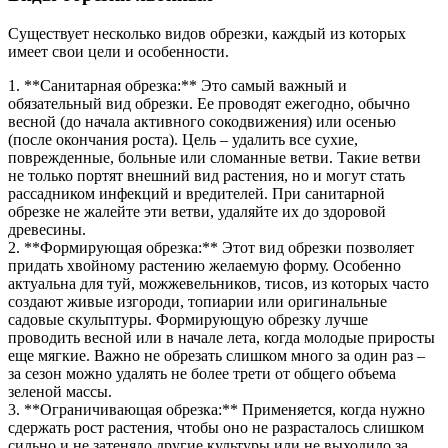
Существует несколько видов обрезки, каждый из которых
имеет свои цели и особенности.
1. **Санитарная обрезка:** Это самый важный и
обязательный вид обрезки. Ее проводят ежегодно, обычно
весной (до начала активного сокодвижения) или осенью
(после окончания роста). Цель – удалить все сухие,
поврежденные, больные или сломанные ветви. Такие ветви
не только портят внешний вид растения, но и могут стать
рассадником инфекций и вредителей. При санитарной
обрезке не жалейте эти ветви, удаляйте их до здоровой
древесины.
2. **Формирующая обрезка:** Этот вид обрезки позволяет
придать хвойному растению желаемую форму. Особенно
актуальна для туй, можжевельников, тисов, из которых часто
создают живые изгороди, топиарии или оригинальные
садовые скульптуры. Формирующую обрезку лучше
проводить весной или в начале лета, когда молодые приросты
еще мягкие. Важно не обрезать слишком много за один раз –
за сезон можно удалять не более трети от общего объема
зеленой массы.
3. **Ограничивающая обрезка:** Применяется, когда нужно
сдержать рост растения, чтобы оно не разрасталось слишком
сильно и не затеняло другие культуры или не выходило за