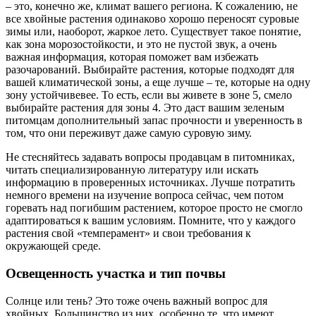
– это, конечно же, климат вашего региона. К сожалению, не
все хвойные растения одинаково хорошо переносят суровые
зимы или, наоборот, жаркое лето. Существует такое понятие,
как зона морозостойкости, и это не пустой звук, а очень
важная информация, которая поможет вам избежать
разочарований. Выбирайте растения, которые подходят для
вашей климатической зоны, а еще лучше – те, которые на одну
зону устойчивевее. То есть, если вы живете в зоне 5, смело
выбирайте растения для зоны 4. Это даст вашим зеленым
питомцам дополнительный запас прочности и уверенность в
том, что они переживут даже самую суровую зиму.
Не стесняйтесь задавать вопросы продавцам в питомниках,
читать специализированную литературу или искать
информацию в проверенных источниках. Лучше потратить
немного времени на изучение вопроса сейчас, чем потом
горевать над погибшим растением, которое просто не смогло
адаптироваться к вашим условиям. Помните, что у каждого
растения свой «темперамент» и свои требования к
окружающей среде.
Освещенность участка и тип почвы
Солнце или тень? Это тоже очень важный вопрос для
хвойных. Большинство из них, особенно те, что имеют