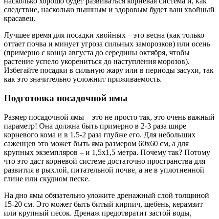
насколько хорошо будет развиваться корневая система и, как
следствие, насколько пышным и здоровым будет ваш хвойный
красавец.
Лучшее время для посадки хвойных – это весна (как только
оттает почва и минует угроза сильных заморозков) или осень
(примерно с конца августа до середины октября, чтобы
растение успело укорениться до наступления морозов).
Избегайте посадки в сильную жару или в периоды засухи, так
как это значительно усложнит приживаемость.
Подготовка посадочной ямы
Размер посадочной ямы – это не просто так, это очень важный
параметр! Она должна быть примерно в 2-3 раза шире
корневого кома и в 1,5-2 раза глубже его. Для небольших
саженцев это может быть яма размером 60х60 см, а для
крупных экземпляров – и 1,5х1,5 метра. Почему так? Потому
что это даст корневой системе достаточно пространства для
развития в рыхлой, питательной почве, а не в уплотненной
глине или скудном песке.
На дно ямы обязательно уложите дренажный слой толщиной
15-20 см. Это может быть битый кирпич, щебень, керамзит
или крупный песок. Дренаж предотвратит застой воды,