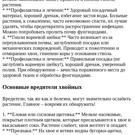
растения.
* **Профилактика и лечение:** Здоровый посадочный
материал, хороший дренаж, избегание застоя воды. Больные
растения, к сожалению, часто невозможно спасти, их лучше
удалять, чтобы предотвратить распространение инфекции.
Можно попробовать пролить почву фунгицидами.
4. **Гнили корневой шейки:** Часто возникает из-за
переувлажнения почвы, заглубленной посадки или
механических повреждений. Приводит к пожелтению и
отмиранию хвои, гниению коры у основания ствола.
* **Профилактика и лечение:** Правильная посадка (не
заглублять корневую шейку!), хороший дренаж, умеренный
полив. При обнаружении – зачистка пораженного места до
здоровой ткани и обработка фунгицидами.
Основные вредители хвойных
Вредители, так же как и болезни, могут значительно ослабить
растение. Главное – вовремя их обнаружить!
1. **Еловая или сосновая щитовка:** Мелкие насекомые,
покрытые плотным щитком, которые присасываются к хвое и
высасывают соки. Растение слабеет, хвоя желтеет и опадает.
* **Признаки:** На хвое и ветвях видны бугорки-щитки,