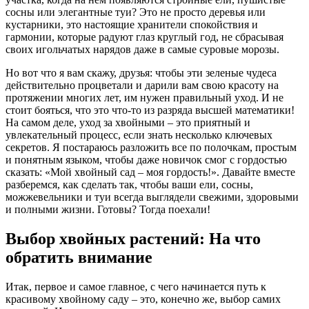
сосны или элегантные туи? Это не просто деревья или
кустарники, это настоящие хранители спокойствия и
гармонии, которые радуют глаз круглый год, не сбрасывая
своих игольчатых нарядов даже в самые суровые морозы.
Но вот что я вам скажу, друзья: чтобы эти зеленые чудеса
действительно процветали и дарили вам свою красоту на
протяжении многих лет, им нужен правильный уход. И не
стоит бояться, что это что-то из разряда высшей математики!
На самом деле, уход за хвойными – это приятный и
увлекательный процесс, если знать несколько ключевых
секретов. Я постараюсь разложить все по полочкам, простым
и понятным языком, чтобы даже новичок смог с гордостью
сказать: «Мой хвойный сад – моя гордость!». Давайте вместе
разберемся, как сделать так, чтобы ваши ели, сосны,
можжевельники и туи всегда выглядели свежими, здоровыми
и полными жизни. Готовы? Тогда поехали!
Выбор хвойных растений: На что
обратить внимание
Итак, первое и самое главное, с чего начинается путь к
красивому хвойному саду – это, конечно же, выбор самих