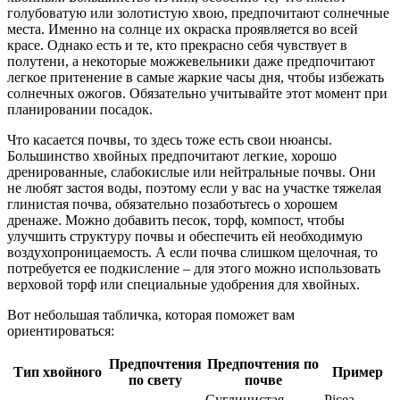
голубоватую или золотистую хвою, предпочитают солнечные
места. Именно на солнце их окраска проявляется во всей
красе. Однако есть и те, кто прекрасно себя чувствует в
полутени, а некоторые можжевельники даже предпочитают
легкое притенение в самые жаркие часы дня, чтобы избежать
солнечных ожогов. Обязательно учитывайте этот момент при
планировании посадок.
Что касается почвы, то здесь тоже есть свои нюансы.
Большинство хвойных предпочитают легкие, хорошо
дренированные, слабокислые или нейтральные почвы. Они
не любят застоя воды, поэтому если у вас на участке тяжелая
глинистая почва, обязательно позаботьтесь о хорошем
дренаже. Можно добавить песок, торф, компост, чтобы
улучшить структуру почвы и обеспечить ей необходимую
воздухопроницаемость. А если почва слишком щелочная, то
потребуется ее подкисление – для этого можно использовать
верховой торф или специальные удобрения для хвойных.
Вот небольшая табличка, которая поможет вам
ориентироваться:
Предпочтения
Предпочтения по
Тип хвойного
Пример
по свету
почве
Суглинистая,
Picea