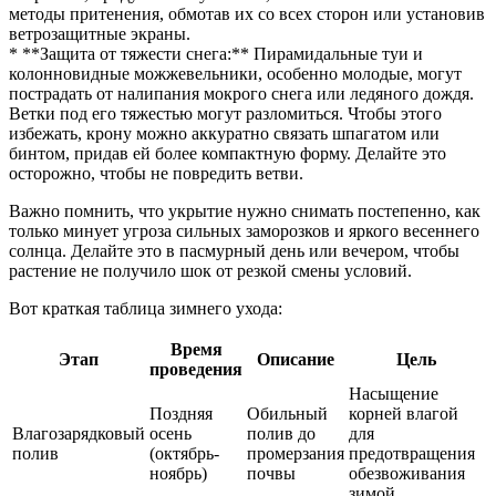
методы притенения, обмотав их со всех сторон или установив
ветрозащитные экраны.
* **Защита от тяжести снега:** Пирамидальные туи и
колонновидные можжевельники, особенно молодые, могут
пострадать от налипания мокрого снега или ледяного дождя.
Ветки под его тяжестью могут разломиться. Чтобы этого
избежать, крону можно аккуратно связать шпагатом или
бинтом, придав ей более компактную форму. Делайте это
осторожно, чтобы не повредить ветви.
Важно помнить, что укрытие нужно снимать постепенно, как
только минует угроза сильных заморозков и яркого весеннего
солнца. Делайте это в пасмурный день или вечером, чтобы
растение не получило шок от резкой смены условий.
Вот краткая таблица зимнего ухода:
Время
Этап
Описание
Цель
проведения
Насыщение
Поздняя
Обильный
корней влагой
Влагозарядковый
осень
полив до
для
полив
(октябрь-
промерзания
предотвращения
ноябрь)
почвы
обезвоживания
зимой