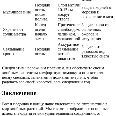
Поздняя
Слой мульчи
Защита корней от
осень,
10-15 см
Мульчирование
морозов и
после
вокруг
сохранение влаги
полива
ствола
Конец
Притенение
Защита хвои от
Укрытие от
осени —
спанбондом,
солнечных
солнца/ветра
начало
лапником,
ожогов и
зимы
мешковиной
иссушения
Аккуратное
Защита от
Связывание
Поздняя
связывание
разломов под
кроны
осень
ветвей
тяжестью снега
шпагатом
Следуя этим несложным правилам, вы обеспечите своим
хвойным растениям комфортную зимовку, и они встретят
весну свежими, зелеными и полными энергии, чтобы
радовать вас своей красотой весь следующий год.
Заключение
Вот и подошло к концу наше увлекательное путешествие в
мир хвойных растений. Мы с вами разобрали все основные
аспекты ухода за этими удивительными созданиями: от