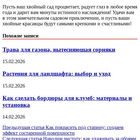
Пусть ваш хвойный сад процветает, радует глаз в любое время
года и дарит вам минуты истинного наслаждения! Удачи вам
в этом замечательном садовом приключении, и пусть ваши
хвойные красавцы будут самыми крепкими и счастливыми!
Похожие записи
Трава для газона, вытесняющая сорняки
15.02.2026
Растения для ландшафта: выбор и уход
15.02.2026
Как сделать бордюры для клумб: материалы и
установка
14.02.2026
Навигация
Предыдущая статья
Как покрасить под старину: создаем
эффект состаренной поверхности
по
Следующая статья
Наводим чистоту: как ухаживать за обоями