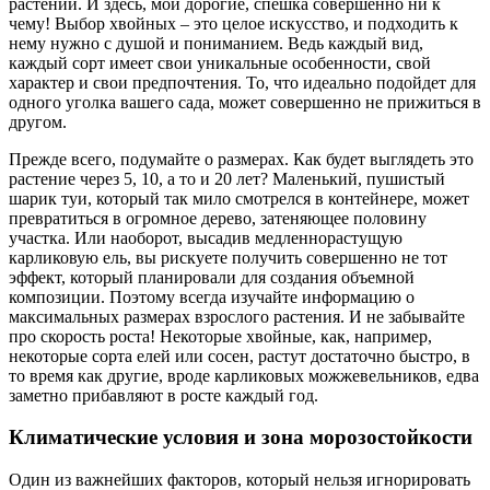
растений. И здесь, мои дорогие, спешка совершенно ни к
чему! Выбор хвойных – это целое искусство, и подходить к
нему нужно с душой и пониманием. Ведь каждый вид,
каждый сорт имеет свои уникальные особенности, свой
характер и свои предпочтения. То, что идеально подойдет для
одного уголка вашего сада, может совершенно не прижиться в
другом.
Прежде всего, подумайте о размерах. Как будет выглядеть это
растение через 5, 10, а то и 20 лет? Маленький, пушистый
шарик туи, который так мило смотрелся в контейнере, может
превратиться в огромное дерево, затеняющее половину
участка. Или наоборот, высадив медленнорастущую
карликовую ель, вы рискуете получить совершенно не тот
эффект, который планировали для создания объемной
композиции. Поэтому всегда изучайте информацию о
максимальных размерах взрослого растения. И не забывайте
про скорость роста! Некоторые хвойные, как, например,
некоторые сорта елей или сосен, растут достаточно быстро, в
то время как другие, вроде карликовых можжевельников, едва
заметно прибавляют в росте каждый год.
Климатические условия и зона морозостойкости
Один из важнейших факторов, который нельзя игнорировать