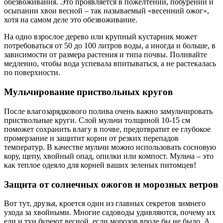
обезвоживания. Это проявляется в пожелтении, побурении и
осыпании хвои весной – так называемый «весенний ожог»,
хотя на самом деле это обезвоживание.
На одно взрослое дерево или крупный кустарник может
потребоваться от 50 до 100 литров воды, а иногда и больше, в
зависимости от размера растения и типа почвы. Поливайте
медленно, чтобы вода успевала впитываться, а не растекалась
по поверхности.
Мульчирование приствольных кругов
После влагозарядкового полива очень важно замульчировать
приствольные круги. Слой мульчи толщиной 10-15 см
поможет сохранить влагу в почве, предотвратит ее глубокое
промерзание и защитит корни от резких перепадов
температур. В качестве мульчи можно использовать сосновую
кору, щепу, хвойный опад, опилки или компост. Мульча – это
как теплое одеяло для корней ваших зеленых питомцев!
Защита от солнечных ожогов и морозных ветров
Вот тут, друзья, кроется один из главных секретов зимнего
ухода за хвойными. Многие садоводы удивляются, почему их
ели и туи буреют весной, если морозов вроде бы не было. А