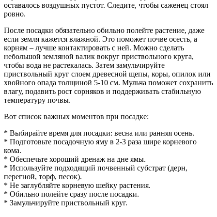
оставалось воздушных пустот. Следите, чтобы саженец стоял
ровно.
После посадки обязательно обильно полейте растение, даже
если земля кажется влажной. Это поможет почве осесть, а
корням – лучше контактировать с ней. Можно сделать
небольшой земляной валик вокруг приствольного круга,
чтобы вода не растекалась. Затем замульчируйте
приствольный круг слоем древесной щепы, коры, опилок или
хвойного опада толщиной 5-10 см. Мульча поможет сохранить
влагу, подавить рост сорняков и поддерживать стабильную
температуру почвы.
Вот список важных моментов при посадке:
* Выбирайте время для посадки: весна или ранняя осень.
* Подготовьте посадочную яму в 2-3 раза шире корневого
кома.
* Обеспечьте хороший дренаж на дне ямы.
* Используйте подходящий почвенный субстрат (дерн,
перегной, торф, песок).
* Не заглубляйте корневую шейку растения.
* Обильно полейте сразу после посадки.
* Замульчируйте приствольный круг.