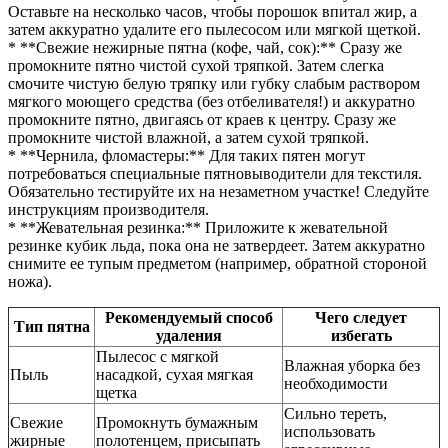
Оставьте на несколько часов, чтобы порошок впитал жир, а
затем аккуратно удалите его пылесосом или мягкой щеткой.
* **Свежие нежирные пятна (кофе, чай, сок):** Сразу же
промокните пятно чистой сухой тряпкой. Затем слегка
смочите чистую белую тряпку или губку слабым раствором
мягкого моющего средства (без отбеливателя!) и аккуратно
промокните пятно, двигаясь от краев к центру. Сразу же
промокните чистой влажной, а затем сухой тряпкой.
* **Чернила, фломастеры:** Для таких пятен могут
потребоваться специальные пятновыводители для текстиля.
Обязательно тестируйте их на незаметном участке! Следуйте
инструкциям производителя.
* **Жевательная резинка:** Приложите к жевательной
резинке кубик льда, пока она не затвердеет. Затем аккуратно
снимите ее тупым предметом (например, обратной стороной
ножа).
Рекомендуемый способ
Чего следует
Тип пятна
удаления
избегать
Пылесос с мягкой
Влажная уборка без
Пыль
насадкой, сухая мягкая
необходимости
щетка
Сильно тереть,
Свежие
Промокнуть бумажным
использовать
жирные
полотенцем, присыпать