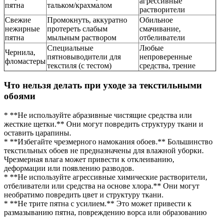
агрессивные
пятна
тальком/крахмалом
растворители
Свежие
Промокнуть, аккуратно
Обильное
нежирные
протереть слабым
смачивание,
пятна
мыльным раствором
отбеливатели
Специальные
Любые
Чернила,
пятновыводители для
непроверенные
фломастеры
текстиля (с тестом)
средства, трение
Что нельзя делать при уходе за текстильными
обоями
* **Не используйте абразивные чистящие средства или
жесткие щетки.** Они могут повредить структуру ткани и
оставить царапины.
* **Избегайте чрезмерного намокания обоев.** Большинство
текстильных обоев не предназначены для влажной уборки.
Чрезмерная влага может привести к отклеиванию,
деформации или появлению разводов.
* **Не используйте агрессивные химические растворители,
отбеливатели или средства на основе хлора.** Они могут
необратимо повредить цвет и структуру ткани.
* **Не трите пятна с усилием.** Это может привести к
размазыванию пятна, повреждению ворса или образованию