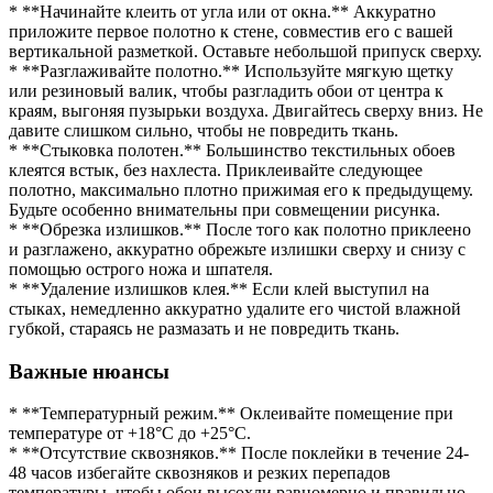
* **Начинайте клеить от угла или от окна.** Аккуратно
приложите первое полотно к стене, совместив его с вашей
вертикальной разметкой. Оставьте небольшой припуск сверху.
* **Разглаживайте полотно.** Используйте мягкую щетку
или резиновый валик, чтобы разгладить обои от центра к
краям, выгоняя пузырьки воздуха. Двигайтесь сверху вниз. Не
давите слишком сильно, чтобы не повредить ткань.
* **Стыковка полотен.** Большинство текстильных обоев
клеятся встык, без нахлеста. Приклеивайте следующее
полотно, максимально плотно прижимая его к предыдущему.
Будьте особенно внимательны при совмещении рисунка.
* **Обрезка излишков.** После того как полотно приклеено
и разглажено, аккуратно обрежьте излишки сверху и снизу с
помощью острого ножа и шпателя.
* **Удаление излишков клея.** Если клей выступил на
стыках, немедленно аккуратно удалите его чистой влажной
губкой, стараясь не размазать и не повредить ткань.
Важные нюансы
* **Температурный режим.** Оклеивайте помещение при
температуре от +18°C до +25°C.
* **Отсутствие сквозняков.** После поклейки в течение 24-
48 часов избегайте сквозняков и резких перепадов
температуры, чтобы обои высохли равномерно и правильно.