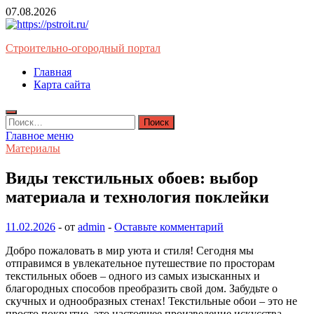
Перейти
07.08.2026
к
содержимому
Строительно-огородный портал
Главная
Карта сайта
Найти:
Главное меню
Материалы
Виды текстильных обоев: выбор
материала и технология поклейки
11.02.2026
-
от
admin
-
Оставьте комментарий
Добро пожаловать в мир уюта и стиля! Сегодня мы
отправимся в увлекательное путешествие по просторам
текстильных обоев – одного из самых изысканных и
благородных способов преобразить свой дом. Забудьте о
скучных и однообразных стенах! Текстильные обои – это не
просто покрытие, это настоящее произведение искусства,