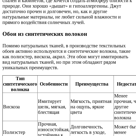
спален и кабинетов, где хочется создать атмосферу близости к
природе. Они хорошо «дышат» и гипоаллергенны. Джут
достаточно прочен и долговечен, но, как и другие
натуральные материалы, не любит сильной влажности и
прямого воздействия солнечных лучей.
Обои из синтетических волокон
Помимо натуральных тканей, в производстве текстильных
обоев активно используются и синтетические волокна, такие
как полиэстер, вискоза, акрил. Эти обои могут имитировать
вид натуральных тканей, но при этом обладают рядом
уникальных преимуществ.
Тип
синтетического
Особенности
Преимущества
Недоста
волокна
Менее
Имитирует
Мягкость, приятная
прочная, 
Вискоза
шелк, мягкая,
на ощупь, яркие
другие
блестящая
цвета
синтетиче
волокна
Прочная,
Долговечность,
Может бы
износостойкая,
Полиэстер
легкость в уходе,
менее
устойчива к