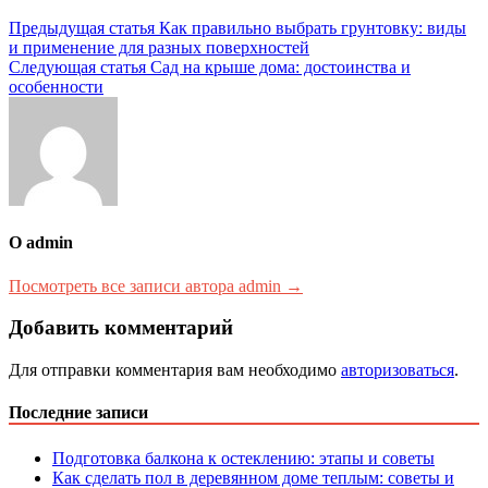
Навигация
Предыдущая статья
Как правильно выбрать грунтовку: виды
и применение для разных поверхностей
по
Следующая статья
Сад на крыше дома: достоинства и
записям
особенности
О admin
Посмотреть все записи автора admin →
Добавить комментарий
Для отправки комментария вам необходимо
авторизоваться
.
Последние записи
Подготовка балкона к остеклению: этапы и советы
Как сделать пол в деревянном доме теплым: советы и