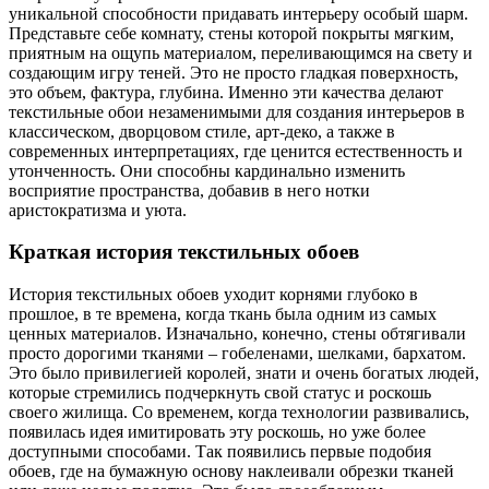
уникальной способности придавать интерьеру особый шарм.
Представьте себе комнату, стены которой покрыты мягким,
приятным на ощупь материалом, переливающимся на свету и
создающим игру теней. Это не просто гладкая поверхность,
это объем, фактура, глубина. Именно эти качества делают
текстильные обои незаменимыми для создания интерьеров в
классическом, дворцовом стиле, арт-деко, а также в
современных интерпретациях, где ценится естественность и
утонченность. Они способны кардинально изменить
восприятие пространства, добавив в него нотки
аристократизма и уюта.
Краткая история текстильных обоев
История текстильных обоев уходит корнями глубоко в
прошлое, в те времена, когда ткань была одним из самых
ценных материалов. Изначально, конечно, стены обтягивали
просто дорогими тканями – гобеленами, шелками, бархатом.
Это было привилегией королей, знати и очень богатых людей,
которые стремились подчеркнуть свой статус и роскошь
своего жилища. Со временем, когда технологии развивались,
появилась идея имитировать эту роскошь, но уже более
доступными способами. Так появились первые подобия
обоев, где на бумажную основу наклеивали обрезки тканей