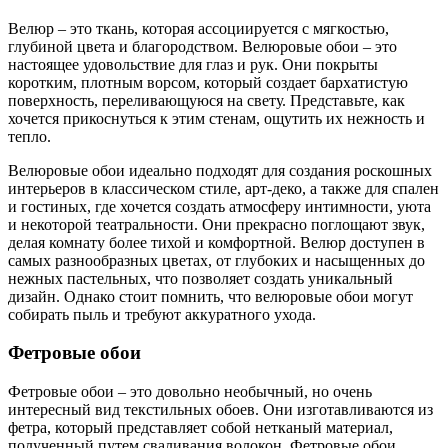
Велюр – это ткань, которая ассоциируется с мягкостью,
глубиной цвета и благородством. Велюровые обои – это
настоящее удовольствие для глаз и рук. Они покрыты
коротким, плотным ворсом, который создает бархатистую
поверхность, переливающуюся на свету. Представьте, как
хочется прикоснуться к этим стенам, ощутить их нежность и
тепло.
Велюровые обои идеально подходят для создания роскошных
интерьеров в классическом стиле, арт-деко, а также для спален
и гостиных, где хочется создать атмосферу интимности, уюта
и некоторой театральности. Они прекрасно поглощают звук,
делая комнату более тихой и комфортной. Велюр доступен в
самых разнообразных цветах, от глубоких и насыщенных до
нежных пастельных, что позволяет создать уникальный
дизайн. Однако стоит помнить, что велюровые обои могут
собирать пыль и требуют аккуратного ухода.
Фетровые обои
Фетровые обои – это довольно необычный, но очень
интересный вид текстильных обоев. Они изготавливаются из
фетра, который представляет собой нетканый материал,
полученный путем сваливания волокон. Фетровые обои