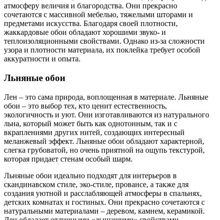
атмосферу величия и благородства. Они прекрасно
сочетаются с массивной мебелью, тяжелыми шторами и
предметами искусства. Благодаря своей плотности,
жаккардовые обои обладают хорошими звуко- и
теплоизоляционными свойствами. Однако из-за сложности
узора и плотности материала, их поклейка требует особой
аккуратности и опыта.
Льняные обои
Лен – это сама природа, воплощенная в материале. Льняные
обои – это выбор тех, кто ценит естественность,
экологичность и уют. Они изготавливаются из натурального
льна, который может быть как однотонным, так и с
вкраплениями других нитей, создающих интересный
меланжевый эффект. Льняные обои обладают характерной,
слегка грубоватой, но очень приятной на ощупь текстурой,
которая придает стенам особый шарм.
Льняные обои идеально подходят для интерьеров в
скандинавском стиле, эко-стиле, провансе, а также для
создания уютной и расслабляющей атмосферы в спальнях,
детских комнатах и гостиных. Они прекрасно сочетаются с
натуральными материалами – деревом, камнем, керамикой.
Лен обладает отличными «дышащими» свойствами,