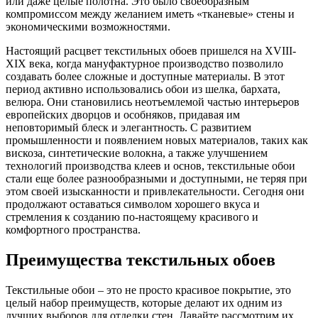
или даже целые полотна. Это было своеобразным
компромиссом между желанием иметь «тканевые» стены и
экономическими возможностями.
Настоящий расцвет текстильных обоев пришелся на XVIII-
XIX века, когда мануфактурное производство позволило
создавать более сложные и доступные материалы. В этот
период активно использовались обои из шелка, бархата,
велюра. Они становились неотъемлемой частью интерьеров
европейских дворцов и особняков, придавая им
неповторимый блеск и элегантность. С развитием
промышленности и появлением новых материалов, таких как
вискоза, синтетические волокна, а также улучшением
технологий производства клеев и основ, текстильные обои
стали еще более разнообразными и доступными, не теряя при
этом своей изысканности и привлекательности. Сегодня они
продолжают оставаться символом хорошего вкуса и
стремления к созданию по-настоящему красивого и
комфортного пространства.
Преимущества текстильных обоев
Текстильные обои – это не просто красивое покрытие, это
целый набор преимуществ, которые делают их одним из
лучших выборов для отделки стен. Давайте рассмотрим их