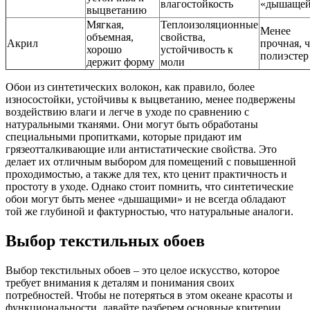
влагостойкость
«дышаще
выцветанию
Мягкая,
Теплоизоляционные
Менее
объемная,
свойства,
Акрил
прочная, 
хорошо
устойчивость к
полиэстер
держит форму
моли
Обои из синтетических волокон, как правило, более
износостойки, устойчивы к выцветанию, менее подвержены
воздействию влаги и легче в уходе по сравнению с
натуральными тканями. Они могут быть обработаны
специальными пропитками, которые придают им
грязеотталкивающие или антистатические свойства. Это
делает их отличным выбором для помещений с повышенной
проходимостью, а также для тех, кто ценит практичность и
простоту в уходе. Однако стоит помнить, что синтетические
обои могут быть менее «дышащими» и не всегда обладают
той же глубиной и фактурностью, что натуральные аналоги.
Выбор текстильных обоев
Выбор текстильных обоев – это целое искусство, которое
требует внимания к деталям и понимания своих
потребностей. Чтобы не потеряться в этом океане красоты и
функциональности, давайте разберем основные критерии,