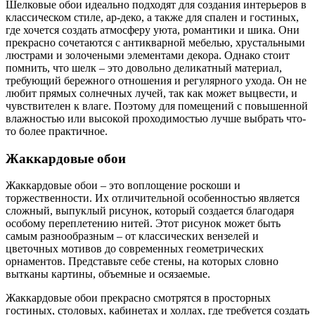
Шелковые обои идеально подходят для создания интерьеров в
классическом стиле, ар-деко, а также для спален и гостиных,
где хочется создать атмосферу уюта, романтики и шика. Они
прекрасно сочетаются с антикварной мебелью, хрустальными
люстрами и золочеными элементами декора. Однако стоит
помнить, что шелк – это довольно деликатный материал,
требующий бережного отношения и регулярного ухода. Он не
любит прямых солнечных лучей, так как может выцвести, и
чувствителен к влаге. Поэтому для помещений с повышенной
влажностью или высокой проходимостью лучше выбрать что-
то более практичное.
Жаккардовые обои
Жаккардовые обои – это воплощение роскоши и
торжественности. Их отличительной особенностью является
сложный, выпуклый рисунок, который создается благодаря
особому переплетению нитей. Этот рисунок может быть
самым разнообразным – от классических вензелей и
цветочных мотивов до современных геометрических
орнаментов. Представьте себе стены, на которых словно
вытканы картины, объемные и осязаемые.
Жаккардовые обои прекрасно смотрятся в просторных
гостиных, столовых, кабинетах и холлах, где требуется создать