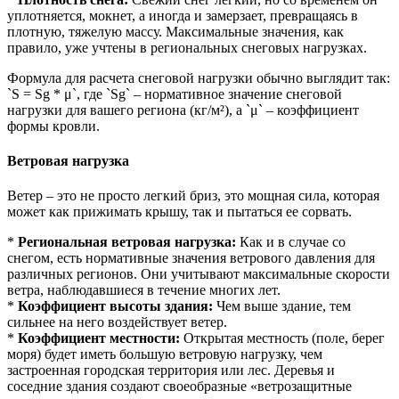
уплотняется, мокнет, а иногда и замерзает, превращаясь в
плотную, тяжелую массу. Максимальные значения, как
правило, уже учтены в региональных снеговых нагрузках.
Формула для расчета снеговой нагрузки обычно выглядит так:
`S = Sg * μ`, где `Sg` – нормативное значение снеговой
нагрузки для вашего региона (кг/м²), а `μ` – коэффициент
формы кровли.
Ветровая нагрузка
Ветер – это не просто легкий бриз, это мощная сила, которая
может как прижимать крышу, так и пытаться ее сорвать.
*
Региональная ветровая нагрузка:
Как и в случае со
снегом, есть нормативные значения ветрового давления для
различных регионов. Они учитывают максимальные скорости
ветра, наблюдавшиеся в течение многих лет.
*
Коэффициент высоты здания:
Чем выше здание, тем
сильнее на него воздействует ветер.
*
Коэффициент местности:
Открытая местность (поле, берег
моря) будет иметь большую ветровую нагрузку, чем
застроенная городская территория или лес. Деревья и
соседние здания создают своеобразные «ветрозащитные