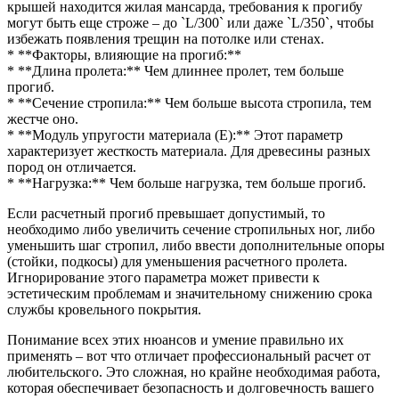
крышей находится жилая мансарда, требования к прогибу
могут быть еще строже – до `L/300` или даже `L/350`, чтобы
избежать появления трещин на потолке или стенах.
* **Факторы, влияющие на прогиб:**
* **Длина пролета:** Чем длиннее пролет, тем больше
прогиб.
* **Сечение стропила:** Чем больше высота стропила, тем
жестче оно.
* **Модуль упругости материала (E):** Этот параметр
характеризует жесткость материала. Для древесины разных
пород он отличается.
* **Нагрузка:** Чем больше нагрузка, тем больше прогиб.
Если расчетный прогиб превышает допустимый, то
необходимо либо увеличить сечение стропильных ног, либо
уменьшить шаг стропил, либо ввести дополнительные опоры
(стойки, подкосы) для уменьшения расчетного пролета.
Игнорирование этого параметра может привести к
эстетическим проблемам и значительному снижению срока
службы кровельного покрытия.
Понимание всех этих нюансов и умение правильно их
применять – вот что отличает профессиональный расчет от
любительского. Это сложная, но крайне необходимая работа,
которая обеспечивает безопасность и долговечность вашего