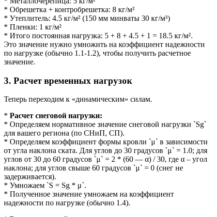
* Металлочерепица: 5 кг/м²
* Обрешетка + контробрешетка: 8 кг/м²
* Утеплитель: 4.5 кг/м² (150 мм минваты 30 кг/м³)
* Пленки: 1 кг/м²
* Итого постоянная нагрузка: 5 + 8 + 4.5 + 1 = 18.5 кг/м².
Это значение нужно умножить на коэффициент надежности
по нагрузке (обычно 1.1-1.2), чтобы получить расчетное
значение.
3. Расчет временных нагрузок
Теперь переходим к «динамическим» силам.
*
Расчет снеговой нагрузки:
* Определяем нормативное значение снеговой нагрузки `Sg`
для вашего региона (по СНиП, СП).
* Определяем коэффициент формы кровли `μ` в зависимости
от угла наклона ската. Для углов до 30 градусов `μ` = 1.0; для
углов от 30 до 60 градусов `μ` = 2 * (60 — α) / 30, где α – угол
наклона; для углов свыше 60 градусов `μ` = 0 (снег не
задерживается).
* Умножаем `S = Sg * μ`.
* Полученное значение умножаем на коэффициент
надежности по нагрузке (обычно 1.4).