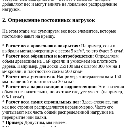
добавляют вес и могут влиять на локальное распределение
нагрузок.
2. Определение постоянных нагрузок
На этом этапе мы суммируем вес всех элементов, которые
постоянно давят на крышу.
*
Расчет веса кровельного покрытия:
Например, если вы
выбрали металлочерепицу с весом 5 кг/м², то это будет 5 кг/м².
*
Расчет веса обрешетки и контробрешетки:
Определяем
объем древесины на 1 м² кровли и умножаем на плотность
дерева. Например, для доски 25х100 мм с шагом 300 мм на 1
м² кровли, и плотностью сосны 500 кг/м³.
*
Расчет веса утеплителя:
Например, минеральная вата 150
мм толщиной и плотностью 30 кг/м³.
*
Расчет веса пароизоляции и гидроизоляции:
Эти значения
обычно незначительны, но их тоже следует учесть (например,
0.5-1 кг/м²).
*
Расчет веса самих стропильных ног:
Здесь сложнее, так
как вес стропил распределяется неравномерно. Часто его
учитывают как часть общей распределенной нагрузки на
перекрытие или балки.
*
Пример:
Допустим, мы имеем: