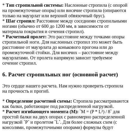
*
Тип стропильной системы:
Наслонные стропила (с опорой
на промежуточные опоры) или висячие стропила (опираются
только на мауэрлат или верхний обвязочный брус).
*
Шаг стропил:
Расстояние между соседними стропильными
ногами (обычно от 600 до 1200 мм, в зависимости от
материала покрытия и сечения стропил).
*
Расчетный пролет:
Это расстояние между точками опоры
стропильной ноги. Для наслонных стропил это может быть
расстояние от мауэрлата до конькового прогона или до
промежуточной стойки. Для висячих – расстояние между
мауэрлатами. От пролета напрямую зависит требуемое
сечение стропил.
6. Расчет стропильных ног (основной расчет)
Это сердце нашего расчета. Нам нужно проверить стропила
на прочность и прогиб.
*
Определение расчетной схемы:
Стропила рассматриваются
как балки, работающие под распределенной нагрузкой.
*
Расчет изгибающего момента (M):
`M = (P * L²) / 8` для
простой балки на двух опорах с равномерно распределенной
нагрузкой `P` и пролетом `L`. Для более сложных схем (с
консолями, промежуточными опорами) формулы будут