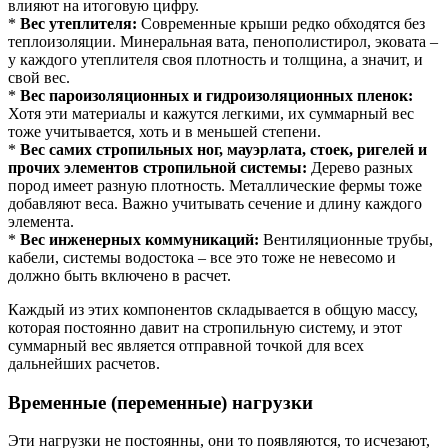
влияют на итоговую цифру.
*
Вес утеплителя:
Современные крыши редко обходятся без
теплоизоляции. Минеральная вата, пенополистирол, эковата –
у каждого утеплителя своя плотность и толщина, а значит, и
свой вес.
*
Вес пароизоляционных и гидроизоляционных пленок:
Хотя эти материалы и кажутся легкими, их суммарный вес
тоже учитывается, хоть и в меньшей степени.
*
Вес самих стропильных ног, мауэрлата, стоек, ригелей и
прочих элементов стропильной системы:
Дерево разных
пород имеет разную плотность. Металлические фермы тоже
добавляют веса. Важно учитывать сечение и длину каждого
элемента.
*
Вес инженерных коммуникаций:
Вентиляционные трубы,
кабели, системы водостока – все это тоже не невесомо и
должно быть включено в расчет.
Каждый из этих компонентов складывается в общую массу,
которая постоянно давит на стропильную систему, и этот
суммарный вес является отправной точкой для всех
дальнейших расчетов.
Временные (переменные) нагрузки
Эти нагрузки не постоянны, они то появляются, то исчезают,