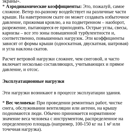
экраны».
*
Аэродинамические коэффициенты:
Это, пожалуй, самое
сложное. Ветер по-разному воздействует на различные части
крыши. На наветренном скате он может создавать избыточное
давление, прижимая кровлю, а на подветренном – наоборот,
разрежение, пытающееся ее приподнять. Острые углы, свесы,
карнизы – все это зоны повышенной турбулентности и,
соответственно, повышенных нагрузок. Эти коэффициенты
зависят от формы крыши (односкатная, двускатная, шатровая)
и угла наклона скатов.
Расчет ветровой нагрузки сложнее, чем снеговой, и часто
включает несколько составляющих, учитывающих и прямое
давление, и отсос.
Эксплуатационные нагрузки
Эти нагрузки возникают в процессе эксплуатации здания.
*
Вес человека:
При проведении ремонтных работ, чистке
снега, обслуживании вентиляции или антенн, на крышу
поднимаются люди. Обычно принимается нормативное
значение веса человека с инструментом, распределенное на
определенную площадь (например, 100-150 кг на 1 м² или
точечная нагрузка).