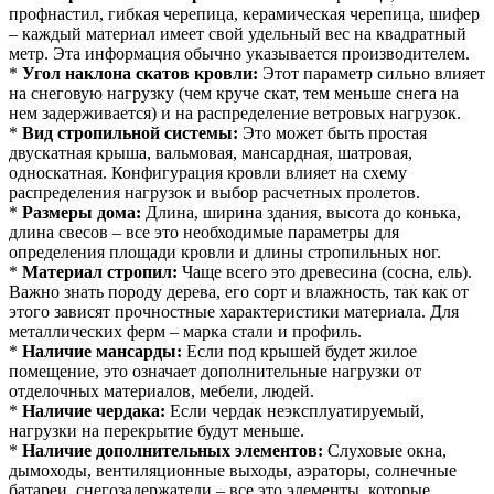
профнастил, гибкая черепица, керамическая черепица, шифер
– каждый материал имеет свой удельный вес на квадратный
метр. Эта информация обычно указывается производителем.
*
Угол наклона скатов кровли:
Этот параметр сильно влияет
на снеговую нагрузку (чем круче скат, тем меньше снега на
нем задерживается) и на распределение ветровых нагрузок.
*
Вид стропильной системы:
Это может быть простая
двускатная крыша, вальмовая, мансардная, шатровая,
односкатная. Конфигурация кровли влияет на схему
распределения нагрузок и выбор расчетных пролетов.
*
Размеры дома:
Длина, ширина здания, высота до конька,
длина свесов – все это необходимые параметры для
определения площади кровли и длины стропильных ног.
*
Материал стропил:
Чаще всего это древесина (сосна, ель).
Важно знать породу дерева, его сорт и влажность, так как от
этого зависят прочностные характеристики материала. Для
металлических ферм – марка стали и профиль.
*
Наличие мансарды:
Если под крышей будет жилое
помещение, это означает дополнительные нагрузки от
отделочных материалов, мебели, людей.
*
Наличие чердака:
Если чердак неэксплуатируемый,
нагрузки на перекрытие будут меньше.
*
Наличие дополнительных элементов:
Слуховые окна,
дымоходы, вентиляционные выходы, аэраторы, солнечные
батареи, снегозадержатели – все это элементы, которые