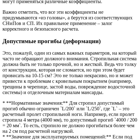
могут применяться различные коэффициенты.
Важно отметить, что все эти коэффициенты не
придумываются «из головы», а берутся из соответствующих
СНиПов и СП. Их правильное применение – залог
корректного и безопасного расчета.
Допустимые прогибы (деформации)
Это, пожалуй, один из самых важных параметров, на который
часто не обращают должного внимания. Стропильная система
должна быть не только прочной, но и жесткой. Ведь что толку
от конструкции, которая не сломается, но при этом будет
провисать на 10-15 см? Это не только некрасиво, но и может
привести к проблемам с кровельным покрытием (например,
трещины в черепице, застой воды, повреждение водосточной
системы) и отделочным материалам мансарды.
* **Нормативные значения:** Для стропил допустимый
прогиб обычно ограничен `L/200` или `L/250`, где `L` – это
расчетный пролет стропильной ноги. Например, если пролет
стропила 4 метра (4000 мм), то допустимый прогиб `4000 / 200
= 20 мм`. То есть, стропило не должно прогибаться более чем
на 2 см под расчетной нагрузкой.
* **Значение для эксплуатируемых помещений:** Если под