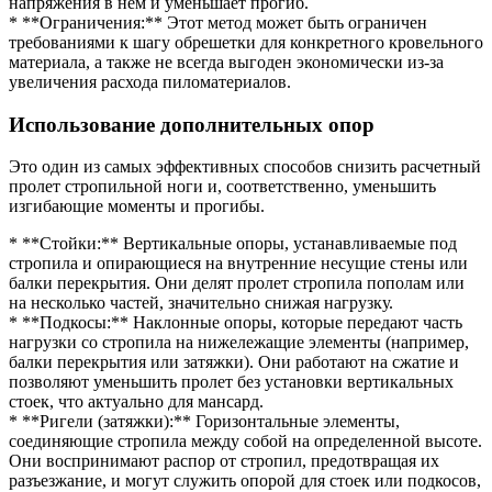
напряжения в нем и уменьшает прогиб.
* **Ограничения:** Этот метод может быть ограничен
требованиями к шагу обрешетки для конкретного кровельного
материала, а также не всегда выгоден экономически из-за
увеличения расхода пиломатериалов.
Использование дополнительных опор
Это один из самых эффективных способов снизить расчетный
пролет стропильной ноги и, соответственно, уменьшить
изгибающие моменты и прогибы.
* **Стойки:** Вертикальные опоры, устанавливаемые под
стропила и опирающиеся на внутренние несущие стены или
балки перекрытия. Они делят пролет стропила пополам или
на несколько частей, значительно снижая нагрузку.
* **Подкосы:** Наклонные опоры, которые передают часть
нагрузки со стропила на нижележащие элементы (например,
балки перекрытия или затяжки). Они работают на сжатие и
позволяют уменьшить пролет без установки вертикальных
стоек, что актуально для мансард.
* **Ригели (затяжки):** Горизонтальные элементы,
соединяющие стропила между собой на определенной высоте.
Они воспринимают распор от стропил, предотвращая их
разъезжание, и могут служить опорой для стоек или подкосов,