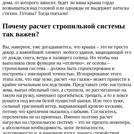
дома, от которого зависит, будет ли ваша крыша гордо
возвышаться над головой или однажды не выдержит натиска
стихии. Готовы? Тогда поехали!
Почему расчет стропильной системы
так важен?
Вы, наверное, уже догадываетесь, что крыша – это не просто
декор, а важнейший элемент любого здания, защищающий его
от дождя, снега, ветра и палящего солнца. Но чтобы она
выполняла свои функции на «отлично», ее основа –
стропильная система – должна быть спроектирована и
построена с ювелирной точностью. Игнорирование этого
этапа или, что еще хуже, расчет «на глазок» может привести к
крайне печальным последствиям. Представьте себе: наступила
зима, выпал обильный снег, а стропила, не рассчитанные на
такую нагрузку, начинают прогибаться, трещать, а то и вовсе
рушатся под весом белой пушистой шапки. Или того хуже,
сильный ураганный ветер, вырывающий кровлю кусками,
потому что крепления оказались слабыми. Согласитесь,
перспектива не из приятных. Именно поэтому расчет
нагрузки на стропильную систему – это не прихоть инженера,
а абсолютная необходимость, залог безопасности,
долговечности и, в конечном итоге, вашего спокойствия.