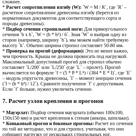
сложнее.
*
Расчет сопротивления изгибу (W):
`W = M / R`, где `R` –
расчетное сопротивление древесины изгибу (берется из
нормативных документов для соответствующего сорта и
породы древесины).
*
Подбор сечения стропильной ноги:
Для прямоугольного
сечения `b x h`, `W = (b * h²) / 6`. Зная `W` и выбрав одну из
сторон (например, ширину `b`), мы можем найти требуемую
высоту `h`. Обычно ширина стропил составляет 50-80 мм.
*
Проверка на прогиб (деформацию):
Это не менее важно,
чем прочность. Крыша не должна провисать под нагрузкой.
Максимальный допустимый прогиб для стропил обычно
составляет `L/200` или `L/250` (где `L` – пролет). Прогиб
вычисляется по формуле `f = (5 * P * L⁴) / (384 * E * I)`, где `E`
– модуль упругости древесины, `I` – момент инерции сечения
(`I = (b * h³) / 12`). Сравните полученное `f` с допустимым.
Если `f` больше, нужно увеличить сечение.
7. Расчет узлов крепления и прогонов
*
Мауэрлат:
Подбор сечения мауэрлата (обычно 100х100,
150х150 мм) и расчет крепления к стенам (анкера, шпильки).
*
Коньковый прогон и боковые прогоны:
Расчет их сечения
по той же методике, что и для стропил, учитывая, что они
собирают нагрузку от нескольких стропильных ног.