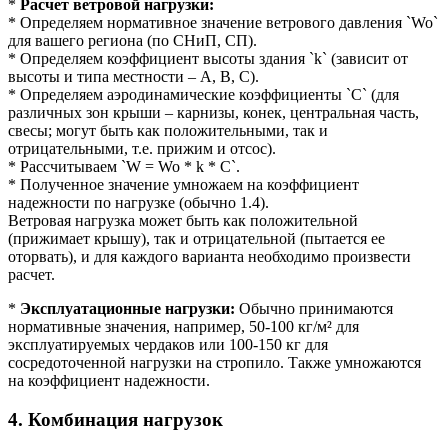
*
Расчет ветровой нагрузки:
* Определяем нормативное значение ветрового давления `Wo`
для вашего региона (по СНиП, СП).
* Определяем коэффициент высоты здания `k` (зависит от
высоты и типа местности – А, В, С).
* Определяем аэродинамические коэффициенты `C` (для
различных зон крыши – карнизы, конек, центральная часть,
свесы; могут быть как положительными, так и
отрицательными, т.е. прижим и отсос).
* Рассчитываем `W = Wo * k * C`.
* Полученное значение умножаем на коэффициент
надежности по нагрузке (обычно 1.4).
Ветровая нагрузка может быть как положительной
(прижимает крышу), так и отрицательной (пытается ее
оторвать), и для каждого варианта необходимо произвести
расчет.
*
Эксплуатационные нагрузки:
Обычно принимаются
нормативные значения, например, 50-100 кг/м² для
эксплуатируемых чердаков или 100-150 кг для
сосредоточенной нагрузки на стропило. Также умножаются
на коэффициент надежности.
4. Комбинация нагрузок