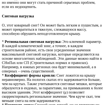
но именно они могут стать причиной серьезных проблем,
если их недооценить.
Снеговая нагрузка
О, этот коварный снег! Он может быть легким и пушистым, а
может превратиться в тяжелую, слежавшуюся массу,
способную обрушить неподготовленную крышу.
*
Региональная снеговая нагрузка:
Это ключевой параметр.
В каждой климатической зоне, а точнее, в каждом
строительном районе, есть свои усредненные значения
максимальной снеговой нагрузки, которые определяются на
основе многолетних наблюдений. Эти данные можно найти в
СНиПах или СП (Строительных нормах и правилах).
Например, в южных регионах она будет минимальной, а в
северных – очень существенной.
*
Коэффициент формы кровли:
Снег ложится на крышу
неравномерно. На пологих скатах его задерживается больше,
чем на крутых. Также учитываются снеговые мешки, которые
образуются в ендовах, за парапетами, на примыканиях к более
высоким зданиям. Этот коэффициент (μ) позволяет
скорректировать региональное значение. Чем круче скат, тем
меньше снега на нем задерживается.
*
Плотность снега:
Свежий снег легкий, но со временем он