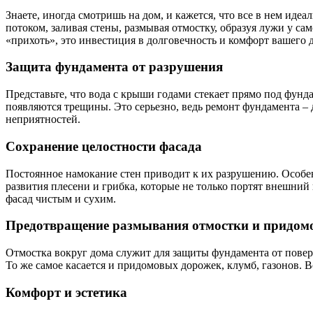
Знаете, иногда смотришь на дом, и кажется, что все в нем ид
потоком, заливая стены, размывая отмостку, образуя лужи у с
«прихоть», это инвестиция в долговечность и комфорт вашего 
Защита фундамента от разрушения
Представьте, что вода с крыши годами стекает прямо под фунд
появляются трещины. Это серьезно, ведь ремонт фундамента – д
неприятностей.
Сохранение целостности фасада
Постоянное намокание стен приводит к их разрушению. Особен
развития плесени и грибка, которые не только портят внешний
фасад чистым и сухим.
Предотвращение размывания отмостки и придом
Отмостка вокруг дома служит для защиты фундамента от поверх
То же самое касается и придомовых дорожек, клумб, газонов. В
Комфорт и эстетика