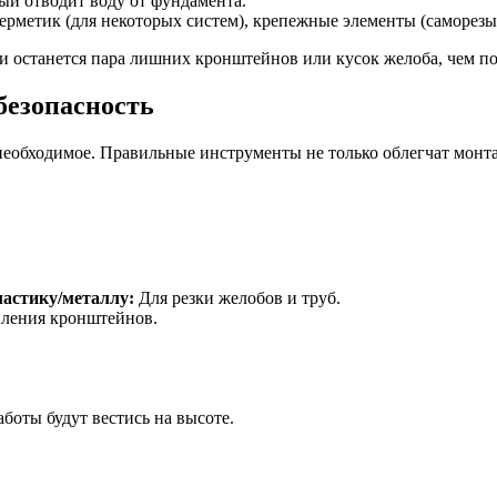
ый отводит воду от фундамента.
герметик (для некоторых систем), крепежные элементы (саморезы
ли останется пара лишних кронштейнов или кусок желоба, чем по
безопасность
е необходимое. Правильные инструменты не только облегчат монт
ластику/металлу:
Для резки желобов и труб.
пления кронштейнов.
боты будут вестись на высоте.