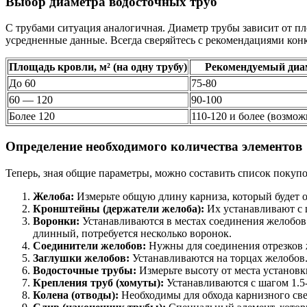
Выбор диаметра водосточных труб
С трубами ситуация аналогичная. Диаметр трубы зависит от пл
усредненные данные. Всегда сверяйтесь с рекомендациями кон
Площадь кровли, м² (на одну трубу)
Рекомендуемый диа
До 60
75-80
60 — 120
90-100
Более 120
110-120 и более (возмож
Определение необходимого количества элементов
Теперь, зная общие параметры, можно составить список покупо
Желоба:
Измерьте общую длину карниза, который будет о
Кронштейны (держатели желоба):
Их устанавливают с ш
Воронки:
Устанавливаются в местах соединения желобов 
длинный, потребуется несколько воронок.
Соединители желобов:
Нужны для соединения отрезков 
Заглушки желобов:
Устанавливаются на торцах желобов
Водосточные трубы:
Измерьте высоту от места установк
Крепления труб (хомуты):
Устанавливаются с шагом 1.5-
Колена (отводы):
Необходимы для обхода карнизного све