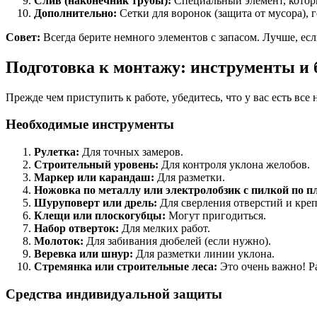
Слив (наконечник трубы):
Специальный элемент, котор
Дополнительно:
Сетки для воронок (защита от мусора), 
Совет:
Всегда берите немного элементов с запасом. Лучше, ес
Подготовка к монтажу: инструменты и 
Прежде чем приступить к работе, убедитесь, что у вас есть вс
Необходимые инструменты
Рулетка:
Для точных замеров.
Строительный уровень:
Для контроля уклона желобов.
Маркер или карандаш:
Для разметки.
Ножовка по металлу или электролобзик с пилкой по п
Шуруповерт или дрель:
Для сверления отверстий и кре
Клещи или плоскогубцы:
Могут пригодиться.
Набор отверток:
Для мелких работ.
Молоток:
Для забивания дюбелей (если нужно).
Веревка или шнур:
Для разметки линии уклона.
Стремянка или строительные леса:
Это очень важно! Ра
Средства индивидуальной защиты