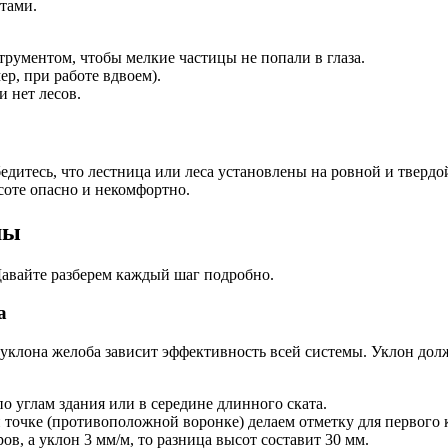
тами.
рументом, чтобы мелкие частицы не попали в глаза.
ер, при работе вдвоем).
и нет лесов.
Убедитесь, что лестница или леса установлены на ровной и твер
соте опасно и некомфортно.
мы
Давайте разберем каждый шаг подробно.
а
о уклона желоба зависит эффективность всей системы. Уклон до
о углам здания или в середине длинного ската.
 точке (противоположной воронке) делаем отметку для первого 
в, а уклон 3 мм/м, то разница высот составит 30 мм.