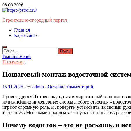
Перейти
08.08.2026
к
содержимому
Строительно-огородный портал
Главная
Карта сайта
Найти:
Главное меню
На заметку
Пошаговый монтаж водосточной систем
15.11.2025
-
от
admin
-
Оставьте комментарий
Привет, друзья! Готовы окунуться в мир, который защищает ваш
из важнейших инженерных систем любого строения – водосточн
играют огромную роль. И, поверьте, установить их своими ру
терпением. Мы с вами пройдем этот путь шаг за шагом, разбе
Почему водосток – это не роскошь, а не