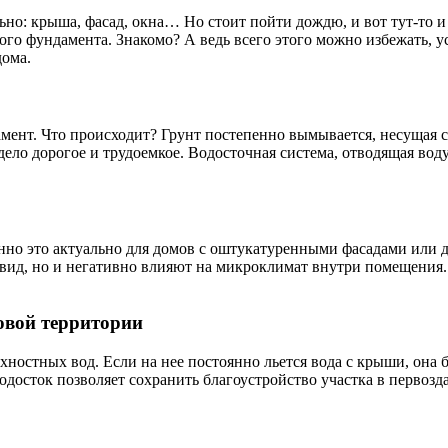
еально: крыша, фасад, окна… Но стоит пойти дождю, и вот тут-т
амого фундамента. Знакомо? А ведь всего этого можно избежать, 
дома.
амент. Что происходит? Грунт постепенно вымывается, несущая с
ело дорогое и трудоемкое. Водосточная система, отводящая воду
но это актуально для домов с оштукатуренными фасадами или д
 вид, но и негативно влияют на микроклимат внутри помещения.
овой территории
ностных вод. Если на нее постоянно льется вода с крыши, она б
одосток позволяет сохранить благоустройство участка в первозд