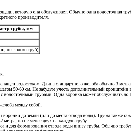
ощади, которую она обслуживает. Обычно одна водосточная труба
кретного производителя.
метр трубы, мм
но, несколько труб)
к.
снащен водостоком. Длина стандартного желоба обычно 3 метра.
агом 50-60 см. Не забудьте учесть дополнительный кронштейн в
с водосточными трубами. Одна воронка может обслуживать до 10-
желоба между собой.
.
и воронки до земли (или до места отвода воды). Трубы также об
2 метра, но не менее двух на каждую трубу.
са и для формирования отвода воды внизу трубы. Обычно требует