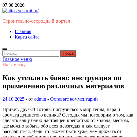
Перейти
07.08.2026
к
содержимому
Строительно-огородный портал
Главная
Карта сайта
Найти:
Главное меню
На заметку
Как утеплить баню: инструкция по
применению различных материалов
24.10.2025
-
от
admin
-
Оставьте комментарий
Привет, друзья! Готовы погрузиться в мир тепла, пара и
аромата душистого веника? Сегодня мы поговорим о том, как
сделать вашу баню настоящей крепостью от холода, местом,
где можно забыть обо всех невзгодах и как следует
расслабиться. Ведь что может быть хуже, чем дрожать от
холода в предбаннике или видеть, как драгоценное тепло