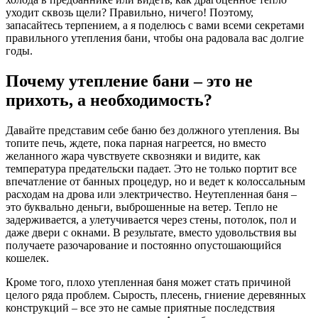
уходит сквозь щели? Правильно, ничего! Поэтому,
запасайтесь терпением, а я поделюсь с вами всеми секретами
правильного утепления бани, чтобы она радовала вас долгие
годы.
Почему утепление бани – это не
прихоть, а необходимость?
Давайте представим себе баню без должного утепления. Вы
топите печь, ждете, пока парная нагреется, но вместо
желанного жара чувствуете сквозняки и видите, как
температура предательски падает. Это не только портит все
впечатление от банных процедур, но и ведет к колоссальным
расходам на дрова или электричество. Неутепленная баня –
это буквально деньги, выброшенные на ветер. Тепло не
задерживается, а улетучивается через стены, потолок, пол и
даже двери с окнами. В результате, вместо удовольствия вы
получаете разочарование и постоянно опустошающийся
кошелек.
Кроме того, плохо утепленная баня может стать причиной
целого ряда проблем. Сырость, плесень, гниение деревянных
конструкций – все это не самые приятные последствия