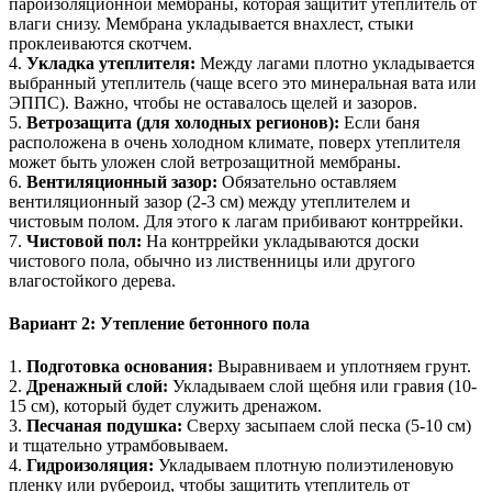
пароизоляционной мембраны, которая защитит утеплитель от
влаги снизу. Мембрана укладывается внахлест, стыки
проклеиваются скотчем.
4.
Укладка утеплителя:
Между лагами плотно укладывается
выбранный утеплитель (чаще всего это минеральная вата или
ЭППС). Важно, чтобы не оставалось щелей и зазоров.
5.
Ветрозащита (для холодных регионов):
Если баня
расположена в очень холодном климате, поверх утеплителя
может быть уложен слой ветрозащитной мембраны.
6.
Вентиляционный зазор:
Обязательно оставляем
вентиляционный зазор (2-3 см) между утеплителем и
чистовым полом. Для этого к лагам прибивают контррейки.
7.
Чистовой пол:
На контррейки укладываются доски
чистового пола, обычно из лиственницы или другого
влагостойкого дерева.
Вариант 2: Утепление бетонного пола
1.
Подготовка основания:
Выравниваем и уплотняем грунт.
2.
Дренажный слой:
Укладываем слой щебня или гравия (10-
15 см), который будет служить дренажом.
3.
Песчаная подушка:
Сверху засыпаем слой песка (5-10 см)
и тщательно утрамбовываем.
4.
Гидроизоляция:
Укладываем плотную полиэтиленовую
пленку или рубероид, чтобы защитить утеплитель от