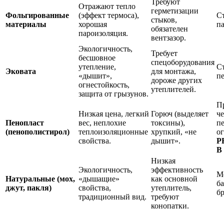
Требуют
Отражают тепло
герметизации
Фольгированные
(эффект термоса),
С
стыков,
материалы
хорошая
п
обязателен
пароизоляция.
вентзазор.
Экологичность,
Требует
бесшовное
спецоборудования
утепление,
С
Эковата
для монтажа,
«дышит»,
п
дороже других
огнестойкость,
утеплителей.
защита от грызунов.
П
Низкая цена, легкий
Горюч (выделяет
ч
Пенопласт
вес, неплохие
токсины),
пе
(пенополистирол)
теплоизоляционные
хрупкий, «не
о
свойства.
дышит».
Р
В
Низкая
Экологичность,
эффективность
М
Натуральные (мох,
«дышащие»
как основной
ба
джут, пакля)
свойства,
утеплитель,
бр
традиционный вид.
требуют
конопатки.