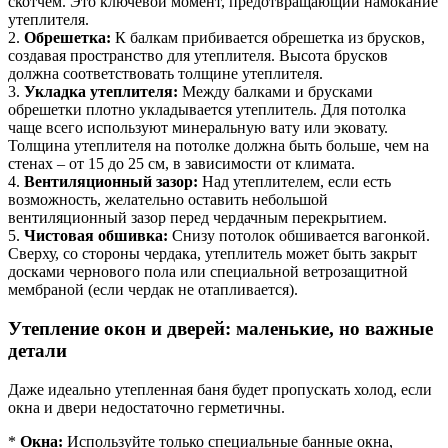
скотчем. Это ключевой момент, предотвращающий намокание
утеплителя.
2.
Обрешетка:
К балкам прибивается обрешетка из брусков,
создавая пространство для утеплителя. Высота брусков
должна соответствовать толщине утеплителя.
3.
Укладка утеплителя:
Между балками и брусками
обрешетки плотно укладывается утеплитель. Для потолка
чаще всего используют минеральную вату или эковату.
Толщина утеплителя на потолке должна быть больше, чем на
стенах – от 15 до 25 см, в зависимости от климата.
4.
Вентиляционный зазор:
Над утеплителем, если есть
возможность, желательно оставить небольшой
вентиляционный зазор перед чердачным перекрытием.
5.
Чистовая обшивка:
Снизу потолок обшивается вагонкой.
Сверху, со стороны чердака, утеплитель может быть закрыт
досками чернового пола или специальной ветрозащитной
мембраной (если чердак не отапливается).
Утепление окон и дверей: маленькие, но важные
детали
Даже идеально утепленная баня будет пропускать холод, если
окна и двери недостаточно герметичны.
*
Окна:
Используйте только специальные банные окна,