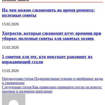
На чем можно сэкономить во время ремонта:
полезные советы
15.02.2026
Хитрости, которые сэкономят кучу времени при
уборке: полезные советы для занятых хозяек
15.02.2026
5 советов для тех, кто покупает раковину из
нержавеющей стали
15.02.2026
Навигация
Предыдущая статья
Подкровельные пленки и мембраны: виды
и применение
по
Следующая статья
Как правильно приварить петли на ворота:
записям
прочное и надежное крепление