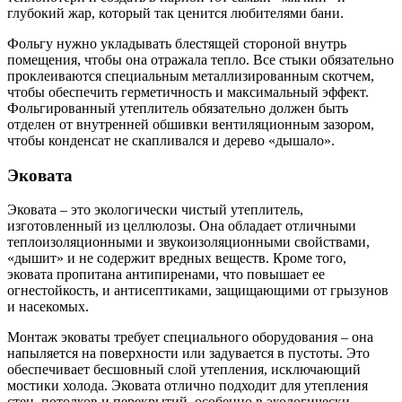
глубокий жар, который так ценится любителями бани.
Фольгу нужно укладывать блестящей стороной внутрь
помещения, чтобы она отражала тепло. Все стыки обязательно
проклеиваются специальным металлизированным скотчем,
чтобы обеспечить герметичность и максимальный эффект.
Фольгированный утеплитель обязательно должен быть
отделен от внутренней обшивки вентиляционным зазором,
чтобы конденсат не скапливался и дерево «дышало».
Эковата
Эковата – это экологически чистый утеплитель,
изготовленный из целлюлозы. Она обладает отличными
теплоизоляционными и звукоизоляционными свойствами,
«дышит» и не содержит вредных веществ. Кроме того,
эковата пропитана антипиренами, что повышает ее
огнестойкость, и антисептиками, защищающими от грызунов
и насекомых.
Монтаж эковаты требует специального оборудования – она
напыляется на поверхности или задувается в пустоты. Это
обеспечивает бесшовный слой утепления, исключающий
мостики холода. Эковата отлично подходит для утепления
стен, потолков и перекрытий, особенно в экологически