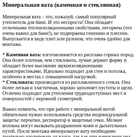
Минеральная вата (каменная и стеклянная)
Минеральная вата – это, пожалуй, самый популярный
утеплитель для бани. И это неспроста! Она обладает
отличными теплоизоляционными свойствами, негорюча (что
очень важно для бани!), не подвержена гниению и плесени.
Выпускается в виде плит или рулонов, что очень удобно для
монтажа.
*
Каменная вата:
изготавливается из расплава горных пород.
Она более плотная, чем стекловата, лучше держит форму и
обладает более высокими звукоизоляционными
характеристиками. Идеально подходит для стен и потолка,
особенно в местах с повышенной нагрузкой.
*
Стекловата:
производится из расплавленного стекла. Она
более легкая и эластичная, хорошо заполняет пустоты и щели.
Отлично подходит для утепления труднодоступных мест и
поверхностей с неровной геометрией.
Важно помнить, что при работе с минеральной ватой
обязательно нужно использовать средства индивидуальной
защиты: перчатки, респиратор и защитные очки. Мелкие
волокна могут вызывать раздражение кожи и дыхательных
путей. После монтажа минеральную вату необходимо
тщательно изолировать от влаги, так как при намокании она