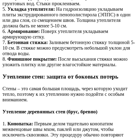
грунтовых вод. Стыки проклеиваем.
5.
Укладка утеплителя:
На гидроизоляцию укладываем
плиты экструдированного пенополистирола (ЭППС) в один
или два слоя, со смещением швов. Толщина утеплителя
должна быть не менее 5-10 см.
6.
Армирование:
Поверх утеплителя укладываем
армирующую сетку.
7.
Бетонная стяжка:
Заливаем бетонную стяжку толщиной 5-
10 см. В стяжке можно предусмотреть небольшой уклон для
отвода воды.
8.
Финишное покрытие:
После высыхания стяжки можно
уложить плитку или другие влагостойкие материалы.
Утепление стен: защита от боковых потерь
Стены – это самая большая площадь, через которую уходит
тепло, поэтому к их утеплению нужно подойти с особым
вниманием.
Утепление деревянных стен (брус, бревно)
1.
Конопатка:
Первым делом тщательно конопатим
межвенцовые швы мхом, паклей или джутом, чтобы
исключить сквозняки. Эту процедуру обычно повторяют