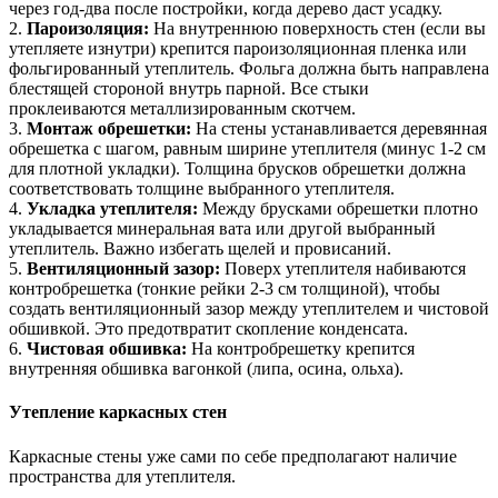
через год-два после постройки, когда дерево даст усадку.
2.
Пароизоляция:
На внутреннюю поверхность стен (если вы
утепляете изнутри) крепится пароизоляционная пленка или
фольгированный утеплитель. Фольга должна быть направлена
блестящей стороной внутрь парной. Все стыки
проклеиваются металлизированным скотчем.
3.
Монтаж обрешетки:
На стены устанавливается деревянная
обрешетка с шагом, равным ширине утеплителя (минус 1-2 см
для плотной укладки). Толщина брусков обрешетки должна
соответствовать толщине выбранного утеплителя.
4.
Укладка утеплителя:
Между брусками обрешетки плотно
укладывается минеральная вата или другой выбранный
утеплитель. Важно избегать щелей и провисаний.
5.
Вентиляционный зазор:
Поверх утеплителя набиваются
контробрешетка (тонкие рейки 2-3 см толщиной), чтобы
создать вентиляционный зазор между утеплителем и чистовой
обшивкой. Это предотвратит скопление конденсата.
6.
Чистовая обшивка:
На контробрешетку крепится
внутренняя обшивка вагонкой (липа, осина, ольха).
Утепление каркасных стен
Каркасные стены уже сами по себе предполагают наличие
пространства для утеплителя.