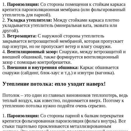
1.
Пароизоляция:
Со стороны помещения к стойкам каркаса
крепится пароизоляционная мембрана (или фольгированный
утеплитель для парной).
2.
Укладка утеплителя:
Между стойками каркаса плотно
укладывается утеплитель (минеральная вата, эковата или
другой).
3.
Ветрозащита:
С наружной стороны утеплитель
закрывается ветрозащитной мембраной, которая пропускает
пар изнутри, но не пропускает ветер и влагу снаружи.
4.
Вентиляционный зазор:
Снаружи, между ветрозащитой и
внешней обшивкой, также формируется вентиляционный
зазор с помощью контробрешетки.
5.
Внешняя и внутренняя обшивка:
Каркас обшивается
снаружи (сайдинг, блок-хаус и т.д.) и изнутри (вагонка).
Утепление потолка: епло уходит наверх!
Потолок – это один из главных виновников теплопотерь, ведь
теплый воздух, как известно, поднимается вверх. Поэтому к
утеплению потолка нужно подойти очень серьезно.
1.
Пароизоляция:
Со стороны парной к балкам перекрытия
крепится фольгированная пароизоляция (фольга внутрь). Все
стыки тщательно проклеиваются металлизированным