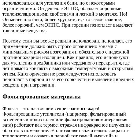
использоваться для утепления бани, но с некоторыми
ограничениями. Он дешевле ЭППС, обладает хорошими
теплоизоляционными свойствами и легкий в монтаже. Но!
Он менее плотный, более хрупкий, и, что самое главное,
более горючий, чем ЭППС. При горении пенопласт выделяет
токсичные вещества.
Поэтому, если вы все же решили использовать пенопласт, его
применение должно быть строго ограничено зонами с
минимальным риском возгорания и обязательно с надежной
противопожарной изоляцией. Как правило, его используют
для утепления предбанника или чердачного перекрытия, где
нет прямого контакта с высокими температурами и открытым
огнем. Категорически не рекомендуется использовать
пенопласт в парной из-за его горючести и выделения вредных
веществ при нагревании.
Фольгированные материалы
Фольга – это настоящий секрет банного жара!
Фольгированные утеплители (например, фольгированный
вспененный полиэтилен или фольгированная минеральная
вата) работают как термос, отражая инфракрасное излучение
обратно в помещение. Это позволяет значительно сократить
теплопотери и создать в парной тот самый «мягкий» и