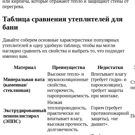
или кирпича, которые отражают тепло и защищают стены от
перегрева.
Таблица сравнения утеплителей для
бани
Давайте соберем основные характеристики популярных
утеплителей в одну удобную таблицу, чтобы вы могли
наглядно сравнить их свойства и выбрать то, что подходит
именно вам.
Материал
Преимущества
Недостатки
Высокие тепло- и
Впитывает влагу
Минеральная вата
звукоизоляционные
(требует гидро- и
С
(каменная/
свойства,
пароизоляции),
п
стеклянная)
негорючесть,
требует защиты
паропроницаемость.
при монтаже.
Низкая
теплопроводность,
Горюч (требует
Экструдированный
практически не
противопожарной
пенополистирол
П
впитывает влагу,
защиты), «не
(ЭППС)
высокая прочность,
дышит».
долговечность.