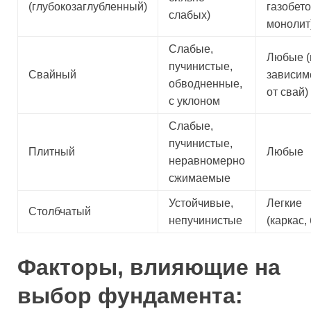
(глубокозаглубленный)
газобето
слабых)
монолит
Слабые,
Любые (
пучинистые,
Свайный
зависим
обводненные,
от свай)
с уклоном
Слабые,
пучинистые,
Плитный
Любые
неравномерно
сжимаемые
Устойчивые,
Легкие
Столбчатый
непучинистые
(каркас,
Факторы, влияющие на
выбор фундамента: