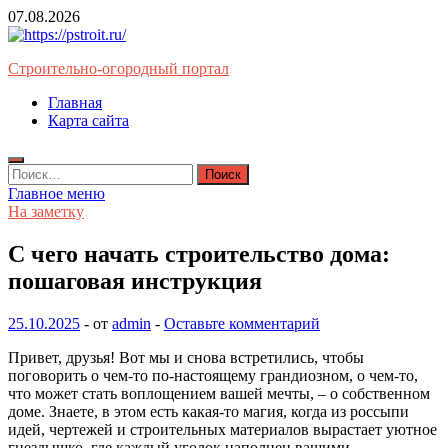
Перейти
07.08.2026
к
содержимому
Строительно-огородный портал
Главная
Карта сайта
Найти:
Главное меню
На заметку
С чего начать строительство дома:
пошаговая инструкция
25.10.2025
-
от
admin
-
Оставьте комментарий
Привет, друзья! Вот мы и снова встретились, чтобы
поговорить о чем-то по-настоящему грандиозном, о чем-то,
что может стать воплощением вашей мечты, – о собственном
доме. Знаете, в этом есть какая-то магия, когда из россыпи
идей, чертежей и строительных материалов вырастает уютное
гнездышко, где каждый уголок наполнен вашими