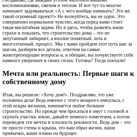
воспоминаниями, смехом и теплом. И вот тут-то многие
начинают задумываться: «А с чего вообще начинать? Это же
такой огромный проект!» Не волнуйтесь, вы не одни. Это
совершенно нормальное чувство, когда перед вами стоит
такая масштабная задача. Но я здесь, чтобы развеять ваши
страхи и показать, что строительство дома – это не
запутанный лабиринт, а вполне понятный, хоть и
многоэтапный, процесс. Мы с вами пройдем этот путь шаг за
шагом, разберем все детали, ответим на самые
животрепещущие вопросы и, я обещаю, вы почувствуете себя
намного увереннее в своих силах. Готовы? Тогда поехали!
Мечта или реальность: Первые шаги к
собственному дому
Итак, вы решили: «Хочу дом!». Поздравляю, это уже
половина дела! Ведь именно с этого мощного импульса, с
этой искры желания, начинается любое большое
строительство. Но прежде чем бросаться в омут с головой и
скупать участки земли, давайте немного помечтаем, а потом
переведем эти мечты в плоскость реальности. Ведь дом – это
не просто стены и крыша, это ваш образ жизни, ваши
привычки, ваши планы на будущее.