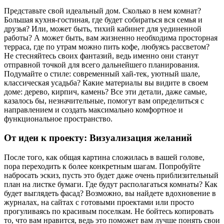
Представьте свой идеальный дом. Сколько в нем комнат?
Большая кухня-гостиная, где будет собираться вся семья и
друзья? Или, может быть, тихий кабинет для уединенной
работы? А может быть, вам жизненно необходима просторная
терраса, где по утрам можно пить кофе, любуясь рассветом?
Не стесняйтесь своих фантазий, ведь именно они станут
отправной точкой для всего дальнейшего планирования.
Подумайте о стиле: современный хай-тек, уютный шале,
классическая усадьба? Какие материалы вы видите в своем
доме: дерево, кирпич, камень? Все эти детали, даже самые,
казалось бы, незначительные, помогут вам определиться с
направлением и создать максимально комфортное и
функциональное пространство.
От идеи к проекту: Визуализация желаний
После того, как общая картина сложилась в вашей голове,
пора переходить к более конкретным шагам. Попробуйте
набросать эскиз, пусть это будет даже очень приблизительный
план на листке бумаги. Где будут располагаться комнаты? Как
будет выглядеть фасад? Возможно, вы найдете вдохновение в
журналах, на сайтах с готовыми проектами или просто
прогуливаясь по красивым поселкам. Не бойтесь копировать
то, что вам нравится, ведь это поможет вам лучше понять свои