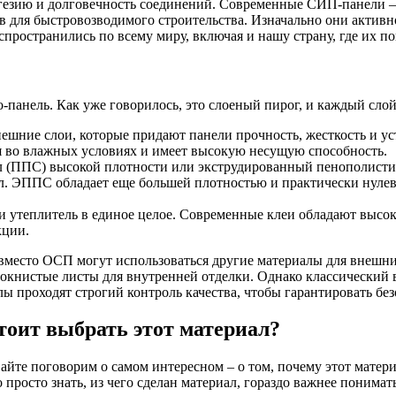
езию и долговечность соединений. Современные СИП-панели – э
 для быстровозводимого строительства. Изначально они активн
пространились по всему миру, включая и нашу страну, где их по
о-панель. Как уже говорилось, это слоеный пирог, и каждый сл
нешние слои, которые придают панели прочность, жесткость и у
я во влажных условиях и имеет высокую несущую способность.
ол (ППС) высокой плотности или экструдированный пенополистир
. ЭППС обладает еще большей плотностью и практически нулев
и утеплитель в единое целое. Современные клеи обладают высо
кции.
, вместо ОСП могут использоваться другие материалы для внеш
окнистые листы для внутренней отделки. Однако классический 
ы проходят строгий контроль качества, чтобы гарантировать бе
оит выбрать этот материал?
айте поговорим о самом интересном – о том, почему этот матери
 просто знать, из чего сделан материал, гораздо важнее понима