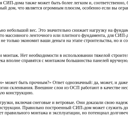
 СИП-дома также может быть более легким и, соответственно, б
овый дом, что является огромным плюсом, особенно если вы огра
 небольшой вес. Это значительно снижает нагрузку на фундамен
то массивного ленточного или плитного фундамента, для СИП-до
не только экономит ваши деньги на этапе строительства, но и с
и монтаж. Нет необходимости в использовании тяжелой строител
ека вполне справятся с монтажом большинства панелей вручную,
вич» может быть прочным?» Ответ однозначный: да, может, и д
огии склеивания. Внешние слои из ОСП работают в качестве нес
кую конструкцию.
рузки, включая снеговые и ветровые. Они доказали свою надеж
онструкции. Правильно построенный СИП-дом может служить до 
бует правильного монтажа и эксплуатации, но потенциал долгов