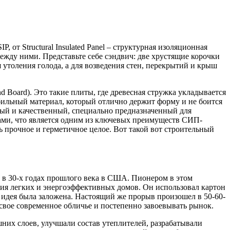
 от Structural Insulated Panel – структурная изоляционная
ежду ними. Представьте себе сэндвич: две хрустящие корочки
я утоления голода, а для возведения стен, перекрытий и крыш
Board). Это такие плиты, где древесная стружка укладывается
абильный материал, который отлично держит форму и не боится
отный и качественный, специально предназначенный для
ми, что является одним из ключевых преимуществ СИП-
ь прочное и герметичное целое. Вот такой вот строительный
е в 30-х годах прошлого века в США. Пионером в этом
ия легких и энергоэффективных домов. Он использовал картон
 идея была заложена. Настоящий же прорыв произошел в 50-60-
свое современное обличье и постепенно завоевывать рынок.
них слоев, улучшали состав утеплителей, разрабатывали