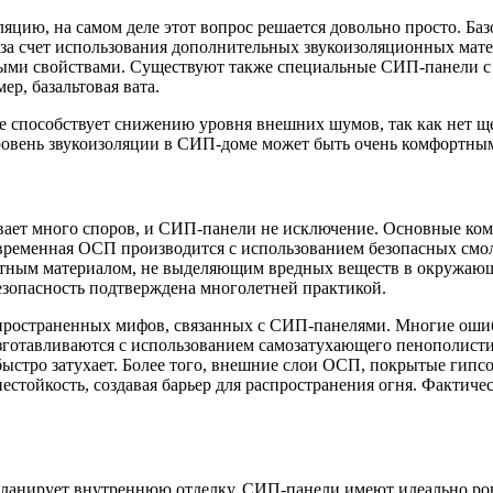
яцию, на самом деле этот вопрос решается довольно просто. Ба
 за счет использования дополнительных звукоизоляционных мате
ми свойствами. Существуют также специальные СИП-панели с 
ер, базальтовая вата.
 способствует снижению уровня внешних шумов, так как нет щел
ровень звукоизоляции в СИП-доме может быть очень комфортным
вает много споров, и СИП-панели не исключение. Основные ком
овременная ОСП производится с использованием безопасных смол
тным материалом, не выделяющим вредных веществ в окружающую
безопасность подтверждена многолетней практикой.
аспространенных мифов, связанных с СИП-панелями. Многие оши
готавливаются с использованием самозатухающего пенополистир
 быстро затухает. Более того, внешние слои ОСП, покрытые гипс
естойкость, создавая барьер для распространения огня. Фактич
 планирует внутреннюю отделку. СИП-панели имеют идеально ро