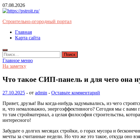
Перейти
07.08.2026
к
содержимому
Строительно-огородный портал
Главная
Карта сайта
Найти:
Главное меню
На заметку
Что такое СИП-панель и для чего она 
27.10.2025
-
от
admin
-
Оставьте комментарий
Привет, друзья! Вы когда-нибудь задумывались, из чего строя
и, что немаловажно, энергоэффективного? Сегодня мы с вами 
то там стройматериал, а целая философия строительства, котор
интересного!
Забудьте о долгих месяцах стройки, о горах мусора и бесконеч
мечты за считанные недели. Но что же это такое, откуда оно в