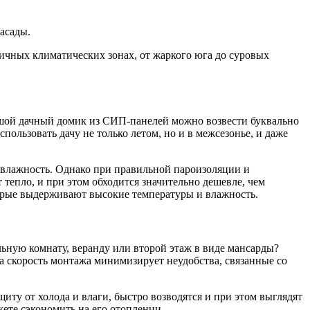
фасады.
личных климатических зонах, от жаркого юга до суровых
ьшой дачный домик из СИП-панелей можно возвести буквально
пользовать дачу не только летом, но и в межсезонье, и даже
и влажность. Однако при правильной пароизоляции и
тепло, и при этом обходится значительно дешевле, чем
торые выдерживают высокие температуры и влажность.
ьную комнату, веранду или второй этаж в виде мансарды?
а скорость монтажа минимизирует неудобства, связанные со
ту от холода и влаги, быстро возводятся и при этом выглядят
жете сэкономить на его отоплении.