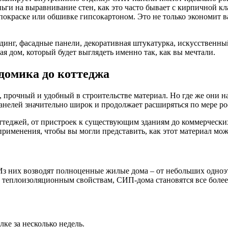
ньги на выравнивание стен, как это часто бывает с кирпичной к
покраске или обшивке гипсокартоном. Это не только экономит ва
инг, фасадные панели, декоративная штукатурка, искусственны
я дом, который будет выглядеть именно так, как вы мечтали.
домика до коттеджа
прочный и удобный в строительстве материал. Но где же они нах
нелей значительно широк и продолжает расширяться по мере рос
теджей, от пристроек к существующим зданиям до коммерчески
рименения, чтобы вы могли представить, как этот материал мож
 Из них возводят полноценные жилые дома – от небольших одноэ
 теплоизоляционным свойствам, СИП-дома становятся все более 
лке за несколько недель.