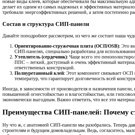
новые виды клеев, которые обеспечивали бы максимальную адг
делает их одним из самых надежных и эффективных материалов
требовали энергоэффективных решений, а затем постепенно рас
Состав и структура СИП-панели
Давайте поподробнее рассмотрим, из чего же состоит наша чуд
Ориентированно-стружечная плита (ОСП/OSB)
: Это в
СИП-панелях, специально разработана для использовани
Утеплитель (сердечник)
: Чаще всего это пенополистир
ППС – легкий, доступный и очень эффективный материал
ответственных конструкций.
Полиуретановый клей
: Этот компонент связывает ОСП 
температур, что гарантирует долговечность всей констру
Иногда, в зависимости от производителя и назначения панели
повышенной огнестойкостью и влагостойкостью, или гипсовол
экономически выгодным. Важно отметить, что все эти материал
Преимущества СИП-панелей: Почему ст
Ну что ж, с анатомией СИП-панели мы разобрались. Теперь дав
строителям и будущим домовладельцам. Ведь, согласитесь, мало