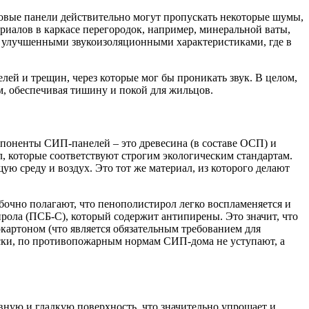
зовые панели действительно могут пропускать некоторые шумы,
риалов в каркасе перегородок, например, минеральной ваты,
улучшенными звукоизоляционными характеристиками, где в
ей и трещин, через которые мог бы проникать звук. В целом,
, обеспечивая тишину и покой для жильцов.
поненты СИП-панелей – это древесина (в составе ОСП) и
, которые соответствуют строгим экологическим стандартам.
 среду и воздух. Это тот же материал, из которого делают
бочно полагают, что пенополистирол легко воспламеняется и
ола (ПСБ-С), который содержит антипирены. Это значит, что
окартоном (что является обязательным требованием для
ески, по противопожарным нормам СИП-дома не уступают, а
вную и гладкую поверхность, что значительно упрощает и