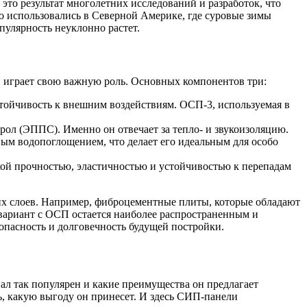
то результат многолетних исследований и разработок, что
о использовались в Северной Америке, где суровые зимы
пулярность неуклонно растет.
ой играет свою важную роль. Основных компонентов три:
стойчивость к внешним воздействиям. ОСП-3, используемая в
ол (ЭППС). Именно он отвечает за тепло- и звукоизоляцию.
ым водопоглощением, что делает его идеальным для особо
кой прочностью, эластичностью и устойчивостью к перепадам
них слоев. Например, фиброцементные плиты, которые обладают
вариант с ОСП остается наиболее распространенным и
зопасность и долговечность будущей постройки.
ал так популярен и какие преимущества он предлагает
ть, какую выгоду он принесет. И здесь СИП-панели