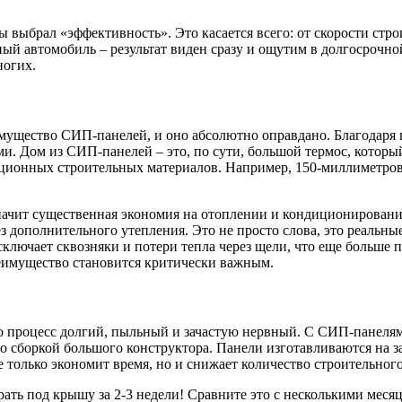
 выбрал «эффективность». Это касается всего: от скорости стро
ый автомобиль – результат виден сразу и ощутим в долгосрочн
ногих.
еимущество СИП-панелей, и оно абсолютно оправдано. Благодар
 Дом из СИП-панелей – это, по сути, большой термос, который
иционных строительных материалов. Например, 150-миллиметро
 значит существенная экономия на отоплении и кондиционировани
з дополнительного утепления. Это не просто слова, это реальн
сключает сквозняки и потери тепла через щели, что еще больше
реимущество становится критически важным.
 это процесс долгий, пыльный и зачастую нервный. С СИП-панелям
о сборкой большого конструктора. Панели изготавливаются на з
 только экономит время, но и снижает количество строительного
ь под крышу за 2-3 недели! Сравните это с несколькими месяцам