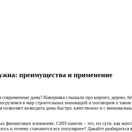
нужна: преимущества и применение
тся современные дома? Наверняка слышали про кирпич, дерево, б
погрузимся в мир строительных инноваций и поговорим о таком 
ая позволяет возводить дома быстро, качественно и с минимальн
ных финансовых вливаниях. СИП-панели – это, по сути, как конс
зялось и почему становится все популярнее? Давайте разбираться 