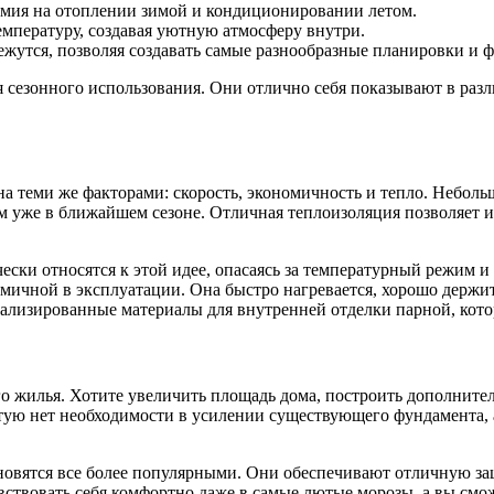
номия на отоплении зимой и кондиционировании летом.
мпературу, создавая уютную атмосферу внутри.
режутся, позволяя создавать самые разнообразные планировки и 
я сезонного использования. Они отлично себя показывают в раз
а теми же факторами: скорость, экономичность и тепло. Небол
м уже в ближайшем сезоне. Отличная теплоизоляция позволяет ис
ески относятся к этой идее, опасаясь за температурный режим 
ичной в эксплуатации. Она быстро нагревается, хорошо держит 
циализированные материалы для внутренней отделки парной, ко
 жилья. Хотите увеличить площадь дома, построить дополнител
стую нет необходимости в усилении существующего фундамента, 
овятся все более популярными. Они обеспечивают отличную защи
вствовать себя комфортно даже в самые лютые морозы, а вы смо