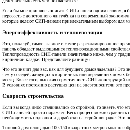
действительно есть чем похвастаться!
Если бы мне пришлось описать СИП-панели одним словом, я бы
пересесть с допотопного жигулёнка на современный экономичн
которые делают СИП-панели привлекательным выбором для м
Энергоэффективность и теплоизоляция
Это, пожалуй, самое главное и самое разрекламированное пр
панель обладает выдающимися теплоизоляционными свойствами.
Теплопроводность СИП-панели значительно ниже, чем у трад
кирпичной кладке! Представляете разницу?
Что это значит для вас, как для будущего домовладельца? Это
чем у соседей, живущих в кирпичных или деревянных домах бе
месяц. Более того, высокая герметичность СИП-конструкций и
В условиях постоянно растущих цен на энергоносители это п
Скорость строительства
Если вы когда-либо сталкивались со стройкой, то знаете, что
СИП-панелей просто поражает. Весь процесс можно сравнить с
необходимость подгонки и доработки на стройплощадке. Это не
Типовой дом площадью 100-150 квадратных метров можно собрат