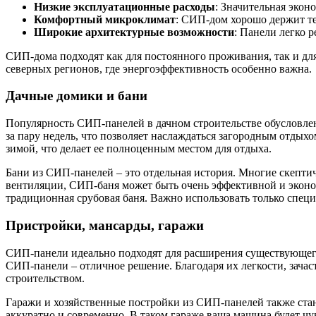
Низкие эксплуатационные расходы
: Значительная эко
Комфортный микроклимат
: СИП-дом хорошо держит те
Широкие архитектурные возможности
: Панели легко 
СИП-дома подходят как для постоянного проживания, так и дл
северных регионов, где энергоэффективность особенно важна.
Дачные домики и бани
Популярность СИП-панелей в дачном строительстве обусловлен
за пару недель, что позволяет наслаждаться загородным отдыхо
зимой, что делает ее полноценным местом для отдыха.
Бани из СИП-панелей – это отдельная история. Многие скептич
вентиляции, СИП-баня может быть очень эффективной и эконом
традиционная срубовая баня. Важно использовать только спе
Пристройки, мансарды, гаражи
СИП-панели идеально подходят для расширения существующего
СИП-панели – отличное решение. Благодаря их легкости, зача
строительством.
Гаражи и хозяйственные постройки из СИП-панелей также стан
аккуратно и современно. В таком гараже ваша машина будет чу