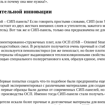
ель и почему она мне нужна!».
ительной инновации
акой – СИП-панель? Если говорить простыми словами, СИП (или SIP,
остоит из двух жестких внешних слоев и утеплителя, зажатого м
тель). Вот так же и СИП-панель, только она предназначена не дл
иентированно-стружечных плит, или ОСП (OSB – Oriented Strand 
водостойких смол. В результате получается очень прочный и ст
его используется пенополистирол (он же пенопласт, но более пл
материалы обладают выдающимися теплоизоляционными свойства
мощью специального полиуретанового клея, образуя единое, очен
. Первые попытки создать что-то подобное были предприняты ещ
торый экспериментировал с различными материалами для создан
те первые образцы были далеки от современных СИП-панелей, но
ии производства ОСП. Именно тогда СИП-панели стали получать 
дители искали более прочные и долговечные материалы для внеш