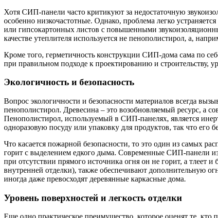
Хотя СИП-панели часто критикуют за недостаточную звукоизол
особенно низкочастотные. Однако, проблема легко устраняется
или гипсокартонных листов с повышенными звукоизоляционны
качестве утеплителя используется не пенополистирол, а, наприм
Кроме того, герметичность конструкции СИП-дома сама по себе
при правильном подходе к проектированию и строительству, у
Экологичность и безопасность
Вопрос экологичности и безопасности материалов всегда вызы
пенополистирол. Древесина – это возобновляемый ресурс, а с
Пенополистирол, используемый в СИП-панелях, является инер
одноразовую посуду или упаковку для продуктов, так что его 
Что касается пожарной безопасности, то это один из самых р
горит с выделением едкого дыма. Современные СИП-панели из
при отсутствии прямого источника огня он не горит, а тлеет и
внутренней отделки), также обеспечивают дополнительную огн
иногда даже превосходят деревянные каркасные дома.
Уровень поверхностей и легкость отделки
Еще одно практическое преимущество, которое оценят те, кто