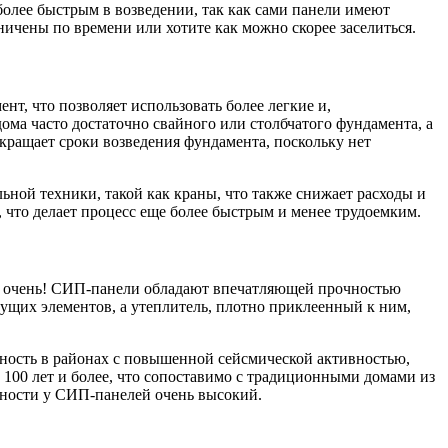
олее быстрым в возведении, так как сами панели имеют
ничены по времени или хотите как можно скорее заселиться.
т, что позволяет использовать более легкие и,
ма часто достаточно свайного или столбчатого фундамента, а
окращает сроки возведения фундамента, поскольку нет
ьной техники, такой как краны, что также снижает расходы и
 что делает процесс еще более быстрым и менее трудоемким.
аже очень! СИП-панели обладают впечатляющей прочностью
ущих элементов, а утеплитель, плотно приклеенный к ним,
ность в районах с повышенной сейсмической активностью,
100 лет и более, что сопоставимо с традиционными домами из
ечности у СИП-панелей очень высокий.