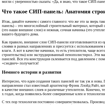
могли с уверенностью сказать: «Да, я знаю, что такое СИП-пан
Что такое СИП-панель: Анатомия стро
Итак, давайте начнем с самого главного: что же это за зверь т
панель) – это многослойный строительный материал, который с
(это наши внешние слои) и нежная, сочная начинка (это утепли
вашего будущего дома.
Как правило, внешние слои СИП-панели изготавливаются из ор
слоями в разных направлениях и прессуется с использованием 
влаги. А вот в качестве начинки, то есть утеплителя, чаще вс
строительства) или экструдированный пенополистирол. Эти 
панелей. Вся эта конструкция склеивается под давлением с по
«сэндвич» получается!
Немного истории и развития
Интересно, что идея создания таких панелей не так уж и нова
направлении стал известный архитектор Фрэнк Ллойд Райт, ко
в качестве внешних слоев и различные утеплители. Конечно, 
х годах, когда появились более совершенные клеи и технолог
С тех пор технология постоянно совершенствовалась. Произво