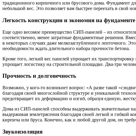
традиционного кирпичного или брусового дома. Фундамент для
небольшой вес. Это позволяет вам быстрее переехать в свой н
Легкость конструкции и экономия на фундаменте
Еще одно весомое преимущество СИП-панелей – их относительно
соответственно, менее затратные фундаментные решения. Вмес
в некоторых случаях даже мелкозаглубленного ленточного. Это 
необходимости ждать длительного набора прочности бетона.
Кроме того, легкий вес панелей упрощает их транспортировку 
упрощает логистику на строительной площадке. Два-три челов
Прочность и долговечность
Возможно, у кого-то возникнет вопрос: «А разве такой «сэнд
благодаря своей многослойной структуре и уникальной технол
предотвращает их деформацию и изгиб, образуя единую, жест
Дома из СИП-панелей способны выдерживать значительные наг
выдерживая землетрясения благодаря своей легкой и гибкой к
кирпича или бруса. Конечно, как и любой другой дом, он тре
Звукоизоляция