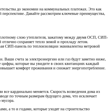
ительства до экономии на коммунальных платежах. Это как
ой перспективе. Давайте рассмотрим ключевые преимущества,
я плотному слою утеплителя, зажатому между двумя ОСП, СИП-
 отлично сохраняет тепло зимой и прохладу летом.
вая СИП-панель по теплоизоляции эквивалентна метровой
и. Ваши счета за электроэнергию или газ будут заметно ниже,
ые цифры, которые вы увидите в своих квитанциях каждый
 повышает комфорт проживания и снижает энергопотребление.
и все кардинально меняется. Скорость возведения дома из
аводе по точным размерам будущего дома, что исключает
 мусора.
и, а то и годами, которые уходят на строительство