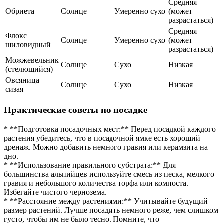
Средняя
Обриета
Солнце
Умеренно сухо
(может
разрастаться)
Средняя
Флокс
Солнце
Умеренно сухо
(может
шиловидный
разрастаться)
Можжевельник
Солнце
Сухо
Низкая
(стелющийся)
Овсяница
Солнце
Сухо
Низкая
сизая
Практические советы по посадке
* **Подготовка посадочных мест:** Перед посадкой каждого
растения убедитесь, что в посадочной ямке есть хороший
дренаж. Можно добавить немного гравия или керамзита на
дно.
* **Использование правильного субстрата:** Для
большинства альпийцев используйте смесь из песка, мелкого
гравия и небольшого количества торфа или компоста.
Избегайте чистого чернозема.
* **Расстояние между растениями:** Учитывайте будущий
размер растений. Лучше посадить немного реже, чем слишком
густо, чтобы им не было тесно. Помните, что