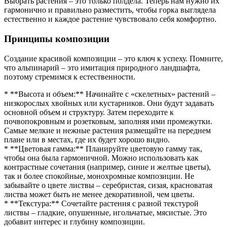
Выбрать растения – это только полдела. Теперь нам нужно их
гармонично и правильно разместить, чтобы горка выглядела
естественно и каждое растение чувствовало себя комфортно.
Принципы композиции
Создание красивой композиции – это ключ к успеху. Помните,
что альпинарий – это имитация природного ландшафта,
поэтому стремимся к естественности.
* **Высота и объем:** Начинайте с «скелетных» растений –
низкорослых хвойных или кустарников. Они будут задавать
основной объем и структуру. Затем переходите к
почвопокровным и розетковым, заполняя ими промежутки.
Самые мелкие и нежные растения размещайте на переднем
плане или в местах, где их будет хорошо видно.
* **Цветовая гамма:** Планируйте цветовую гамму так,
чтобы она была гармоничной. Можно использовать как
контрастные сочетания (например, синие и желтые цветы),
так и более спокойные, монохромные композиции. Не
забывайте о цвете листвы – серебристая, сизая, красноватая
листва может быть не менее декоративной, чем цветы.
* **Текстура:** Сочетайте растения с разной текстурой
листвы – гладкие, опушенные, игольчатые, мясистые. Это
добавит интерес и глубину композиции.