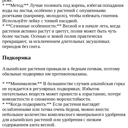
реже.
* **Метод:** Лучше поливать под корень, избегая попадания
воды на листья, особенно у растений с опушенными
розетками (например, молодило), чтобы избежать гниения.
Используйте лейку с тонкой насадкой.
* **Сезонные особенности:** Весной и в начале лета, когда
растения активно растут и цветут, полив может быть чуть
более частым. Осенью и зимой полив практически
прекращают, за исключением длительных засушливых
периодов без снега.
Подкормка
Альпийские растения привыкли к бедным почвам, поэтому
обильные подкормки им противопоказаны.
* **Минимализм:** В большинстве случаев альпийская горка
не нуждается в регулярных подкормках. Избыток
питательных веществ может привести к израстанию, потере
компактности и снижению морозостойкости.
* **Когда подкормить:** Если растения выглядят
ослабленными или почва очень бедная, можно внести
небольшое количество комплексного минерального удобрения
для альпийских растений или удобрения с низким
содержанием азота весной.