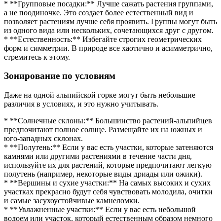
* **Групповые посадки:** Лучше сажать растения группами,
а не поодиночке. Это создает более естественный вид и
позволяет растениям лучше себя проявить. Группы могут быть
из одного вида или нескольких, сочетающихся друг с другом.
* **Естественность:** Избегайте строгих геометрических
форм и симметрии. В природе все хаотично и асимметрично,
стремитесь к этому.
Зонирование по условиям
Даже на одной альпийской горке могут быть небольшие
различия в условиях, и это нужно учитывать.
* **Солнечные склоны:** Большинство растений-альпийцев
предпочитают полное солнце. Размещайте их на южных и
юго-западных склонах.
* **Полутень:** Если у вас есть участки, которые затеняются
камнями или другими растениями в течение части дня,
используйте их для растений, которые предпочитают легкую
полутень (например, некоторые виды дриады или ожики).
* **Вершины и сухие участки:** На самых высоких и сухих
участках прекрасно будут себя чувствовать молодила, очитки
и самые засухоустойчивые камнеломки.
* **Увлажненные участки:** Если у вас есть небольшой
водоем или участок, который естественным образом немного