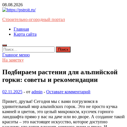
Перейти
08.08.2026
к
содержимому
Строительно-огородный портал
Главная
Карта сайта
Найти:
Главное меню
На заметку
Подбираем растения для альпийской
горки: советы и рекомендации
02.11.2025
-
от
admin
-
Оставьте комментарий
Привет, друзья! Сегодня мы с вами погрузимся в
удивительный мир альпийских горок. Это не просто кучка
камней и цветов, это целый микрокосм, кусочек горного
ландшафта прямо у вас на даче или во дворе. А создание такой
красоты – это настоящее искусство, которое доступно
каждому, кто готов вложить немного души и труда. И,