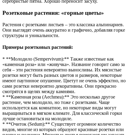
серебристые пятна. Хорошо переносит засуху.
Розетковые растения: «горные цветы»
Растения с розетками листьев – это классика альпинариев.
Они выглядят очень аккуратно и графично, добавляя горке
структуры и уникальности.
Примеры розетковых растений:
* **Молодило (Sempervivum):** Также известные как
«каменная роза» или «живучка». Название говорит само за
себя – эти растения невероятно выносливы. Их мясистые
розетки могут быть разных цветов и размеров, некоторые
имеют паутинное опушение. Цветут не очень эффектно, но
сами розетки невероятно декоративны. Они прекрасно
смотрятся в щелях между камнями.
* **Каменная роза (Aechmea):** Это несколько другое
растение, чем молодило, но тоже с розетками. Чаще
используется как комнатное, но некоторые виды могут
выращиваться в мягком климате. Для классической горки
лучше остановиться на молодиле.
* **Очиток (Sedum):** Существует огромное количество
видов, многие из которых образуют красивые розетки или
плотные подушки. Мясистые листья помогают им запасать