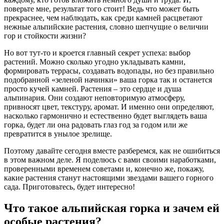
поверьте мне, результат того стоит! Ведь что может быть
прекраснее, чем наблюдать, как среди камней расцветают
нежные альпийские растения, словно шепчущие о величии
гор и стойкости жизни?
Но вот тут-то и кроется главный секрет успеха: выбор
растений. Можно сколько угодно укладывать камни,
формировать террасы, создавать водопады, но без правильно
подобранной «зеленой начинки» ваша горка так и останется
просто кучей камней. Растения – это сердце и душа
альпинария. Они создают неповторимую атмосферу,
привносят цвет, текстуру, аромат. И именно они определяют,
насколько гармонично и естественно будет выглядеть ваша
горка, будет ли она радовать глаз год за годом или же
превратится в унылое зрелище.
Поэтому давайте сегодня вместе разберемся, как не ошибиться
в этом важном деле. Я поделюсь с вами своими наработками,
проверенными временем советами и, конечно же, покажу,
какие растения станут настоящими звездами вашего горного
сада. Приготовьтесь, будет интересно!
Что такое альпийская горка и зачем ей
особые растения?