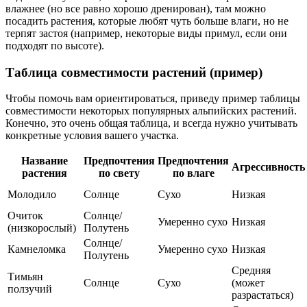
влажнее (но все равно хорошо дренирован), там можно
посадить растения, которые любят чуть больше влаги, но не
терпят застоя (например, некоторые виды примул, если они
подходят по высоте).
Таблица совместимости растений (пример)
Чтобы помочь вам ориентироваться, приведу пример таблицы
совместимости некоторых популярных альпийских растений.
Конечно, это очень общая таблица, и всегда нужно учитывать
конкретные условия вашего участка.
Название
Предпочтения
Предпочтения
Агрессивность
растения
по свету
по влаге
Молодило
Солнце
Сухо
Низкая
Очиток
Солнце/
Умеренно сухо
Низкая
(низкорослый)
Полутень
Солнце/
Камнеломка
Умеренно сухо
Низкая
Полутень
Средняя
Тимьян
Солнце
Сухо
(может
ползучий
разрастаться)