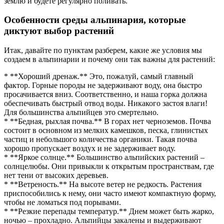
землю и будете регулярно поливать.
Особенности среды альпинария, которые
диктуют выбор растений
Итак, давайте по пунктам разберем, какие же условия мы
создаем в альпинарии и почему они так важны для растений:
* **Хороший дренаж.** Это, пожалуй, самый главный
фактор. Горные породы не задерживают воду, она быстро
просачивается вниз. Соответственно, и наша горка должна
обеспечивать быстрый отвод воды. Никакого застоя влаги!
Для большинства альпийцев это смертельно.
* **Бедная, рыхлая почва.** В горах нет черноземов. Почва
состоит в основном из мелких камешков, песка, глинистых
частиц и небольшого количества органики. Такая почва
хорошо пропускает воздух и не задерживает воду.
* **Яркое солнце.** Большинство альпийских растений –
солнцелюбы. Они привыкли к открытым пространствам, где
нет тени от высоких деревьев.
* **Ветреность.** На высоте ветер не редкость. Растения
приспособились к нему, они часто имеют компактную форму,
чтобы не ломаться под порывами.
* **Резкие перепады температур.** Днем может быть жарко,
ночью – прохладно. Альпийцы закалены и выдерживают