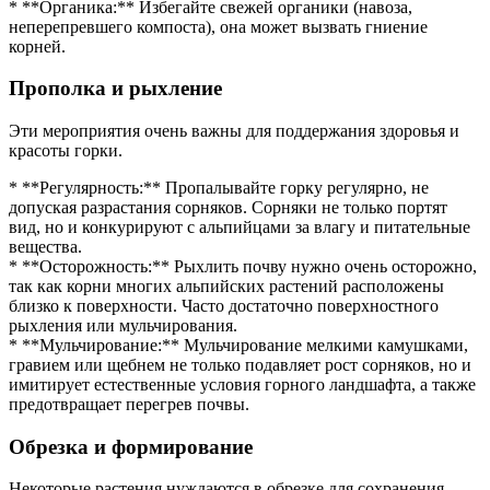
* **Органика:** Избегайте свежей органики (навоза,
неперепревшего компоста), она может вызвать гниение
корней.
Прополка и рыхление
Эти мероприятия очень важны для поддержания здоровья и
красоты горки.
* **Регулярность:** Пропалывайте горку регулярно, не
допуская разрастания сорняков. Сорняки не только портят
вид, но и конкурируют с альпийцами за влагу и питательные
вещества.
* **Осторожность:** Рыхлить почву нужно очень осторожно,
так как корни многих альпийских растений расположены
близко к поверхности. Часто достаточно поверхностного
рыхления или мульчирования.
* **Мульчирование:** Мульчирование мелкими камушками,
гравием или щебнем не только подавляет рост сорняков, но и
имитирует естественные условия горного ландшафта, а также
предотвращает перегрев почвы.
Обрезка и формирование
Некоторые растения нуждаются в обрезке для сохранения