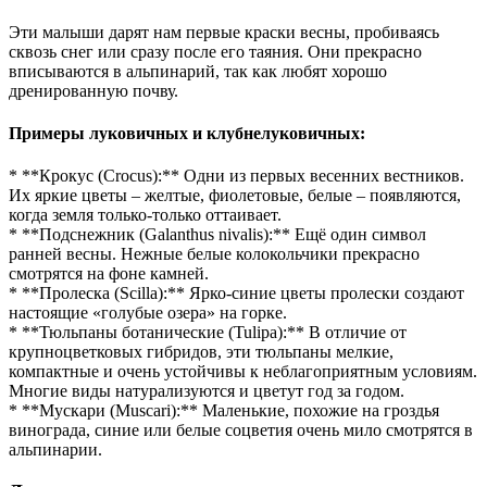
Эти малыши дарят нам первые краски весны, пробиваясь
сквозь снег или сразу после его таяния. Они прекрасно
вписываются в альпинарий, так как любят хорошо
дренированную почву.
Примеры луковичных и клубнелуковичных:
* **Крокус (Crocus):** Одни из первых весенних вестников.
Их яркие цветы – желтые, фиолетовые, белые – появляются,
когда земля только-только оттаивает.
* **Подснежник (Galanthus nivalis):** Ещё один символ
ранней весны. Нежные белые колокольчики прекрасно
смотрятся на фоне камней.
* **Пролеска (Scilla):** Ярко-синие цветы пролески создают
настоящие «голубые озера» на горке.
* **Тюльпаны ботанические (Tulipa):** В отличие от
крупноцветковых гибридов, эти тюльпаны мелкие,
компактные и очень устойчивы к неблагоприятным условиям.
Многие виды натурализуются и цветут год за годом.
* **Мускари (Muscari):** Маленькие, похожие на гроздья
винограда, синие или белые соцветия очень мило смотрятся в
альпинарии.