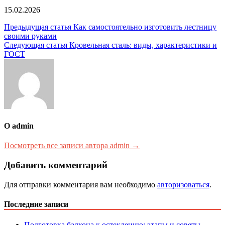
15.02.2026
Навигация
Предыдущая статья
Как самостоятельно изготовить лестницу
своими руками
по
Следующая статья
Кровельная сталь: виды, характеристики и
записям
ГОСТ
О admin
Посмотреть все записи автора admin →
Добавить комментарий
Для отправки комментария вам необходимо
авторизоваться
.
Последние записи
Подготовка балкона к остеклению: этапы и советы