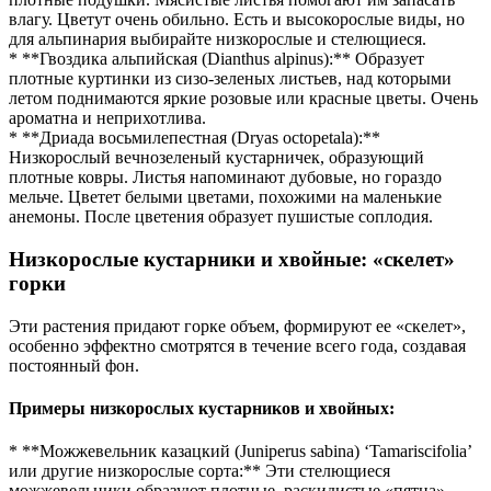
влагу. Цветут очень обильно. Есть и высокорослые виды, но
для альпинария выбирайте низкорослые и стелющиеся.
* **Гвоздика альпийская (Dianthus alpinus):** Образует
плотные куртинки из сизо-зеленых листьев, над которыми
летом поднимаются яркие розовые или красные цветы. Очень
ароматна и неприхотлива.
* **Дриада восьмилепестная (Dryas octopetala):**
Низкорослый вечнозеленый кустарничек, образующий
плотные ковры. Листья напоминают дубовые, но гораздо
мельче. Цветет белыми цветами, похожими на маленькие
анемоны. После цветения образует пушистые соплодия.
Низкорослые кустарники и хвойные: «скелет»
горки
Эти растения придают горке объем, формируют ее «скелет»,
особенно эффектно смотрятся в течение всего года, создавая
постоянный фон.
Примеры низкорослых кустарников и хвойных:
* **Можжевельник казацкий (Juniperus sabina) ‘Tamariscifolia’
или другие низкорослые сорта:** Эти стелющиеся
можжевельники образуют плотные, раскидистые «пятна»,