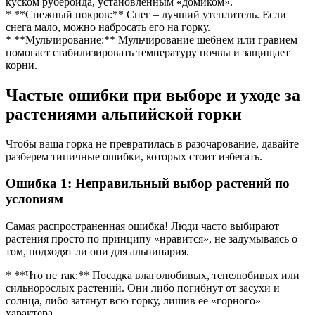
куском рубероида, установленным «домиком».
* **Снежный покров:** Снег – лучший утеплитель. Если
снега мало, можно набросать его на горку.
* **Мульчирование:** Мульчирование щебнем или гравием
помогает стабилизировать температуру почвы и защищает
корни.
Частые ошибки при выборе и уходе за
растениями альпийской горки
Чтобы ваша горка не превратилась в разочарование, давайте
разберем типичные ошибки, которых стоит избегать.
Ошибка 1: Неправильный выбор растений по
условиям
Самая распространенная ошибка! Люди часто выбирают
растения просто по принципу «нравится», не задумываясь о
том, подходят ли они для альпинария.
* **Что не так:** Посадка влаголюбивых, тенелюбивых или
сильнорослых растений. Они либо погибнут от засухи и
солнца, либо затянут всю горку, лишив ее «горного»
характера.