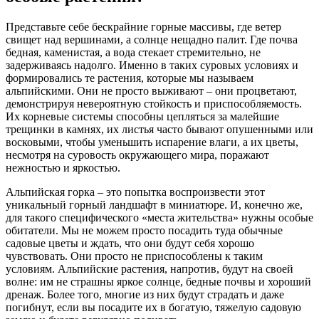
Представьте себе бескрайние горные массивы, где ветер
свищет над вершинами, а солнце нещадно палит. Где почва
бедная, каменистая, а вода стекает стремительно, не
задерживаясь надолго. Именно в таких суровых условиях и
формировались те растения, которые мы называем
альпийскими. Они не просто выживают – они процветают,
демонстрируя невероятную стойкость и приспособляемость.
Их корневые системы способны цепляться за малейшие
трещинки в камнях, их листья часто бывают опушенными или
восковыми, чтобы уменьшить испарение влаги, а их цветы,
несмотря на суровость окружающего мира, поражают
нежностью и яркостью.
Альпийская горка – это попытка воспроизвести этот
уникальный горный ландшафт в миниатюре. И, конечно же,
для такого специфического «места жительства» нужны особые
обитатели. Мы не можем просто посадить туда обычные
садовые цветы и ждать, что они будут себя хорошо
чувствовать. Они просто не приспособлены к таким
условиям. Альпийские растения, напротив, будут на своей
волне: им не страшны яркое солнце, бедные почвы и хороший
дренаж. Более того, многие из них будут страдать и даже
погибнут, если вы посадите их в богатую, тяжелую садовую