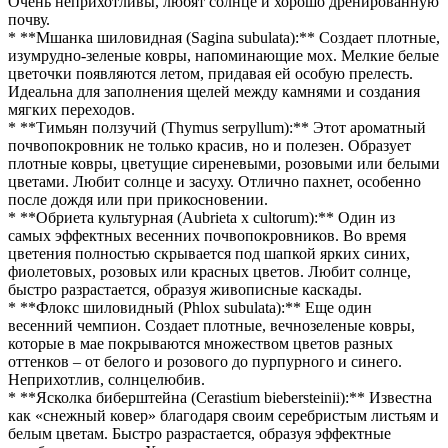
Очень неприхотливы, любят солнце и хорошо дренированную
почву.
* **Мшанка шиловидная (Sagina subulata):** Создает плотные,
изумрудно-зеленые ковры, напоминающие мох. Мелкие белые
цветочки появляются летом, придавая ей особую прелесть.
Идеальна для заполнения щелей между камнями и создания
мягких переходов.
* **Тимьян ползучий (Thymus serpyllum):** Этот ароматный
почвопокровник не только красив, но и полезен. Образует
плотные ковры, цветущие сиреневыми, розовыми или белыми
цветами. Любит солнце и засуху. Отлично пахнет, особенно
после дождя или при прикосновении.
* **Обриета культурная (Aubrieta x cultorum):** Один из
самых эффектных весенних почвопокровников. Во время
цветения полностью скрывается под шапкой ярких синих,
фиолетовых, розовых или красных цветов. Любит солнце,
быстро разрастается, образуя живописные каскады.
* **Флокс шиловидный (Phlox subulata):** Еще один
весенний чемпион. Создает плотные, вечнозеленые ковры,
которые в мае покрываются множеством цветов разных
оттенков – от белого и розового до пурпурного и синего.
Неприхотлив, солнцелюбив.
* **Ясколка биберштейна (Cerastium biebersteinii):** Известна
как «снежный ковер» благодаря своим серебристым листьям и
белым цветам. Быстро разрастается, образуя эффектные