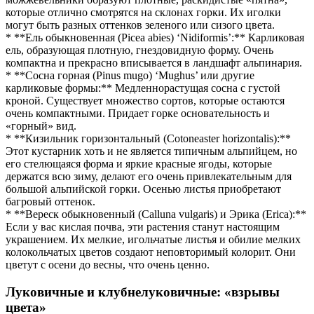
которые отлично смотрятся на склонах горки. Их иголки
могут быть разных оттенков зеленого или сизого цвета.
* **Ель обыкновенная (Picea abies) ‘Nidiformis’:** Карликовая
ель, образующая плотную, гнездовидную форму. Очень
компактна и прекрасно вписывается в ландшафт альпинария.
* **Сосна горная (Pinus mugo) ‘Mughus’ или другие
карликовые формы:** Медленнорастущая сосна с густой
кроной. Существует множество сортов, которые остаются
очень компактными. Придает горке основательность и
«горный» вид.
* **Кизильник горизонтальный (Cotoneaster horizontalis):**
Этот кустарник хоть и не является типичным альпийцем, но
его стелющаяся форма и яркие красные ягоды, которые
держатся всю зиму, делают его очень привлекательным для
большой альпийской горки. Осенью листья приобретают
багровый оттенок.
* **Вереск обыкновенный (Calluna vulgaris) и Эрика (Erica):**
Если у вас кислая почва, эти растения станут настоящим
украшением. Их мелкие, игольчатые листья и обилие мелких
колокольчатых цветов создают неповторимый колорит. Они
цветут с осени до весны, что очень ценно.
Луковичные и клубнелуковичные: «взрывы
цвета»