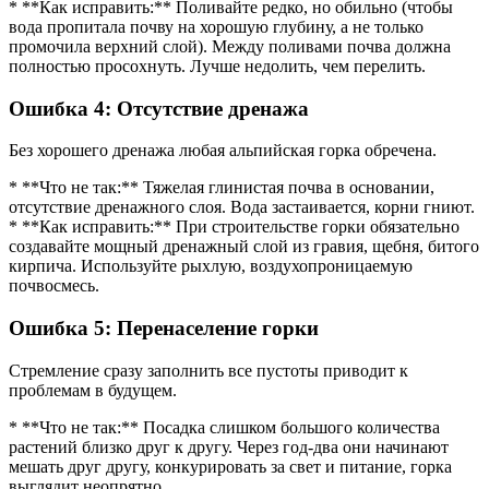
* **Как исправить:** Поливайте редко, но обильно (чтобы
вода пропитала почву на хорошую глубину, а не только
промочила верхний слой). Между поливами почва должна
полностью просохнуть. Лучше недолить, чем перелить.
Ошибка 4: Отсутствие дренажа
Без хорошего дренажа любая альпийская горка обречена.
* **Что не так:** Тяжелая глинистая почва в основании,
отсутствие дренажного слоя. Вода застаивается, корни гниют.
* **Как исправить:** При строительстве горки обязательно
создавайте мощный дренажный слой из гравия, щебня, битого
кирпича. Используйте рыхлую, воздухопроницаемую
почвосмесь.
Ошибка 5: Перенаселение горки
Стремление сразу заполнить все пустоты приводит к
проблемам в будущем.
* **Что не так:** Посадка слишком большого количества
растений близко друг к другу. Через год-два они начинают
мешать друг другу, конкурировать за свет и питание, горка
выглядит неопрятно.