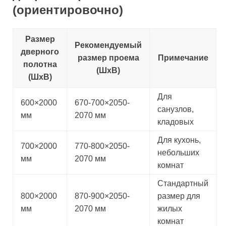
(ориентировочно)
Размер
Рекомендуемый
дверного
размер проема
Примечание
полотна
(ШxВ)
(ШxВ)
Для
600×2000
670-700×2050-
санузлов,
мм
2070 мм
кладовых
Для кухонь,
700×2000
770-800×2050-
небольших
мм
2070 мм
комнат
Стандартный
800×2000
870-900×2050-
размер для
мм
2070 мм
жилых
комнат