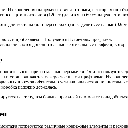
ции. Их количество напрямую зависит от шага, с которым они б
 гипсокартонного листа (120 см) делится на 60 см нацело, что п
ть длину стены (или перегородки) и разделить ее на шаг (0.6 м
ем до 7, и прибавляем 1. Получается 8 стоечных профилей.
о устанавливаются дополнительные вертикальные профили, котор
?
полнительные горизонтальные перемычки. Они используются дл
мычки устанавливаются между стоечными профилями. Их количес
ах дверных проемов обязательно устанавливаются дополнительны
 коробка надежно держалась.
ируется на стену, тем больше профилей вам может понадобиться.
тен
монтажа потребуются различные крепежные элементы и расходни