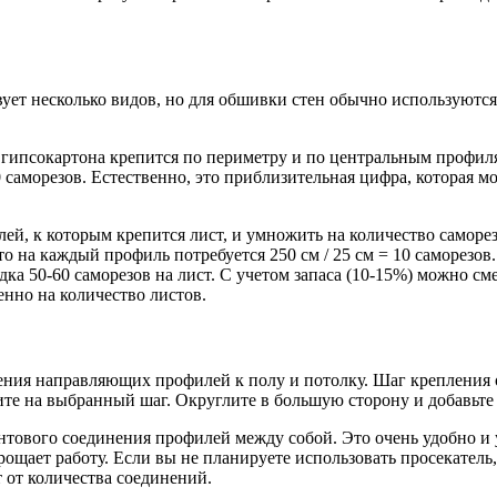
вует несколько видов, но для обшивки стен обычно используются
ст гипсокартона крепится по периметру и по центральным профил
0 саморезов. Естественно, это приблизительная цифра, которая 
лей, к которым крепится лист, и умножить на количество саморе
то на каждый профиль потребуется 250 см / 25 см = 10 саморезо
ядка 50-60 саморезов на лист. С учетом запаса (10-15%) можно с
енно на количество листов.
ния направляющих профилей к полу и потолку. Шаг крепления об
те на выбранный шаг. Округлите в большую сторону и добавьте 
интового соединения профилей между собой. Это очень удобно и 
прощает работу. Если вы не планируете использовать просекател
 от количества соединений.