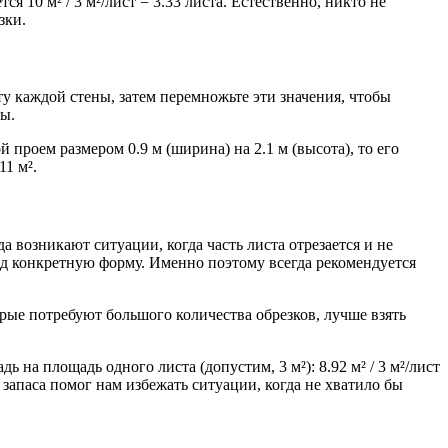
 10 м² / 3 м²/лист = 3.33 листа. Естественно, никто не
зки.
у каждой стены, затем перемножьте эти значения, чтобы
ы.
й проем размером 0.9 м (ширина) на 2.1 м (высота), то его
11 м².
а возникают ситуации, когда часть листа отрезается и не
од конкретную форму. Именно поэтому всегда рекомендуется
рые потребуют большого количества обрезков, лучше взять
ь на площадь одного листа (допустим, 3 м²): 8.92 м² / 3 м²/лист
т запаса помог нам избежать ситуации, когда не хватило бы