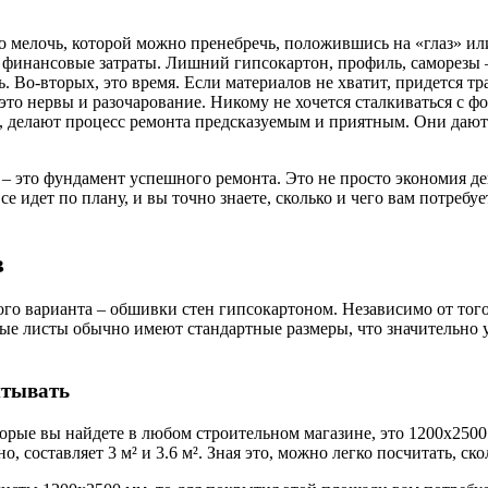
то мелочь, которой можно пренебречь, положившись на «глаз» ил
 финансовые затраты. Лишний гипсокартон, профиль, саморезы – 
. Во-вторых, это время. Если материалов не хватит, придется тр
, это нервы и разочарование. Никому не хочется сталкиваться с 
 делают процесс ремонта предсказуемым и приятным. Они дают 
– это фундамент успешного ремонта. Это не просто экономия де
се идет по плану, и вы точно знаете, сколько и чего вам потребу
в
ого варианта – обшивки стен гипсокартоном. Независимо от тог
е листы обычно имеют стандартные размеры, что значительно уп
итывать
ые вы найдете в любом строительном магазине, это 1200х2500 м
, составляет 3 м² и 3.6 м². Зная это, можно легко посчитать, с