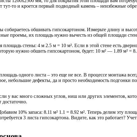
исты 1200х2500 мм, то для покрытия этой площади вам потребуется
от тут-то и кроется первый подводный камень – неизбежные обре
ы собираетесь обшивать гипсокартоном. Измерьте длину и высот
онные проемы, их площадь нужно вычесть из общей площади стен
площадь стены: 4 м 2.5 м = 10 м². Если в этой стене есть дверно
которую нужно обшить гипсокартоном, будет: 10 м² — 1.89 м² = 8.
лощадь одного листа – это еще не все. В процессе монтажа всегд
рое, небольшие дефекты, да и просто необходимость подгонки п
сли у вас много сложных углов, ниш или других элементов, кото
 достаточно.
авим 10% запаса: 8.11 м² 1.1 = 8.92 м². Теперь делим эту площад
потребуется 3 листа гипсокартона. Видите, как это работает? Уче
 основа