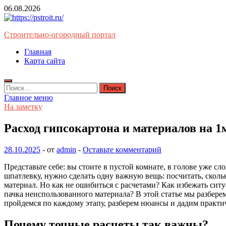
Перейти
06.08.2026
к
содержимому
Строительно-огородный портал
Главная
Карта сайта
Найти:
Главное меню
На заметку
Расход гипсокартона и материалов на 1
28.10.2025
-
от
admin
-
Оставьте комментарий
Представьте себе: вы стоите в пустой комнате, в голове уже сл
шпатлевку, нужно сделать одну важную вещь: посчитать, скол
материал. Но как не ошибиться с расчетами? Как избежать ситу
пачка неиспользованного материала? В этой статье мы разбере
пройдемся по каждому этапу, разберем нюансы и дадим практич
Почему точные расчеты так важны?