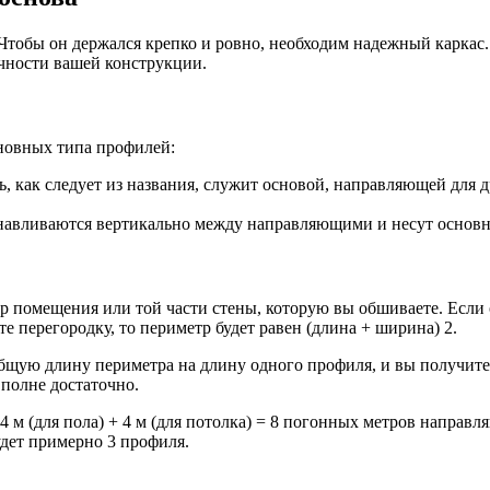
Чтобы он держался крепко и ровно, необходим надежный каркас.
ечности вашей конструкции.
сновных типа профилей:
ак следует из названия, служит основой, направляющей для дру
авливаются вертикально между направляющими и несут основную
 помещения или той части стены, которую вы обшиваете. Если о
е перегородку, то периметр будет равен (длина + ширина) 2.
бщую длину периметра на длину одного профиля, и вы получите 
вполне достаточно.
 4 м (для пола) + 4 м (для потолка) = 8 погонных метров направ
будет примерно 3 профиля.