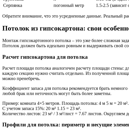
Серпянка
погонный метр
1.5-2.5 (зависит
Обратите внимание, что это усредненные данные. Реальный ра
Потолок из гипсокартона: свои особенн
Монтаж гипсокартонного потолка – это уже более сложная зада
Потолок должен быть идеально ровным и выдерживать свой со
Расчет гипсокартона для потолка
Расчет площади потолка аналогичен расчету площади стены: 
каждую секцию нужно считать отдельно. Из полученной площа
можно пренебречь.
Коэффициент запаса для потолка рекомендуется брать немного бо
любой брак или неточность могут быть более заметны.
Пример: комната 4×5 метров. Площадь потолка: 4 м 5 м = 20 м²
С учетом запаса 15%: 20 м² 1.15 = 23 м².
Количество листов: 23 м² / 3 м²/лист = 7.67 листов. Округляем д
Профили для потолка: периметр и несущие элеме