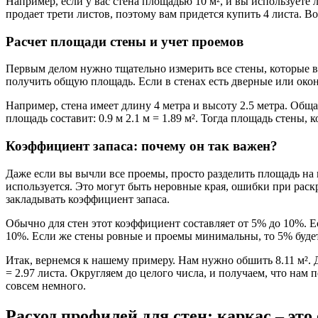
Например, если у вас стена площадью 10 м², и вы используете л
продает трети листов, поэтому вам придется купить 4 листа. В
Расчет площади стены и учет проемов
Первым делом нужно тщательно измерить все стены, которые в
получить общую площадь. Если в стенах есть дверные или ок
Например, стена имеет длину 4 метра и высоту 2.5 метра. Общая 
площадь составит: 0.9 м 2.1 м = 1.89 м². Тогда площадь стены, 
Коэффициент запаса: почему он так важен?
Даже если вы вычли все проемы, просто разделить площадь на п
используется. Это могут быть неровные края, ошибки при раск
закладывать коэффициент запаса.
Обычно для стен этот коэффициент составляет от 5% до 10%. Е
10%. Если же стены ровные и проемы минимальны, то 5% будет
Итак, вернемся к нашему примеру. Нам нужно обшить 8.11 м². Доб
= 2.97 листа. Округляем до целого числа, и получаем, что нам 
совсем немного.
Расход профилей для стен: каркас – это