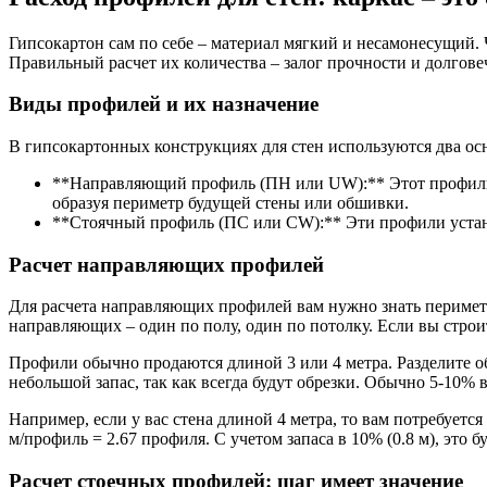
Гипсокартон сам по себе – материал мягкий и несамонесущий. 
Правильный расчет их количества – залог прочности и долгов
Виды профилей и их назначение
В гипсокартонных конструкциях для стен используются два о
**Направляющий профиль (ПН или UW):** Этот профиль, к
образуя периметр будущей стены или обшивки.
**Стоячный профиль (ПС или CW):** Эти профили устан
Расчет направляющих профилей
Для расчета направляющих профилей вам нужно знать периметр
направляющих – один по полу, один по потолку. Если вы строит
Профили обычно продаются длиной 3 или 4 метра. Разделите о
небольшой запас, так как всегда будут обрезки. Обычно 5-10% 
Например, если у вас стена длиной 4 метра, то вам потребуется
м/профиль = 2.67 профиля. С учетом запаса в 10% (0.8 м), это 
Расчет стоечных профилей: шаг имеет значение