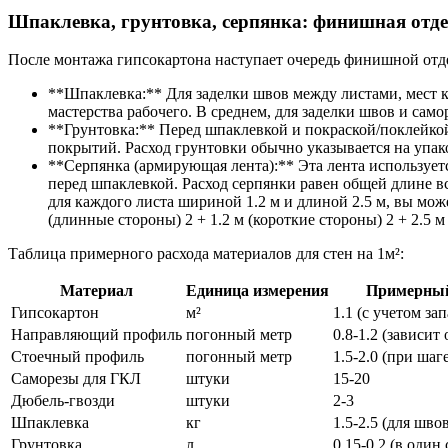
Шпаклевка, грунтовка, серпянка: финишная отд
После монтажа гипсокартона наступает очередь финишной отде
**Шпаклевка:** Для заделки швов между листами, мест 
мастерства рабочего. В среднем, для заделки швов и самор
**Грунтовка:** Перед шпаклевкой и покраской/поклейко
покрытий. Расход грунтовки обычно указывается на упаков
**Серпянка (армирующая лента):** Эта лента использует
перед шпаклевкой. Расход серпянки равен общей длине в
для каждого листа шириной 1.2 м и длиной 2.5 м, вы мож
(длинные стороны) 2 + 1.2 м (короткие стороны) 2 + 2.5 
Таблица примерного расхода материалов для стен на 1м²:
Материал
Единица измерения
Примерный 
Гипсокартон
м²
1.1 (с учетом зап
Направляющий профиль
погонный метр
0.8-1.2 (зависит
Стоечный профиль
погонный метр
1.5-2.0 (при шаг
Саморезы для ГКЛ
штуки
15-20
Дюбель-гвозди
штуки
2-3
Шпаклевка
кг
1.5-2.5 (для шв
Грунтовка
л
0.15-0.2 (в один