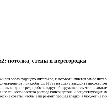
м2: потолка, стены и перегородки
ожился образ будущего интерьера, и вот-вот начнется самое инте
ько материалов понадобится. И тут на сцену выходит гипсокарт
ации, когда посреди работы вдруг обнаруживается, что не хватае
м все тонкости расчета расхода гипсокартона и сопутствующих м
еские советы, чтобы ваш ремонт прошел гладко, а бюджет не по