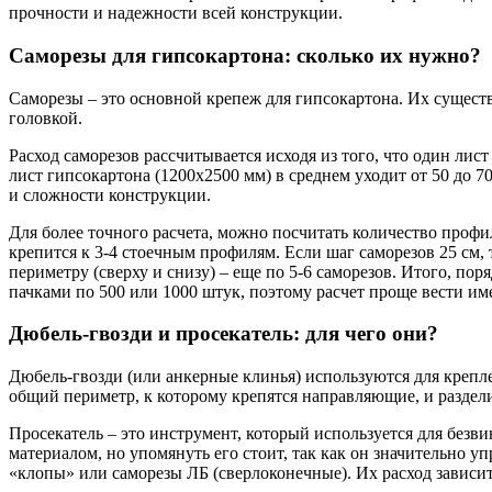
прочности и надежности всей конструкции.
Саморезы для гипсокартона: сколько их нужно?
Саморезы – это основной крепеж для гипсокартона. Их сущест
головкой.
Расход саморезов рассчитывается исходя из того, что один ли
лист гипсокартона (1200х2500 мм) в среднем уходит от 50 до 7
и сложности конструкции.
Для более точного расчета, можно посчитать количество профи
крепится к 3-4 стоечным профилям. Если шаг саморезов 25 см, 
периметру (сверху и снизу) – еще по 5-6 саморезов. Итого, пор
пачками по 500 или 1000 штук, поэтому расчет проще вести им
Дюбель-гвозди и просекатель: для чего они?
Дюбель-гвозди (или анкерные клинья) используются для крепле
общий периметр, к которому крепятся направляющие, и раздели
Просекатель – это инструмент, который используется для безв
материалом, но упомянуть его стоит, так как он значительно у
«клопы» или саморезы ЛБ (сверлоконечные). Их расход зависит