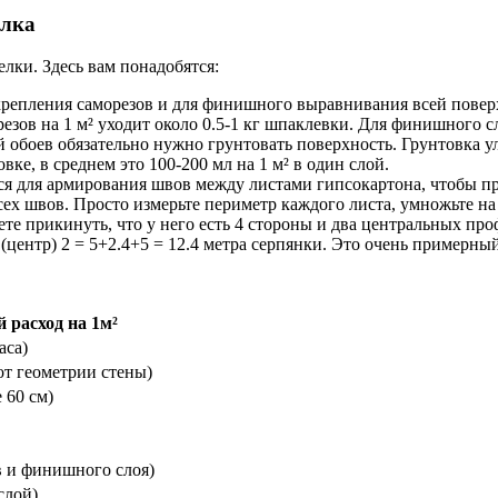
елка
лки. Здесь вам понадобятся:
крепления саморезов и для финишного выравнивания всей поверх
езов на 1 м² уходит около 0.5-1 кг шпаклевки. Для финишного сло
й обоев обязательно нужно грунтовать поверхность. Грунтовка 
ке, в среднем это 100-200 мл на 1 м² в один слой.
ся для армирования швов между листами гипсокартона, чтобы п
сех швов. Просто измерьте периметр каждого листа, умножьте на
ете прикинуть, что у него есть 4 стороны и два центральных пр
м (центр) 2 = 5+2.4+5 = 12.4 метра серпянки. Это очень примерны
расход на 1м²
аса)
 от геометрии стены)
е 60 см)
ов и финишного слоя)
 слой)