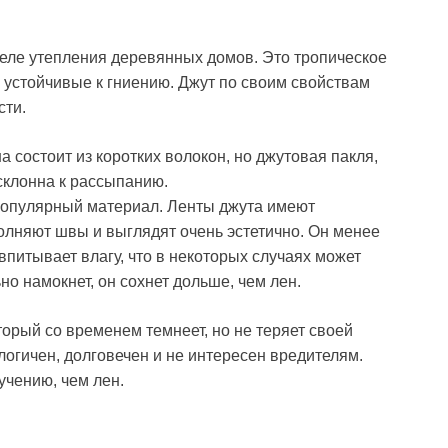
деле утепления деревянных домов. Это тропическое
и устойчивые к гниению. Джут по своим свойствам
сти.
на состоит из коротких волокон, но джутовая пакля,
склонна к рассыпанию.
 популярный материал. Ленты джута имеют
олняют швы и выглядят очень эстетично. Он менее
 впитывает влагу, что в некоторых случаях может
но намокнет, он сохнет дольше, чем лен.
оторый со временем темнеет, но не теряет своей
логичен, долговечен и не интересен вредителям.
учению, чем лен.