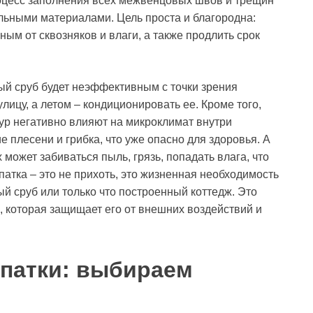
процесс заполнения всех межвенцовых швов и трещин
ьными материалами. Цель проста и благородна:
ым от сквозняков и влаги, а также продлить срок
ый сруб будет неэффективным с точки зрения
лицу, а летом – кондиционировать ее. Кроме того,
ур негативно влияют на микроклимат внутри
 плесени и грибка, что уже опасно для здоровья. А
 может забиваться пыль, грязь, попадать влага, что
патка – это не прихоть, это жизненная необходимость
ый сруб или только что построенный коттедж. Это
, которая защищает его от внешних воздействий и
патки: выбираем