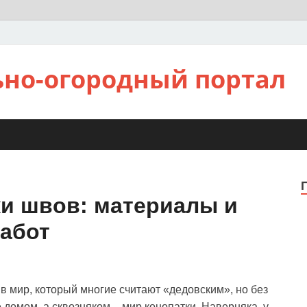
ьно-огородный портал
ки швов: материалы и
абот
 в мир, который многие считают «дедовским», но без
домом, а сквозняком – мир конопатки. Наверняка, у