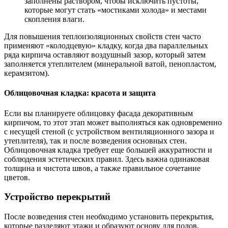
заполнены раствором, чтобы исключить пустоты,
которые могут стать «мостиками холода» и местами
скопления влаги.
Для повышения теплоизоляционных свойств стен часто
применяют «колодцевую» кладку, когда два параллельных
ряда кирпича оставляют воздушный зазор, который затем
заполняется утеплителем (минеральной ватой, пенопластом,
керамзитом).
Облицовочная кладка: красота и защита
Если вы планируете облицовку фасада декоративным
кирпичом, то этот этап может выполняться как одновременно
с несущей стеной (с устройством вентиляционного зазора и
утеплителя), так и после возведения основных стен.
Облицовочная кладка требует еще большей аккуратности и
соблюдения эстетических правил. Здесь важна одинаковая
толщина и чистота швов, а также правильное сочетание
цветов.
Устройство перекрытий
После возведения стен необходимо установить перекрытия,
которые разделяют этажи и образуют основу для полов.