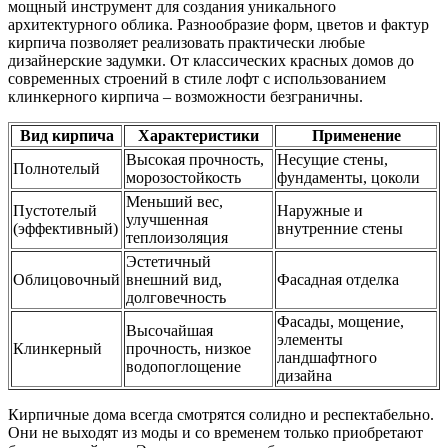
мощный инструмент для создания уникального
архитектурного облика. Разнообразие форм, цветов и фактур
кирпича позволяет реализовать практически любые
дизайнерские задумки. От классических красных домов до
современных строений в стиле лофт с использованием
клинкерного кирпича – возможности безграничны.
Вид кирпича
Характеристики
Применение
Высокая прочность,
Несущие стены,
Полнотелый
морозостойкость
фундаменты, цоколи
Меньший вес,
Пустотелый
Наружные и
улучшенная
(эффективный)
внутренние стены
теплоизоляция
Эстетичный
Облицовочный
внешний вид,
Фасадная отделка
долговечность
Фасады, мощение,
Высочайшая
элементы
Клинкерный
прочность, низкое
ландшафтного
водопоглощение
дизайна
Кирпичные дома всегда смотрятся солидно и респектабельно.
Они не выходят из моды и со временем только приобретают