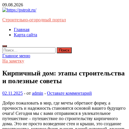
Перейти
09.08.2026
к
содержимому
Строительно-огородный портал
Главная
Карта сайта
Найти:
Главное меню
На заметку
Кирпичный дом: этапы строительства
и полезные советы
02.11.2025
-
от
admin
-
Оставьте комментарий
Добро пожаловать в мир, где мечты обретают форму, а
прочность и надежность становятся основой вашего будущего
очага! Сегодня мы с вами отправимся в увлекательное
путешествие – путешествие по строительству кирпичного
дома. Это не просто возведение стен и крыши, это создание
пространства, которое будет дышать вашей историей, хранить