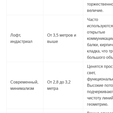
торжественно
величие.
Часто
используются
открытые
Лофт,
От 3,5 метров и
коммуникации
индастриал
выше
балки, кирпи
кладка, что т
большого объ
Ценятся прос
свет,
функциональн
Современный,
От 2,8 до 3,2
Высокие пото
минимализм
метра
подчеркиваю
чистоту линий
геометрию.