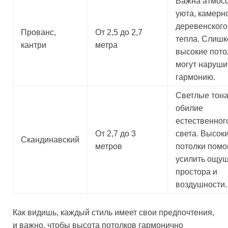
Важна атмос
уюта, камерн
деревенского
Прованс,
От 2,5 до 2,7
тепла. Слиш
кантри
метра
высокие пото
могут наруши
гармонию.
Светлые тона
обилие
естественног
От 2,7 до 3
света. Высок
Скандинавский
метров
потолки помо
усилить ощу
простора и
воздушности.
Как видишь, каждый стиль имеет свои предпочтения,
и важно, чтобы высота потолков гармонично