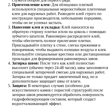
служить опорой для первого ряда.
Приготовление клея:
Для облицовки плиткой
используются специальные морозостойкие плиточные
клеи для наружных работ. Разводите клей строго по
инструкции производителя, небольшими порциями,
чтобы он не успевал застыть.
Нанесение клея и укладка:
Клей наносится на
обратную сторону плитки и/или на цоколь с помощью
зубчатого шпателя. Равномерно распределите клей,
чтобы обеспечить полное прилегание плитки.
Прикладывайте плитку к стене, слегка прижимая и
поворачивая, чтобы выдавить излишки воздуха и клея.
Используйте специальные крестики или дистанционные
прокладки для формирования равномерных швов.
Затирка швов:
После того как клей полностью
высохнет (обычно через 24-48 часов), швы заполняются
специальной затирочной смесью для наружных работ.
Затирка не только придает законченный вид, но и
дополнительно защищает швы от влаги.
Защита:
В некоторых случаях (особенно для
искусственного камня с пористой структурой) после
затирки швов рекомендуется обработать поверхность
гидрофобизирующим составом, который создаст
водоотталкивающий эффект.