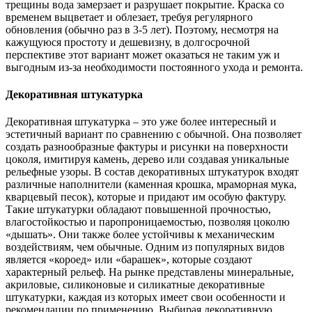
трещины вода замерзает и разрушает покрытие. Краска со
временем выцветает и облезает, требуя регулярного
обновления (обычно раз в 3-5 лет). Поэтому, несмотря на
кажущуюся простоту и дешевизну, в долгосрочной
перспективе этот вариант может оказаться не таким уж и
выгодным из-за необходимости постоянного ухода и ремонта.
Декоративная штукатурка
Декоративная штукатурка – это уже более интересный и
эстетичный вариант по сравнению с обычной. Она позволяет
создать разнообразные фактуры и рисунки на поверхности
цоколя, имитируя камень, дерево или создавая уникальные
рельефные узоры. В состав декоративных штукатурок входят
различные наполнители (каменная крошка, мраморная мука,
кварцевый песок), которые и придают им особую фактуру.
Такие штукатурки обладают повышенной прочностью,
влагостойкостью и паропроницаемостью, позволяя цоколю
«дышать». Они также более устойчивы к механическим
воздействиям, чем обычные. Одним из популярных видов
является «короед» или «барашек», которые создают
характерный рельеф. На рынке представлены минеральные,
акриловые, силиконовые и силикатные декоративные
штукатурки, каждая из которых имеет свои особенности и
рекомендации по применению. Выбирая декоративную