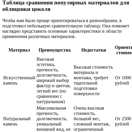
Таблица сравнения популярных материалов для
облицовки цоколя
Чтобы вам было проще ориентироваться в разнообразии, я
подготовил небольшую сравнительную таблицу. Она поможет
наглядно представить основные характеристики и области
применения различных материалов.
Ориент
Материал
Преимущества
Недостатки
стоимос
Высокая
эстетика,
Высокая стоимость
прочность,
материала и
долговечность,
Искусственный
монтажа, требует
От 1000
широкий выбор
камень
тщательной
рублей
фактур и цветов,
подготовки
легкий вес (по
поверхности
сравнению с
натуральным)
Максимальная
Очень высокая
прочность,
стоимость,
Натуральный
долговечность,
большой вес,
От 2500
камень
уникальный
сложный монтаж,
рублей
внешний вид, не
ограниченный