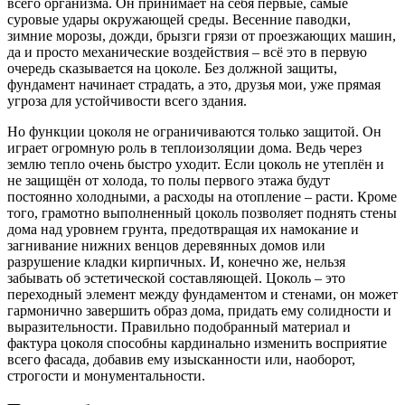
всего организма. Он принимает на себя первые, самые
суровые удары окружающей среды. Весенние паводки,
зимние морозы, дожди, брызги грязи от проезжающих машин,
да и просто механические воздействия – всё это в первую
очередь сказывается на цоколе. Без должной защиты,
фундамент начинает страдать, а это, друзья мои, уже прямая
угроза для устойчивости всего здания.
Но функции цоколя не ограничиваются только защитой. Он
играет огромную роль в теплоизоляции дома. Ведь через
землю тепло очень быстро уходит. Если цоколь не утеплён и
не защищён от холода, то полы первого этажа будут
постоянно холодными, а расходы на отопление – расти. Кроме
того, грамотно выполненный цоколь позволяет поднять стены
дома над уровнем грунта, предотвращая их намокание и
загнивание нижних венцов деревянных домов или
разрушение кладки кирпичных. И, конечно же, нельзя
забывать об эстетической составляющей. Цоколь – это
переходный элемент между фундаментом и стенами, он может
гармонично завершить образ дома, придать ему солидности и
выразительности. Правильно подобранный материал и
фактура цоколя способны кардинально изменить восприятие
всего фасада, добавив ему изысканности или, наоборот,
строгости и монументальности.