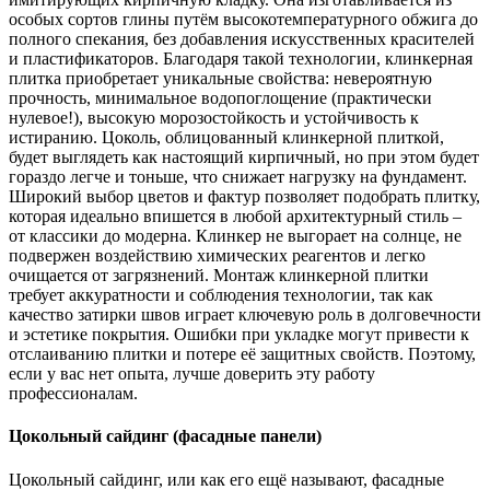
особых сортов глины путём высокотемпературного обжига до
полного спекания, без добавления искусственных красителей
и пластификаторов. Благодаря такой технологии, клинкерная
плитка приобретает уникальные свойства: невероятную
прочность, минимальное водопоглощение (практически
нулевое!), высокую морозостойкость и устойчивость к
истиранию. Цоколь, облицованный клинкерной плиткой,
будет выглядеть как настоящий кирпичный, но при этом будет
гораздо легче и тоньше, что снижает нагрузку на фундамент.
Широкий выбор цветов и фактур позволяет подобрать плитку,
которая идеально впишется в любой архитектурный стиль –
от классики до модерна. Клинкер не выгорает на солнце, не
подвержен воздействию химических реагентов и легко
очищается от загрязнений. Монтаж клинкерной плитки
требует аккуратности и соблюдения технологии, так как
качество затирки швов играет ключевую роль в долговечности
и эстетике покрытия. Ошибки при укладке могут привести к
отслаиванию плитки и потере её защитных свойств. Поэтому,
если у вас нет опыта, лучше доверить эту работу
профессионалам.
Цокольный сайдинг (фасадные панели)
Цокольный сайдинг, или как его ещё называют, фасадные