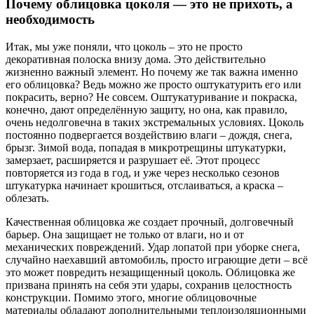
Почему облицовка цоколя — это не прихоть, а
необходимость
Итак, мы уже поняли, что цоколь – это не просто
декоративная полоска внизу дома. Это действительно
жизненно важный элемент. Но почему же так важна именно
его облицовка? Ведь можно же просто оштукатурить его или
покрасить, верно? Не совсем. Оштукатуривание и покраска,
конечно, дают определённую защиту, но она, как правило,
очень недолговечна в таких экстремальных условиях. Цоколь
постоянно подвергается воздействию влаги – дождя, снега,
брызг. Зимой вода, попадая в микротрещины штукатурки,
замерзает, расширяется и разрушает её. Этот процесс
повторяется из года в год, и уже через несколько сезонов
штукатурка начинает крошиться, отслаиваться, а краска –
облезать.
Качественная облицовка же создает прочный, долговечный
барьер. Она защищает не только от влаги, но и от
механических повреждений. Удар лопатой при уборке снега,
случайно наехавший автомобиль, просто играющие дети – всё
это может повредить незащищенный цоколь. Облицовка же
призвана принять на себя эти удары, сохранив целостность
конструкции. Помимо этого, многие облицовочные
материалы обладают дополнительными теплоизоляционными