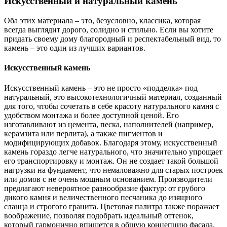
Искусственный и натуральный камень
Оба этих материала – это, безусловно, классика, которая
всегда выглядит дорого, солидно и стильно. Если вы хотите
придать своему дому благородный и респектабельный вид, то
камень – это один из лучших вариантов.
Искусственный камень
Искусственный камень – это не просто «подделка» под
натуральный, это высокотехнологичный материал, созданный
для того, чтобы сочетать в себе красоту натурального камня с
удобством монтажа и более доступной ценой. Его
изготавливают из цемента, песка, наполнителей (например,
керамзита или перлита), а также пигментов и
модифицирующих добавок. Благодаря этому, искусственный
камень гораздо легче натурального, что значительно упрощает
его транспортировку и монтаж. Он не создает такой большой
нагрузки на фундамент, что немаловажно для старых построек
или домов с не очень мощным основанием. Производители
предлагают невероятное разнообразие фактур: от грубого
дикого камня и величественного песчаника до изящного
сланца и строгого гранита. Цветовая палитра также поражает
воображение, позволяя подобрать идеальный оттенок,
который гармонично впишется в общую концепцию фасада.