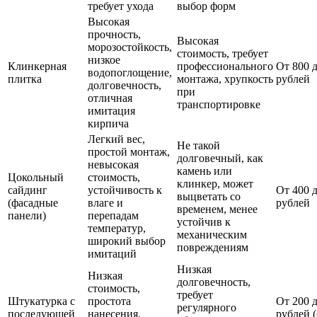
требует ухода
выбор форм
Высокая
прочность,
Высокая
морозостойкость,
стоимость, требует
низкое
Клинкерная
профессионального
От 800 
водопоглощение,
плитка
монтажа, хрупкость
рублей
долговечность,
при
отличная
транспортировке
имитация
кирпича
Легкий вес,
Не такой
простой монтаж,
долговечный, как
невысокая
камень или
Цокольный
стоимость,
клинкер, может
сайдинг
устойчивость к
От 400 
выцветать со
(фасадные
влаге и
рублей
временем, менее
панели)
перепадам
устойчив к
температур,
механическим
широкий выбор
повреждениям
имитаций
Низкая
Низкая
долговечность,
стоимость,
требует
Штукатурка с
простота
От 200 
регулярного
последующей
нанесения,
рублей (