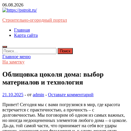
Перейти
06.08.2026
к
содержимому
Строительно-огородный портал
Главная
Карта сайта
Найти:
Главное меню
На заметку
Облицовка цоколя дома: выбор
материалов и технология
21.10.2025
-
от
admin
-
Оставьте комментарий
Привет! Сегодня мы с вами погрузимся в мир, где красота
встречается с практичностью, а прочность – с
долговечностью. Мы поговорим об одном из самых важных,
но иногда недооцененных элементов любого дома – о цоколе.
Да-да, той самой части, что принимает на себя все удары
стихии, защищает наш фундамент и, к слову, может стать