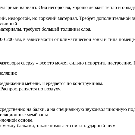
пулярный вариант. Она негорючая, хорошо держит тепло и обла
й, недорогой, но горючий материал. Требует дополнительной з
ктивный.
материалы, требуют большей толщины слоя.
00-200 мм, в зависимости от климатической зоны и типа помеще
разговоры сверху – все это может сильно испортить настроение.
золяции:
редвижения мебели. Передается по конструкциям.
Распространяется по воздуху.
редственно на балки, а на специальную звукоизоляционную подл
изоляционные мембраны.
йлочной основе.
я между балками, также помогает снизить ударный шум.