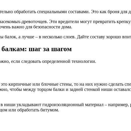
тельно обработать специальными составами. Это как броня для д
асекомых-древоточцев. Эти вредители могут превратить крепкую
чень важно для безопасности дома.
 балок, а лучше – в несколько слоев. Дайте составу хорошо впи
 балкам: шаг за шагом
ожно, если следовать определенной технологии.
 это кирпичные или блочные стены, то на них нужно сделать сп
ажно, чтобы между торцом балки и задней стенкой ниши оставалс
ы, в ниши укладывают гидроизоляционный материал – например, 
идом или обработать битумом.