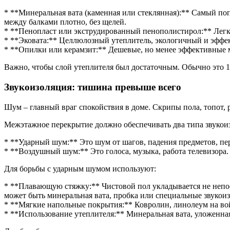
* **Минеральная вата (каменная или стеклянная):** Самый по
между балками плотно, без щелей.
* **Пенопласт или экструдированный пенополистирол:** Легки
* **Эковата:** Целлюлозный утеплитель, экологичный и эффе
* **Опилки или керамзит:** Дешевые, но менее эффективные 
Важно, чтобы слой утеплителя был достаточным. Обычно это 1
Звукоизоляция: тишина превыше всего
Шум – главный враг спокойствия в доме. Скрипы пола, топот, 
Межэтажное перекрытие должно обеспечивать два типа звукои
* **Ударный шум:** Это шум от шагов, падения предметов, пе
* **Воздушный шум:** Это голоса, музыка, работа телевизора. 
Для борьбы с ударным шумом используют:
* **Плавающую стяжку:** Чистовой пол укладывается не непос
может быть минеральная вата, пробка или специальные звуко
* **Мягкие напольные покрытия:** Ковролин, линолеум на во
* **Использование утеплителя:** Минеральная вата, уложенна