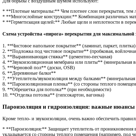
Для борьбы с воздушным шумом используют:
* **Плотные материалы:** Чем плотнее слои перекрытия, тем
* **Многослойные конструкции:** Комбинация различных мат
* **Герметизация щелей:** Любые щели и неплотности в пере
Схема устройства «пирога» перекрытия для максимальной 
1. **Чистовое напольное покрытие** (ламинат, паркет, плитка)
2. **Подложка под чистовое покрытие** (пробковая, войлочна
3. **Выравнивающая стяжка** (цементно-песчаная)
4. **Звукоизоляционная мембрана или плиты** (минеральная в
5. **Черновой пол** (доски, OSB)
6. **Деревянные балки**
7. **Утеплитель/звукоизоляция между балками** (минеральная 
8. **Пароизоляционная пленка** (со стороны теплого помещен
9. **Обрешетка для потолка** (при необходимости)
10. **Отделка потолка** (гипсокартон, вагонка)
Пароизоляция и гидроизоляция: важные нюансы
Кроме тепло- и звукоизоляции, очень важно обеспечить прав
* **Пароизоляция:** Защищает утеплитель от проникновения в
укладывается со стороны теплого помещения (например, под ч