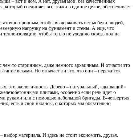
ыша – вот и дом. А нет, друзья мои, без качественных
я, который соединяет все этажи в единое целое, обеспечивает
остаточно прочным, чтобы выдерживать вес мебели, людей,
резмерную нагрузку на фундамент и стены. А еще, что
 теплоизоляцию, чтобы тепло не уходило сквозь пол на
с чем-то старинным, даже немного архаичным. И отчасти это
тание веками. Но означает ли это, что они – пережиток
вых, это экологичность. Дерево – натуральный, «дышащий»
 железобетонными плитами, особенно если речь идет о
оими руками или с помощью небольшой бригады. В-четвертых,
чно, есть и свои нюансы, о которых мы обязательно
выбор материала. И здесь не стоит экономить, друзья.