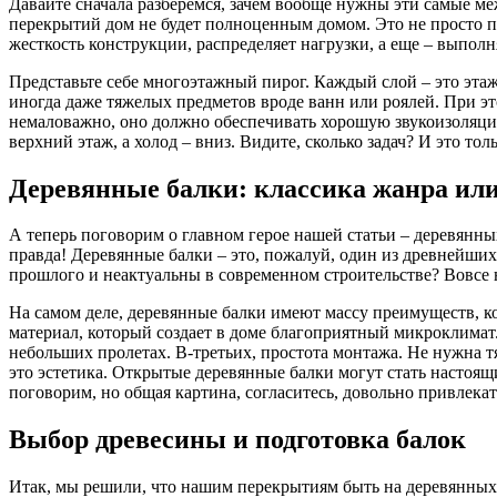
Давайте сначала разберемся, зачем вообще нужны эти самые меж
перекрытий дом не будет полноценным домом. Это не просто пол
жесткость конструкции, распределяет нагрузки, а еще – выпол
Представьте себе многоэтажный пирог. Каждый слой – это эта
иногда даже тяжелых предметов вроде ванн или роялей. При эт
немаловажно, оно должно обеспечивать хорошую звукоизоляцию
верхний этаж, а холод – вниз. Видите, сколько задач? И это тол
Деревянные балки: классика жанра ил
А теперь поговорим о главном герое нашей статьи – деревянны
правда! Деревянные балки – это, пожалуй, один из древнейших
прошлого и неактуальны в современном строительстве? Вовсе 
На самом деле, деревянные балки имеют массу преимуществ, к
материал, который создает в доме благоприятный микроклимат
небольших пролетах. В-третьих, простота монтажа. Не нужна 
это эстетика. Открытые деревянные балки могут стать настоящ
поговорим, но общая картина, согласитесь, довольно привлекат
Выбор древесины и подготовка балок
Итак, мы решили, что нашим перекрытиям быть на деревянных б