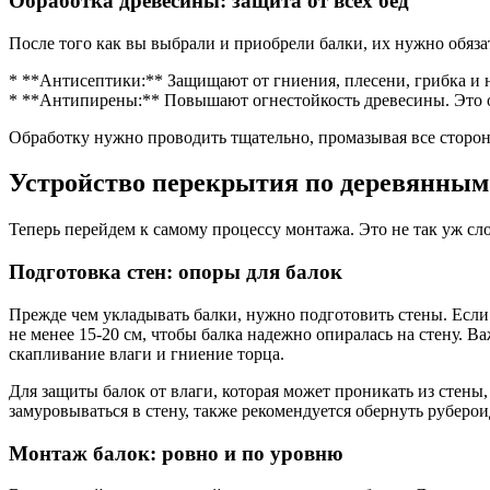
Обработка древесины: защита от всех бед
После того как вы выбрали и приобрели балки, их нужно обяза
* **Антисептики:** Защищают от гниения, плесени, грибка и н
* **Антипирены:** Повышают огнестойкость древесины. Это о
Обработку нужно проводить тщательно, промазывая все стороны
Устройство перекрытия по деревянным
Теперь перейдем к самому процессу монтажа. Это не так уж сл
Подготовка стен: опоры для балок
Прежде чем укладывать балки, нужно подготовить стены. Если
не менее 15-20 см, чтобы балка надежно опиралась на стену. В
скапливание влаги и гниение торца.
Для защиты балок от влаги, которая может проникать из стен
замуровываться в стену, также рекомендуется обернуть руберо
Монтаж балок: ровно и по уровню