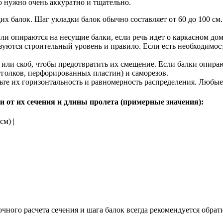
о нужно очень аккуратно и тщательно.
ущих балок. Шаг укладки балок обычно составляет от 60 до 100 с
и опираются на несущие балки, если речь идет о каркасном дом
ьзуются строительный уровень и правило. Если есть необходимо
 или скоб, чтобы предотвратить их смещение. Если балки опираю
олков, перфорированных пластин) и саморезов.
рьте их горизонтальность и равномерность распределения. Любы
 от их сечения и длины пролета (примерные значения):
см) |
ного расчета сечения и шага балок всегда рекомендуется обрат