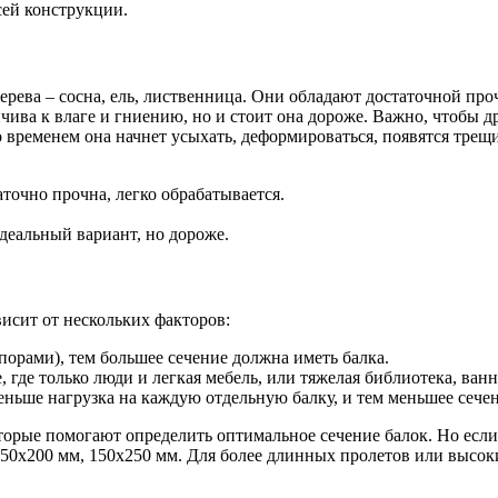
сей конструкции.
рева – сосна, ель, лиственница. Они обладают достаточной про
ойчива к влаге и гниению, но и стоит она дороже. Важно, чтобы
о временем она начнет усыхать, деформироваться, появятся тре
точно прочна, легко обрабатывается.
деальный вариант, но дороже.
висит от нескольких факторов:
порами), тем большее сечение должна иметь балка.
 где только люди и легкая мебель, или тяжелая библиотека, ван
еньше нагрузка на каждую отдельную балку, и тем меньшее сече
рые помогают определить оптимальное сечение балок. Но если 
50х200 мм, 150х250 мм. Для более длинных пролетов или высоки