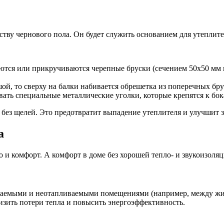
ству чернового пола. Он будет служить основанием для утеплите
ются или прикручиваются черепные бруски (сечением 50х50 мм 
й, то сверху на балки набивается обрешетка из поперечных брус
ать специальные металлические уголки, которые крепятся к бок
без щелей. Это предотвратит выпадение утеплителя и улучшит 
а
но и комфорт. А комфорт в доме без хорошей тепло- и звукоизол
ваемыми и неотапливаемыми помещениями (например, между жи
изить потери тепла и повысить энергоэффективность.