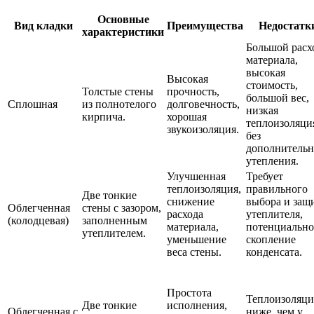
Основные
Вид кладки
Преимущества
Недостатк
характеристики
Большой расх
материала,
высокая
Высокая
стоимость,
Толстые стены
прочность,
большой вес,
Сплошная
из полнотелого
долговечность,
низкая
кирпича.
хорошая
теплоизоляци
звукоизоляция.
без
дополнительн
утепления.
Улучшенная
Требует
теплоизоляция,
правильного
Две тонкие
снижение
выбора и защ
Облегченная
стены с зазором,
расхода
утеплителя,
(колодцевая)
заполненным
материала,
потенциально
утеплителем.
уменьшение
скопление
веса стены.
конденсата.
Простота
Теплоизоляци
Две тонкие
исполнения,
Облегченная с
ниже, чем у