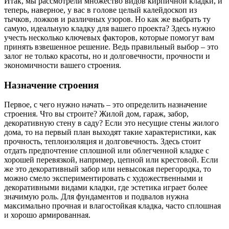
Итак, мы рассмотрели множество видов кирпичной кладки, и
теперь, наверное, у вас в голове целый калейдоскоп из
тычков, ложков и различных узоров. Но как же выбрать ту
самую, идеальную кладку для вашего проекта? Здесь нужно
учесть несколько ключевых факторов, которые помогут вам
принять взвешенное решение. Ведь правильный выбор – это
залог не только красоты, но и долговечности, прочности и
экономичности вашего строения.
Назначение строения
Первое, с чего нужно начать – это определить назначение
строения. Что вы строите? Жилой дом, гараж, забор,
декоративную стену в саду? Если это несущие стены жилого
дома, то на первый план выходят такие характеристики, как
прочность, теплоизоляция и долговечность. Здесь стоит
отдать предпочтение сплошной или облегченной кладке с
хорошей перевязкой, например, цепной или крестовой. Если
же это декоративный забор или невысокая перегородка, то
можно смело экспериментировать с художественными и
декоративными видами кладки, где эстетика играет более
значимую роль. Для фундаментов и подвалов нужна
максимально прочная и влагостойкая кладка, часто сплошная
и хорошо армированная.