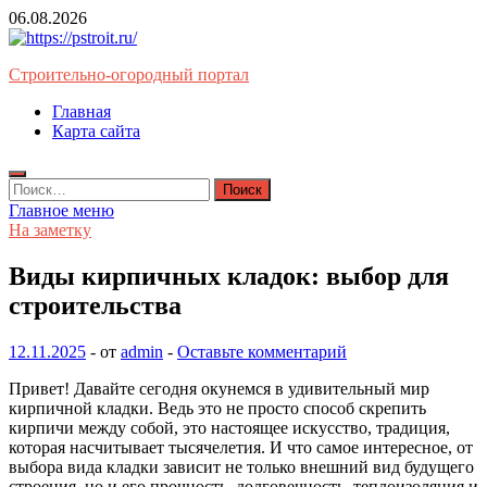
Перейти
06.08.2026
к
содержимому
Строительно-огородный портал
Главная
Карта сайта
Найти:
Главное меню
На заметку
Виды кирпичных кладок: выбор для
строительства
12.11.2025
-
от
admin
-
Оставьте комментарий
Привет! Давайте сегодня окунемся в удивительный мир
кирпичной кладки. Ведь это не просто способ скрепить
кирпичи между собой, это настоящее искусство, традиция,
которая насчитывает тысячелетия. И что самое интересное, от
выбора вида кладки зависит не только внешний вид будущего
строения, но и его прочность, долговечность, теплоизоляция и