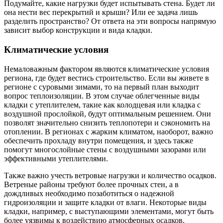
Подумайте, какие нагрузки будет испытывать стена. Будет ли
она нести вес перекрытий и крыши? Или ее задача лишь
разделить пространство? От ответа на эти вопросы напрямую
зависит выбор конструкции и вида кладки.
Климатические условия
Немаловажным фактором являются климатические условия
региона, где будет вестись строительство. Если вы живете в
регионе с суровыми зимами, то на первый план выходит
вопрос теплоизоляции. В этом случае облегченные виды
кладки с утеплителем, такие как колодцевая или кладка с
воздушной прослойкой, будут оптимальным решением. Они
позволят значительно снизить теплопотери и сэкономить на
отоплении. В регионах с жарким климатом, наоборот, важно
обеспечить прохладу внутри помещения, и здесь также
помогут многослойные стены с воздушными зазорами или
эффективными утеплителями.
Также важно учесть ветровые нагрузки и количество осадков.
Ветреные районы требуют более прочных стен, а в
дождливых необходимо позаботиться о надежной
гидроизоляции и защите кладки от влаги. Некоторые виды
кладки, например, с выступающими элементами, могут быть
более уязвимы к воздействию атмосферных осадков.