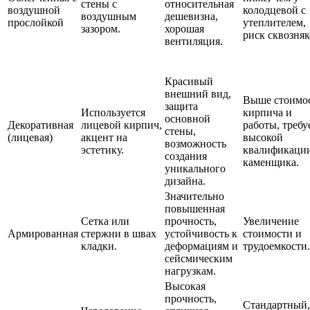
стены с
относительная
воздушной
колодцевой с
воздушным
дешевизна,
прослойкой
утеплителем,
зазором.
хорошая
риск сквозняк
вентиляция.
Красивый
внешний вид,
Выше стоимо
защита
Используется
кирпича и
основной
Декоративная
лицевой кирпич,
работы, требу
стены,
(лицевая)
акцент на
высокой
возможность
эстетику.
квалификаци
создания
каменщика.
уникального
дизайна.
Значительно
повышенная
Сетка или
прочность,
Увеличение
Армированная
стержни в швах
устойчивость к
стоимости и
кладки.
деформациям и
трудоемкости.
сейсмическим
нагрузкам.
Высокая
прочность,
Стандартный,