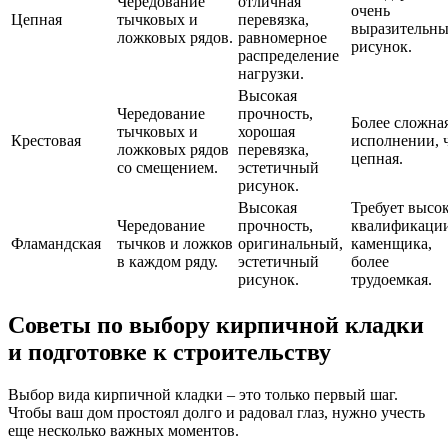
Чередование
отличная
очень
Цепная
тычковых и
перевязка,
выразительн
ложковых рядов.
равномерное
рисунок.
распределение
нагрузки.
Высокая
Чередование
прочность,
Более сложна
тычковых и
хорошая
Крестовая
исполнении, 
ложковых рядов
перевязка,
цепная.
со смещением.
эстетичный
рисунок.
Высокая
Требует высо
Чередование
прочность,
квалификаци
Фламандская
тычков и ложков
оригинальный,
каменщика,
в каждом ряду.
эстетичный
более
рисунок.
трудоемкая.
Советы по выбору кирпичной кладки
и подготовке к строительству
Выбор вида кирпичной кладки – это только первый шаг.
Чтобы ваш дом простоял долго и радовал глаз, нужно учесть
еще несколько важных моментов.