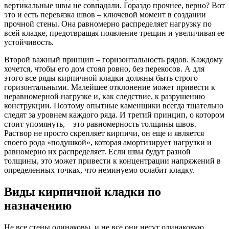
вертикальные швы не совпадали. Гораздо прочнее, верно? Вот
это и есть перевязка швов – ключевой момент в создании
прочной стены. Она равномерно распределяет нагрузку по
всей кладке, предотвращая появление трещин и увеличивая ее
устойчивость.
Второй важный принцип – горизонтальность рядов. Каждому
хочется, чтобы его дом стоял ровно, без перекосов. А для
этого все ряды кирпичной кладки должны быть строго
горизонтальными. Малейшее отклонение может привести к
неравномерной нагрузке и, как следствие, к разрушению
конструкции. Поэтому опытные каменщики всегда тщательно
следят за уровнем каждого ряда. И третий принцип, о котором
стоит упомянуть, – это равномерность толщины швов.
Раствор не просто скрепляет кирпичи, он еще и является
своего рода «подушкой», которая амортизирует нагрузки и
равномерно их распределяет. Если швы будут разной
толщины, это может привести к концентрации напряжений в
определенных точках, что неминуемо ослабит кладку.
Виды кирпичной кладки по
назначению
Не все стены одинаковы, и не все они несут одинаковую