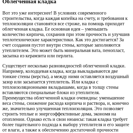
Облегченная кладка
Вот это уже интереснее! В условиях современного
строительства, когда каждая копейка на счету, и требования к
теплоизоляции становятся все строже, на помощь приходит
облегченная кладка. Ее основная идея – уменьшить
количество кирпича, сохранив при этом прочность и улучшив
теплотехнические характеристики. Как это достигается? За
счет создания пустот внутри стены, которые заполняются
утеплителем. Это может быть минеральная вата, пенопласт,
засыпка из керамзита или перлита.
Существует несколько разновидностей облегченной кладки.
Например, колодцевая кладка, когда выкладываются две
тонкие стены (версты), а между ними оставляется воздушный
зазор или засыпается утеплитель. Или кладка с
теплоизоляционными вкладышами, когда в толщу стены
вставляются специальные блоки из утеплителя.
Преимущества облегченной кладки очевидны: уменьшение
веса стены, снижение расхода кирпича и раствора, и, конечно
же, значительно улучшенная теплоизоляция. Это позволяет
строить теплые и энергоэффективные дома, экономя на
отоплении. Однако есть и свои нюансы: такая кладка требует
более тщательного подхода к выбору утеплителя и его защите
от влаги, а также к обеспечению достаточной прочности