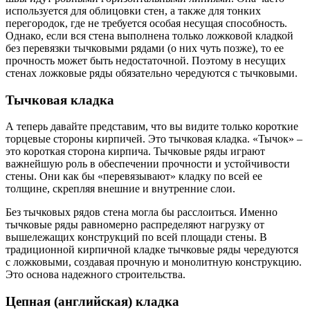
используется для облицовки стен, а также для тонких
перегородок, где не требуется особая несущая способность.
Однако, если вся стена выполнена только ложковой кладкой
без перевязки тычковыми рядами (о них чуть позже), то ее
прочность может быть недостаточной. Поэтому в несущих
стенах ложковые ряды обязательно чередуются с тычковыми.
Тычковая кладка
А теперь давайте представим, что вы видите только короткие
торцевые стороны кирпичей. Это тычковая кладка. «Тычок» –
это короткая сторона кирпича. Тычковые ряды играют
важнейшую роль в обеспечении прочности и устойчивости
стены. Они как бы «перевязывают» кладку по всей ее
толщине, скрепляя внешние и внутренние слои.
Без тычковых рядов стена могла бы расслоиться. Именно
тычковые ряды равномерно распределяют нагрузку от
вышележащих конструкций по всей площади стены. В
традиционной кирпичной кладке тычковые ряды чередуются
с ложковыми, создавая прочную и монолитную конструкцию.
Это основа надежного строительства.
Цепная (английская) кладка