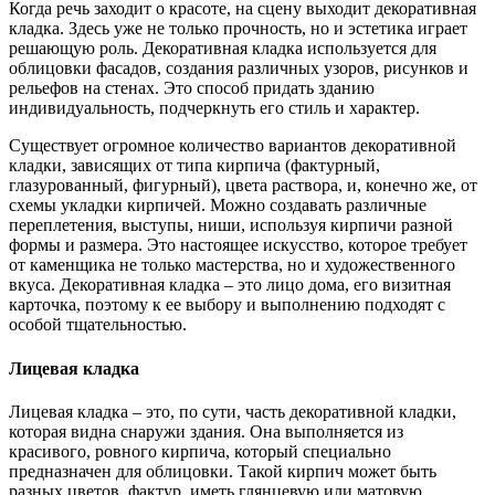
Когда речь заходит о красоте, на сцену выходит декоративная
кладка. Здесь уже не только прочность, но и эстетика играет
решающую роль. Декоративная кладка используется для
облицовки фасадов, создания различных узоров, рисунков и
рельефов на стенах. Это способ придать зданию
индивидуальность, подчеркнуть его стиль и характер.
Существует огромное количество вариантов декоративной
кладки, зависящих от типа кирпича (фактурный,
глазурованный, фигурный), цвета раствора, и, конечно же, от
схемы укладки кирпичей. Можно создавать различные
переплетения, выступы, ниши, используя кирпичи разной
формы и размера. Это настоящее искусство, которое требует
от каменщика не только мастерства, но и художественного
вкуса. Декоративная кладка – это лицо дома, его визитная
карточка, поэтому к ее выбору и выполнению подходят с
особой тщательностью.
Лицевая кладка
Лицевая кладка – это, по сути, часть декоративной кладки,
которая видна снаружи здания. Она выполняется из
красивого, ровного кирпича, который специально
предназначен для облицовки. Такой кирпич может быть
разных цветов, фактур, иметь глянцевую или матовую