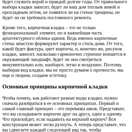
будет служить верой и правдой долгие годы. От правильного
выбора кладки зависит, будет ли ваш дом теплым зимой и
прохладным летом, не появятся ли на стенах трещины, не
будет ли он требовать постоянного ремонта.
Кроме того, кирпичная кладка – это не только
функциональный элемент, но и важнейшая часть
архитектурного облика здания. Ведь именно кирпичные
стены зачастую формируют характер и стиль дома. От того,
какой будет фактура, цвет кирпича, и, конечно же, рисунок
кладки, зависит, насколько гармонично строение впишется в
окружающий ландшафт, будет ли оно смотреться
монументально или, наоборот, легко и воздушно. Поэтому,
выбирая вид кладки, мы не просто думаем о прочности, мы
еще и творим, создаем эстетику.
Основные принципы кирпичной кладки
Чтобы понять, как работают разные виды кладки, нужно
сначала разобраться в ее основных принципах. Первый и
самый главный принцип – это перевязка швов. Представьте,
что вы складываете кирпичи друг на друга, один к одному.
Что произойдет, если надавить на верхний кирпич? Вся
конструкция может легко рухнуть. А теперь представьте, что
вы сдвигаете каждый следующий ряд так, чтобы