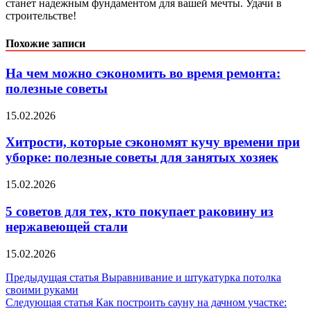
станет надежным фундаментом для вашей мечты. Удачи в
строительстве!
Похожие записи
На чем можно сэкономить во время ремонта:
полезные советы
15.02.2026
Хитрости, которые сэкономят кучу времени при
уборке: полезные советы для занятых хозяек
15.02.2026
5 советов для тех, кто покупает раковину из
нержавеющей стали
15.02.2026
Навигация
Предыдущая статья
Выравнивание и штукатурка потолка
своими руками
по
Следующая статья
Как построить сауну на дачном участке: