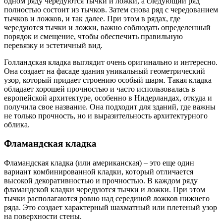
одном ряду чередуются тычки и ложки, а следующий ряд
полностью состоит из тычков. Затем снова ряд с чередованием
тычков и ложков, и так далее. При этом в рядах, где
чередуются тычки и ложки, важно соблюдать определенный
порядок и смещение, чтобы обеспечить правильную
перевязку и эстетичный вид.
Голландская кладка выглядит очень оригинально и интересно.
Она создает на фасаде здания уникальный геометрический
узор, который придает строению особый шарм. Такая кладка
обладает хорошей прочностью и часто использовалась в
европейской архитектуре, особенно в Нидерландах, откуда и
получила свое название. Она подходит для зданий, где важны
не только прочность, но и выразительность архитектурного
облика.
Фламандская кладка
Фламандская кладка (или американская) – это еще один
вариант комбинированной кладки, который отличается
высокой декоративностью и прочностью. В каждом ряду
фламандской кладки чередуются тычки и ложки. При этом
тычки располагаются ровно над серединой ложков нижнего
ряда. Это создает характерный шахматный или плетеный узор
на поверхности стены.