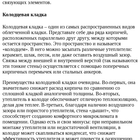
связующих элементов.
Колодцевая кладка
Колодцевая кладка – один из самых распространенных видов
облегченной кладки. Представьте себе два ряда кирпичей,
расположенных параллельно друг другу, между которыми
остается пространство. Это пространство и называется
«колодцем». В него можно засыпать различные утеплители:
керамзит, шлак, песок, или даже оставить воздушный зазор.
Связка между внешней и внутренней верстой (так называются
эти тонкие стены) осуществляется с помощью поперечных
кирпичных перемычек или стальных анкеров.
Преимущества колодцевой кладки очевидны. Во-первых, она
значительно снижает расход кирпича по сравнению со
сплошной кладкой аналогичной толщины. Во-вторых,
утеплитель в колодце обеспечивает отличную теплоизоляцию,
делая дом теплее. В-третьих, благодаря наличию воздушного
зазора или пористого утеплителя, стена «дышит», что
способствует созданию комфортного микроклимата в
помещении. Однако есть и свои минусы: при неправильном
монтаже утеплителя или недостаточной вентиляции, в
колодце может скапливаться конденсат, что снижает
эффективность утеплителя и может привести к разрушению