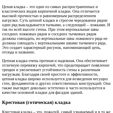
Ценая кладка – это один из самых распространенных и
классических видов кирпичной кладки. Она отличается
высокой прочностью и равномерным распределением
нагрузки. Суть цепной кладки в строгом чередовании рядов:
один ряд выкладывается тычками, а следующий – ложками. И
так по всей высоте стены. При этом вертикальные швы
соседних ложковых рядов и соседних тычковых рядов
должны совпадать, но вертикальные швы ложкового ряда не
должны совпадать с вертикальными швами тычкового ряда.
Это создает характерный рисунок, напоминающий цепь,
отсюда и название.
Цепная кладка очень прочная и надежная. Она обеспечивает
отличную перевязку кирпичей, что предотвращает появление
трещин и увеличивает устойчивость стены к различным
нагрузкам. Благодаря своей простоте и эффективности,
цепная кладка широко используется для возведения несущих
стен, фундаментов и других ответственных конструкций. Она
также выглядит довольно эстетично и часто используется в
качестве основной кладки для фасадов зданий.
Крестовая (готическая) кладка
Крестовая кладка – это, пожалуй, самый узнаваемый и в то же