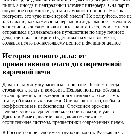
пищи, а иногда и центральный элемент интерьера. Она дарит
ощущение надежности, уюта и самодостаточности. Но как
построить это чудо инженерной мысли? Не волнуйтесь, это не
так сложно, как кажется на первый взгляд. Главное – желание,
терпение и, конечно, правильные знания. Сегодня мы с вами
отправимся в увлекательное путешествие по миру печного
дела, где каждый кирпич будет ложиться на свое место,
создавая нечто по-настоящему ценное и функциональное.
История печного дела: от
примитивного очага до современной
варочной печи
Давайте на минутку заглянем в прошлое. Человек всегда
стремился к теплу и комфорту. Первые попытки обуздать
огонь привели к появлению примитивных очагов – ям в
земле, обложенных камнями. Они давали тепло, но были
неэффективны и небезопасны. С течением времени
человечество совершенствовало свои навыки, и уже в
Древнем Риме существовали довольно сложные
отопительные системы, предвестники современных печей.
В России печное дело имеет глубокие корни. Русская печь –