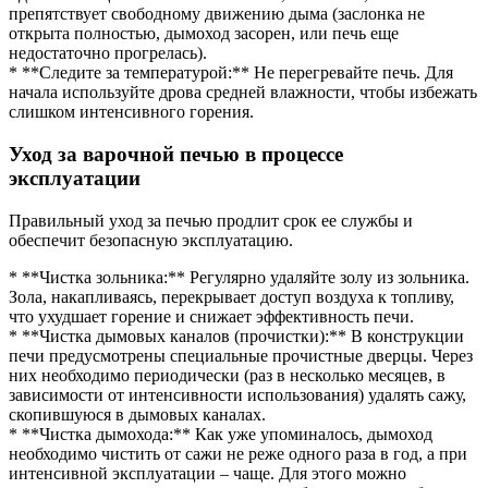
препятствует свободному движению дыма (заслонка не
открыта полностью, дымоход засорен, или печь еще
недостаточно прогрелась).
* **Следите за температурой:** Не перегревайте печь. Для
начала используйте дрова средней влажности, чтобы избежать
слишком интенсивного горения.
Уход за варочной печью в процессе
эксплуатации
Правильный уход за печью продлит срок ее службы и
обеспечит безопасную эксплуатацию.
* **Чистка зольника:** Регулярно удаляйте золу из зольника.
Зола, накапливаясь, перекрывает доступ воздуха к топливу,
что ухудшает горение и снижает эффективность печи.
* **Чистка дымовых каналов (прочистки):** В конструкции
печи предусмотрены специальные прочистные дверцы. Через
них необходимо периодически (раз в несколько месяцев, в
зависимости от интенсивности использования) удалять сажу,
скопившуюся в дымовых каналах.
* **Чистка дымохода:** Как уже упоминалось, дымоход
необходимо чистить от сажи не реже одного раза в год, а при
интенсивной эксплуатации – чаще. Для этого можно