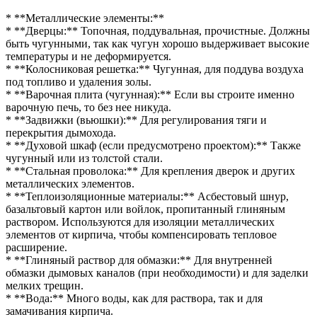
* **Металлические элементы:**
* **Дверцы:** Топочная, поддувальная, прочистные. Должны
быть чугунными, так как чугун хорошо выдерживает высокие
температуры и не деформируется.
* **Колосниковая решетка:** Чугунная, для поддува воздуха
под топливо и удаления золы.
* **Варочная плита (чугунная):** Если вы строите именно
варочную печь, то без нее никуда.
* **Задвижки (вьюшки):** Для регулирования тяги и
перекрытия дымохода.
* **Духовой шкаф (если предусмотрено проектом):** Также
чугунный или из толстой стали.
* **Стальная проволока:** Для крепления дверок и других
металлических элементов.
* **Теплоизоляционные материалы:** Асбестовый шнур,
базальтовый картон или войлок, пропитанный глиняным
раствором. Используются для изоляции металлических
элементов от кирпича, чтобы компенсировать тепловое
расширение.
* **Глиняный раствор для обмазки:** Для внутренней
обмазки дымовых каналов (при необходимости) и для заделки
мелких трещин.
* **Вода:** Много воды, как для раствора, так и для
замачивания кирпича.