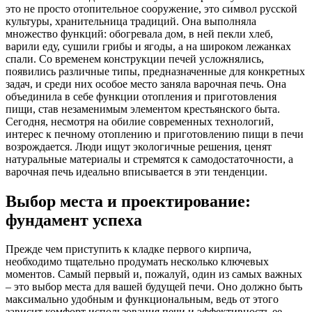
это не просто отопительное сооружение, это символ русской
культуры, хранительница традиций. Она выполняла
множество функций: обогревала дом, в ней пекли хлеб,
варили еду, сушили грибы и ягоды, а на широком лежанках
спали. Со временем конструкции печей усложнялись,
появились различные типы, предназначенные для конкретных
задач, и среди них особое место заняла варочная печь. Она
объединила в себе функции отопления и приготовления
пищи, став незаменимым элементом крестьянского быта.
Сегодня, несмотря на обилие современных технологий,
интерес к печному отоплению и приготовлению пищи в печи
возрождается. Люди ищут экологичные решения, ценят
натуральные материалы и стремятся к самодостаточности, а
варочная печь идеально вписывается в эти тенденции.
Выбор места и проектирование:
фундамент успеха
Прежде чем приступить к кладке первого кирпича,
необходимо тщательно продумать несколько ключевых
моментов. Самый первый и, пожалуй, один из самых важных
– это выбор места для вашей будущей печи. Оно должно быть
максимально удобным и функциональным, ведь от этого
зависит комфорт использования печи и эффективность ее