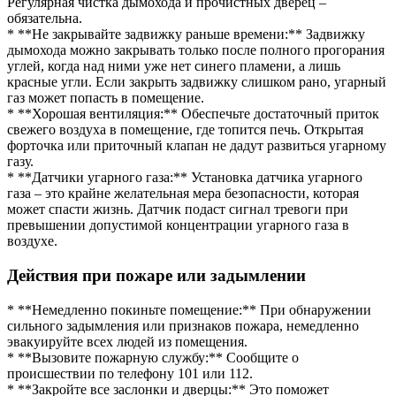
Регулярная чистка дымохода и прочистных дверец –
обязательна.
* **Не закрывайте задвижку раньше времени:** Задвижку
дымохода можно закрывать только после полного прогорания
углей, когда над ними уже нет синего пламени, а лишь
красные угли. Если закрыть задвижку слишком рано, угарный
газ может попасть в помещение.
* **Хорошая вентиляция:** Обеспечьте достаточный приток
свежего воздуха в помещение, где топится печь. Открытая
форточка или приточный клапан не дадут развиться угарному
газу.
* **Датчики угарного газа:** Установка датчика угарного
газа – это крайне желательная мера безопасности, которая
может спасти жизнь. Датчик подаст сигнал тревоги при
превышении допустимой концентрации угарного газа в
воздухе.
Действия при пожаре или задымлении
* **Немедленно покиньте помещение:** При обнаружении
сильного задымления или признаков пожара, немедленно
эвакуируйте всех людей из помещения.
* **Вызовите пожарную службу:** Сообщите о
происшествии по телефону 101 или 112.
* **Закройте все заслонки и дверцы:** Это поможет