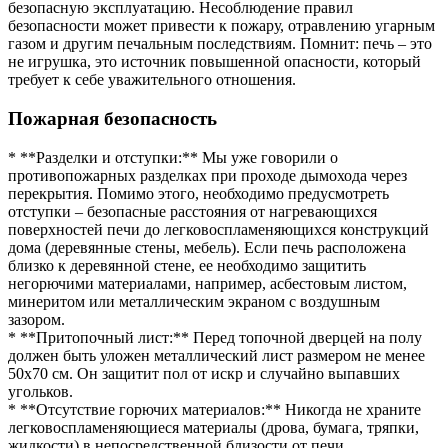
безопасную эксплуатацию. Несоблюдение правил
безопасности может привести к пожару, отравлению угарным
газом и другим печальным последствиям. Помнит: печь – это
не игрушка, это источник повышенной опасности, который
требует к себе уважительного отношения.
Пожарная безопасность
* **Разделки и отступки:** Мы уже говорили о
противопожарных разделках при проходе дымохода через
перекрытия. Помимо этого, необходимо предусмотреть
отступки – безопасные расстояния от нагревающихся
поверхностей печи до легковоспламеняющихся конструкций
дома (деревянные стены, мебель). Если печь расположена
близко к деревянной стене, ее необходимо защитить
негорючими материалами, например, асбестовым листом,
минеритом или металлическим экраном с воздушным
зазором.
* **Притопочный лист:** Перед топочной дверцей на полу
должен быть уложен металлический лист размером не менее
50х70 см. Он защитит пол от искр и случайно выпавших
угольков.
* **Отсутствие горючих материалов:** Никогда не храните
легковоспламеняющиеся материалы (дрова, бумага, тряпки,
жидкости) в непосредственной близости от печи.