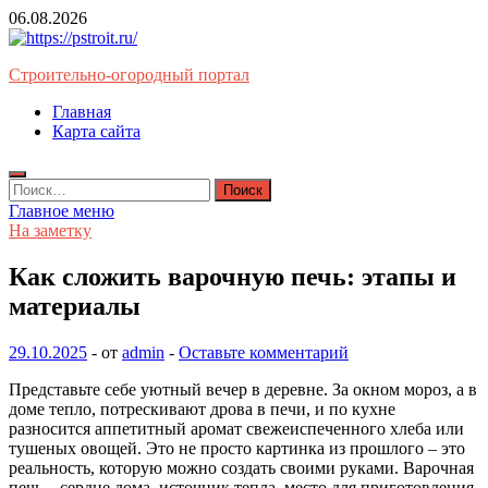
Перейти
06.08.2026
к
содержимому
Строительно-огородный портал
Главная
Карта сайта
Найти:
Главное меню
На заметку
Как сложить варочную печь: этапы и
материалы
29.10.2025
-
от
admin
-
Оставьте комментарий
Представьте себе уютный вечер в деревне. За окном мороз, а в
доме тепло, потрескивают дрова в печи, и по кухне
разносится аппетитный аромат свежеиспеченного хлеба или
тушеных овощей. Это не просто картинка из прошлого – это
реальность, которую можно создать своими руками. Варочная
печь – сердце дома, источник тепла, место для приготовления