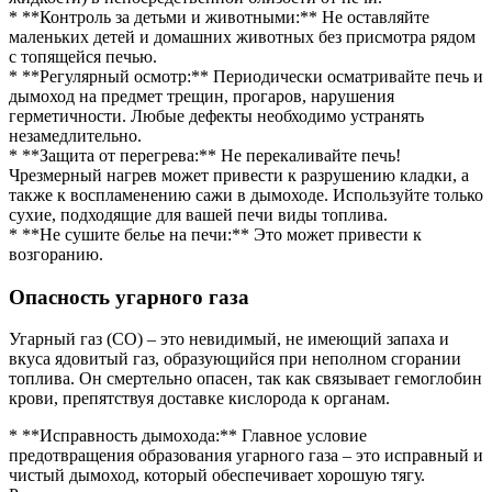
* **Контроль за детьми и животными:** Не оставляйте
маленьких детей и домашних животных без присмотра рядом
с топящейся печью.
* **Регулярный осмотр:** Периодически осматривайте печь и
дымоход на предмет трещин, прогаров, нарушения
герметичности. Любые дефекты необходимо устранять
незамедлительно.
* **Защита от перегрева:** Не перекаливайте печь!
Чрезмерный нагрев может привести к разрушению кладки, а
также к воспламенению сажи в дымоходе. Используйте только
сухие, подходящие для вашей печи виды топлива.
* **Не сушите белье на печи:** Это может привести к
возгоранию.
Опасность угарного газа
Угарный газ (CO) – это невидимый, не имеющий запаха и
вкуса ядовитый газ, образующийся при неполном сгорании
топлива. Он смертельно опасен, так как связывает гемоглобин
крови, препятствуя доставке кислорода к органам.
* **Исправность дымохода:** Главное условие
предотвращения образования угарного газа – это исправный и
чистый дымоход, который обеспечивает хорошую тягу.