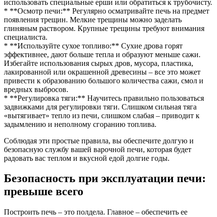
использовать специальные ерши или обратиться к трубочисту.
* **Осмотр печи:** Регулярно осматривайте печь на предмет
появления трещин. Мелкие трещины можно заделать
глиняным раствором. Крупные трещины требуют внимания
специалиста.
* **Используйте сухое топливо:** Сухие дрова горят
эффективнее, дают больше тепла и образуют меньше сажи.
Избегайте использования сырых дров, мусора, пластика,
лакированной или окрашенной древесины – все это может
привести к образованию большого количества сажи, смол и
вредных выбросов.
* **Регулировка тяги:** Научитесь правильно пользоваться
задвижками для регулировки тяги. Слишком сильная тяга
«вытягивает» тепло из печи, слишком слабая – приводит к
задымлению и неполному сгоранию топлива.
Соблюдая эти простые правила, вы обеспечите долгую и
безопасную службу вашей варочной печи, которая будет
радовать вас теплом и вкусной едой долгие годы.
Безопасность при эксплуатации печи:
превыше всего
Построить печь – это полдела. Главное – обеспечить ее