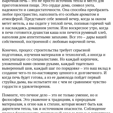
Варочная печь – это не просто источник тепла и место для
приготовления пищи. Это сердце дома, символ уюта,
надежности и самодостаточности. Она способна преобразить
любое пространство, наполнить его особым ароматом и
атмосферой. Представьте себе зимний вечер, когда за окном
метет метель, а вы сидите у теплой печи, попивая горячий чай
и наслаждаясь домашним уютом. Или воскресное утро, когда
в печи готовится душистая каша или печется румяный хлеб,
наполняя дом аппетитными запахами. Все это – дары вашей
собственной, построенной с любовью варочной печи.
Конечно, процесс строительства требует серьезной
подготовки, изучения материалов и технологий, а иногда и
консультации со специалистами. Но каждый кирпичик,
уложенный вами своими руками, каждый тщательно
выверенный шов, каждый шаг по порядовке – это ваш вклад в
создание чего-то по-настоящему ценного и долговечного. И
когда печь будет готова, а из ее дымохода пойдет первый
струйка дыма, вы испытаете ни с чем не сравнимое чувство
гордости и удовлетворения.
Помните, что печное дело – это не только умение, но и
философия. Это уважение к традициям, к природным
материалам, к огню как к стихии, которая может быть как
дарителем тепла, так и источником опасности. Соблюдение