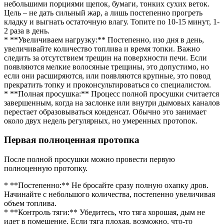
небольшими порциями щепок, бумаги, тонких сухих веток.
Цель – не дать сильный жар, а лишь постепенно прогреть
кладку и выгнать остаточную влагу. Топите по 10-15 минут, 1-
2 раза в день.
* **Увеличиваем нагрузку:** Постепенно, изо дня в день,
увеличивайте количество топлива и время топки. Важно
следить за отсутствием трещин на поверхности печи. Если
появляются мелкие волосяные трещины, это допустимо, но
если они расширяются, или появляются крупные, это повод
прекратить топку и проконсультироваться со специалистом.
* **Полная просушка:** Процесс полной просушки считается
завершенным, когда на заслонке или внутри дымовых каналов
перестает образовываться конденсат. Обычно это занимает
около двух недель регулярных, но умеренных протопок.
Первая полноценная протопка
После полной просушки можно провести первую
полноценную протопку.
* **Постепенно:** Не бросайте сразу полную охапку дров.
Начинайте с небольшого количества, постепенно увеличивая
объем топлива.
* **Контроль тяги:** Убедитесь, что тяга хорошая, дым не
идет в помещение. Если тяга плохая, возможно, что-то