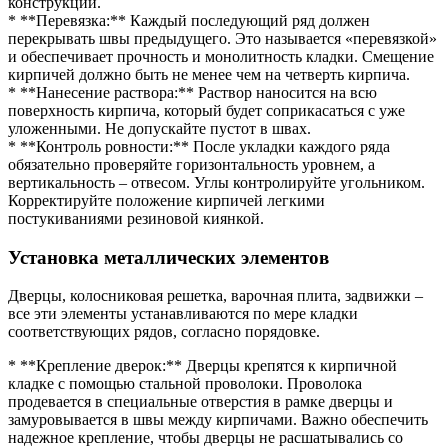
конструкции.
* **Перевязка:** Каждый последующий ряд должен
перекрывать швы предыдущего. Это называется «перевязкой»
и обеспечивает прочность и монолитность кладки. Смещение
кирпичей должно быть не менее чем на четверть кирпича.
* **Нанесение раствора:** Раствор наносится на всю
поверхность кирпича, который будет соприкасаться с уже
уложенными. Не допускайте пустот в швах.
* **Контроль ровности:** После укладки каждого ряда
обязательно проверяйте горизонтальность уровнем, а
вертикальность – отвесом. Углы контролируйте угольником.
Корректируйте положение кирпичей легкими
постукиваниями резиновой киянкой.
Установка металлических элементов
Дверцы, колосниковая решетка, варочная плита, задвижки –
все эти элементы устанавливаются по мере кладки
соответствующих рядов, согласно порядовке.
* **Крепление дверок:** Дверцы крепятся к кирпичной
кладке с помощью стальной проволоки. Проволока
продевается в специальные отверстия в рамке дверцы и
замуровывается в швы между кирпичами. Важно обеспечить
надежное крепление, чтобы дверцы не расшатывались со