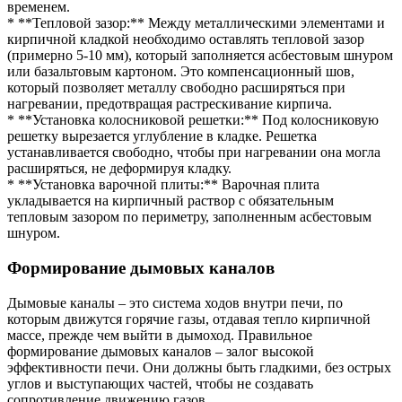
временем.
* **Тепловой зазор:** Между металлическими элементами и
кирпичной кладкой необходимо оставлять тепловой зазор
(примерно 5-10 мм), который заполняется асбестовым шнуром
или базальтовым картоном. Это компенсационный шов,
который позволяет металлу свободно расширяться при
нагревании, предотвращая растрескивание кирпича.
* **Установка колосниковой решетки:** Под колосниковую
решетку вырезается углубление в кладке. Решетка
устанавливается свободно, чтобы при нагревании она могла
расширяться, не деформируя кладку.
* **Установка варочной плиты:** Варочная плита
укладывается на кирпичный раствор с обязательным
тепловым зазором по периметру, заполненным асбестовым
шнуром.
Формирование дымовых каналов
Дымовые каналы – это система ходов внутри печи, по
которым движутся горячие газы, отдавая тепло кирпичной
массе, прежде чем выйти в дымоход. Правильное
формирование дымовых каналов – залог высокой
эффективности печи. Они должны быть гладкими, без острых
углов и выступающих частей, чтобы не создавать
сопротивление движению газов.