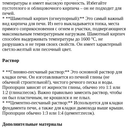
температуры и имеет высокую прочность. Избегайте
пустотелого и облицовочного кирпича – он не подходит для
печей.
* **Шамотный кирпич (огнеупорный):** Это самый важный
вид кирпича для печи. Из него выкладывается топка, места
прямого соприкосновения с огнем и участки, подвергающиеся
максимальным температурным нагрузкам. Шамотный кирпич
способен выдерживать температуры до 1600 °C, не
разрушаясь и не теряя своих свойств. Он имеет характерный
светло-желтый или песочный цвет.
Раствор
* **Глиняно-песчаный раствор:** Это основной раствор для
кладки печи. Он изготавливается из печной глины (не
обычной строительной!), чистого речного песка и воды.
Пропорции зависят от жирности глины, обычно это 1:1 или
1:2 (глина:песок). Важно правильно замесить раствор, чтобы
он был пластичным, не крошился и не плыл.
* **Цементно-песчаный раствор:** Используется для кладки
фундамента печи, а также для кладки дымохода выше крыши.
Пропорции обычно 1:3 или 1:4 (цемент:песок).
Дополнительные материалы