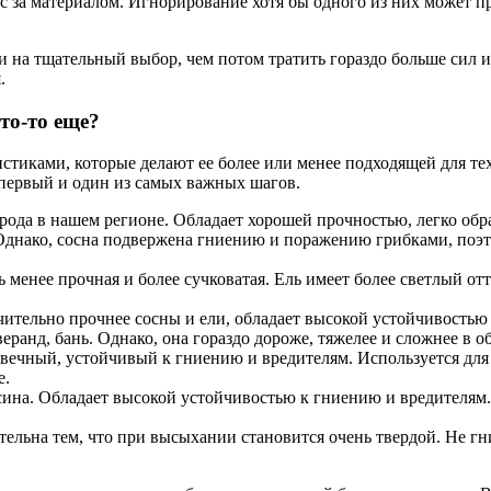
лес за материалом. Игнорирование хотя бы одного из них может 
и на тщательный выбор, чем потом тратить гораздо больше сил
.
то-то еще?
стиками, которые делают ее более или менее подходящей для те
 первый и один из самых важных шагов.
рода в нашем регионе. Обладает хорошей прочностью, легко обр
 Однако, сосна подвержена гниению и поражению грибками, поэт
ь менее прочная и более сучковатая. Ель имеет более светлый о
чительно прочнее сосны и ели, обладает высокой устойчивостью
ранд, бань. Однако, она гораздо дороже, тяжелее и сложнее в об
вечный, устойчивый к гниению и вредителям. Используется для 
е.
есина. Обладает высокой устойчивостью к гниению и вредителям. 
ельна тем, что при высыхании становится очень твердой. Не гни