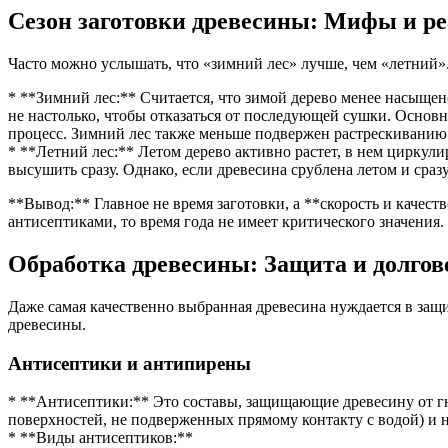
Сезон заготовки древесины: Мифы и р
Часто можно услышать, что «зимний лес» лучше, чем «летний».
* **Зимний лес:** Считается, что зимой дерево менее насыще
не настолько, чтобы отказаться от последующей сушки. Основн
процесс. Зимний лес также меньше подвержен растрескиванию
* **Летний лес:** Летом дерево активно растет, в нем циркул
высушить сразу. Однако, если древесина срублена летом и сраз
**Вывод:** Главное не время заготовки, а **скорость и качест
антисептиками, то время года не имеет критического значения
Обработка древесины: Защита и долгов
Даже самая качественно выбранная древесина нуждается в защ
древесины.
Антисептики и антипирены
* **Антисептики:** Это составы, защищающие древесину от гн
поверхностей, не подверженных прямому контакту с водой) и н
* **Виды антисептиков:**