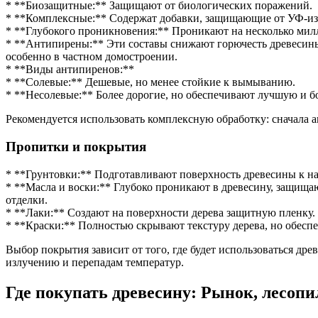
* **Биозащитные:** Защищают от биологических поражений.
* **Комплексные:** Содержат добавки, защищающие от УФ-изл
* **Глубокого проникновения:** Проникают на несколько милл
* **Антипирены:** Эти составы снижают горючесть древесины,
особенно в частном домостроении.
* **Виды антипиренов:**
* **Солевые:** Дешевые, но менее стойкие к вымыванию.
* **Несолевые:** Более дорогие, но обеспечивают лучшую и б
Рекомендуется использовать комплексную обработку: сначала а
Пропитки и покрытия
* **Грунтовки:** Подготавливают поверхность древесины к н
* **Масла и воски:** Глубоко проникают в древесину, защища
отделки.
* **Лаки:** Создают на поверхности дерева защитную пленку
* **Краски:** Полностью скрывают текстуру дерева, но обес
Выбор покрытия зависит от того, где будет использоваться др
излучению и перепадам температур.
Где покупать древесину: Рынок, лесоп