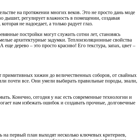
ельстве на протяжении многих веков. Это не просто дань моде
во дышит, регулирует влажность в помещении, создавая
торая не надоедает, а только радует глаз.
евянные постройки могут служить сотни лет, становясь
 смелые архитектурные задумки. Теплоизоляционные свойства
еще дерево – это просто красиво! Его текстура, запах, цвет –
 От примитивных хижин до величественных соборов, от свайных
или почти все. Они умели выбирать правильные породы, знали,
вать. Конечно, сегодня у нас есть современные технологии и
гает нам избежать ошибок и создавать прочные, долговечные
есь на первый план выходят несколько ключевых критериев,