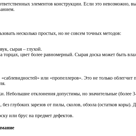
я ответственных элементов конструкции. Если это невозможно,
ванием.
льзовать несколько простых, но не совсем точных методов:
вук, сырая – глухой.
а торцах, цвет более равномерный. Сырая доска может быть вла
 «саблевидностей» или «пропеллеров». Это не только облегчит п
ля.
и. Небольшие отклонения допустимы, но значительные (более 3-
без глубоких зарезов от пилы, сколов, обзола (остатков коры). 
ску или брус на предмет дефектов.
имание