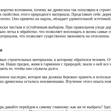
 коротко вспомним, почему же древесина так популярна в строит
свойствах этого природного материала. Представьте себе: дере
но. Оно приятно на ощупь, обладает удивительной эстетикой, ко
ически чистым и устойчивым выбором. При правильном уходе дер
но легка в обработке, что позволяет воплощать в жизнь самые
териалов, что позволяет существенно экономить на отоплении. А 
е
ервых строительных материалов, к которому обратился человек.
м. Наши предки, живя в гармонии с природой, знали о ней все 
шить ее, чтобы она служила долго.
ценное наследие, которое мы должны бережно хранить и использо
и древесины остались неизменными. Изучение этого опыта помо
ерь давайте перейдем к самому главному: как же ее выбрать? Зд