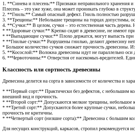
1. **Синева и плесень:** Признаки неправильного хранения и 
Плесень – это уже хуже, она может проникать глубоко в структу
2. **Гниль:** Самый опасный дефект. Гниль полностью разруша
3. **Трещины:** Небольшие трещины на торцах допустимы, осо
4. **Сучки:** В целом, сучки – это естественная часть дерева
* **Здоровые сучки:** Крепко сидят в древесине, не имеют пр
* **Выпадающие сучки:** Плохо держатся, могут выпасть при 
* **Гнилые сучки:** Разрушены гнилью, делают древесину не
* Большое количество сучков снижает прочность древесины. Из
5. **Косослой:** Волокна древесины идут не параллельно оси д
6. **Червоточины:** Отверстия от насекомых-вредителей. Еди
Классность или сортность древесины
Древесина делится на сорта в зависимости от количества и хара
* **Первый сорт:** Практически без дефектов, с небольшим ко
внешний вид и прочность.
* **Второй сорт:** Допускаются мелкие трещины, небольшое ко
* **Третий сорт:** Допускаются более крупные сучки, небольш
прочность не критичны.
* **Четвертый сорт (низшие сорта):** Древесина с большим ко
Для несущих конструкций, каркасов, стропил рекомендуется ис