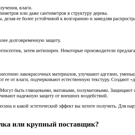
учения, влаги.
иметров или даже сантиметров в структуру дерева.
 делая ее более устойчивой к возгоранию и замедляя распрост
олее долговременную защиту.
нтисептик, затем антипирен. Некоторые производители предлага
анесению лакокрасочных материалов, улучшают адгезию, умень
ют ее от влаги, подчеркивают естественную текстуру. Создают 
. Могут быть глянцевыми, матовыми, полуматовыми. Защищают о
печивают надежную защиту от внешних воздействий.
евесина и какой эстетический эффект вы хотите получить. Для н
илка или крупный поставщик?