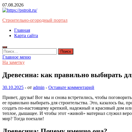
Перейти
07.08.2026
к
содержимому
Строительно-огородный портал
Главная
Карта сайта
Найти:
Главное меню
На заметку
Древесина: как правильно выбирать дл
30.10.2025
-
от
admin
-
Оставьте комментарий
Привет, друзья! Вот мы и снова встретились, чтобы поговорить
ее правильно выбирать для строительства. Это, казалось бы, п
создать по-настоящему крепкий, надежный и красивый дом или л
теплое, дышащее. И чтобы этот «живой» материал служил верой
мир? Тогда поехали!
Древесина: Почему именно она?