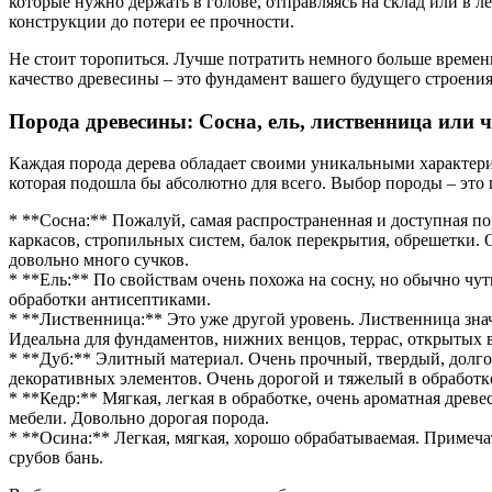
которые нужно держать в голове, отправляясь на склад или в 
конструкции до потери ее прочности.
Не стоит торопиться. Лучше потратить немного больше времен
качество древесины – это фундамент вашего будущего строения
Порода древесины: Сосна, ель, лиственница или ч
Каждая порода дерева обладает своими уникальными характери
которая подошла бы абсолютно для всего. Выбор породы – это
* **Сосна:** Пожалуй, самая распространенная и доступная по
каркасов, стропильных систем, балок перекрытия, обрешетки.
довольно много сучков.
* **Ель:** По свойствам очень похожа на сосну, но обычно чут
обработки антисептиками.
* **Лиственница:** Это уже другой уровень. Лиственница зна
Идеальна для фундаментов, нижних венцов, террас, открытых ве
* **Дуб:** Элитный материал. Очень прочный, твердый, долго
декоративных элементов. Очень дорогой и тяжелый в обработк
* **Кедр:** Мягкая, легкая в обработке, очень ароматная древ
мебели. Довольно дорогая порода.
* **Осина:** Легкая, мягкая, хорошо обрабатываемая. Примечат
срубов бань.