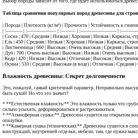
Выбор породы зависит от того, где будет использоваться древес
Таблица сравнения популярных пород древесины для строи
| Порода | Плотность (кг/м³) | Прочность | Устойчивость к гни
| :———- | :—————— | :——— | :———————- | :
| Сосна | 470 | Средняя | Низкая | Хорошая | Низкая | Каркасы, с
| Ель | 450 | Средняя | Низкая | Хорошая | Низкая | Каркасы, стро
| Лиственница | 660 | Высокая | Очень высокая | Средняя | Выс
| Дуб | 700 | Очень высокая | Высокая | Низкая | Очень высокая |
| Кедр | 420 | Низкая | Высокая | Отличная | Высокая | Внутрення
| Осина | 510 | Средняя | Высокая (в воде) | Отличная | Средняя
Влажность древесины: Секрет долговечности
Это, пожалуй, самый критичный параметр. Неправильно высуше
быть сухой! Но что это значит?
* **Естественная влажность:** Это влажность только что срубл
сильно усыхать, деформироваться и растрескиваться.
* **Атмосферная сушка:** Древесина сушится на открытом воз
опалубки.
* **Камерная сушка (техническая):** Древесина сушится в сп
конструкций, внутренней отделки, мебели, там, где нужна мак