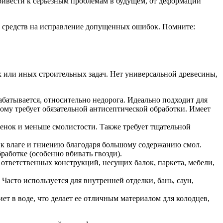
привести к серьезным проблемам в будущем, от деформации
 и средств на исправление допущенных ошибок. Помните:
х или иных строительных задач. Нет универсальной древесины,
абатывается, относительно недорога. Идеально подходит для
ому требует обязательной антисептической обработки. Имеет
ттенок и меньше смолистости. Также требует тщательной
 к влаге и гниению благодаря большому содержанию смол.
работке (особенно вбивать гвозди).
ответственных конструкций, несущих балок, паркета, мебели,
Часто используется для внутренней отделки, бань, саун,
ет в воде, что делает ее отличным материалом для колодцев,