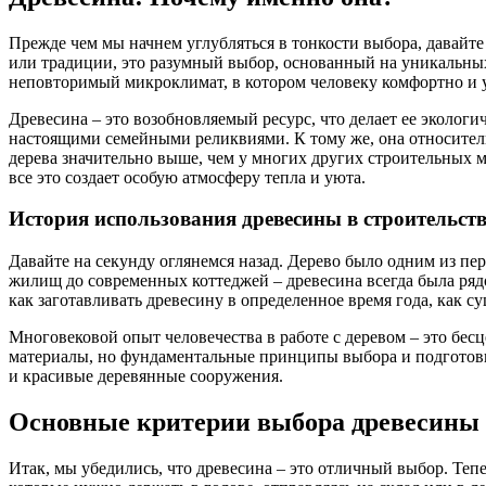
Прежде чем мы начнем углубляться в тонкости выбора, давайте
или традиции, это разумный выбор, основанный на уникальных 
неповторимый микроклимат, в котором человеку комфортно и уют
Древесина – это возобновляемый ресурс, что делает ее эколог
настоящими семейными реликвиями. К тому же, она относитель
дерева значительно выше, чем у многих других строительных ма
все это создает особую атмосферу тепла и уюта.
История использования древесины в строительств
Давайте на секунду оглянемся назад. Дерево было одним из п
жилищ до современных коттеджей – древесина всегда была рядо
как заготавливать древесину в определенное время года, как су
Многовековой опыт человечества в работе с деревом – это бес
материалы, но фундаментальные принципы выбора и подготовк
и красивые деревянные сооружения.
Основные критерии выбора древесины
Итак, мы убедились, что древесина – это отличный выбор. Теп