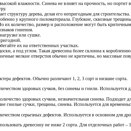
высокой влажности. Синева не влияет на прочность, но портит 
ру.
ет структуру дерева, делая его непригодным для строительства.
бенно у крупного пиломатериала. Глубокие, сквозные трещины п
. Но их количество, размер и расположение могут быть критичным
изнаков гниения.
нагрузке или сушке.
пригодной.
бегайте их на ответственных участках.
оски, а под углом. Такая древесина более склонна к короблению
ничные мелкие отверстия обычно не критичны, но массовые пов
ктера дефектов. Обычно различают 1, 2, 3 сорт и низшие сорта.
личеством здоровых сучков, без синевы и гнили. Используется 
личество здоровых сучков, незначительная синева. Подходит дл
ие гнилые сучки, трещины, синева. Используется для временных
личеством серьезных дефектов. Используется в основном для др
пользовать древесину не ниже 2 сорта. Для отделочных работ – 