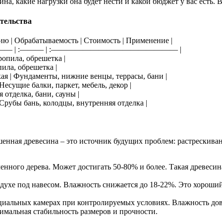
ина, какие нагрузки она будет нести и какой бюджет у вас есть. 
тельства
ению | Обрабатываемость | Стоимость | Применение |
————— | :——— | :———————————————— |
тропила, обрешетка |
пила, обрешетка |
окая | Фундаменты, нижние венцы, террасы, бани |
 Несущие балки, паркет, мебель, декор |
я отделка, бани, сауны |
 | Срубы бань, колодцы, внутренняя отделка |
нная древесина – это источник будущих проблем: растрескиван
енного дерева. Может достигать 50-80% и более. Такая древесина
духе под навесом. Влажность снижается до 18-22%. Это хороший
ециальных камерах при контролируемых условиях. Влажность до
симальная стабильность размеров и прочности.