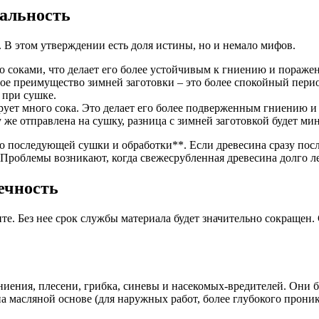
еальность
 В этом утверждении есть доля истины, но и немало мифов.
но соками, что делает его более устойчивым к гниению и пораж
ое преимущество зимней заготовки – это более спокойный перио
 при сушке.
ирует много сока. Это делает его более подверженным гниению и
у же отправлена на сушку, разница с зимней заготовкой будет м
во последующей сушки и обработки**. Если древесина сразу посл
. Проблемы возникают, когда свежесрубленная древесина долго л
ечность
ите. Без нее срок службы материала будет значительно сокращен
иения, плесени, грибка, синевы и насекомых-вредителей. Они б
а масляной основе (для наружных работ, более глубокого проник