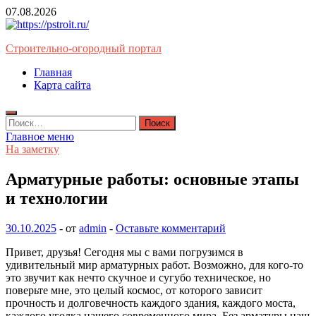
Перейти
07.08.2026
к
содержимому
Строительно-огородный портал
Главная
Карта сайта
Найти:
Главное меню
На заметку
Арматурные работы: основные этапы
и технологии
30.10.2025
-
от
admin
-
Оставьте комментарий
Привет, друзья! Сегодня мы с вами погрузимся в
удивительный мир арматурных работ. Возможно, для кого-то
это звучит как нечто скучное и сугубо техническое, но
поверьте мне, это целый космос, от которого зависит
прочность и долговечность каждого здания, каждого моста,
каждого уголка нашего современного мира. Без арматуры наш