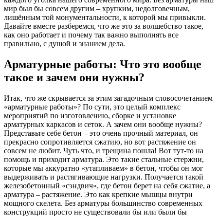
мир был бы совсем другим – хрупким, недолговечным,
лишённым той монументальности, к которой мы привыкли.
Давайте вместе разберемся, что же это за волшебство такое,
как оно работает и почему так важно выполнять все
правильно, с душой и знанием дела.
Арматурные работы: Что это вообще
такое и зачем они нужны?
Итак, что же скрывается за этим загадочным словосочетанием
«арматурные работы»? По сути, это целый комплекс
мероприятий по изготовлению, сборке и установке
арматурных каркасов и сеток. А зачем они вообще нужны?
Представьте себе бетон – это очень прочный материал, он
прекрасно сопротивляется сжатию, но вот растяжение он
совсем не любит. Чуть что, и трещина пошла! Вот тут-то на
помощь и приходит арматура. Это такие стальные стержни,
которые мы аккуратно «утапливаем» в бетон, чтобы он мог
выдерживать и растягивающие нагрузки. Получается такой
железобетонный «сэндвич», где бетон берет на себя сжатие, а
арматура – растяжение. Это как крепкие мышцы внутри
мощного скелета. Без арматуры большинство современных
конструкций просто не существовали бы или были бы