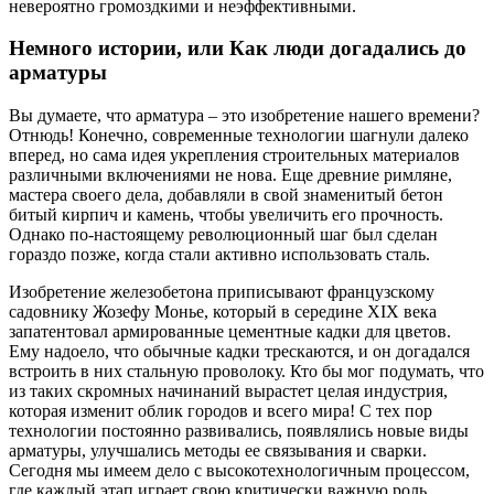
невероятно громоздкими и неэффективными.
Немного истории, или Как люди догадались до
арматуры
Вы думаете, что арматура – это изобретение нашего времени?
Отнюдь! Конечно, современные технологии шагнули далеко
вперед, но сама идея укрепления строительных материалов
различными включениями не нова. Еще древние римляне,
мастера своего дела, добавляли в свой знаменитый бетон
битый кирпич и камень, чтобы увеличить его прочность.
Однако по-настоящему революционный шаг был сделан
гораздо позже, когда стали активно использовать сталь.
Изобретение железобетона приписывают французскому
садовнику Жозефу Монье, который в середине XIX века
запатентовал армированные цементные кадки для цветов.
Ему надоело, что обычные кадки трескаются, и он догадался
встроить в них стальную проволоку. Кто бы мог подумать, что
из таких скромных начинаний вырастет целая индустрия,
которая изменит облик городов и всего мира! С тех пор
технологии постоянно развивались, появлялись новые виды
арматуры, улучшались методы ее связывания и сварки.
Сегодня мы имеем дело с высокотехнологичным процессом,
где каждый этап играет свою критически важную роль.