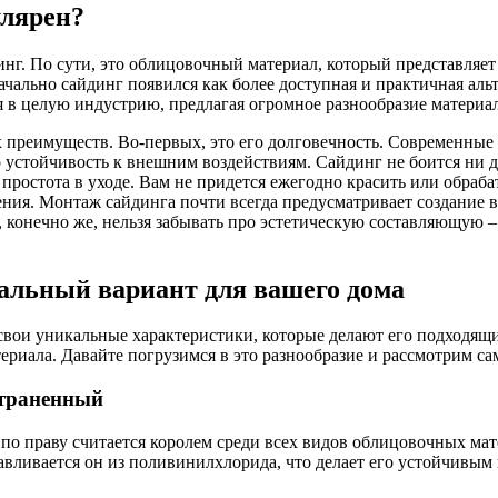
улярен?
айдинг. По сути, это облицовочный материал, который представл
чально сайдинг появился как более доступная и практичная аль
 в целую индустрию, предлагая огромное разнообразие материал
 преимуществ. Во-первых, это его долговечность. Современные
 устойчивость к внешним воздействиям. Сайдинг не боится ни до
простота в уходе. Вам не придется ежегодно красить или обраба
ения. Монтаж сайдинга почти всегда предусматривает создание в
 конечно же, нельзя забывать про эстетическую составляющую –
альный вариант для вашего дома
свои уникальные характеристики, которые делают его подходящи
ериала. Давайте погрузимся в это разнообразие и рассмотрим с
страненный
по праву считается королем среди всех видов облицовочных мат
авливается он из поливинилхлорида, что делает его устойчивым 