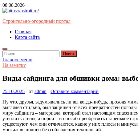
Перейти
08.08.2026
к
содержимому
Строительно-огородный портал
Главная
Карта сайта
Найти:
Главное меню
На заметку
Виды сайдинга для обшивки дома: выбо
25.10.2025
-
от
admin
-
Оставьте комментарий
Ну что, друзья, задумывались ли вы когда-нибудь, проходя ми
выглядел стильно, был защищен от всех превратностей погоды 
миру сайдинга – материала, который стал настоящим спасением
утеплить стены, а порой – и способ преобразить старенькое ст
существуют, чем они отличаются, какие у них плюсы и минусы,
монтаж выполнен без соблюдения технологий.