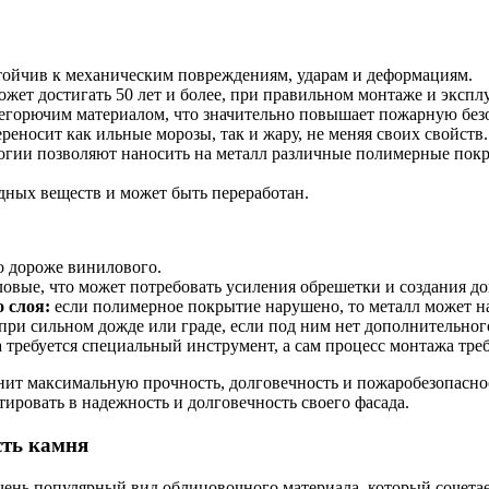
тойчив к механическим повреждениям, ударам и деформациям.
жет достигать 50 лет и более, при правильном монтаже и экспл
егорючим материалом, что значительно повышает пожарную безо
реносит как ильные морозы, так и жару, не меняя своих свойств.
гии позволяют наносить на металл различные полимерные покры
дных веществ и может быть переработан.
о дороже винилового.
ловые, что может потребовать усиления обрешетки и создания д
 слоя:
если полимерное покрытие нарушено, то металл может на
ри сильном дожде или граде, если под ним нет дополнительног
 требуется специальный инструмент, а сам процесс монтажа тре
енит максимальную прочность, долговечность и пожаробезопасно
тировать в надежность и долговечность своего фасада.
сть камня
ень популярный вид облицовочного материала, который сочетае