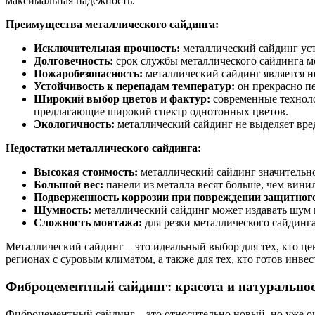
максимальная надежность.
Преимущества металлического сайдинга:
Исключительная прочность:
металлический сайдинг ус
Долговечность:
срок службы металлического сайдинга мо
Пожаробезопасность:
металлический сайдинг является н
Устойчивость к перепадам температур:
он прекрасно пе
Широкий выбор цветов и фактур:
современные техноло
предлагающие широкий спектр однотонных цветов.
Экологичность:
металлический сайдинг не выделяет вре
Недостатки металлического сайдинга:
Высокая стоимость:
металлический сайдинг значительн
Большой вес:
панели из металла весят больше, чем вини
Подверженность коррозии при повреждении защитного
Шумность:
металлический сайдинг может издавать шум п
Сложность монтажа:
для резки металлического сайдинга
Металлический сайдинг – это идеальный выбор для тех, кто ц
регионах с суровым климатом, а также для тех, кто готов инвес
Фиброцементный сайдинг: красота и натурально
Фиброцементный сайдинг – это относительно новый, но уже оч