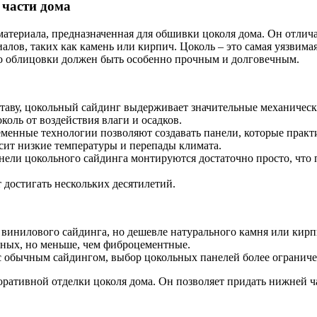
 части дома
материала, предназначенная для обшивки цоколя дома. Он отлич
лов, таких как камень или кирпич. Цоколь – это самая уязвима
го облицовки должен быть особенно прочным и долговечным.
таву, цокольный сайдинг выдерживает значительные механическ
оль от воздействия влаги и осадков.
менные технологии позволяют создавать панели, которые практ
ит низкие температуры и перепады климата.
нели цокольного сайдинга монтируются достаточно просто, что п
достигать нескольких десятилетий.
винилового сайдинга, но дешевле натурального камня или кирп
ных, но меньше, чем фиброцементные.
 обычным сайдингом, выбор цокольных панелей более ограниче
оративной отделки цоколя дома. Он позволяет придать нижней 