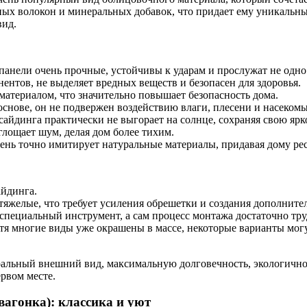
ных волокон и минеральных добавок, что придает ему уникальны
вид.
нели очень прочные, устойчивы к ударам и прослужат не одно 
ентов, не выделяет вредных веществ и безопасен для здоровья.
атериалом, что значительно повышает безопасность дома.
снове, он не подвержен воздействию влаги, плесени и насекомы
айдинга практически не выгорает на солнце, сохраняя свою ярко
лощает шум, делая дом более тихим.
нь точно имитирует натуральные материалы, придавая дому рес
айдинга.
яжелые, что требует усиления обрешетки и создания дополнител
 специальный инструмент, а сам процесс монтажа достаточно тр
тя многие виды уже окрашены в массе, некоторые варианты мог
ральный внешний вид, максимальную долговечность, экологично
ервом месте.
вагонка): классика и уют