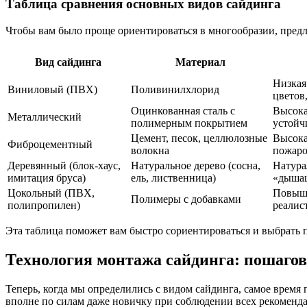
Таблица сравнения основных видов сайдинга
Чтобы вам было проще ориентироваться в многообразии, пред
Вид сайдинга
Материал
Низкая
Виниловый (ПВХ)
Поливинилхлорид
цветов,
Оцинкованная сталь с
Высока
Металлический
полимерным покрытием
устойч
Цемент, песок, целлюлозные
Высока
Фиброцементный
волокна
пожаро
Деревянный (блок-хаус,
Натуральное дерево (сосна,
Натура
имитация бруса)
ель, лиственница)
«дышащ
Цокольный (ПВХ,
Повыше
Полимеры с добавками
полипропилен)
реалис
Эта таблица поможет вам быстро сориентироваться и выбрать 
Технология монтажа сайдинга: пошагов
Теперь, когда мы определились с видом сайдинга, самое время 
вполне по силам даже новичку при соблюдении всех рекомендац