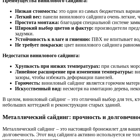
Преимущества винилового сайдинга:
Низкая стоимость:
это один из самых бюджетных вариант
Легкий вес:
панели винилового сайдинга очень легкие, ч
Простота монтажа:
благодаря специальной системе замк
Широкий выбор цветов и фактур:
производители предл
задумки.
Устойчивость к влаге и гниению:
ПВХ не впитывает вод
Не требует покраски:
цвет винилового сайдинга равномер
Недостатки винилового сайдинга:
Хрупкость при низких температурах:
при сильных мороз
Линейное расширение при изменении температуры:
ви
зазоры, чтобы избежать деформации панелей.
Горючесть:
виниловый сайдинг является горючим материа
Искусственный вид:
несмотря на имитацию дерева, неко
В целом, виниловый сайдинг – это отличный выбор для тех, к
небольших коттеджей и реконструкции старых зданий.
Металлический сайдинг: прочность и долговечно
Металлический сайдинг – это настоящий бронежилет для вашег
долговечность. Этот вид сайдинга активно используется не то