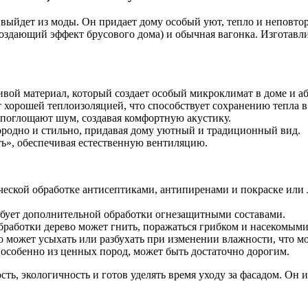
е выйдет из моды. Он придает дому особый уют, тепло и неповто
здающий эффект брусового дома) и обычная вагонка. Изготавлива
ивой материал, который создает особый микроклимат в доме и аб
 хорошей теплоизоляцией, что способствует сохранению тепла в
поглощают шум, создавая комфортную акустику.
ородно и стильно, придавая дому уютный и традиционный вид.
ь», обеспечивая естественную вентиляцию.
еской обработке антисептиками, антипиренами и покраске или л
ебует дополнительной обработки огнезащитными составами.
бработки дерево может гнить, поражаться грибком и насекомыми
о может усыхать или разбухать при изменении влажности, что м
особенно из ценных пород, может быть достаточно дорогим.
ть, экологичность и готов уделять время уходу за фасадом. Он и