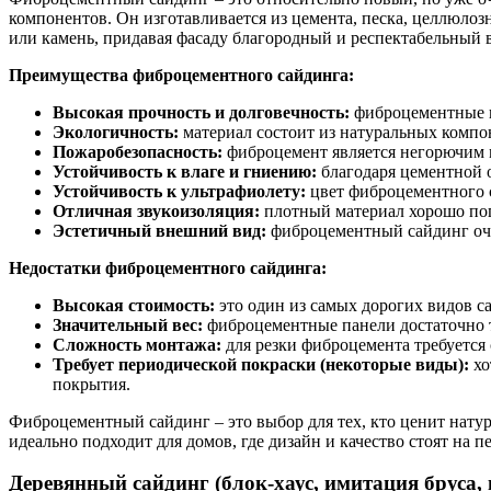
компонентов. Он изготавливается из цемента, песка, целлюлоз
или камень, придавая фасаду благородный и респектабельный 
Преимущества фиброцементного сайдинга:
Высокая прочность и долговечность:
фиброцементные па
Экологичность:
материал состоит из натуральных компон
Пожаробезопасность:
фиброцемент является негорючим м
Устойчивость к влаге и гниению:
благодаря цементной о
Устойчивость к ультрафиолету:
цвет фиброцементного с
Отличная звукоизоляция:
плотный материал хорошо пог
Эстетичный внешний вид:
фиброцементный сайдинг оче
Недостатки фиброцементного сайдинга:
Высокая стоимость:
это один из самых дорогих видов с
Значительный вес:
фиброцементные панели достаточно т
Сложность монтажа:
для резки фиброцемента требуется
Требует периодической покраски (некоторые виды):
хо
покрытия.
Фиброцементный сайдинг – это выбор для тех, кто ценит нату
идеально подходит для домов, где дизайн и качество стоят на п
Деревянный сайдинг (блок-хаус, имитация бруса, 