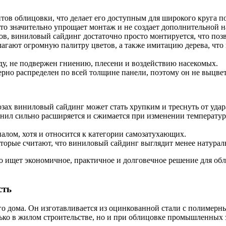
ов облицовки, что делает его доступным для широкого круга п
то значительно упрощает монтаж и не создает дополнительной н
ов, виниловый сайдинг достаточно просто монтируется, что позв
агают огромную палитру цветов, а также имитацию дерева, что 
у, не подвержен гниению, плесени и воздействию насекомых.
но распределен по всей толщине панели, поэтому он не выцвета
ах виниловый сайдинг может стать хрупким и треснуть от удар
нил сильно расширяется и сжимается при изменении температур
лом, хотя и относится к категории самозатухающих.
торые считают, что виниловый сайдинг выглядит менее натурал
то ищет экономичное, практичное и долговечное решение для об
сть
о дома. Он изготавливается из оцинкованной стали с полимерн
лько в жилом строительстве, но и при облицовке промышленных з