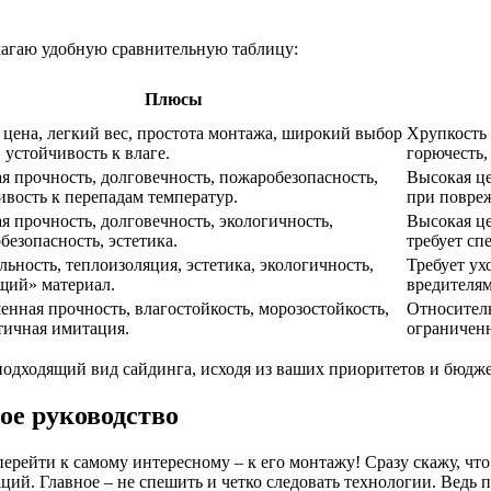
лагаю удобную сравнительную таблицу:
Плюсы
 цена, легкий вес, простота монтажа, широкий выбор
Хрупкость 
 устойчивость к влаге.
горючесть,
я прочность, долговечность, пожаробезопасность,
Высокая це
ивость к перепадам температур.
при повре
я прочность, долговечность, экологичность,
Высокая це
безопасность, эстетика.
требует сп
льность, теплоизоляция, эстетика, экологичность,
Требует ух
ий» материал.
вредителям
нная прочность, влагостойкость, морозостойкость,
Относитель
тичная имитация.
ограничен
подходящий вид сайдинга, исходя из ваших приоритетов и бюдже
ое руководство
перейти к самому интересному – к его монтажу! Сразу скажу, что
ий. Главное – не спешить и четко следовать технологии. Ведь 