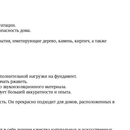
уатации.
пасность дома.
тия, имитирующие дерево, камень, кирпич, а также
ополнительной нагрузки на фундамент.
чать ржаветь.
о звукоизоляционного материала.
бует большей аккуратности и опыта.
сть. Он прекрасно подходит для домов, расположенных в
т в себе лучшие качества натуральных и искусственных