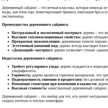
Деревянный сайдинг – это вечная классика, которая никогда н
виды, как блок-хаус (имитирующий бревно), имитация бруса (со
лиственница.
Преимущества деревянного сайдинга:
Натуральный и экологичный материал:
дерево – это ж
Высокие теплоизоляционные свойства:
дерево обладает
Прекрасная звукоизоляция:
деревянные панели хорошо 
Эстетичный внешний вид:
дерево всегда выглядит благ
«Дышащий» материал:
дерево позволяет стенам «дышат
Недостатки деревянного сайдинга:
Требует регулярного ухода:
дерево нуждается в периодич
ультрафиолета.
Горючесть:
дерево является горючим материалом, что тр
Подверженность гниению и вредителям:
без должной о
Изменение геометрии при изменении влажности:
дерев
Высокая стоимость:
качественный деревянный сайдинг, 
Деревянный сайдинг – это выбор для тех, кто ценит натуральнос
создать уютную и теплую атмосферу.