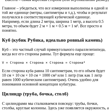
Главное – убедиться, что все измерения выполнены в одной и
той же единице (метры, сантиметры и т.д.), чтобы и результат
получился в соответствующей кубической единице.
Например, если длина 2 метра, ширина 1 метр, а высота 0.5
метра, то объем будет 2 м × 1 м × 0.5 м = 1 м³. Все просто и
понятно.
Куб (кубик Рубика, идеально ровный камень)
Куб – это частный случай прямоугольного параллелепипеда,
когда все его стороны равны. Тут формула еще проще:
V = Сторона × Сторона × Сторона = Сторона³
Если сторона куба равна 10 сантиметрам, то его объем будет
10 см × 10 см × 10 см = 1000 см³ или 1 литр (так как 1 литр
равен 1000 кубическим сантиметрам). Очень удобно для
понимания основной концепции кубатуры.
Цилиндр (труба, бочка, столб)
С цилиндрами мы сталкиваемся повсюду: трубы, бочки,
столбы, круглые колонны. Здесь уже появляется окружность, а