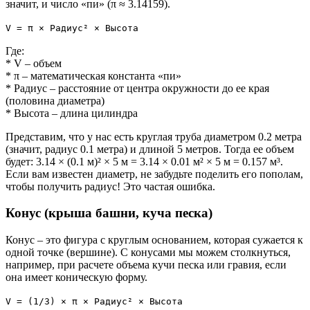
значит, и число «пи» (π ≈ 3.14159).
V = π × Радиус² × Высота
Где:
* V – объем
* π – математическая константа «пи»
* Радиус – расстояние от центра окружности до ее края
(половина диаметра)
* Высота – длина цилиндра
Представим, что у нас есть круглая труба диаметром 0.2 метра
(значит, радиус 0.1 метра) и длиной 5 метров. Тогда ее объем
будет: 3.14 × (0.1 м)² × 5 м = 3.14 × 0.01 м² × 5 м = 0.157 м³.
Если вам известен диаметр, не забудьте поделить его пополам,
чтобы получить радиус! Это частая ошибка.
Конус (крыша башни, куча песка)
Конус – это фигура с круглым основанием, которая сужается к
одной точке (вершине). С конусами мы можем столкнуться,
например, при расчете объема кучи песка или гравия, если
она имеет коническую форму.
V = (1/3) × π × Радиус² × Высота