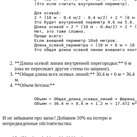
        (Это если считать внутренний периметр).

        Для осевой:

        2 * (10 м - 0.4 м/2 - 0.4 м/2) + 2 * (6 м 
        Это будет внутренний периметр 9.6 на 5.6.

        Длина осевой = 2 * (10 м - 0.4м/2) + 2 * (
        Нет, это тоже сложно.

        Проще всего:

        Если внешний периметр 10x6 метров.

        Длина_осевой_периметра = (10 м + 6 м + 10 
        Это общая длина осевой линии внешнего конт
**Длина осевой линии внутренней перегородки:** 6 м
(она не пересекает другие стены по ширине).
**Общая длина всех осевых линий:** 30.4 м + 6 м = 36.4
м.
**Объем бетона:**
        Объем = Общая_длина_осевых_линий × Ширина_
        Объем = 36.4 м × 0.4 м × 1.2 м = 17.472 м³

И не забываем про запас! Добавим 10% на потери и
непредвиденные обстоятельства: