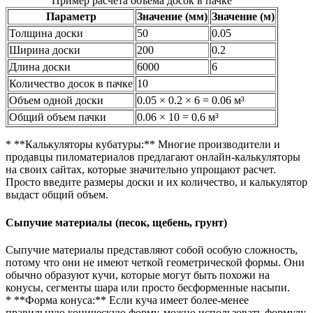
Пример расчета объема досок в пачке
Параметр
Значение (мм)
Значение (м)
Толщина доски
50
0.05
Ширина доски
200
0.2
Длина доски
6000
6
Количество досок в пачке
10
Объем одной доски
0.05 × 0.2 × 6 = 0.06 м³
Общий объем пачки
0.06 × 10 = 0.6 м³
* **Калькуляторы кубатуры:** Многие производители и
продавцы пиломатериалов предлагают онлайн-калькуляторы
на своих сайтах, которые значительно упрощают расчет.
Просто введите размеры доски и их количество, и калькулятор
выдаст общий объем.
Сыпучие материалы (песок, щебень, грунт)
Сыпучие материалы представляют собой особую сложность,
потому что они не имеют четкой геометрической формы. Они
обычно образуют кучи, которые могут быть похожи на
конусы, сегменты шара или просто бесформенные насыпи.
* **Форма конуса:** Если куча имеет более-менее
правильную коническую форму, можно использовать формулу