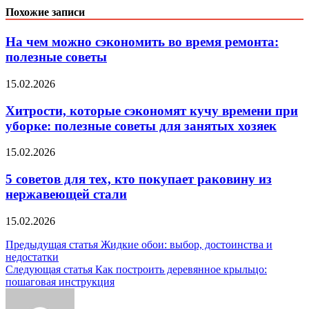
Похожие записи
На чем можно сэкономить во время ремонта:
полезные советы
15.02.2026
Хитрости, которые сэкономят кучу времени при
уборке: полезные советы для занятых хозяек
15.02.2026
5 советов для тех, кто покупает раковину из
нержавеющей стали
15.02.2026
Навигация
Предыдущая статья
Жидкие обои: выбор, достоинства и
недостатки
по
Следующая статья
Как построить деревянное крыльцо:
записям
пошаговая инструкция