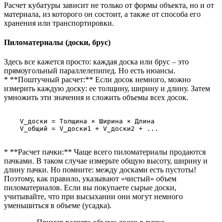
Расчет кубатуры зависит не только от формы объекта, но и от
материала, из которого он состоит, а также от способа его
хранения или транспортировки.
Пиломатериалы (доски, брус)
Здесь все кажется просто: каждая доска или брус – это
прямоугольный параллелепипед. Но есть нюансы.
* **Поштучный расчет:** Если досок немного, можно
измерить каждую доску: ее толщину, ширину и длину. Затем
умножить эти значения и сложить объемы всех досок.
    V_доски = Толщина × Ширина × Длина

    V_общий = V_доски1 + V_доски2 + ...

* **Расчет пачки:** Чаще всего пиломатериалы продаются
пачками. В таком случае измерьте общую высоту, ширину и
длину пачки. Но помните: между досками есть пустоты!
Поэтому, как правило, указывают «чистый» объем
пиломатериалов. Если вы покупаете сырые доски,
учитывайте, что при высыхании они могут немного
уменьшиться в объеме (усадка).