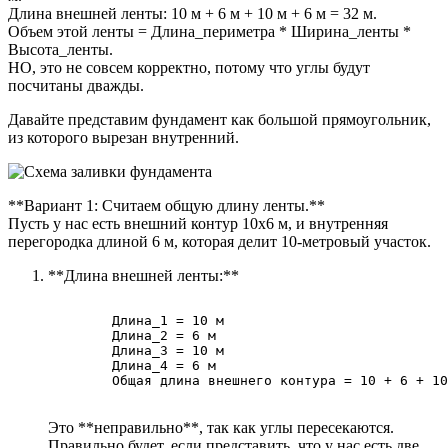
Длина внешней ленты: 10 м + 6 м + 10 м + 6 м = 32 м.
Объем этой ленты = Длина_периметра * Ширина_ленты *
Высота_ленты.
НО, это не совсем корректно, потому что углы будут
посчитаны дважды.
Давайте представим фундамент как большой прямоугольник,
из которого вырезан внутренний.
**Вариант 1: Считаем общую длину ленты.**
Пусть у нас есть внешний контур 10х6 м, и внутренняя
перегородка длиной 6 м, которая делит 10-метровый участок.
**Длина внешней ленты:**
        Длина_1 = 10 м

        Длина_2 = 6 м

        Длина_3 = 10 м

        Длина_4 = 6 м

        Общая длина внешнего контура = 10 + 6 + 10
Это **неправильно**, так как углы пересекаются.
Правильно будет, если представить, что у нас есть две