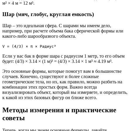
м² × 4 м = 12 м³.
Шар (мяч, глобус, круглая емкость)
Шар – это идеальная сфера. С шарами мы имеем дело,
например, при расчете объема бака сферической формы или
какого-либо шарообразного объекта.
V = (4/3) × π × Радиус³
Если у вас бак в форме шара с радиусом 1 метр, то его объем
будет: (4/3) × 3.14 × (1 м)³ = (4/3) × 3.14 × 1 м³ ≈ 4.19 м³.
Это основные формы, которые помогут вам в большинстве
случаев. Конечно, существуют и более сложные
геометрические тела, но их, как правило, можно разбить на
комбинации этих простых форм. Важно всегда
визуализировать объект, который вы измеряете, и определить,
к какой из этих базовых фигур он ближе всего.
Методы измерения и практические
советы
Теперь, когда мы знаем основные формулы, давайте