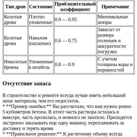
Приблизительный
Тип дров
Состояние
Примечание
коэффициент
Колотые
Плотно
Минимальные
0.9 — 0.95
дрова
уложенные
зазоры
Зависит от
размера
Колотые
Навалом
0.6 — 0.75
поленьев и
дрова
(насыпью)
аккуратности
погрузки
С учетом
Неколотые
Уложенные
0.8 — 0.9
толщины коры и
бревна
в штабель
неровностей
Отсутствие запаса
В строительстве и ремонте всегда лучше иметь небольшой
запас материала, чем его недостаток.
* **Пример ошибки:** Вы рассчитали, что вам нужно ровно
5 кубометров бетона. В итоге часть раствора осталась в
миксере, часть пролилась, и немного не хватило. Приходится
экстренно заказывать еще одну машину, переплачивать за
доставку и терять время.
* **Правильное решение:** К расчетному объему всегда