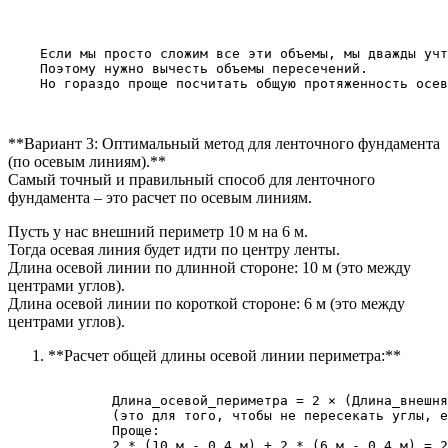
    Если мы просто сложим все эти объемы, мы дважды учт
    Поэтому нужно вычесть объемы пересечений.

**Вариант 3: Оптимальный метод для ленточного фундамента
(по осевым линиям).**
Самый точный и правильный способ для ленточного
фундамента – это расчет по осевым линиям.
Пусть у нас внешний периметр 10 м на 6 м.
Тогда осевая линия будет идти по центру ленты.
Длина осевой линии по длинной стороне: 10 м (это между
центрами углов).
Длина осевой линии по короткой стороне: 6 м (это между
центрами углов).
**Расчет общей длины осевой линии периметра:**
        Длина_осевой_периметра = 2 × (Длина_внешня
        (это для того, чтобы не пересекать углы, е
        Проще:

        2 * (10 м - 0.4 м) + 2 * (6 м - 0.4 м) = 2