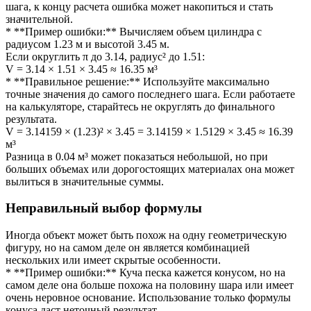
шага, к концу расчета ошибка может накопиться и стать
значительной.
* **Пример ошибки:** Вычисляем объем цилиндра с
радиусом 1.23 м и высотой 3.45 м.
Если округлить π до 3.14, радиус² до 1.51:
V = 3.14 × 1.51 × 3.45 ≈ 16.35 м³
* **Правильное решение:** Используйте максимально
точные значения до самого последнего шага. Если работаете
на калькуляторе, старайтесь не округлять до финального
результата.
V = 3.14159 × (1.23)² × 3.45 = 3.14159 × 1.5129 × 3.45 ≈ 16.39
м³
Разница в 0.04 м³ может показаться небольшой, но при
больших объемах или дорогостоящих материалах она может
вылиться в значительные суммы.
Неправильный выбор формулы
Иногда объект может быть похож на одну геометрическую
фигуру, но на самом деле он является комбинацией
нескольких или имеет скрытые особенности.
* **Пример ошибки:** Куча песка кажется конусом, но на
самом деле она больше похожа на половину шара или имеет
очень неровное основание. Использование только формулы
конуса даст неточный результат.