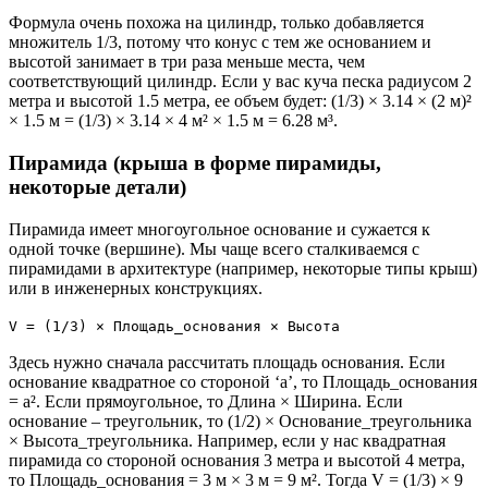
Формула очень похожа на цилиндр, только добавляется
множитель 1/3, потому что конус с тем же основанием и
высотой занимает в три раза меньше места, чем
соответствующий цилиндр. Если у вас куча песка радиусом 2
метра и высотой 1.5 метра, ее объем будет: (1/3) × 3.14 × (2 м)²
× 1.5 м = (1/3) × 3.14 × 4 м² × 1.5 м = 6.28 м³.
Пирамида (крыша в форме пирамиды,
некоторые детали)
Пирамида имеет многоугольное основание и сужается к
одной точке (вершине). Мы чаще всего сталкиваемся с
пирамидами в архитектуре (например, некоторые типы крыш)
или в инженерных конструкциях.
V = (1/3) × Площадь_основания × Высота
Здесь нужно сначала рассчитать площадь основания. Если
основание квадратное со стороной ‘a’, то Площадь_основания
= a². Если прямоугольное, то Длина × Ширина. Если
основание – треугольник, то (1/2) × Основание_треугольника
× Высота_треугольника. Например, если у нас квадратная
пирамида со стороной основания 3 метра и высотой 4 метра,
то Площадь_основания = 3 м × 3 м = 9 м². Тогда V = (1/3) × 9