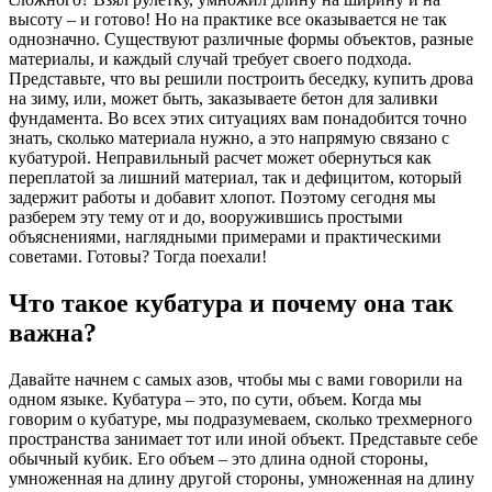
высоту – и готово! Но на практике все оказывается не так
однозначно. Существуют различные формы объектов, разные
материалы, и каждый случай требует своего подхода.
Представьте, что вы решили построить беседку, купить дрова
на зиму, или, может быть, заказываете бетон для заливки
фундамента. Во всех этих ситуациях вам понадобится точно
знать, сколько материала нужно, а это напрямую связано с
кубатурой. Неправильный расчет может обернуться как
переплатой за лишний материал, так и дефицитом, который
задержит работы и добавит хлопот. Поэтому сегодня мы
разберем эту тему от и до, вооружившись простыми
объяснениями, наглядными примерами и практическими
советами. Готовы? Тогда поехали!
Что такое кубатура и почему она так
важна?
Давайте начнем с самых азов, чтобы мы с вами говорили на
одном языке. Кубатура – это, по сути, объем. Когда мы
говорим о кубатуре, мы подразумеваем, сколько трехмерного
пространства занимает тот или иной объект. Представьте себе
обычный кубик. Его объем – это длина одной стороны,
умноженная на длину другой стороны, умноженная на длину