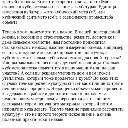
третьей стороны. Если эти стороны равны, то это будет
сторона в кубе, отсюда и название – «кубатура». Единица
измерения кубатуры – это кубический метр (м³) или
кубический сантиметр (см³), в зависимости от масштаба
объекта.
Теперь о том, почему это так важно. В нашей повседневной
жизни, и особенно в строительстве, ремонте, логистике и
даже сельском хозяйстве, нам постоянно приходится
сталкиваться с необходимостью измерения объема. Например,
если вы покупаете доски, их продают не поштучно, а
кубометрами. Сколько кубов вам нужно для новой террасы?
Или вы заказываете песок для детской песочницы. Сколько
кубометров песка поместится в вашу машину или на ваш
участок? А если вы решили утеплить дом и вам нужен
утеплитель, который тоже продается в кубах? Во всех этих
случаях точный расчет кубатуры спасет вас от лишних трат и
неприятных сюрпризов. Недооценка объема может привести
к задержкам в работе и дополнительным поездкам за
недостающим материалом, а переоценка – к излишним
расходам и горам ненужного материала, который потом
непонятно куда девать. Так что умение правильно рассчитать
кубатуру – это не просто теоретическое знание, а очень
полезный практический навык.