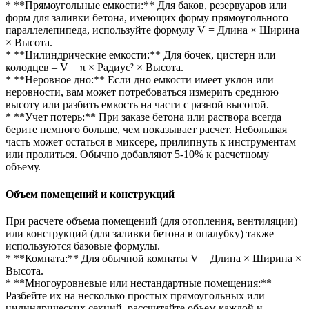
* **Прямоугольные емкости:** Для баков, резервуаров или
форм для заливки бетона, имеющих форму прямоугольного
параллелепипеда, используйте формулу V = Длина × Ширина
× Высота.
* **Цилиндрические емкости:** Для бочек, цистерн или
колодцев – V = π × Радиус² × Высота.
* **Неровное дно:** Если дно емкости имеет уклон или
неровности, вам может потребоваться измерить среднюю
высоту или разбить емкость на части с разной высотой.
* **Учет потерь:** При заказе бетона или раствора всегда
берите немного больше, чем показывает расчет. Небольшая
часть может остаться в миксере, прилипнуть к инструментам
или пролиться. Обычно добавляют 5-10% к расчетному
объему.
Объем помещений и конструкций
При расчете объема помещений (для отопления, вентиляции)
или конструкций (для заливки бетона в опалубку) также
используются базовые формулы.
* **Комната:** Для обычной комнаты V = Длина × Ширина ×
Высота.
* **Многоуровневые или нестандартные помещения:**
Разбейте их на несколько простых прямоугольных или
цилиндрических секций, рассчитайте объем каждой и