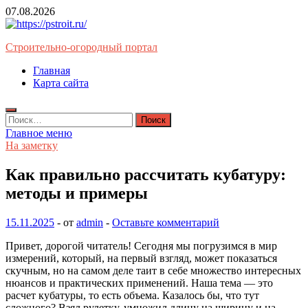
Перейти
07.08.2026
к
содержимому
Строительно-огородный портал
Главная
Карта сайта
Найти:
Главное меню
На заметку
Как правильно рассчитать кубатуру:
методы и примеры
15.11.2025
-
от
admin
-
Оставьте комментарий
Привет, дорогой читатель! Сегодня мы погрузимся в мир
измерений, который, на первый взгляд, может показаться
скучным, но на самом деле таит в себе множество интересных
нюансов и практических применений. Наша тема — это
расчет кубатуры, то есть объема. Казалось бы, что тут
сложного? Взял рулетку, умножил длину на ширину и на