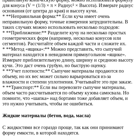
для конуса (V = (1/3) × π × Радиус² × Высота). Измерьте радиус
основания (от центра до края) и высоту кучи.
* **Неправильная форма:** Если куча имеет очень
неправильную форму, точные измерения затруднительны. В
таких случаях можно использовать несколько подходов:
* **Приближение:** Разделите кучу на несколько простых
геометрических форм (например, несколько конусов или
сегментов). Рассчитайте объем каждой части и сложите их.
* **Метод «ящика»:** Можно представить, что сыпучий
материал находится в невидимом прямоугольном «ящике».
Измерьте приблизительную длину, ширину и среднюю высоту
кучи. Это даст очень грубую, но быструю оценку.
* **Учет плотности:** Сыпучие материалы продаются по
объему, но их вес может сильно варьироваться из-за
влажности и степени уплотнения. Учитывайте это при заказе.
* **Транспорт:** Если вы перевозите сыпучие материалы,
объем часто рассчитывается по объему кузова самосвала. Но
помните, что «шапка» над бортами тоже добавляет объем, и
это нужно учитывать, чтобы не ошибиться.
Жидкие материалы (бетон, вода, масла)
С жидкостями все гораздо проще, так как они принимают
форму емкости, в которой находятся.