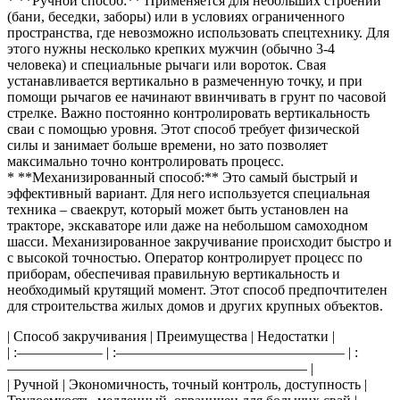
* **Ручной способ:** Применяется для небольших строений
(бани, беседки, заборы) или в условиях ограниченного
пространства, где невозможно использовать спецтехнику. Для
этого нужны несколько крепких мужчин (обычно 3-4
человека) и специальные рычаги или вороток. Свая
устанавливается вертикально в размеченную точку, и при
помощи рычагов ее начинают ввинчивать в грунт по часовой
стрелке. Важно постоянно контролировать вертикальность
сваи с помощью уровня. Этот способ требует физической
силы и занимает больше времени, но зато позволяет
максимально точно контролировать процесс.
* **Механизированный способ:** Это самый быстрый и
эффективный вариант. Для него используется специальная
техника – сваекрут, который может быть установлен на
тракторе, экскаваторе или даже на небольшом самоходном
шасси. Механизированное закручивание происходит быстро и
с высокой точностью. Оператор контролирует процесс по
приборам, обеспечивая правильную вертикальность и
необходимый крутящий момент. Этот способ предпочтителен
для строительства жилых домов и других крупных объектов.
| Способ закручивания | Преимущества | Недостатки |
| :—————— | :———————————————— | :
————————————————————— |
| Ручной | Экономичность, точный контроль, доступность |