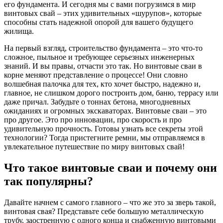
его фундамента. И сегодня мы с вами погрузимся в мир
винтовых свай – этих удивительных «шурупов», которые
способны стать надежной опорой для вашего будущего
жилища.
На первый взгляд, строительство фундамента – это что-то
сложное, пыльное и требующее серьезных инженерных
знаний. И вы правы, отчасти это так. Но винтовые сваи в
корне меняют представление о процессе! Они словно
волшебная палочка для тех, кто хочет быстро, надежно и,
главное, не слишком дорого построить дом, баню, террасу или
даже причал. Забудьте о тоннах бетона, многодневных
ожиданиях и огромных экскаваторах. Винтовые сваи – это
про другое. Это про инновации, про скорость и про
удивительную прочность. Готовы узнать все секреты этой
технологии? Тогда пристегните ремни, мы отправляемся в
увлекательное путешествие по миру винтовых свай!
Что такое винтовые сваи и почему они
так популярны?
Давайте начнем с самого главного – что же это за зверь такой,
винтовая свая? Представьте себе большую металлическую
трубу, заостренную с одного конца и снабженную винтовыми