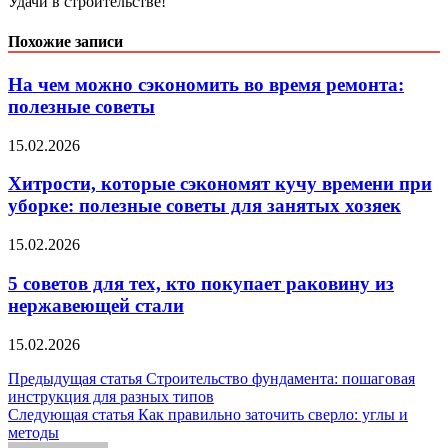
Удачи в строительстве!
Похожие записи
На чем можно сэкономить во время ремонта:
полезные советы
15.02.2026
Хитрости, которые сэкономят кучу времени при
уборке: полезные советы для занятых хозяек
15.02.2026
5 советов для тех, кто покупает раковину из
нержавеющей стали
15.02.2026
Навигация
Предыдущая статья
Строительство фундамента: пошаговая
инструкция для разных типов
по
Следующая статья
Как правильно заточить сверло: углы и
записям
методы