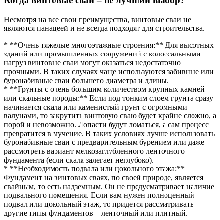
Когда винтовые сваи – не лучший выбор?
Несмотря на все свои преимущества, винтовые сваи не
являются панацеей и не всегда подходят для строительства.
* **Очень тяжелые многоэтажные строения:** Для высотных
зданий или промышленных сооружений с колоссальными
нагруз винтовые сваи могут оказаться недостаточно
прочными. В таких случаях чаще используются забивные или
буронабивные сваи большего диаметра и длины.
* **Грунты с очень большим количеством крупных камней
или скальные породы:** Если под тонким слоем грунта сразу
начинается скала или каменистый грунт с огромными
валунами, то закрутить винтовую сваю будет крайне сложно, а
порой и невозможно. Лопасти будут ломаться, а сам процесс
превратится в мучение. В таких условиях лучше использовать
буронабивные сваи с предварительным бурением или даже
рассмотреть вариант мелкозаглубленного ленточного
фундамента (если скала залегает неглубоко).
* **Необходимость подвала или цокольного этажа:**
Фундамент на винтовых сваях, по своей природе, является
свайным, то есть надземным. Он не предусматривает наличие
подвального помещения. Если вам нужен полноценный
подвал или цокольный этаж, то придется рассматривать
другие типы фундаментов – ленточный или плитный.