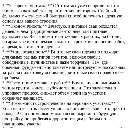
* **Скорость монтажа:** Об этом мы уже говорили, но это
настолько важный фактор, что стоит повторить. Свайный
фундамент – это самый быстрый способ получить надежную
основу для вашего строения.
* **Экономичность:** Зачастую, винтовые сваи обходятся
дешевле, чем традиционные ленточные или плитные
фундаменты. Вы экономите на земляных работах, на бетоне,
на арматуре и, что немаловажно, на сроках выполнения работ,
а время, как известно, деньги.
* **Универсальность:** Винтовые сваи идеально подходят
для самых разных типов грунтов, включая слабые,
обводненные, пучинистые и даже торфяные. Там, где
обычный фундамент «поплывет» или потребует колоссальных
затрат на подготовку основания, винтовые сваи справятся без
проблем.
* **Отсутствие земляных работ:** Вам не нужно вынимать
тонны грунта, копать глубокие траншеи. Это значительно
упрощает процесс, снижает объем грязи на участке и
сохраняет ландшафт.
* **Возможность строительства на неровных участках:**
Если ваш участок имеет уклон, то винтовые сваи – это просто
находка! С их помощью можно легко выровнять будущую
постройку, не прибегая к дорогостоящим работам по
планировке участка.