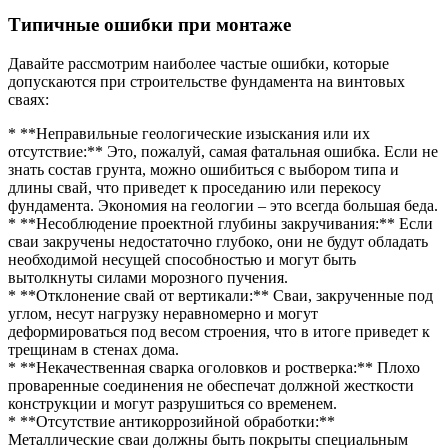
Типичные ошибки при монтаже
Давайте рассмотрим наиболее частые ошибки, которые
допускаются при строительстве фундамента на винтовых
сваях:
* **Неправильные геологические изыскания или их
отсутствие:** Это, пожалуй, самая фатальная ошибка. Если не
знать состав грунта, можно ошибиться с выбором типа и
длины свай, что приведет к проседанию или перекосу
фундамента. Экономия на геологии – это всегда большая беда.
* **Несоблюдение проектной глубины закручивания:** Если
сваи закручены недостаточно глубоко, они не будут обладать
необходимой несущей способностью и могут быть
вытолкнуты силами морозного пучения.
* **Отклонение свай от вертикали:** Сваи, закрученные под
углом, несут нагрузку неравномерно и могут
деформироваться под весом строения, что в итоге приведет к
трещинам в стенах дома.
* **Некачественная сварка оголовков и ростверка:** Плохо
проваренные соединения не обеспечат должной жесткости
конструкции и могут разрушиться со временем.
* **Отсутствие антикоррозийной обработки:**
Металлические сваи должны быть покрыты специальным