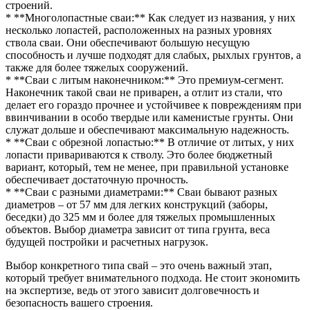
строений.
* **Многолопастные сваи:** Как следует из названия, у них
несколько лопастей, расположенных на разных уровнях
ствола сваи. Они обеспечивают большую несущую
способность и лучше подходят для слабых, рыхлых грунтов, а
также для более тяжелых сооружений.
* **Сваи с литым наконечником:** Это премиум-сегмент.
Наконечник такой сваи не приварен, а отлит из стали, что
делает его гораздо прочнее и устойчивее к повреждениям при
ввинчивании в особо твердые или каменистые грунты. Они
служат дольше и обеспечивают максимальную надежность.
* **Сваи с обрезной лопастью:** В отличие от литых, у них
лопасти привариваются к стволу. Это более бюджетный
вариант, который, тем не менее, при правильной установке
обеспечивает достаточную прочность.
* **Сваи с разными диаметрами:** Сваи бывают разных
диаметров – от 57 мм для легких конструкций (заборы,
беседки) до 325 мм и более для тяжелых промышленных
объектов. Выбор диаметра зависит от типа грунта, веса
будущей постройки и расчетных нагрузок.
Выбор конкретного типа свай – это очень важный этап,
который требует внимательного подхода. Не стоит экономить
на экспертизе, ведь от этого зависит долговечность и
безопасность вашего строения.