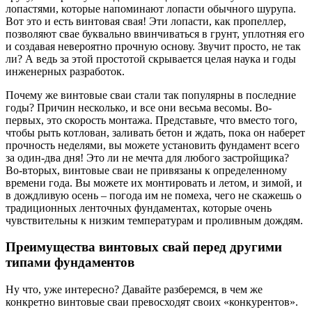
лопастями, которые напоминают лопасти обычного шурупа.
Вот это и есть винтовая свая! Эти лопасти, как пропеллер,
позволяют свае буквально ввинчиваться в грунт, уплотняя его
и создавая невероятно прочную основу. Звучит просто, не так
ли? А ведь за этой простотой скрывается целая наука и годы
инженерных разработок.
Почему же винтовые сваи стали так популярны в последние
годы? Причин несколько, и все они весьма весомы. Во-
первых, это скорость монтажа. Представьте, что вместо того,
чтобы рыть котлован, заливать бетон и ждать, пока он наберет
прочность неделями, вы можете установить фундамент всего
за один-два дня! Это ли не мечта для любого застройщика?
Во-вторых, винтовые сваи не привязаны к определенному
времени года. Вы можете их монтировать и летом, и зимой, и
в дождливую осень – погода им не помеха, чего не скажешь о
традиционных ленточных фундаментах, которые очень
чувствительны к низким температурам и проливным дождям.
Преимущества винтовых свай перед другими
типами фундаментов
Ну что, уже интересно? Давайте разберемся, в чем же
конкретно винтовые сваи превосходят своих «конкурентов».