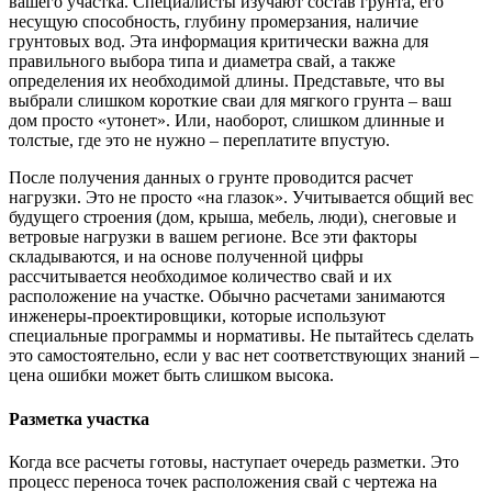
вашего участка. Специалисты изучают состав грунта, его
несущую способность, глубину промерзания, наличие
грунтовых вод. Эта информация критически важна для
правильного выбора типа и диаметра свай, а также
определения их необходимой длины. Представьте, что вы
выбрали слишком короткие сваи для мягкого грунта – ваш
дом просто «утонет». Или, наоборот, слишком длинные и
толстые, где это не нужно – переплатите впустую.
После получения данных о грунте проводится расчет
нагрузки. Это не просто «на глазок». Учитывается общий вес
будущего строения (дом, крыша, мебель, люди), снеговые и
ветровые нагрузки в вашем регионе. Все эти факторы
складываются, и на основе полученной цифры
рассчитывается необходимое количество свай и их
расположение на участке. Обычно расчетами занимаются
инженеры-проектировщики, которые используют
специальные программы и нормативы. Не пытайтесь сделать
это самостоятельно, если у вас нет соответствующих знаний –
цена ошибки может быть слишком высока.
Разметка участка
Когда все расчеты готовы, наступает очередь разметки. Это
процесс переноса точек расположения свай с чертежа на