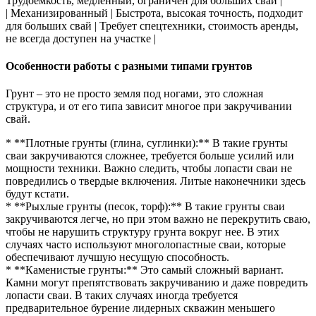
Трудоемкость, медленный, ограничен для больших свай |
| Механизированный | Быстрота, высокая точность, подходит
для больших свай | Требует спецтехники, стоимость аренды,
не всегда доступен на участке |
Особенности работы с разными типами грунтов
Грунт – это не просто земля под ногами, это сложная
структура, и от его типа зависит многое при закручивании
свай.
* **Плотные грунты (глина, суглинки):** В такие грунты
сваи закручиваются сложнее, требуется больше усилий или
мощности техники. Важно следить, чтобы лопасти сваи не
повредились о твердые включения. Литые наконечники здесь
будут кстати.
* **Рыхлые грунты (песок, торф):** В такие грунты сваи
закручиваются легче, но при этом важно не перекрутить сваю,
чтобы не нарушить структуру грунта вокруг нее. В этих
случаях часто используют многолопастные сваи, которые
обеспечивают лучшую несущую способность.
* **Каменистые грунты:** Это самый сложный вариант.
Камни могут препятствовать закручиванию и даже повредить
лопасти сваи. В таких случаях иногда требуется
предварительное бурение лидерных скважин меньшего