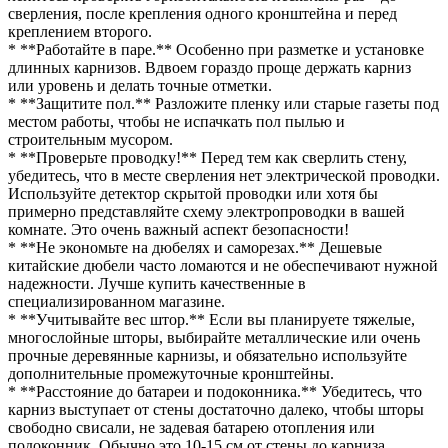
сверления, после крепления одного кронштейна и перед
креплением второго.
* **Работайте в паре.** Особенно при разметке и установке
длинных карнизов. Вдвоем гораздо проще держать карниз
или уровень и делать точные отметки.
* **Защитите пол.** Разложите пленку или старые газеты под
местом работы, чтобы не испачкать пол пылью и
строительным мусором.
* **Проверьте проводку!** Перед тем как сверлить стену,
убедитесь, что в месте сверления нет электрической проводки.
Используйте детектор скрытой проводки или хотя бы
примерно представляйте схему электропроводки в вашей
комнате. Это очень важный аспект безопасности!
* **Не экономьте на дюбелях и саморезах.** Дешевые
китайские дюбели часто ломаются и не обеспечивают нужной
надежности. Лучше купить качественные в
специализированном магазине.
* **Учитывайте вес штор.** Если вы планируете тяжелые,
многослойные шторы, выбирайте металлические или очень
прочные деревянные карнизы, и обязательно используйте
дополнительные промежуточные кронштейны.
* **Расстояние до батареи и подоконника.** Убедитесь, что
карниз выступает от стены достаточно далеко, чтобы шторы
свободно свисали, не задевая батарею отопления или
подоконник. Обычно это 10-15 см от стены до карниза.