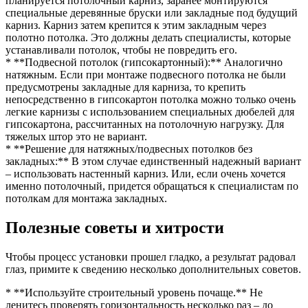
планируется потолочный карниз, заранее монтируются
специальные деревянные бруски или закладные под будущий
карниз. Карниз затем крепится к этим закладным через
полотно потолка. Это должны делать специалисты, которые
устанавливали потолок, чтобы не повредить его.
* **Подвесной потолок (гипсокартонный):** Аналогично
натяжным. Если при монтаже подвесного потолка не были
предусмотрены закладные для карниза, то крепить
непосредственно в гипсокартон потолка можно только очень
легкие карнизы с использованием специальных дюбелей для
гипсокартона, рассчитанных на потолочную нагрузку. Для
тяжелых штор это не вариант.
* **Решение для натяжных/подвесных потолков без
закладных:** В этом случае единственный надежный вариант
– использовать настенный карниз. Или, если очень хочется
именно потолочный, придется обращаться к специалистам по
потолкам для монтажа закладных.
Полезные советы и хитрости
Чтобы процесс установки прошел гладко, а результат радовал
глаз, примите к сведению несколько дополнительных советов.
* **Используйте строительный уровень почаще.** Не
ленитесь проверять горизонтальность несколько раз – до