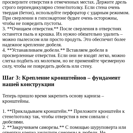
просверлите отверстия в отмеченных местах. Держите дрель
строго перпендикулярно стене/потолку. Если стена очень
твердая (бетон), используйте перфоратор с ударным режимом.
При сверлении в гипсокартоне будьте очень осторожны,
чтобы не повредить пустоты.
3. **Очищаем отверстия.** После сверления в отверстиях
останется пыль и крошка. Их нужно обязательно удалить –
можно пылесосом или просто продуть. Это обеспечит более
надежное крепление дюбеля.
4. **Устанавливаем дюбели.** Вставляем дюбели в
просверленные отверстия. Если они не входят легко, можно
слегка подбить их молотком, но не применяйте чрезмерную
силу, чтобы не повредить дюбель или стену.
Шаг 3: Крепление кронштейнов – фундамент
нашей конструкции
Теперь пришло время закрепить основу карниза –
кронштейны.
1. **Прикладываем кронштейн.** Приложите кронштейн к
стене/потолку так, чтобы отверстия в нем совпали с
дюбелями.
2. **Закручиваем саморезы.** С помощью шуруповерта или
отвертки крепко закрутите саморезы в дюбели. Не