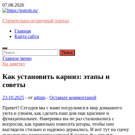
Перейти
07.08.2026
к
содержимому
Строительно-огородный портал
Главная
Карта сайта
Найти:
Главное меню
На заметку
Как установить карниз: этапы и
советы
23.10.2025
-
от
admin
-
Оставьте комментарий
Привет! Сегодня мы с вами погрузимся в мир домашнего
уюта и узнаем, как сделать наш дом еще красивее и
функциональнее. Наверняка вы не раз сталкивались с
вопросом, как правильно повесить шторы, чтобы они
выглядели стильно и надежно держались. И вот тут на сцену
выходит его величество карниз! Казалось бы, что тут