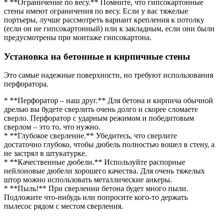
* **Ограничение по весу.** Помните, что гипсокартонные
стены имеют ограничения по весу. Если у вас тяжелые
портьеры, лучше рассмотреть вариант крепления к потолку
(если он не гипсокартонный) или к закладным, если они были
предусмотрены при монтаже гипсокартона.
Установка на бетонные и кирпичные стены
Это самые надежные поверхности, но требуют использования
перфоратора.
* **Перфоратор – наш друг.** Для бетона и кирпича обычной
дрелью вы будете сверлить очень долго и скорее сломаете
сверло. Перфоратор с ударным режимом и победитовым
сверлом – это то, что нужно.
* **Глубокое сверление.** Убедитесь, что сверлите
достаточно глубоко, чтобы дюбель полностью вошел в стену, а
не застрял в штукатурке.
* **Качественные дюбели.** Используйте распорные
нейлоновые дюбели хорошего качества. Для очень тяжелых
штор можно использовать металлические анкеры.
* **Пыль!** При сверлении бетона будет много пыли.
Подложите что-нибудь или попросите кого-то держать
пылесос рядом с местом сверления.