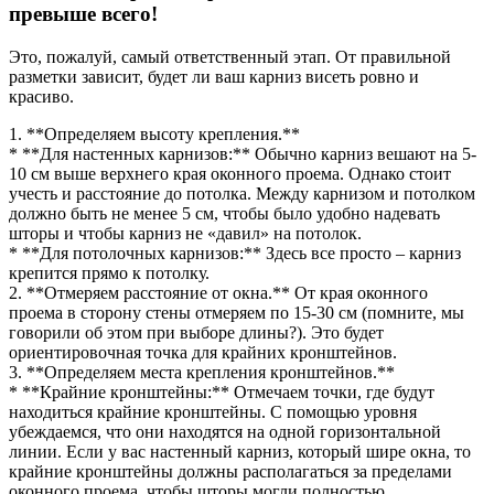
превыше всего!
Это, пожалуй, самый ответственный этап. От правильной
разметки зависит, будет ли ваш карниз висеть ровно и
красиво.
1. **Определяем высоту крепления.**
* **Для настенных карнизов:** Обычно карниз вешают на 5-
10 см выше верхнего края оконного проема. Однако стоит
учесть и расстояние до потолка. Между карнизом и потолком
должно быть не менее 5 см, чтобы было удобно надевать
шторы и чтобы карниз не «давил» на потолок.
* **Для потолочных карнизов:** Здесь все просто – карниз
крепится прямо к потолку.
2. **Отмеряем расстояние от окна.** От края оконного
проема в сторону стены отмеряем по 15-30 см (помните, мы
говорили об этом при выборе длины?). Это будет
ориентировочная точка для крайних кронштейнов.
3. **Определяем места крепления кронштейнов.**
* **Крайние кронштейны:** Отмечаем точки, где будут
находиться крайние кронштейны. С помощью уровня
убеждаемся, что они находятся на одной горизонтальной
линии. Если у вас настенный карниз, который шире окна, то
крайние кронштейны должны располагаться за пределами
оконного проема, чтобы шторы могли полностью