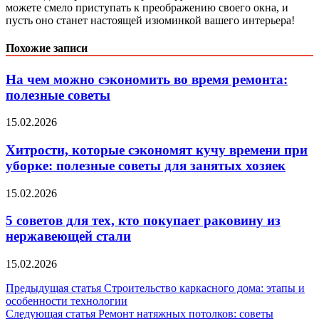
можете смело приступать к преображению своего окна, и
пусть оно станет настоящей изюминкой вашего интерьера!
Похожие записи
На чем можно сэкономить во время ремонта:
полезные советы
15.02.2026
Хитрости, которые сэкономят кучу времени при
уборке: полезные советы для занятых хозяек
15.02.2026
5 советов для тех, кто покупает раковину из
нержавеющей стали
15.02.2026
Навигация
Предыдущая статья
Строительство каркасного дома: этапы и
особенности технологии
по
Следующая статья
Ремонт натяжных потолков: советы