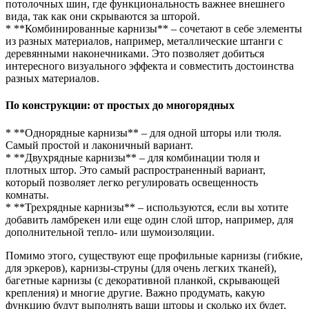
потолочных шин, где функциональность важнее внешнего
вида, так как они скрываются за шторой.
* **Комбинированные карнизы** – сочетают в себе элементы
из разных материалов, например, металлические штанги с
деревянными наконечниками. Это позволяет добиться
интересного визуального эффекта и совместить достоинства
разных материалов.
По конструкции: от простых до многорядных
* **Однорядные карнизы** – для одной шторы или тюля.
Самый простой и лаконичный вариант.
* **Двухрядные карнизы** – для комбинации тюля и
плотных штор. Это самый распространенный вариант,
который позволяет легко регулировать освещенность
комнаты.
* **Трехрядные карнизы** – используются, если вы хотите
добавить ламбрекен или еще один слой штор, например, для
дополнительной тепло- или шумоизоляции.
Помимо этого, существуют еще профильные карнизы (гибкие,
для эркеров), карнизы-струны (для очень легких тканей),
багетные карнизы (с декоративной планкой, скрывающей
крепления) и многие другие. Важно продумать, какую
функцию будут выполнять ваши шторы и сколько их будет,