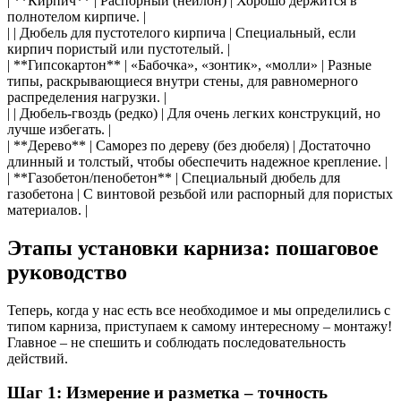
| **Кирпич** | Распорный (нейлон) | Хорошо держится в
полнотелом кирпиче. |
| | Дюбель для пустотелого кирпича | Специальный, если
кирпич пористый или пустотелый. |
| **Гипсокартон** | «Бабочка», «зонтик», «молли» | Разные
типы, раскрывающиеся внутри стены, для равномерного
распределения нагрузки. |
| | Дюбель-гвоздь (редко) | Для очень легких конструкций, но
лучше избегать. |
| **Дерево** | Саморез по дереву (без дюбеля) | Достаточно
длинный и толстый, чтобы обеспечить надежное крепление. |
| **Газобетон/пенобетон** | Специальный дюбель для
газобетона | С винтовой резьбой или распорный для пористых
материалов. |
Этапы установки карниза: пошаговое
руководство
Теперь, когда у нас есть все необходимое и мы определились с
типом карниза, приступаем к самому интересному – монтажу!
Главное – не спешить и соблюдать последовательность
действий.
Шаг 1: Измерение и разметка – точность