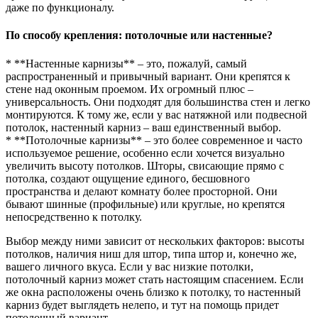
даже по функционалу.
По способу крепления: потолочные или настенные?
* **Настенные карнизы** – это, пожалуй, самый
распространенный и привычный вариант. Они крепятся к
стене над оконным проемом. Их огромный плюс –
универсальность. Они подходят для большинства стен и легко
монтируются. К тому же, если у вас натяжной или подвесной
потолок, настенный карниз – ваш единственный выбор.
* **Потолочные карнизы** – это более современное и часто
используемое решение, особенно если хочется визуально
увеличить высоту потолков. Шторы, свисающие прямо с
потолка, создают ощущение единого, бесшовного
пространства и делают комнату более просторной. Они
бывают шинные (профильные) или круглые, но крепятся
непосредственно к потолку.
Выбор между ними зависит от нескольких факторов: высоты
потолков, наличия ниш для штор, типа штор и, конечно же,
вашего личного вкуса. Если у вас низкие потолки,
потолочный карниз может стать настоящим спасением. Если
же окна расположены очень близко к потолку, то настенный
карниз будет выглядеть нелепо, и тут на помощь придет
потолочный вариант.