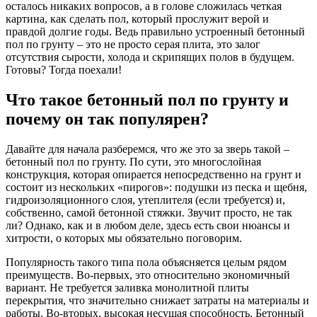
осталось никаких вопросов, а в голове сложилась четкая
картина, как сделать пол, который прослужит верой и
правдой долгие годы. Ведь правильно устроенный бетонный
пол по грунту – это не просто серая плита, это залог
отсутствия сырости, холода и скрипящих полов в будущем.
Готовы? Тогда поехали!
Что такое бетонный пол по грунту и
почему он так популярен?
Давайте для начала разберемся, что же это за зверь такой –
бетонный пол по грунту. По сути, это многослойная
конструкция, которая опирается непосредственно на грунт и
состоит из нескольких «пирогов»: подушки из песка и щебня,
гидроизоляционного слоя, утеплителя (если требуется) и,
собственно, самой бетонной стяжки. Звучит просто, не так
ли? Однако, как и в любом деле, здесь есть свои нюансы и
хитрости, о которых мы обязательно поговорим.
Популярность такого типа пола объясняется целым рядом
преимуществ. Во-первых, это относительно экономичный
вариант. Не требуется заливка монолитной плиты
перекрытия, что значительно снижает затраты на материалы и
работы. Во-вторых, высокая несущая способность. Бетонный