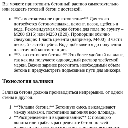
Вы можете приготовить бетонный раствор самостоятельно
или заказать готовый бетон с доставкой.
**Самостоятельное приготовление:** Для этого
потребуется бетономешалка, цемент, песок, щебень и
вода. Рекомендуемая марка бетона для пола по грунту –
М200 (В15) или М250 (В20). Пропорции обычно
следующие: 1 часть цемента (например, М400), 3 части
песка, 5 частей щебня. Вода добавляется до получения
пластичной консистенции.
**Заказ готового бетона:** Это более удобный вариант,
так как вы получаете однородный раствор требуемой
марки. Важно заранее рассчитать необходимый объем
бетона и предусмотреть подъездные пути для миксера.
Технология заливки
Заливка бетона должна производиться непрерывно, от одной
стены к другой.
**Укладка бетона:** Бетонную смесь выкладывают
между маяками, постепенно заполняя всю площадь.
**Распределение и выравнивание:** С помощью
лопаты или грабель распределите бетон по всей
площади, стараясь максимально заполнить все пустоты.