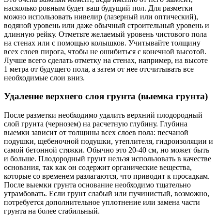
насколько ровным будет ваш будущий пол. Для разметки
можно использовать нивелир (лазерный или оптический),
водяной уровень или даже обычный строительный уровень и
длинную рейку. Отметьте желаемый уровень чистового пола
на стенах или с помощью колышков. Учитывайте толщину
всех слоев пирога, чтобы не ошибиться с конечной высотой.
Лучше всего сделать отметку на стенах, например, на высоте
1 метра от будущего пола, а затем от нее отсчитывать все
необходимые слои вниз.
Удаление верхнего слоя грунта (выемка грунта)
После разметки необходимо удалить верхний плодородный
слой грунта (чернозем) на расчетную глубину. Глубина
выемки зависит от толщины всех слоев пола: песчаной
подушки, щебеночной подушки, утеплителя, гидроизоляции и
самой бетонной стяжки. Обычно это 20-40 см, но может быть
и больше. Плодородный грунт нельзя использовать в качестве
основания, так как он содержит органические вещества,
которые со временем разлагаются, что приводит к просадкам.
После выемки грунта основание необходимо тщательно
утрамбовать. Если грунт слабый или пучинистый, возможно,
потребуется дополнительное уплотнение или замена части
грунта на более стабильный.