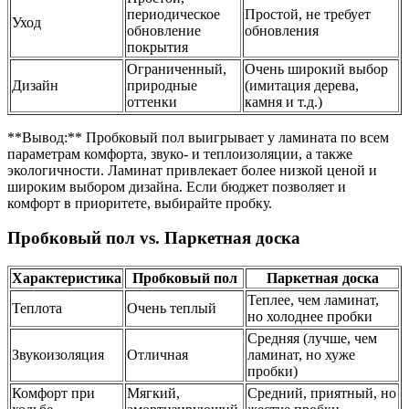
периодическое
Простой, не требует
Уход
обновление
обновления
покрытия
Ограниченный,
Очень широкий выбор
Дизайн
природные
(имитация дерева,
оттенки
камня и т.д.)
**Вывод:** Пробковый пол выигрывает у ламината по всем
параметрам комфорта, звуко- и теплоизоляции, а также
экологичности. Ламинат привлекает более низкой ценой и
широким выбором дизайна. Если бюджет позволяет и
комфорт в приоритете, выбирайте пробку.
Пробковый пол vs. Паркетная доска
Характеристика
Пробковый пол
Паркетная доска
Теплее, чем ламинат,
Теплота
Очень теплый
но холоднее пробки
Средняя (лучше, чем
Звукоизоляция
Отличная
ламинат, но хуже
пробки)
Комфорт при
Мягкий,
Средний, приятный, но