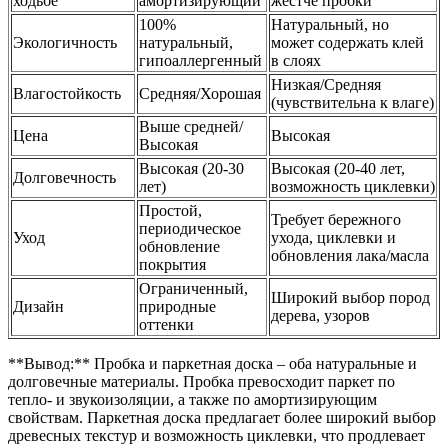
ходьбе
амортизирующий
жестче пробки
100%
Натуральный, но
Экологичность
натуральный,
может содержать клей
гипоаллергенный
в слоях
Низкая/Средняя
Влагостойкость
Средняя/Хорошая
(чувствительна к влаге)
Выше средней/
Цена
Высокая
Высокая
Высокая (20-30
Высокая (20-40 лет,
Долговечность
лет)
возможность циклевки)
Простой,
Требует бережного
периодическое
Уход
ухода, циклевки и
обновление
обновления лака/масла
покрытия
Ограниченный,
Широкий выбор пород
Дизайн
природные
дерева, узоров
оттенки
**Вывод:** Пробка и паркетная доска – оба натуральные и
долговечные материалы. Пробка превосходит паркет по
тепло- и звукоизоляции, а также по амортизирующим
свойствам. Паркетная доска предлагает более широкий выбор
древесных текстур и возможность циклевки, что продлевает