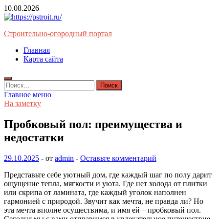
Перейти
10.08.2026
к
содержимому
Строительно-огородный портал
Главная
Карта сайта
Найти:
Главное меню
На заметку
Пробковый пол: преимущества и
недостатки
29.10.2025
-
от
admin
-
Оставьте комментарий
Представьте себе уютный дом, где каждый шаг по полу дарит
ощущение тепла, мягкости и уюта. Где нет холода от плитки
или скрипа от ламината, где каждый уголок наполнен
гармонией с природой. Звучит как мечта, не правда ли? Но
эта мечта вполне осуществима, и имя ей – пробковый пол.
Сегодня мы с вами отправимся в увлекательное путешествие