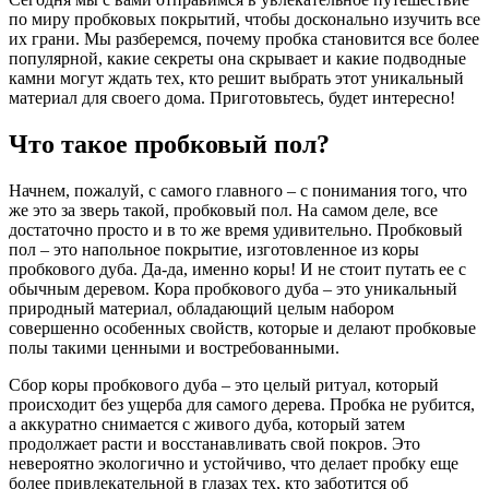
по миру пробковых покрытий, чтобы досконально изучить все
их грани. Мы разберемся, почему пробка становится все более
популярной, какие секреты она скрывает и какие подводные
камни могут ждать тех, кто решит выбрать этот уникальный
материал для своего дома. Приготовьтесь, будет интересно!
Что такое пробковый пол?
Начнем, пожалуй, с самого главного – с понимания того, что
же это за зверь такой, пробковый пол. На самом деле, все
достаточно просто и в то же время удивительно. Пробковый
пол – это напольное покрытие, изготовленное из коры
пробкового дуба. Да-да, именно коры! И не стоит путать ее с
обычным деревом. Кора пробкового дуба – это уникальный
природный материал, обладающий целым набором
совершенно особенных свойств, которые и делают пробковые
полы такими ценными и востребованными.
Сбор коры пробкового дуба – это целый ритуал, который
происходит без ущерба для самого дерева. Пробка не рубится,
а аккуратно снимается с живого дуба, который затем
продолжает расти и восстанавливать свой покров. Это
невероятно экологично и устойчиво, что делает пробку еще
более привлекательной в глазах тех, кто заботится об