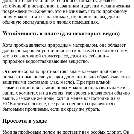
дополнительно усиливает ее износостойкость, делая ее
устойчивой к истиранию, царапинам и другим механическим
повреждениям. Конечно, это не означает, что по пробковому
полу можно кататься на коньках, но он вполне выдержит
обычную эксплуатацию в жилых помещениях.
Устойчивость к влаге (для некоторых видов)
Хотя пробка является природным материалом, она обладает
довольно хорошей устойчивостью к влаге. Это связано с тем,
что в ее клеточной структуре содержится суберин –
природное водоотталкивающее вещество.
Особенно хорошо противостоят влаге клеевые пробковые
полы, которые после укладки дополнительно обрабатываются
защитными составами (лак, масло). При правильной
герметизации швов такие полы можно использовать даже в
ванных комнатах и на кухнях, где уровень влажности обычно
выше. Замковые же полы, хотя и менее влагостойки из-за
HDF-плиты в основе, все равно неплохо справляются с
бытовыми проливами, если их сразу же убрать.
Простота в уходе
Уход за пробковым полом не доставит вам особых хлопот. Он