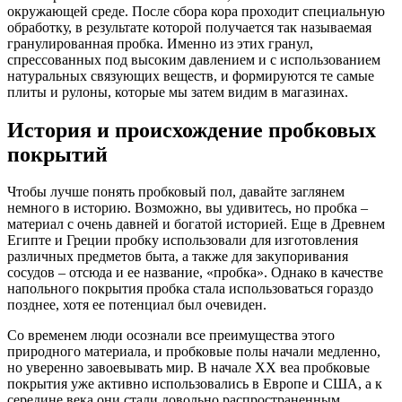
окружающей среде. После сбора кора проходит специальную
обработку, в результате которой получается так называемая
гранулированная пробка. Именно из этих гранул,
спрессованных под высоким давлением и с использованием
натуральных связующих веществ, и формируются те самые
плиты и рулоны, которые мы затем видим в магазинах.
История и происхождение пробковых
покрытий
Чтобы лучше понять пробковый пол, давайте заглянем
немного в историю. Возможно, вы удивитесь, но пробка –
материал с очень давней и богатой историей. Еще в Древнем
Египте и Греции пробку использовали для изготовления
различных предметов быта, а также для закупоривания
сосудов – отсюда и ее название, «пробка». Однако в качестве
напольного покрытия пробка стала использоваться гораздо
позднее, хотя ее потенциал был очевиден.
Со временем люди осознали все преимущества этого
природного материала, и пробковые полы начали медленно,
но уверенно завоевывать мир. В начале XX веа пробковые
покрытия уже активно использовались в Европе и США, а к
середине века они стали довольно распространенным