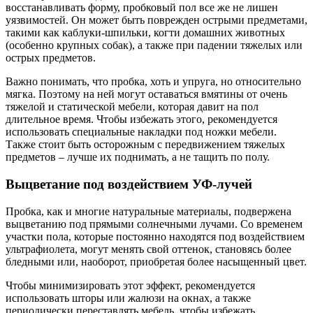
восстанавливать форму, пробковый пол все же не лишен
уязвимостей. Он может быть поврежден острыми предметами,
такими как каблуки-шпильки, когти домашних животных
(особенно крупных собак), а также при падении тяжелых или
острых предметов.
Важно понимать, что пробка, хоть и упруга, но относительно
мягка. Поэтому на ней могут оставаться вмятины от очень
тяжелой и статической мебели, которая давит на пол
длительное время. Чтобы избежать этого, рекомендуется
использовать специальные накладки под ножки мебели.
Также стоит быть осторожным с передвижением тяжелых
предметов – лучше их поднимать, а не тащить по полу.
Выцветание под воздействием УФ-лучей
Пробка, как и многие натуральные материалы, подвержена
выцветанию под прямыми солнечными лучами. Со временем
участки пола, которые постоянно находятся под воздействием
ультрафиолета, могут менять свой оттенок, становясь более
бледными или, наоборот, приобретая более насыщенный цвет.
Чтобы минимизировать этот эффект, рекомендуется
использовать шторы или жалюзи на окнах, а также
периодически переставлять мебель, чтобы избежать