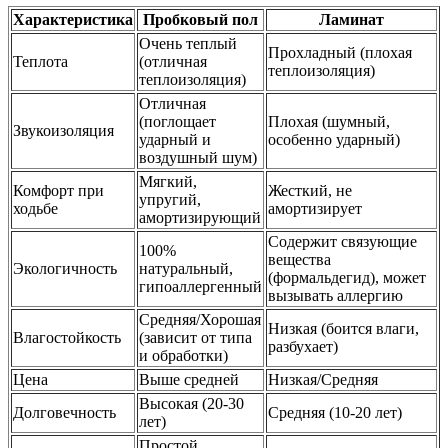
Характеристика
Пробковый пол
Ламинат
Очень теплый
Прохладный (плохая
Теплота
(отличная
теплоизоляция)
теплоизоляция)
Отличная
(поглощает
Плохая (шумный,
Звукоизоляция
ударный и
особенно ударный)
воздушный шум)
Мягкий,
Комфорт при
Жесткий, не
упругий,
ходьбе
амортизирует
амортизирующий
Содержит связующие
100%
вещества
Экологичность
натуральный,
(формальдегид), может
гипоаллергенный
вызывать аллергию
Средняя/Хорошая
Низкая (боится влаги,
Влагостойкость
(зависит от типа
разбухает)
и обработки)
Цена
Выше средней
Низкая/Средняя
Высокая (20-30
Долговечность
Средняя (10-20 лет)
лет)
Простой,