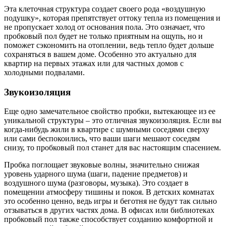
Эта клеточная структура создает своего рода «воздушную
подушку», которая препятствует оттоку тепла из помещения и
не пропускает холод от основания пола. Это означает, что
пробковый пол будет не только приятным на ощупь, но и
поможет сэкономить на отоплении, ведь тепло будет дольше
сохраняться в вашем доме. Особенно это актуально для
квартир на первых этажах или для частных домов с
холодными подвалами.
Звукоизоляция
Еще одно замечательное свойство пробки, вытекающее из ее
уникальной структуры – это отличная звукоизоляция. Если вы
когда-нибудь жили в квартире с шумными соседями сверху
или сами беспокоились, что ваши шаги мешают соседям
снизу, то пробковый пол станет для вас настоящим спасением.
Пробка поглощает звуковые волны, значительно снижая
уровень ударного шума (шаги, падение предметов) и
воздушного шума (разговоры, музыка). Это создает в
помещении атмосферу тишины и покоя. В детских комнатах
это особенно ценно, ведь игры и беготня не будут так сильно
отзываться в других частях дома. В офисах или библиотеках
пробковый пол также способствует созданию комфортной и