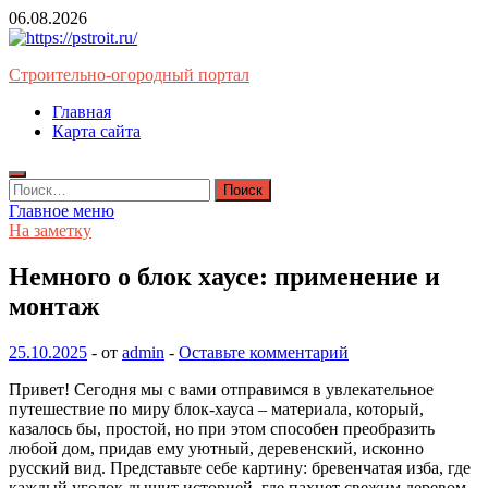
Перейти
06.08.2026
к
содержимому
Строительно-огородный портал
Главная
Карта сайта
Найти:
Главное меню
На заметку
Немного о блок хаусе: применение и
монтаж
25.10.2025
-
от
admin
-
Оставьте комментарий
Привет! Сегодня мы с вами отправимся в увлекательное
путешествие по миру блок-хауса – материала, который,
казалось бы, простой, но при этом способен преобразить
любой дом, придав ему уютный, деревенский, исконно
русский вид. Представьте себе картину: бревенчатая изба, где
каждый уголок дышит историей, где пахнет свежим деревом,