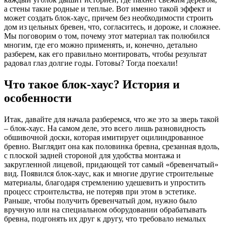
а стены такие родные и теплые. Вот именно такой эффект и
может создать блок-хаус, причем без необходимости строить
дом из цельных бревен, что, согласитесь, и дороже, и сложнее.
Мы поговорим о том, почему этот материал так полюбился
многим, где его можно применять, и, конечно, детально
разберем, как его правильно монтировать, чтобы результат
радовал глаз долгие годы. Готовы? Тогда поехали!
Что такое блок-хаус? История и
особенности
Итак, давайте для начала разберемся, что же это за зверь такой
– блок-хаус. На самом деле, это всего лишь разновидность
обшивочной доски, которая имитирует оцилиндрованное
бревно. Выглядит она как половинка бревна, срезанная вдоль,
с плоской задней стороной для удобства монтажа и
закругленной лицевой, придающей тот самый «бревенчатый»
вид. Появился блок-хаус, как и многие другие строительные
материалы, благодаря стремлению удешевить и упростить
процесс строительства, не потеряв при этом в эстетике.
Раньше, чтобы получить бревенчатый дом, нужно было
вручную или на специальном оборудовании обрабатывать
бревна, подгонять их друг к другу, что требовало немалых