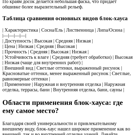
По краям досок делается небольшая фаска, что придает
обшивке более выразительный рельеф.
Таблица сравнения основных видов блок-хауса
| Характеристика | Сосна/Ель | Лиственница | Липа/Осина |
|—|—|—|—|
| Доступность | Высокая | Средняя | Низкая |
| Цена | Низкая | Средняя | Высокая |
| Прочность | Средняя | Высокая | Низкая |
| Устойчивость к влаге | Средняя (требует обработки) | Высокая
| Низкая (чаще для внутренних работ) |
| Внешний вид | Светлые оттенки, выраженный рисунок |
Красноватые оттенки, менее выраженный рисунок | Светлые,
равномерные оттенки |
| Применение | Наружная и внутренняя отделка | Наружная
отделка, террасы, бани | Внутренняя отделка, бани, сауны |
Области применения блок-хауса: где
ему самое место?
Благодаря своей универсальности и привлекательному
внешнему виду, блок-хаус нашел широкое применение как во
внешней, так и во внутренней отделке зданий. Давайте