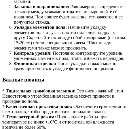
засыпки.
Засыпка и выравнивание:
Равномерно распределите
засыпку между маяками и тщательно выровняйте её
правилом. Чем ровнее будет засыпка, тем качественнее
получится стяжка.
Укладка элементов пола:
Начинайте укладку
элементов пола от угла, плотно подгоняя их друг к
другу. Скрепляйте их между собой саморезами (с шагом
15-20 см) и/или специальным клеем. Швы между
элементами также можно проклеить.
Контроль уровня:
Постоянно контролируйте уровень
уложенных элементов пола, чтобы избежать перепадов.
Финишная отделка:
После укладки стяжки можно
сразу приступать к укладке финишного покрытия.
Важные нюансы
*
Тщательная трамбовка засыпки:
Это очень важный этап!
Недостаточно утрамбованная засыпка может привести к
проседанию пола.
*
Качественная проклейка швов:
Обеспечьте герметичность
всех стыков, чтобы предотвратить попадание влаги.
*
Температурный режим:
Производите работы при
температуре не ниже +10°C и относительной влажности
воздуха не более 60%.