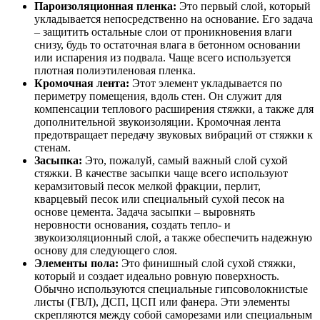
Пароизоляционная пленка:
Это первый слой, который
укладывается непосредственно на основание. Его задача
– защитить остальные слои от проникновения влаги
снизу, будь то остаточная влага в бетонном основании
или испарения из подвала. Чаще всего используется
плотная полиэтиленовая пленка.
Кромочная лента:
Этот элемент укладывается по
периметру помещения, вдоль стен. Он служит для
компенсации теплового расширения стяжки, а также для
дополнительной звукоизоляции. Кромочная лента
предотвращает передачу звуковых вибраций от стяжки к
стенам.
Засыпка:
Это, пожалуй, самый важный слой сухой
стяжки. В качестве засыпки чаще всего используют
керамзитовый песок мелкой фракции, перлит,
кварцевый песок или специальный сухой песок на
основе цемента. Задача засыпки – выровнять
неровности основания, создать тепло- и
звукоизоляционный слой, а также обеспечить надежную
основу для следующего слоя.
Элементы пола:
Это финишный слой сухой стяжки,
который и создает идеально ровную поверхность.
Обычно используются специальные гипсоволокнистые
листы (ГВЛ), ДСП, ЦСП или фанера. Эти элементы
скрепляются между собой саморезами или специальным