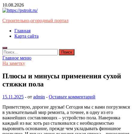
Перейти
10.08.2026
к
содержимому
Строительно-огородный портал
Главная
Карта сайта
Найти:
Главное меню
На заметку
Плюсы и минусы применения сухой
стяжки пола
15.11.2025
-
от
admin
-
Оставьте комментарий
Приветствую, дорогие друзья! Сегодня мы с вами погрузимся
в увлекательный мир ремонта, а точнее, в одну из его
важнейших составляющих – устройство пола. Наверняка
каждый из вас хоть раз сталкивался с необходимостью
выровнять основание, прежде чем укладывать финишное
покрытие. И тут на арену выходит сухая стяжка – технология,