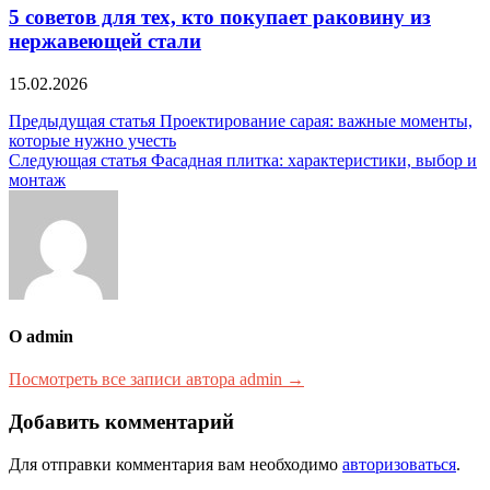
5 советов для тех, кто покупает раковину из
нержавеющей стали
15.02.2026
Навигация
Предыдущая статья
Проектирование сарая: важные моменты,
которые нужно учесть
по
Следующая статья
Фасадная плитка: характеристики, выбор и
записям
монтаж
О admin
Посмотреть все записи автора admin →
Добавить комментарий
Для отправки комментария вам необходимо
авторизоваться
.