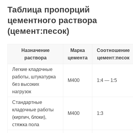
Таблица пропорций
цементного раствора
(цемент:песок)
Назначение
Марка
Соотношение
раствора
цемента
цемент:песок
Легкие кладочные
работы, штукатурка
М400
1:4 — 1:5
без высоких
нагрузок
Стандартные
кладочные работы
М400
1:3
(кирпич, блоки),
стяжка пола