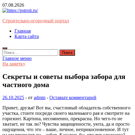
Перейти
07.08.2026
к
содержимому
Строительно-огородный портал
Главная
Карта сайта
Найти:
Главное меню
На заметку
Секреты и советы выбора забора для
частного дома
26.10.2025
-
от
admin
-
Оставьте комментарий
Привет, друзья! Вот вы, счастливый обладатель собственного
участка, стоите посреди своего маленького рая и смотрите на
горизонт. Картина, несомненно, прекрасна. Но чего-то не
хватает, не так ли? Чувства защищенности, уюта, да и просто
ощущения, что это – ваше, личное, неприкосновенное. И тут
на ум приходит он – забор. Казалось бы, что тут сложного?