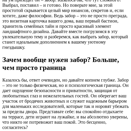
Выбрал, поставил – и готово. Но поверьте мне, за этой
простотой скрывается целый мир нюансов, секретов и, если
хотите, даже философии. Ведь забор – это не просто преграда,
это визитная карточка вашего дома, ваш первый бастион,
хранитель семейных тайн и просто красивый элемент
ландшафтного дизайна. Давайте вместе погрузимся в эту
увлекательную тему и разберемся, как выбрать забор, который
станет идеальным дополнением к вашему уютному
гнездышку.
Зачем вообще нужен забор? Больше,
чем просто граница
Казалось бы, ответ очевиден, но давайте копнем глубже. Забор
– это не только физическая, но и психологическая граница. Он
дает ощущение безопасности и приватности, защищая от
любопытных глаз и нежелательных гостей. Он оберегает ваш
участок от бродячих животных и служит надежным барьером
для маленьких исследователей, которые так и норовят убежать
за пределы двора. Представьте себе: вы спокойно отдыхаете
на террасе, дети играют на лужайке, и вы абсолютно уверены,
что никто не потревожит ваш покой. Это бесценно,
согласитесь?