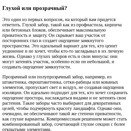
Глухой или прозрачный?
Это один из первых вопросов, на который вам придется
ответить. Глухой забор, такой как из профнастила, кирпича
или бетонных блоков, обеспечивает максимальную
приватность и защиту. Он скрывает ваш участок от
посторонних глаз и создает ощущение замкнутого
пространства. Это идеальный вариант для тех, кто ценит
уединение и не хочет, чтобы кто-то заглядывал в их личную
жизнь. Однако у глухих заборов есть и свои минусы: они
могут затенять участок, особенно если он небольшой, и
создавать ощущение замкнутости.
Прозрачный или полупрозрачный забор, например, из
штакетника, евроштакетника, сетки-рабицы или кованых
элементов, пропускает свет и воздух, не создавая ощущения
изоляции. Он идеально подходит для тех, кто хочет сохранить
ощущение простора, наслаждаться видами и не затенять свои
растения. Такие заборы часто выбирают для декоративных
целей, чтобы подчеркнуть красоту ландшафта. Однако они,
очевидно, не обеспечивают такой же степени приватности,
как глухие варианты. Компромиссным решением может стать
комбинированный забор, сочетающий глухие секции с более
открытыми элементами.