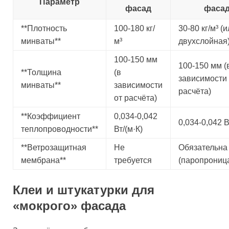
Параметр
фасад
фаса
**Плотность
100-180 кг/
30-80 кг/м³ (
минваты**
м³
двухслойная
100-150 мм
100-150 мм (
**Толщина
(в
зависимости 
минваты**
зависимости
расчёта)
от расчёта)
**Коэффициент
0,034-0,042
0,034-0,042 В
теплопроводности**
Вт/(м·К)
**Ветрозащитная
Не
Обязательна
мембрана**
требуется
(паропрониц
Клеи и штукатурки для
«мокрого» фасада