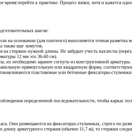
е время перейти к практике. Процесс вязки, хотя и кажется од
одготовительных шагов:
 или на основании (для плитного) выполняется точная разметка 
а также шаг хомутов.
ся на стержни нужной длины. Не забудьте учесть нахлесты (пере
матуры 12 мм это 36-60 см).
ты, их необходимо заранее согнуть из конструктивной арматуры
равильную прямоугольную или квадратную форму, соответствую
станавливаются пластиковые или бетонные фиксаторы-стульчики
т соблюдения определенной последовательности, чтобы каркас п
са. Они размещаются на фиксаторах-стульчиках, строго по разм
длину арматурного стержня (обычно 11,7 м), то стержни соедин