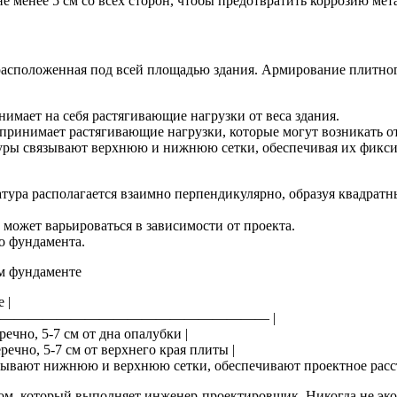
е менее 5 см со всех сторон, чтобы предотвратить коррозию мет
расположенная под всей площадью здания. Армирование плитног
нимает на себя растягивающие нагрузки от веса здания.
оспринимает растягивающие нагрузки, которые могут возникать о
туры связывают верхнюю и нижнюю сетки, обеспечивая их фикси
тура располагается взаимно перпендикулярно, образуя квадрат
 может варьироваться в зависимости от проекта.
о фундамента.
м фундаменте
 |
——————————————————————— |
речно, 5-7 см от дна опалубки |
речно, 5-7 см от верхнего края плиты |
Связывают нижнюю и верхнюю сетки, обеспечивают проектное рас
том, который выполняет инженер-проектировщик. Никогда не эко