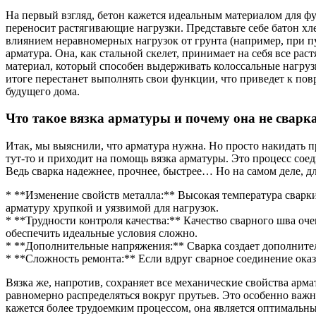
На первый взгляд, бетон кажется идеальным материалом для фу
переносит растягивающие нагрузки. Представьте себе батон хле
влиянием неравномерных нагрузок от грунта (например, при пу
арматура. Она, как стальной скелет, принимает на себя все ра
материал, который способен выдерживать колоссальные нагруз
итоге перестанет выполнять свои функции, что приведет к по
будущего дома.
Что такое вязка арматуры и почему она не сварк
Итак, мы выяснили, что арматура нужна. Но просто накидать п
тут-то и приходит на помощь вязка арматуры. Это процесс со
Ведь сварка надежнее, прочнее, быстрее… Но на самом деле, 
* **Изменение свойств металла:** Высокая температура сварки
арматуру хрупкой и уязвимой для нагрузок.
* **Трудности контроля качества:** Качество сварного шва оч
обеспечить идеальные условия сложно.
* **Дополнительные напряжения:** Сварка создает дополните
* **Сложность ремонта:** Если вдруг сварное соединение оказ
Вязка же, напротив, сохраняет все механические свойства арма
равномерно распределяться вокруг прутьев. Это особенно важно
кажется более трудоемким процессом, она является оптимальн