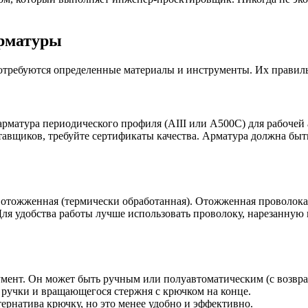
арматуры
отребуются определенные материалы и инструменты. Их правиль
арматура периодического профиля (АIII или А500С) для рабочей 
авщиков, требуйте сертификаты качества. Арматура должна быть
 отожженная (термически обработанная). Отожженная проволока б
Для удобства работы лучше использовать проволоку, нарезанную 
умент. Он может быть ручным или полуавтоматическим (с возвр
з ручки и вращающегося стержня с крючком на конце.
ернатива крючку, но это менее удобно и эффективно.