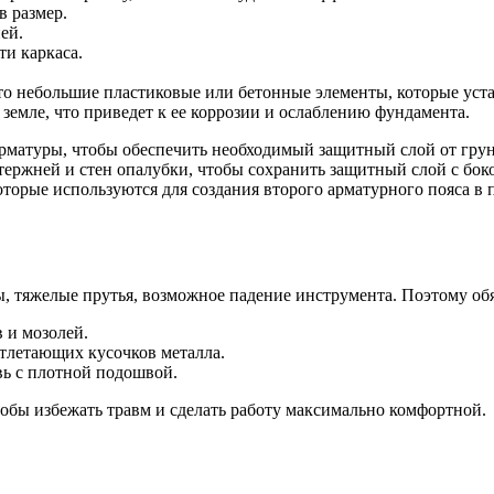
в размер.
ей.
ти каркаса.
то небольшие пластиковые или бетонные элементы, которые уст
 земле, что приведет к ее коррозии и ослаблению фундамента.
рматуры, чтобы обеспечить необходимый защитный слой от грун
ержней и стен опалубки, чтобы сохранить защитный слой с бок
торые используются для создания второго арматурного пояса в
цы, тяжелые прутья, возможное падение инструмента. Поэтому об
 и мозолей.
отлетающих кусочков металла.
вь с плотной подошвой.
обы избежать травм и сделать работу максимально комфортной.