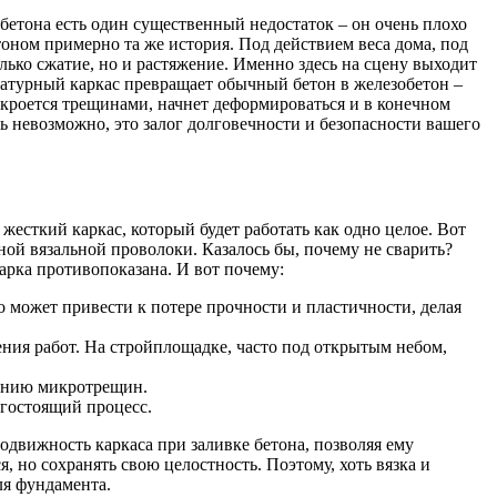
бетона есть один существенный недостаток – он очень плохо
тоном примерно та же история. Под действием веса дома, под
ько сжатие, но и растяжение. Именно здесь на сцену выходит
рматурный каркас превращает обычный бетон в железобетон –
кроется трещинами, начнет деформироваться и в конечном
ь невозможно, это залог долговечности и безопасности вашего
есткий каркас, который будет работать как одно целое. Вот
ой вязальной проволоки. Казалось бы, почему не сварить?
арка противопоказана. И вот почему:
о может привести к потере прочности и пластичности, делая
ения работ. На стройплощадке, часто под открытым небом,
ванию микротрещин.
огостоящий процесс.
одвижность каркаса при заливке бетона, позволяя ему
, но сохранять свою целостность. Поэтому, хоть вязка и
ля фундамента.