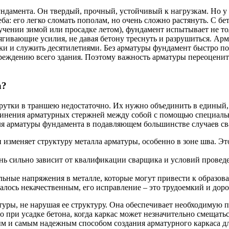
ндамента. Он твердый, прочный, устойчивый к нагрузкам. Но у 
ба: его легко сломать пополам, но очень сложно растянуть. С бе
чении зимой или просадке летом), фундамент испытывает не тол
стягивающие усилия, не давая бетону треснуть и разрушиться. А
ки и служить десятилетиями. Без арматуры фундамент быстро по
вреждению всего здания. Поэтому важность арматуры переоценит
а?
рутки в траншею недостаточно. Их нужно объединить в единый, ж
единения арматурных стержней между собой с помощью специальн
для арматуры фундамента в подавляющем большинстве случаев св
 изменяет структуру металла арматуры, особенно в зоне шва. Эт
ень сильно зависит от квалификации сварщика и условий провед
льные напряжения в металле, которые могут привести к образо
алось некачественным, его исправление – это трудоемкий и дор
туры, не нарушая ее структуру. Она обеспечивает необходимую п
 при усадке бетона, когда каркас может незначительно смещаться
ым и самым надежным способом создания арматурного каркаса д