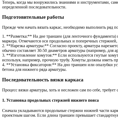
Теперь, когда мы вооружились знаниями и инструментами, само
определенной последовательности.
Подготовительные работы
Прежде чем начать вязать каркас, необходимо выполнить ряд п
1. **Разметка:** На дне траншеи (для ленточного фундамента)
маркера. Отмечаются оси продольных и поперечных стержней, 
2. **Нарезка арматуры:** Согласно проекту, арматура нарезает
обычно составляет 30-50 диаметров арматуры (например, для ар
3. **Изготовление хомутов:** Если используются гнутые хому
используя, например, прочную трубу. Хомуты должны иметь п
4. **Установка фиксаторов:** На дно траншеи или опалубки у
бетона для нижнего ряда арматуры.
Последовательность вязки каркаса
Процесс вязки арматуры, хоть и несложен сам по себе, требуе
1. Установка продольных стержней нижнего пояса
Сначала укладываются продольные стержни нижней части карка
проектным шагом. Если длина траншеи превышает стандартную 