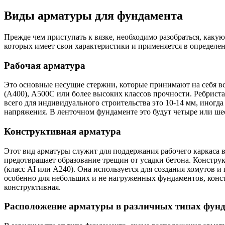
Виды арматуры для фундамента
Прежде чем приступать к вязке, необходимо разобраться, каку
которых имеет свои характеристики и применяется в определе
Рабочая арматура
Это основные несущие стержни, которые принимают на себя вс
(А400), А500С или более высоких классов прочности. Ребриста
всего для индивидуального строительства это 10-14 мм, иногд
напряжения. В ленточном фундаменте это будут четыре или ше
Конструктивная арматура
Этот вид арматуры служит для поддержания рабочего каркаса 
предотвращает образование трещин от усадки бетона. Конструк
(класс АI или А240). Она используется для создания хомутов 
особенно для небольших и не нагруженных фундаментов, констр
конструктивная.
Расположение арматуры в различных типах фун