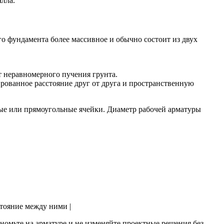
алла.
о фундамента более массивное и обычно состоит из двух
т неравномерного пучения грунта.
рованное расстояние друг от друга и пространственную
ные или прямоугольные ячейки. Диаметр рабочей арматуры
стояние между ними |
номьте на арматуре и не изменяйте проектные решения без