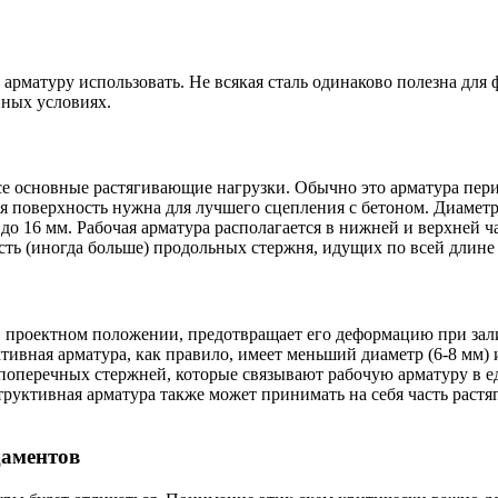
ю арматуру использовать. Не всякая сталь одинаково полезна дл
нных условиях.
е основные растягивающие нагрузки. Обычно это арматура перио
я поверхность нужна для лучшего сцепления с бетоном. Диаметр 
а до 16 мм. Рабочая арматура располагается в нижней и верхней
сть (иногда больше) продольных стержня, идущих по всей длине
в проектном положении, предотвращает его деформацию при зали
тивная арматура, как правило, имеет меньший диаметр (6-8 мм) 
и поперечных стержней, которые связывают рабочую арматуру в 
уктивная арматура также может принимать на себя часть растяг
даментов