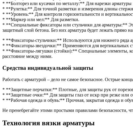
* **Болторез или кусачки по металлу:** Для нарезки арматуры 
* **Рулетка:** Для точной разметки и измерения длины стержн
* **Уровень:** Для контроля горизонтальности и вертикальнос
* **Маркер или мел:** Для разметки.
* **Специальные фиксаторы или стульчики для арматуры:** Э
защитный слой бетона. Без них арматура будет лежать прямо на
* **Фиксаторы-стульчики:** Используются для нижнего ряда а
* **Фиксаторы-звездочки:** Применяются для вертикальных ст
* **Фиксаторы-лягушки (стойки):** Специальные элементы, ко
расстояние между ними.
Средства индивидуальной защиты
Работать с арматурой – дело не самое безопасное. Острые кон
* **Защитные перчатки:** Плотные, для защиты рук от порезов
* **Защитные очки:** Для защиты глаз от искр при резке или 
* **Рабочая одежда и обувь:** Прочная, закрытая одежда и обу
Не пренебрегайте этими простыми правилами безопасности, чт
Технология вязки арматуры