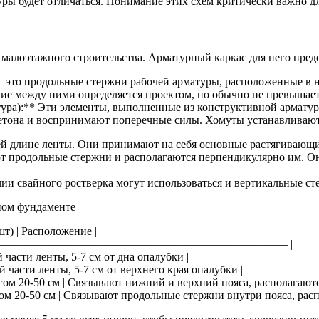
уры будет отличаться. Понимание этих схем критически важно д
алоэтажного строительства. Арматурный каркас для него предс
 это продольные стержни рабочей арматуры, расположенные в ни
яние между ними определяется проектом, но обычно не превышает
тура):** Эти элементы, выполненные из конструктивной армату
тона и воспринимают поперечные силы. Хомуты устанавливаютс
ей длине ленты. Они принимают на себя основные растягивающи
т продольные стержни и располагаются перпендикулярно им. О
ии свайного ростверка могут использоваться и вертикальные ст
ном фундаменте
шт) | Расположение |
—— | :—————————————————————————— |
 части ленты, 5-7 см от дна опалубки |
ей части ленты, 5-7 см от верхнего края опалубки |
агом 20-50 см | Связывают нижний и верхний пояса, располагаютс
гом 20-50 см | Связывают продольные стержни внутри пояса, рас