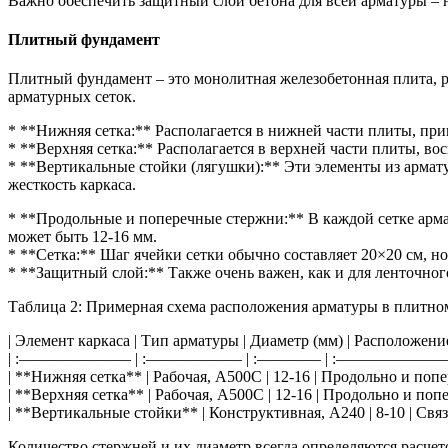
Важно обеспечить защитный слой бетона для всей арматуры – н
Плитный фундамент
Плитный фундамент – это монолитная железобетонная плита, 
арматурных сеток.
* **Нижняя сетка:** Располагается в нижней части плиты, при
* **Верхняя сетка:** Располагается в верхней части плиты, в
* **Вертикальные стойки (лягушки):** Эти элементы из арма
жесткость каркаса.
* **Продольные и поперечные стержни:** В каждой сетке арма
может быть 12-16 мм.
* **Сетка:** Шаг ячейки сетки обычно составляет 20×20 см, но
* **Защитный слой:** Также очень важен, как и для ленточног
Таблица 2: Примерная схема расположения арматуры в плитно
| Элемент каркаса | Тип арматуры | Диаметр (мм) | Расположение
| :——————— | :—————— | :———— | :———
| **Нижняя сетка** | Рабочая, А500С | 12-16 | Продольно и попе
| **Верхняя сетка** | Рабочая, А500С | 12-16 | Продольно и попе
| **Вертикальные стойки** | Конструктивная, А240 | 8-10 | 
Количество стержней и их диаметр всегда определяются расче