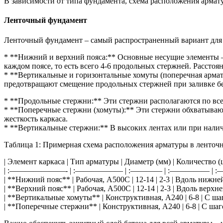
В зависимости от типа фундамента, схема расположения армат
Ленточный фундамент
Ленточный фундамент – самый распространенный вариант для м
* **Нижний и верхний пояса:** Основные несущие элементы –
каждом поясе, то есть всего 4-6 продольных стержней. Рассто
* **Вертикальные и горизонтальные хомуты (поперечная арма
предотвращают смещение продольных стержней при заливке бе
* **Продольные стержни:** Эти стержни располагаются по вс
* **Поперечные стержни (хомуты):** Эти стержни обхватываю
жесткость каркаса.
* **Вертикальные стержни:** В высоких лентах или при налич
Таблица 1: Примерная схема расположения арматуры в ленточ
| Элемент каркаса | Тип арматуры | Диаметр (мм) | Количество (
| :———————- | :—————— | :———— | :———
| **Нижний пояс** | Рабочая, А500С | 12-14 | 2-3 | Вдоль нижней
| **Верхний пояс** | Рабочая, А500С | 12-14 | 2-3 | Вдоль верхн
| **Вертикальные хомуты** | Конструктивная, А240 | 6-8 | С ш
| **Поперечные стержни** | Конструктивная, А240 | 6-8 | С ша