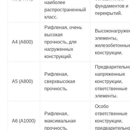
наиболее
фундаментов и
распространенный
перекрытий.
класс.
Рифленая, очень
Высоконагруже
высокая
элементы,
А4 (А600)
прочность, для
железобетонны
нагруженных
конструкции.
конструкций.
Предварительн
Рифленая,
напряженные
А5 (А800)
сверхвысокая
конструкции,
прочность.
ответственные
элементы.
Особо
Рифленая,
ответственные
А6 (А1000)
максимальная
конструкции,
прочность.
предварительн