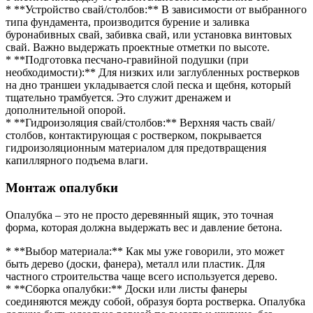
* **Устройство свай/столбов:** В зависимости от выбранного
типа фундамента, производится бурение и заливка
буронабивных свай, забивка свай, или установка винтовых
свай. Важно выдержать проектные отметки по высоте.
* **Подготовка песчано-гравийной подушки (при
необходимости):** Для низких или заглубленных ростверков
на дно траншеи укладывается слой песка и щебня, который
тщательно трамбуется. Это служит дренажем и
дополнительной опорой.
* **Гидроизоляция свай/столбов:** Верхняя часть свай/
столбов, контактирующая с ростверком, покрывается
гидроизоляционным материалом для предотвращения
капиллярного подъема влаги.
Монтаж опалубки
Опалубка – это не просто деревянный ящик, это точная
форма, которая должна выдержать вес и давление бетона.
* **Выбор материала:** Как мы уже говорили, это может
быть дерево (доски, фанера), металл или пластик. Для
частного строительства чаще всего используется дерево.
* **Сборка опалубки:** Доски или листы фанеры
соединяются между собой, образуя борта ростверка. Опалубка