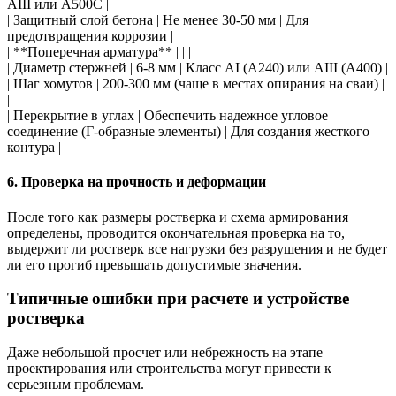
АIII или А500С |
| Защитный слой бетона | Не менее 30-50 мм | Для
предотвращения коррозии |
| **Поперечная арматура** | | |
| Диаметр стержней | 6-8 мм | Класс AI (А240) или АIII (А400) |
| Шаг хомутов | 200-300 мм (чаще в местах опирания на сваи) |
|
| Перекрытие в углах | Обеспечить надежное угловое
соединение (Г-образные элементы) | Для создания жесткого
контура |
6. Проверка на прочность и деформации
После того как размеры ростверка и схема армирования
определены, проводится окончательная проверка на то,
выдержит ли ростверк все нагрузки без разрушения и не будет
ли его прогиб превышать допустимые значения.
Типичные ошибки при расчете и устройстве
ростверка
Даже небольшой просчет или небрежность на этапе
проектирования или строительства могут привести к
серьезным проблемам.