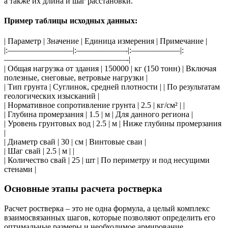
а также их длина и шаг расстановки.
Пример таблицы исходных данных:
| Параметр | Значение | Единица измерения | Примечание |
|:————————|:——————-|:——————|:
———————————————-|
| Общая нагрузка от здания | 150000 | кг (150 тонн) | Включая
полезные, снеговые, ветровые нагрузки |
| Тип грунта | Суглинок, средней плотности | | По результатам
геологических изысканий |
| Нормативное сопротивление грунта | 2.5 | кг/см² | |
| Глубина промерзания | 1.5 | м | Для данного региона |
| Уровень грунтовых вод | 2.5 | м | Ниже глубины промерзания
|
| Диаметр свай | 30 | см | Винтовые сваи |
| Шаг свай | 2.5 | м | |
| Количество свай | 25 | шт | По периметру и под несущими
стенами |
Основные этапы расчета ростверка
Расчет ростверка – это не одна формула, а целый комплекс
взаимосвязанных шагов, которые позволяют определить его
оптимальные размеры и необходимое армирование.