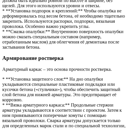
должна быть идеально ровной по высоте и ширине, без
щелей. Для этого используются уровни и отвесы.
* **Установка подпорок и креплений:** Чтобы опалубка не
деформировалась под весом бетона, её необходимо тщательно
закрепить. Используются распорки, подпорки, вязальная
проволока. Особенно важно укрепить углы.
* **Смазка опалубки:** Внутреннюю поверхность опалубки
можно смазать специальным составом (например,
отработанным маслом) для облегчения её демонтажа после
застывания бетона.
Армирование ростверка
Арматурный каркас – это основа прочности ростверка.
* **Установка защитного слоя:** На дно опалубки
укладываются специальные пластиковые подкладки или
кусочки бетона («стульчики»), чтобы обеспечить защитный
слой бетона для нижней арматуры. Это предотвращает её
коррозию.
* **Вязка арматурного каркаса:** Продольные стержни
арматуры укладываются в соответствии с проектом. Затем к
ним привязываются поперечные хомуты с помощью
вязальной проволоки. Сварка арматуры допускается только
для определенных марок стали и по специальной технологии,