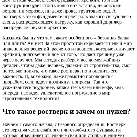
конструкция будет стоять долго и счастливо, не боясь ни
ветров, ни морозов, ни даже проказ грунтовых вод. А
ростверк в этом фундаменте играет роль эдакого связующего
звена, распределяющего нагрузку, как хороший дирижер
распределяет звуки в оркестре.
Казалось бы, ну что там такого особенного – бетонная балка
или плита? Ан нет! За этой простотой скрывается целый мир
инженерных решений, расчетов и нюансов, которые отличают
крепкий, долговечный дом от того, что даст трещину уже
через пару лет. Мы сегодня разберем всё до мельчайших
деталей, чтобы даже человек, далекий от строительства, смог
не только понять, что такое ростверк, но и оценить его
важность. И, возможно, даже грамотно поговорить с
прорабом, если вдруг возникнут вопросы. Так что
усаживайтесь поудобнее, запасайтесь чаем или кофе, ведь
впереди нас ждет увлекательное погружение в мир
строительных технологий!
Что такое ростверк и зачем он нужен?
Начнем с самого начала, с базового определения. Ростверк –
это верхняя часть свайного или столбчатого фундамента,
которая объединяет отдельные сваи или столбы в единую