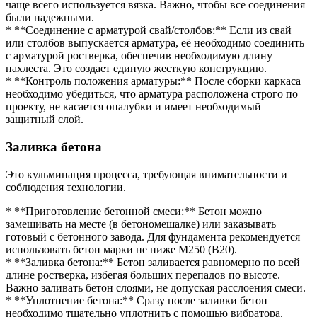
чаще всего используется вязка. Важно, чтобы все соединения
были надежными.
* **Соединение с арматурой свай/столбов:** Если из свай
или столбов выпускается арматура, её необходимо соединить
с арматурой ростверка, обеспечив необходимую длину
нахлеста. Это создает единую жесткую конструкцию.
* **Контроль положения арматуры:** После сборки каркаса
необходимо убедиться, что арматура расположена строго по
проекту, не касается опалубки и имеет необходимый
защитный слой.
Заливка бетона
Это кульминация процесса, требующая внимательности и
соблюдения технологии.
* **Приготовление бетонной смеси:** Бетон можно
замешивать на месте (в бетономешалке) или заказывать
готовый с бетонного завода. Для фундамента рекомендуется
использовать бетон марки не ниже М250 (В20).
* **Заливка бетона:** Бетон заливается равномерно по всей
длине ростверка, избегая больших перепадов по высоте.
Важно заливать бетон слоями, не допуская расслоения смеси.
* **Уплотнение бетона:** Сразу после заливки бетон
необходимо тщательно уплотнить с помощью вибратора.