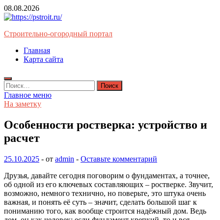
Перейти
08.08.2026
к
содержимому
Строительно-огородный портал
Главная
Карта сайта
Найти:
Главное меню
На заметку
Особенности ростверка: устройство и
расчет
25.10.2025
-
от
admin
-
Оставьте комментарий
Друзья, давайте сегодня поговорим о фундаментах, а точнее,
об одной из его ключевых составляющих – ростверке. Звучит,
возможно, немного технично, но поверьте, это штука очень
важная, и понять её суть – значит, сделать большой шаг к
пониманию того, как вообще строится надёжный дом. Ведь
дом, он как человек: если фундамент крепкий, то и вся