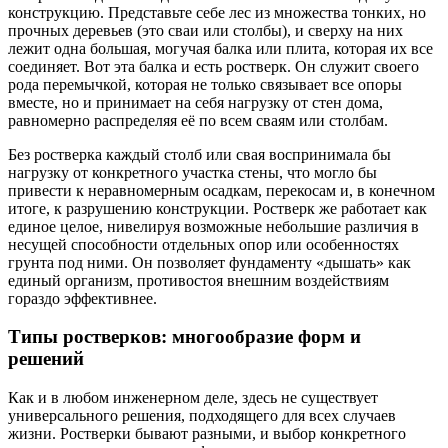
конструкцию. Представьте себе лес из множества тонких, но
прочных деревьев (это сваи или столбы), и сверху на них
лежит одна большая, могучая балка или плита, которая их все
соединяет. Вот эта балка и есть ростверк. Он служит своего
рода перемычкой, которая не только связывает все опоры
вместе, но и принимает на себя нагрузку от стен дома,
равномерно распределяя её по всем сваям или столбам.
Без ростверка каждый столб или свая воспринимала бы
нагрузку от конкретного участка стены, что могло бы
привести к неравномерным осадкам, перекосам и, в конечном
итоге, к разрушению конструкции. Ростверк же работает как
единое целое, нивелируя возможные небольшие различия в
несущей способности отдельных опор или особенностях
грунта под ними. Он позволяет фундаменту «дышать» как
единый организм, противостоя внешним воздействиям
гораздо эффективнее.
Типы ростверков: многообразие форм и
решений
Как и в любом инженерном деле, здесь не существует
универсального решения, подходящего для всех случаев
жизни. Ростверки бывают разными, и выбор конкретного