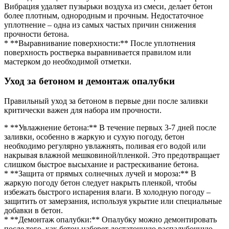
Вибрация удаляет пузырьки воздуха из смеси, делает бетон
более плотным, однородным и прочным. Недостаточное
уплотнение – одна из самых частых причин снижения
прочности бетона.
* **Выравнивание поверхности:** После уплотнения
поверхность ростверка выравнивается правилом или
мастерком до необходимой отметки.
Уход за бетоном и демонтаж опалубки
Правильный уход за бетоном в первые дни после заливки
критически важен для набора им прочности.
* **Увлажнение бетона:** В течение первых 3-7 дней после
заливки, особенно в жаркую и сухую погоду, бетон
необходимо регулярно увлажнять, поливая его водой или
накрывая влажной мешковиной/пленкой. Это предотвращает
слишком быстрое высыхание и растрескивание бетона.
* **Защита от прямых солнечных лучей и мороза:** В
жаркую погоду бетон следует накрыть пленкой, чтобы
избежать быстрого испарения влаги. В холодную погоду –
защитить от замерзания, используя укрытие или специальные
добавки в бетон.
* **Демонтаж опалубки:** Опалубку можно демонтировать
после того, как бетон наберет достаточную распалубочную