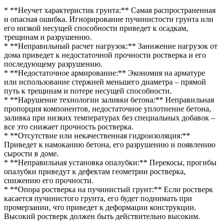
* **Неучет характеристик грунта:** Самая распространенная
и опасная ошибка. Игнорирование пучинистости грунта или
его низкой несущей способности приведет к осадкам,
трещинам и разрушению.
* **Неправильный расчет нагрузок:** Занижение нагрузок от
дома приведет к недостаточной прочности ростверка и его
последующему разрушению.
* **Недостаточное армирование:** Экономия на арматуре
или использование стержней меньшего диаметра – прямой
путь к трещинам и потере несущей способности.
* **Нарушение технологии заливки бетона:** Неправильная
пропорция компонентов, недостаточное уплотнение бетона,
заливка при низких температурах без специальных добавок –
все это снижает прочность ростверка.
* **Отсутствие или некачественная гидроизоляция:**
Приведет к намоканию бетона, его разрушению и появлению
сырости в доме.
* **Неправильная установка опалубки:** Перекосы, прогибы
опалубки приведут к дефектам геометрии ростверка,
снижению его прочности.
* **Опора ростверка на пучинистый грунт:** Если ростверк
касается пучинистого грунта, его будет поднимать при
промерзании, что приведет к деформации конструкции.
Высокий ростверк должен быть действительно высоким.