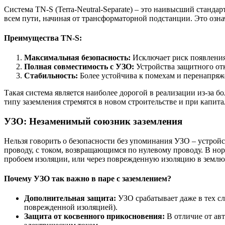
Система TN-S (Terra-Neutral-Separate) – это наивысший станд
всем пути, начиная от трансформаторной подстанции. Это озна
Преимущества TN-S:
Максимальная безопасность:
Исключает риск появления
Полная совместимость с УЗО:
Устройства защитного от
Стабильность:
Более устойчива к помехам и перенапряж
Такая система является наиболее дорогой в реализации из-за 
типу заземления стремятся в новом строительстве и при капит
УЗО: Незаменимый союзник заземления
Нельзя говорить о безопасности без упоминания УЗО – устройс
проводу, с током, возвращающимся по нулевому проводу. В нор
пробоем изоляции, или через поврежденную изоляцию в землю),
Почему УЗО так важно в паре с заземлением?
Дополнительная защита:
УЗО срабатывает даже в тех сл
поврежденной изоляцией).
Защита от косвенного прикосновения:
В отличие от ав