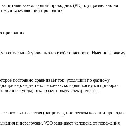
) и защитный заземляющий проводник (PE) идут раздельно на
ависимый заземляющий проводник.
о проводника.
ет максимальный уровень электробезопасности. Именно к такому
оторое постоянно сравнивает ток, уходящий по фазному
например, через тело человека, который коснулся прибора с
за доли секунды) отключает подачу электричества.
ического выключателя (например, при легком касании провода с
мыкания и перегрузки, УЗО защищает человека от поражения