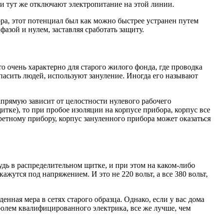
и тут же отключают электропитание на этой линии.
ора, этот потенциал был как можно быстрее устранен путем
азой и нулем, заставляя сработать защиту.
о очень характерно для старого жилого фонда, где проводка
опасить людей, используют зануление. Иногда его называют
апрямую зависит от целостности нулевого рабочего
тке), то при пробое изоляции на корпусе прибора, корпус все
кретному прибору, корпус зануленного прибора может оказаться
удь в распределительном щитке, и при этом на каком-либо
ажутся под напряжением. И это не 220 вольт, а все 380 вольт,
нная мера в сетях старого образца. Однако, если у вас дома
ролем квалифицированного электрика, все же лучше, чем