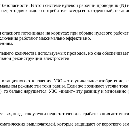
арт безопасности. В этой системе нулевой рабочий проводник (N
чает, что для каждого потребителя всегда есть отдельный, нез
 опасного потенциала на корпусах при обрыве нулевого рабочег
ключения работают максимально эффективно.
ениям.
большего количества используемых проводов, но она обеспечива
альной реконструкции электросетей.
тв защитного отключения. УЗО – это уникальное изобретение, к
мальном режиме эти токи равны. Если же возникает утечка тока (
 то баланс нарушается. УЗО «видит» эту разницу и мгновенно (
учаях, когда ток утечки недостаточен для срабатывания автомат
томатических выключателей, которые защищают от короткого за