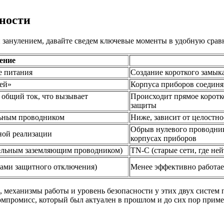
ности
 занулением, давайте сведем ключевые моменты в удобную срав
ение
е питания
Создание короткого замык
лей»
Корпуса приборов соедин
 общий ток, что вызывает
Происходит прямое коротк
защиты
ильным проводником
Ниже, зависит от целостн
Обрыв нулевого проводник
ной реализации
корпусах приборов
дельным заземляющим проводником)
TN-C (старые сети, где не
вами защитного отключения)
Менее эффективно работает
ь, механизмы работы и уровень безопасности у этих двух систем
омпромисс, который был актуален в прошлом и до сих пор примен