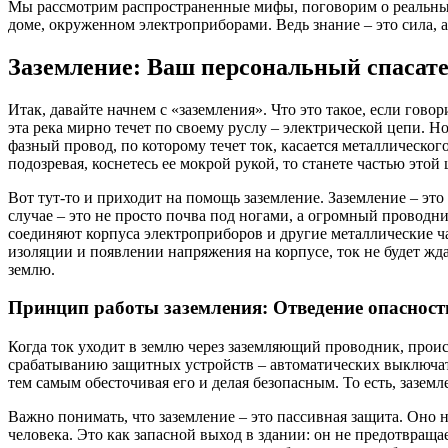
Мы рассмотрим распространенные мифы, поговорим о реальных 
доме, окруженном электроприборами. Ведь знание – это сила, а
Заземление: Ваш персональный спасат
Итак, давайте начнем с «заземления». Что это такое, если гово
эта река мирно течет по своему руслу – электрической цепи. 
фазный провод, по которому течет ток, касается металлическог
подозревая, коснетесь ее мокрой рукой, то станете частью этой 
Вот тут-то и приходит на помощь заземление. Заземление – эт
случае – это не просто почва под ногами, а огромный прово
соединяют корпуса электроприборов и другие металлические ча
изоляции и появлении напряжения на корпусе, ток не будет жда
землю.
Принцип работы заземления: Отведение опасност
Когда ток уходит в землю через заземляющий проводник, проис
срабатыванию защитных устройств – автоматических выключате
тем самым обесточивая его и делая безопасным. То есть, заземл
Важно понимать, что заземление – это пассивная защита. Оно 
человека. Это как запасной выход в здании: он не предотвраща