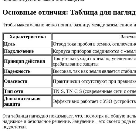
Основные отличия: Таблица для нагляд
Чтобы максимально четко понять разницу между заземлением и
Характеристика
Заземл
Цель
Отвод тока пробоя в землю, отключени
Подключение
Корпуса приборов соединяются с «зем
Ток утечки уходит в землю, увеличивая
Принцип действия
срабатывание защиты
Надежность
Высокая, так как земля является стаб
Опасности
Практически отсутствуют при правиль
Тип сети
TN-S, TN-C-S (современные сети с от
Дополнительная
Эффективно работает с УЗО (устройст
защита
Эта таблица наглядно показывает, что, несмотря на общую цел
надежное и безопасное решение. Зануление – это своего рода к
недостатки.