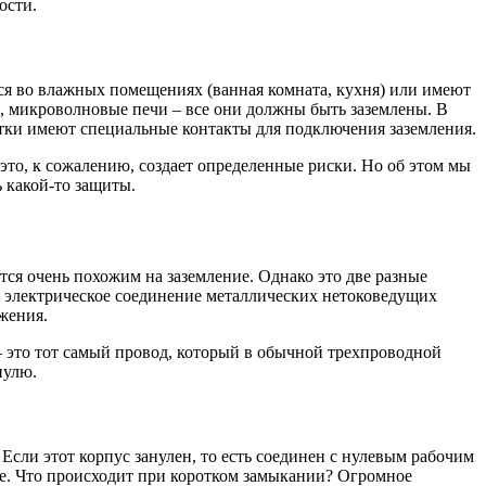
ости.
тся во влажных помещениях (ванная комната, кухня) или имеют
 микроволновые печи – все они должны быть заземлены. В
етки имеют специальные контакты для подключения заземления.
 это, к сожалению, создает определенные риски. Но об этом мы
ь какой-то защиты.
тся очень похожим на заземление. Однако это две разные
ое электрическое соединение металлических нетоковедущих
жения.
 – это тот самый провод, который в обычной трехпроводной
нулю.
Если этот корпус занулен, то есть соединен с нулевым рабочим
ие. Что происходит при коротком замыкании? Огромное