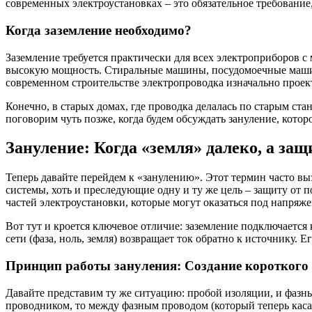
современных электроустановках – это обязательное требование
Когда заземление необходимо?
Заземление требуется практически для всех электроприборов с
высокую мощность. Стиральные машины, посудомоечные машин
современном строительстве электропроводка изначально проек
Конечно, в старых домах, где проводка делалась по старым ст
поговорим чуть позже, когда будем обсуждать зануление, котор
Зануление: Когда «земля» далеко, а за
Теперь давайте перейдем к «занулению». Этот термин часто выз
системы, хоть и преследующие одну и ту же цель – защиту от
частей электроустановки, которые могут оказаться под напряж
Вот тут и кроется ключевое отличие: заземление подключается
сети (фаза, ноль, земля) возвращает ток обратно к источнику.
Принцип работы зануления: Создание короткого
Давайте представим ту же ситуацию: пробой изоляции, и фазны
проводником, то между фазным проводом (который теперь каса