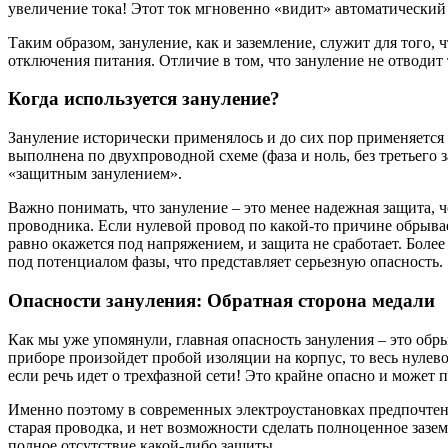
увеличение тока! Этот ток мгновенно «видит» автоматический
Таким образом, зануление, как и заземление, служит для того
отключения питания. Отличие в том, что зануление не отводит 
Когда используется зануление?
Зануление исторически применялось и до сих пор применяется в
выполнена по двухпроводной схеме (фаза и ноль, без третьего 
«защитным занулением».
Важно понимать, что зануление – это менее надежная защита, 
проводника. Если нулевой провод по какой-то причине обрывает
равно окажется под напряжением, и защита не сработает. Более
под потенциалом фазы, что представляет серьезную опасность.
Опасности зануления: Обратная сторона медали
Как мы уже упомянули, главная опасность зануления – это обр
приборе произойдет пробой изоляции на корпус, то весь нулевой
если речь идет о трехфазной сети! Это крайне опасно и может
Именно поэтому в современных электроустановках предпочтение
старая проводка, и нет возможности сделать полноценное зазе
полное отсутствие какой-либо защиты.