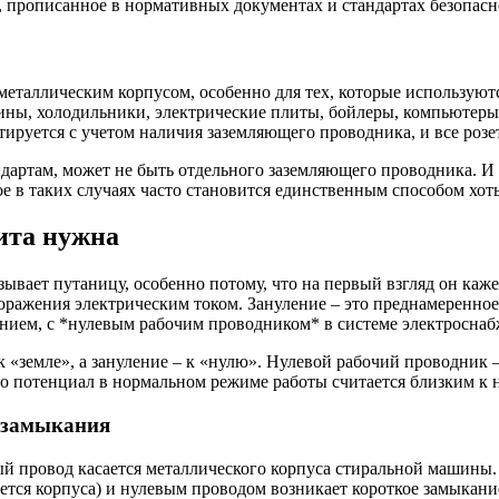
, прописанное в нормативных документах и стандартах безопасн
 металлическим корпусом, особенно для тех, которые использую
ы, холодильники, электрические плиты, бойлеры, компьютеры,
тируется с учетом наличия заземляющего проводника, и все роз
андартам, может не быть отдельного заземляющего проводника. И
ое в таких случаях часто становится единственным способом хот
щита нужна
ывает путаницу, особенно потому, что на первый взгляд он каже
 поражения электрическим током. Зануление – это преднамеренн
ением, с *нулевым рабочим проводником* в системе электроснаб
 к «земле», а зануление – к «нулю». Нулевой рабочий проводник
 Его потенциал в нормальном режиме работы считается близким к 
 замыкания
й провод касается металлического корпуса стиральной машины. 
ется корпуса) и нулевым проводом возникает короткое замыкан