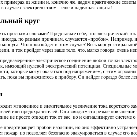
примерах из жизни и, конечно же, дадим практические советы, 
 в случае с электричеством – еще и надежная защита!
ельный круг
рить простыми словами? Представьте себе, что электрический ток
Но иногда, по разным причинам, случаются «пробои». Например,
о корпуса. Что произойдет в этом случае? Весь корпус стиральн
цепи, и ток пройдет через ваше тело, что, мягко говоря, очень не
о преднамеренное электрическое соединение любой точки электр
дник, имеющий нулевой электрический потенциал. Специальные 
сти, которые могут оказаться под напряжением, с этим огромным
ть, пока вы прикоснетесь к прибору. Он найдет гораздо более л
и
ходит мгновенное и значительное увеличение тока короткого за
лей или предохранителей. Они «видят» это резкое повышение т
ение не просто отводит ток от вас, но и сигнализирует системе о
не предотвращает пробой изоляции, но оно эффективно устраняет
ет пожар, но позволяет безопасно эвакуироваться в случае его 