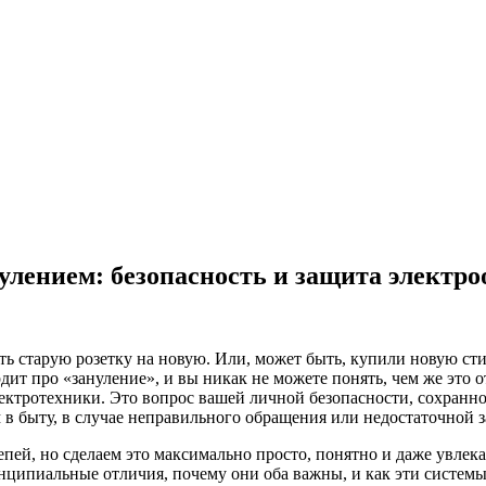
улением: безопасность и защита электр
ять старую розетку на новую. Или, может быть, купили новую ст
ит про «зануление», и вы никак не можете понять, чем же это от
электротехники. Это вопрос вашей личной безопасности, сохранн
 в быту, в случае неправильного обращения или недостаточной
епей, но сделаем это максимально просто, понятно и даже увлека
инципиальные отличия, почему они оба важны, и как эти системы