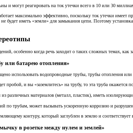
 и могут реагировать на ток утечки всего в 10 или 30 миллиам
ботает максимально эффективно, поскольку ток утечки имеет пр
ки не будет иметь «земли» для замыкания цепи. Поэтому установ
тереотипы
ений, особенно когда речь заходит о таких сложных темах, как з
у или батарею отопления»
щено использовать водопроводные трубы, трубы отопления или 
т пробой, и вы «заземлитесь» на трубу, то эта труба окажется п
из различных материалов (металл, пластик), иметь изолирующие
ий по трубам, может вызывать ускоренную коррозию и разрушен
мляющему контуру, который заглублен в землю и соответствует 
емычку в розетке между нулем и землей»