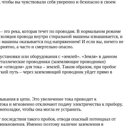
чтобы вы чувствовали себя уверенно и безопасно в своем
 – это река, которая течет по проводам. В нормальном режиме
 изоляция провода внутри стиральной машины изнашивается, и
ой машины оказывается под напряжением! И если вы, ничего не
приятно, а часто и смертельно опасно.
оустановки или оборудования с «землей». «Земля» в данном
металлические проводники (заземляющие проводники)
 «отводом» для тока – землей. Таким образом, при пробое
егкий путь – через заземляющий проводник уйдет прямо в
мыкания в цепи. Это увеличение тока приводит к
ока и мгновенно отключают подачу электричества к прибору,
 неполадке, чтобы она могла ее устранить.
 последствия такого пробоя, отводя опасный потенциал от
возникновения. Именно поэтому наличие заземления в