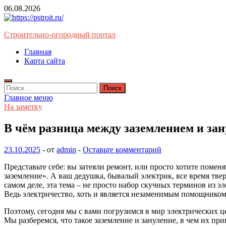
Перейти
06.08.2026
к
содержимому
Строительно-огородный портал
Главная
Карта сайта
Найти:
Главное меню
На заметку
В чём разница между заземлением и зан
23.10.2025
-
от
admin
-
Оставьте комментарий
Представьте себе: вы затеяли ремонт, или просто хотите помен
заземление». А ваш дедушка, бывалый электрик, все время тверд
самом деле, эта тема – не просто набор скучных терминов из 
Ведь электричество, хоть и является незаменимым помощником
Поэтому, сегодня мы с вами погрузимся в мир электрических ц
Мы разберемся, что такое заземление и зануление, в чем их пр