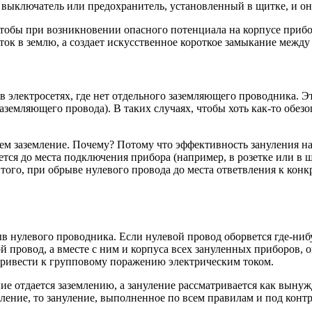
 выключатель или предохранитель, установленный в щитке, и он
, чтобы при возникновении опасного потенциала на корпусе приб
ток в землю, а создает искусственное короткое замыкание между ф
 электросетях, где нет отдельного заземляющего проводника. Эт
заземляющего провода). В таких случаях, чтобы хоть как-то обез
чем заземление. Почему? Потому что эффективность зануления н
ся до места подключения прибора (например, в розетке или в щи
 того, при обрыве нулевого провода до места ответвления к кон
ыв нулевого проводника. Если нулевой провод оборвется где-ниб
 провод, а вместе с ним и корпуса всех зануленных приборов, ок
 привести к групповому поражению электрическим током.
 отдается заземлению, а зануление рассматривается как вынужде
мление, то зануление, выполненное по всем правилам и под конт