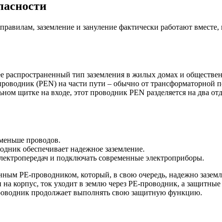
пасности
равилам, заземление и зануление фактически работают вместе, 
олее распространенный тип заземления в жилых домах и обществе
роводник (PEN) на части пути – обычно от трансформаторной по
ьном щитке на входе, этот проводник PEN разделяется на два о
 меньше проводов.
одник обеспечивает надежное заземление.
электропередач и подключать современные электроприборы.
нным PE-проводником, который, в свою очередь, надежно заземл
и на корпус, ток уходит в землю через PE-проводник, а защитны
проводник продолжает выполнять свою защитную функцию.