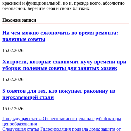
красивой и функциональной, но и, прежде всего, абсолютно
безопасной. Берегите себя и своих близких!
Похожие записи
На чем можно сэкономить во время ремонта:
полезные советы
15.02.2026
Хитрости, которые сэкономят кучу времени при
уборке: полезные советы для занятых хозяек
15.02.2026
5 советов для тех, кто покупает раковину из
нержавеющей стали
15.02.2026
Навигация
Предыдущая статья
От чего зависит цена на сруб: факторы
ценообразования
по
Следующая статья
Гидроизоляция подвала дома: защита от