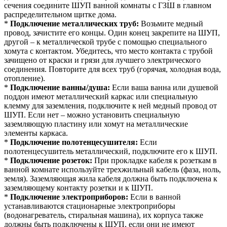
сечения соедините ШУП ванной комнаты с ГЗШ в главном
распределительном щитке дома.
*
Подключение металлических труб:
Возьмите медный
провод, зачистите его концы. Один конец закрепите на ШУП,
другой – к металлической трубе с помощью специального
хомута с контактом. Убедитесь, что место контакта с трубой
зачищено от краски и грязи для лучшего электрического
соединения. Повторите для всех труб (горячая, холодная вода,
отопление).
*
Подключение ванны/душа:
Если ваша ванна или душевой
поддон имеют металлический каркас или специальную
клемму для заземления, подключите к ней медный провод от
ШУП. Если нет – можно установить специальную
заземляющую пластину или хомут на металлические
элементы каркаса.
*
Подключение полотенцесушителя:
Если
полотенцесушитель металлический, подключите его к ШУП.
*
Подключение розеток:
При прокладке кабеля к розеткам в
ванной комнате используйте трехжильный кабель (фаза, ноль,
земля). Заземляющая жила кабеля должна быть подключена к
заземляющему контакту розетки и к ШУП.
*
Подключение электроприборов:
Если в ванной
устанавливаются стационарные электроприборы
(водонагреватель, стиральная машина), их корпуса также
должны быть подключены к ШУП, если они не имеют