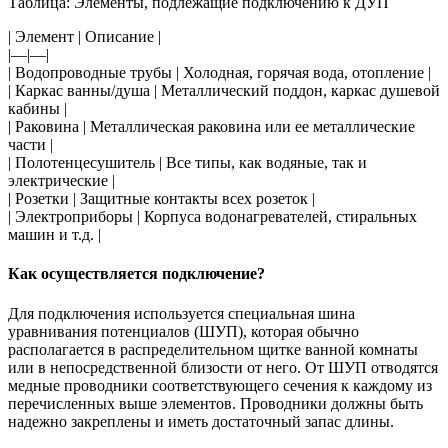
Таблица: Элементы, подлежащие подключению к ДУП
| Элемент | Описание |
|—|—|
| Водопроводные трубы | Холодная, горячая вода, отопление |
| Каркас ванны/душа | Металлический поддон, каркас душевой
кабины |
| Раковина | Металлическая раковина или ее металлические
части |
| Полотенцесушитель | Все типы, как водяные, так и
электрические |
| Розетки | Защитные контакты всех розеток |
| Электроприборы | Корпуса водонагревателей, стиральных
машин и т.д. |
Как осуществляется подключение?
Для подключения используется специальная шина
уравнивания потенциалов (ШУП), которая обычно
располагается в распределительном щитке ванной комнаты
или в непосредственной близости от него. От ШУП отводятся
медные проводники соответствующего сечения к каждому из
перечисленных выше элементов. Проводники должны быть
надежно закреплены и иметь достаточный запас длины.