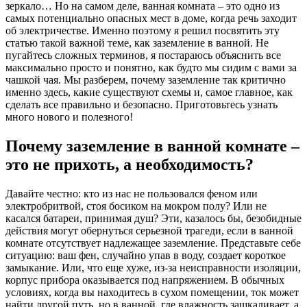
зеркало… Но на самом деле, ванная комната – это одно из
самых потенциально опасных мест в доме, когда речь заходит
об электричестве. Именно поэтому я решил посвятить эту
статью такой важной теме, как заземление в ванной. Не
пугайтесь сложных терминов, я постараюсь объяснить все
максимально просто и понятно, как будто мы сидим с вами за
чашкой чая. Мы разберем, почему заземление так критично
именно здесь, какие существуют схемы и, самое главное, как
сделать все правильно и безопасно. Приготовьтесь узнать
много нового и полезного!
Почему заземление в ванной комнате –
это не прихоть, а необходимость?
Давайте честно: кто из нас не пользовался феном или
электробритвой, стоя босиком на мокром полу? Или не
касался батареи, принимая душ? Эти, казалось бы, безобидные
действия могут обернуться серьезной трагеди, если в ванной
комнате отсутствует надлежащее заземление. Представьте себе
ситуацию: ваш фен, случайно упав в воду, создает короткое
замыкание. Или, что еще хуже, из-за неисправности изоляции,
корпус прибора оказывается под напряжением. В обычных
условиях, когда вы находитесь в сухом помещении, ток может
найти другой путь, но в ванной, где влажность зашкаливает, а