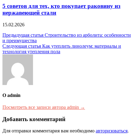
5 советов для тех, кто покупает раковину из
нержавеющей стали
15.02.2026
Навигация
Предыдущая статья
Строительство из арболита: особенности
и преимущества
по
Следующая статья
Как утеплить линолеум: материалы и
записям
технология утепления пола
О admin
Посмотреть все записи автора admin →
Добавить комментарий
Для отправки комментария вам необходимо
авторизоваться
.