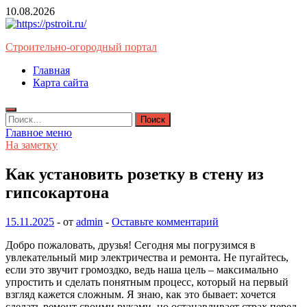
Перейти
10.08.2026
к
содержимому
Строительно-огородный портал
Главная
Карта сайта
Найти:
Главное меню
На заметку
Как установить розетку в стену из
гипсокартона
15.11.2025
-
от
admin
-
Оставьте комментарий
Добро пожаловать, друзья! Сегодня мы погрузимся в
увлекательный мир электричества и ремонта. Не пугайтесь,
если это звучит громоздко, ведь наша цель – максимально
упростить и сделать понятным процесс, который на первый
взгляд кажется сложным. Я знаю, как это бывает: хочется
сделать ремонт своими руками, но останавливает страх перед