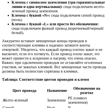
Клемма с символом заземления (три горизонтальные
линии и одна вертикальная):
сюда подключаем желто-
зеленый провод заземления.
Клемма с буквой «N»:
сюда подключаем синий провод
(ноль).
Клемма с буквой «L» или просто без обозначения:
сюда подключаем фазный провод (коричневый/черный/
белый).
Аккуратно вставьте зачищенные концы проводов в
соответствующие клеммы и надежно затяните винты
отверткой. Убедитесь, что каждый провод плотно зажат и не
выскочит, если его потянуть. Если провод плохо зажат, это
может привести к искрению и нагреву, что очень опасно.
Важно: при одключении проводов не оставляйте оголенных
участков, не зажатых клеммой. Все зачищенные части провода
должны быть полностью спрятаны в клеммах.
Таблица: Соответствие цветов проводов и клемм
Обозначение на
Цвет провода
Назначение
розетке
PE (символ
Желто-зеленый
Заземление
заземления)
Синий
Ноль
N