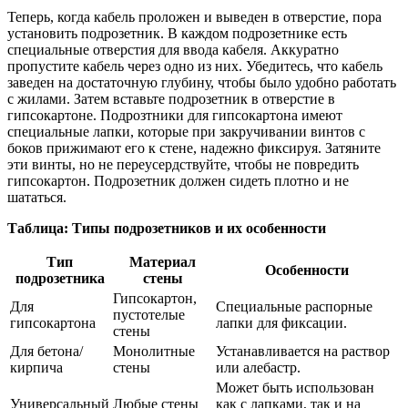
Теперь, когда кабель проложен и выведен в отверстие, пора
установить подрозетник. В каждом подрозетнике есть
специальные отверстия для ввода кабеля. Аккуратно
пропустите кабель через одно из них. Убедитесь, что кабель
заведен на достаточную глубину, чтобы было удобно работать
с жилами. Затем вставьте подрозетник в отверстие в
гипсокартоне. Подрозтники для гипсокартона имеют
специальные лапки, которые при закручивании винтов с
боков прижимают его к стене, надежно фиксируя. Затяните
эти винты, но не переусердствуйте, чтобы не повредить
гипсокартон. Подрозетник должен сидеть плотно и не
шататься.
Таблица: Типы подрозетников и их особенности
Тип
Материал
Особенности
подрозетника
стены
Гипсокартон,
Для
Специальные распорные
пустотелые
гипсокартона
лапки для фиксации.
стены
Для бетона/
Монолитные
Устанавливается на раствор
кирпича
стены
или алебастр.
Может быть использован
Универсальный
Любые стены
как с лапками, так и на