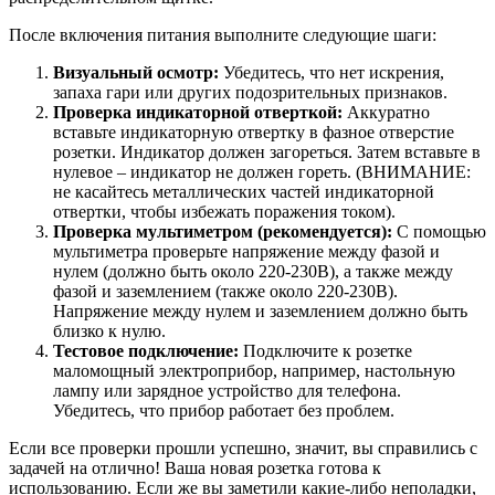
После включения питания выполните следующие шаги:
Визуальный осмотр:
Убедитесь, что нет искрения,
запаха гари или других подозрительных признаков.
Проверка индикаторной отверткой:
Аккуратно
вставьте индикаторную отвертку в фазное отверстие
розетки. Индикатор должен загореться. Затем вставьте в
нулевое – индикатор не должен гореть. (ВНИМАНИЕ:
не касайтесь металлических частей индикаторной
отвертки, чтобы избежать поражения током).
Проверка мультиметром (рекомендуется):
С помощью
мультиметра проверьте напряжение между фазой и
нулем (должно быть около 220-230В), а также между
фазой и заземлением (также около 220-230В).
Напряжение между нулем и заземлением должно быть
близко к нулю.
Тестовое подключение:
Подключите к розетке
маломощный электроприбор, например, настольную
лампу или зарядное устройство для телефона.
Убедитесь, что прибор работает без проблем.
Если все проверки прошли успешно, значит, вы справились с
задачей на отлично! Ваша новая розетка готова к
использованию. Если же вы заметили какие-либо неполадки,