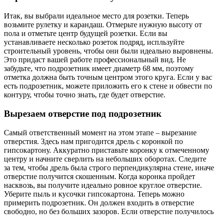
Итак, вы выбрали идеальное место для розетки. Теперь
возьмите рулетку и карандаш. Отмерьте нужную высоту от
пола и отметьте центр будущей розетки. Если вы
устанавливаете несколько розеток подряд, испльзуйте
строительный уровень, чтобы они были идеально выровнены.
Это придаст вашей работе профессиональный вид. Не
забудьте, что подрозетник имеет диаметр 68 мм, поэтому
отметка должна быть точным центром этого круга. Если у вас
есть подрозетник, можете приложить его к стене и обвести по
контуру, чтобы точно знать, где будет отверстие.
Вырезаем отверстие под подрозетник
Самый ответственный момент на этом этапе – вырезание
отверстия. Здесь нам пригодится дрель с коронкой по
гипсокартону. Аккуратно приставьте коронку к отмеченному
центру и начните сверлить на небольших оборотах. Следите
за тем, чтобы дрель была строго перпендикулярна стене, иначе
отверстие получится скошенным. Когда коронка пройдет
насквозь, вы получите идеально ровное круглое отверстие.
Уберите пыль и кусочки гипсокартона. Теперь можно
примерить подрозетник. Он должен входить в отверстие
свободно, но без больших зазоров. Если отверстие получилось