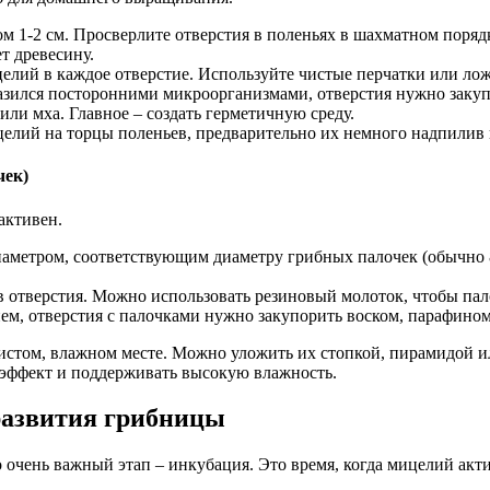
м 1-2 см. Просверлите отверстия в поленьях в шахматном порядк
т древесину.
лий в каждое отверстие. Используйте чистые перчатки или ложк
азился посторонними микроорганизмами, отверстия нужно закупо
ли мха. Главное – создать герметичную среду.
лий на торцы поленьев, предварительно их немного надпилив ил
чек)
активен.
иаметром, соответствующим диаметру грибных палочек (обычно 8
в отверстия. Можно использовать резиновый молоток, чтобы па
ем, отверстия с палочками нужно закупорить воском, парафино
истом, влажном месте. Можно уложить их стопкой, пирамидой и
эффект и поддерживать высокую влажность.
развития грибницы
 очень важный этап – инкубация. Это время, когда мицелий акти