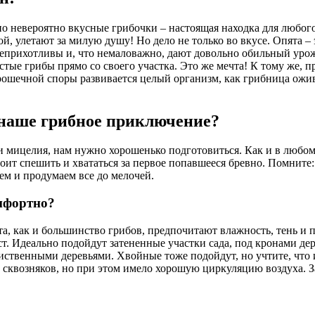
 но невероятно вкусные грибочки – настоящая находка для любог
аной, улетают за милую душу! Но дело не только во вкусе. Опята
неприхотливы и, что немаловажно, дают довольно обильный урож
тые грибы прямо со своего участка. Это же мечта! К тому же, п
рошечной споры развивается целый организм, как грибница ожив
 наше грибное приключение?
 мицелия, нам нужно хорошенько подготовиться. Как и в любом с
оит спешить и хвататься за первое попавшееся бревно. Помните
нем и продумаем все до мелочей.
омфортно?
та, как и большинство грибов, предпочитают влажность, тень и
. Идеально подойдут затененные участки сада, под кронами дер
твенными деревьями. Хвойные тоже подойдут, но учтите, что и
 сквозняков, но при этом имело хорошую циркуляцию воздуха. З