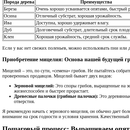
Порода дерева
Преимущества
Береза
Очень хорошо усваивается опятами, быстрый 
Осина
Отличный субстрат, хорошая урожайность.
Ива
Доступна, хорошо удерживает влагу.
Дуб
Долговечный субстрат, длительный срок плод
Клен
Хорошая урожайность, средний срок службы.
Если у вас нет свежих поленьев, можно использовать пни или 
Приобретение мицелия: Основа нашей будущей 
Мицелий – это, по сути, «семена» грибов. Не пытайтесь собрат
проверенных продавцов. Мицелий бывает двух видов:
Зерновой мицелий:
Это споры грибов, выращенные на зе
жизнеспособен и быстрее прорастает.
Древесные палочки (грибные палочки):
Это деревянные
отверстия.
Я рекомендую начать с зернового мицелия, он обычно дает бо
внимание на срок годности и условия хранения. Качественный
Пошаговый процесс: Выращиваем опят