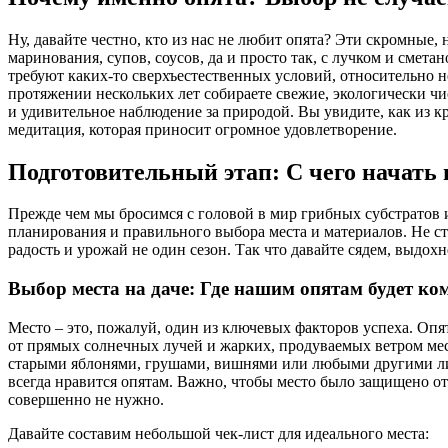
Ну, давайте честно, кто из нас не любит опята? Эти скромные,
маринования, супов, соусов, да и просто так, с лучком и смет
требуют каких-то сверхъестественных условий, относительно 
протяжении нескольких лет собираете свежие, экологически чис
и удивительное наблюдение за природой. Вы увидите, как из к
медитация, которая приносит огромное удовлетворение.
Подготовительный этап: С чего начать
Прежде чем мы бросимся с головой в мир грибных субстратов и
планирования и правильного выбора места и материалов. Не ст
радость и урожай не один сезон. Так что давайте сядем, выдох
Выбор места на даче: Где нашим опятам будет к
Место – это, пожалуй, один из ключевых факторов успеха. Опя
от прямых солнечных лучей и жарких, продуваемых ветром мест
старыми яблонями, грушами, вишнями или любыми другими лис
всегда нравится опятам. Важно, чтобы место было защищено от
совершенно не нужно.
Давайте составим небольшой чек-лист для идеального места: