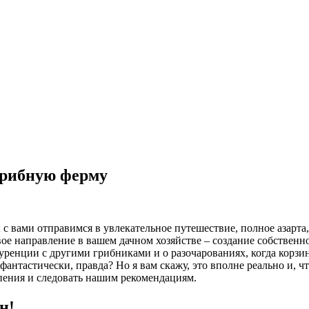
 грибную ферму
 с вами отправимся в увлекательное путешествие, полное азарта,
вое направление в вашем дачном хозяйстве – создание собствен
уренции с другими грибниками и о разочарованиях, когда корзин
фантастически, правда? Но я вам скажу, это вполне реально и, чт
рпения и следовать нашим рекомендациям.
н!