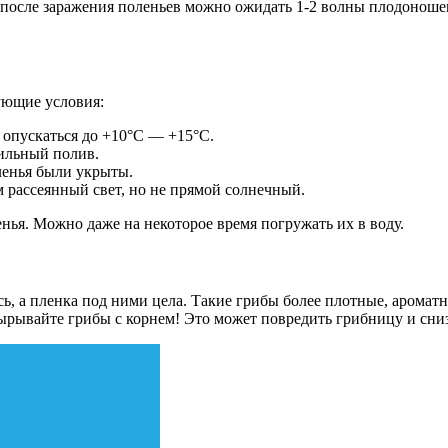
да после заражения поленьев можно ожидать 1-2 волны плодонош
ующие условия:
опускаться до +10°C — +15°C.
ильный полив.
ленья были укрыты.
рассеянный свет, но не прямой солнечный.
енья. Можно даже на некоторое время погружать их в воду.
ь, а пленка под ними цела. Такие грибы более плотные, аромат
вырывайте грибы с корнем! Это может повредить грибницу и сни