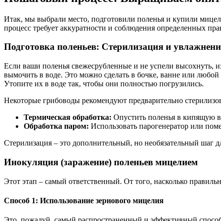
Итак, мы выбрали место, подготовили поленья и купили мице
процесс требует аккуратности и соблюдения определенных пра
Подготовка поленьев: Стерилизация и увлажнени
Если ваши поленья свежесрубленные и не успели высохнуть, их
вымочить в воде. Это можно сделать в бочке, ванне или любой
Утопите их в воде так, чтобы они полностью погрузились.
Некоторые грибоводы рекомендуют предварительно стерилизов
Термическая обработка:
Опустить поленья в кипящую вод
Обработка паром:
Использовать парогенератор или поме
Стерилизация – это дополнительный, но необязательный шаг д
Инокуляция (заражение) поленьев мицелием
Этот этап – самый ответственный. От того, насколько правиль
Способ 1: Использование зернового мицелия
Это, пожалуй, самый распространенный и эффективный спосо