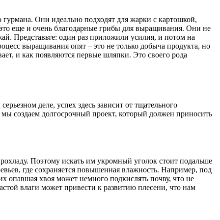
о гурмана. Они идеально подходят для жарки с картошкой,
 – это еще и очень благодарные грибы для выращивания. Они не
ай. Представьте: один раз приложили усилия, и потом на
роцесс выращивания опят – это не только добыча продукта, но
ает, и как появляются первые шляпки. Это своего рода
ерьезном деле, успех здесь зависит от тщательного
: мы создаем долгосрочный проект, который должен приносить
 прохладу. Поэтому искать им укромный уголок стоит подальше
евьев, где сохраняется повышенная влажность. Например, под
х опавшая хвоя может немного подкислять почву, что не
астой влаги может привести к развитию плесени, что нам