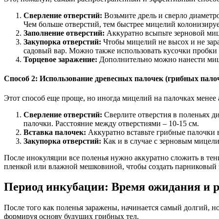
Сверление отверстий:
Возьмите дрель и сверло диаметро
Чем больше отверстий, тем быстрее мицелий колонизируе
Заполнение отверстий:
Аккуратно всыпьте зерновой мице
Закупорка отверстий:
Чтобы мицелий не высох и не зар
садовый вар. Можно также использовать кусочки пробки и
Торцевое заражение:
Дополнительно можно нанести мице
Способ 2: Использование древесных палочек (грибных пало
Этот способ еще проще, но иногда мицелий на палочках менее 
Сверление отверстий:
Сверлите отверстия в поленьях д
палочки. Расстояние между отверстиями – 10-15 см.
Вставка палочек:
Аккуратно вставьте грибные палочки 
Закупорка отверстий:
Как и в случае с зерновым мицели
После инокуляции все поленья нужно аккуратно сложить в тен
пленкой или влажной мешковиной, чтобы создать парниковый 
Период инкубации: Время ожидания и 
После того как поленья заражены, начинается самый долгий, но
формируя основу будущих грибных тел.