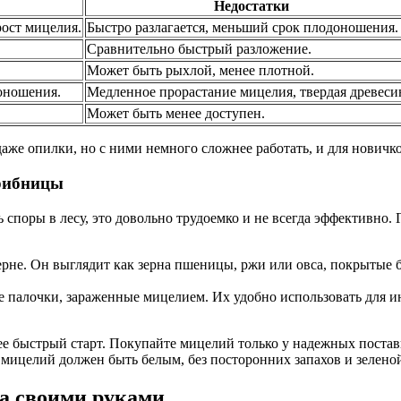
Недостатки
рост мицелия.
Быстро разлагается, меньший срок плодоношения.
Сравнительно быстрый разложение.
Может быть рыхлой, менее плотной.
оношения.
Медленное прорастание мицелия, твердая древеси
Может быть менее доступен.
даже опилки, но с ними немного сложнее работать, и для новичко
грибницы
ь споры в лесу, это довольно трудоемко и не всегда эффективно
рне. Он выглядит как зерна пшеницы, ржи или овса, покрытые
 палочки, зараженные мицелием. Их удобно использовать для ин
лее быстрый старт. Покупайте мицелий только у надежных пост
 мицелий должен быть белым, без посторонних запахов и зелено
а своими руками