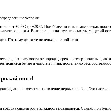
 определенные условия:
ток – от +20°C до +28°C. При более низких температурах проце
ритически важна. Если поленья начнут пересыхать, мицелий ост
еден. Поэтому держите поленья в полной тени.
месяцев, в зависимости от породы дерева, размера поленьев, а
ьев появятся белые пушистые пятна, постепенно распространяющи
рожай опят!
 долгожданный момент – появление первых грибов! Это настоящ
а воздуха снижается, а влажность повышается. Однако при благ