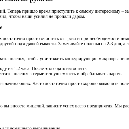
лий. Теперь пришло время приступить к самому интересному – 
вил, чтобы наши усилия не пропали даром.
е
 достаточно просто очистить от грязи и при необходимости нем
 другой подходящей емкости. Замачивайте поленья на 2-3 дня, а
ать поленья, чтобы уничтожить конкурирующие микроорганизмы
у на 1-2 часа. После этого дать им остыть.
стить поленья в герметичную емкость и обрабатывать паром.
ля начинающих. Часто достаточно просто хорошо вымочить поле
но вы внесете мицелий, зависит успех всего предприятия. Мы р
б для домашнего выращивания.