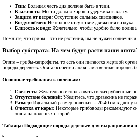
Тень:
Большая часть дня должна быть в тени.
Влажность:
Место должно хорошо удерживать влагу.
Защита от ветра:
Отсутствие сильных сквозняков.
Воздухообмен:
Не полное отсутствие движения воздуха.
Близость к воде:
Желательно, чтобы удобно было полива
Помните, что грибы – это не растения, им не нужен солнечный 
Выбор субстрата: На чем будут расти наши опята
Опята – грибы-сапрофиты, то есть они питаются мертвой орга
породы деревьев. Опята особенно любят лиственные породы: бер
Основные требования к поленьям:
Свежесть:
Желательно использовать свежесрубленные пол
Отсутствие болезней:
Убедитесь, что древесина не пора
Размер:
Идеальный размер поленьев – 20-40 см в длину и
Очистка от коры:
Некоторые грибоводы рекомендуют сни
опята на поленьях с корой.
Таблица: Подходящие породы деревьев для выращивания 