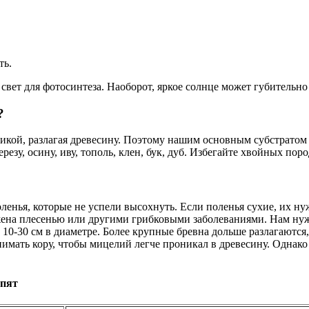
ть.
свет для фотосинтеза. Наоборот, яркое солнце может губительно
?
никой, разлагая древесину. Поэтому нашим основным субстратом
езу, осину, иву, тополь, клен, бук, дуб. Избегайте хвойных поро
енья, которые не успели высохнуть. Если поленья сухие, их ну
жена плесенью или другими грибковыми заболеваниями. Нам ну
 10-30 см в диаметре. Более крупные бревна дольше разлагаются
мать кору, чтобы мицелий легче проникал в древесину. Однако 
опят