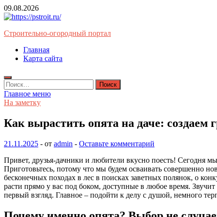
Перейти
09.08.2026
к
содержимому
Строительно-огородный портал
Главная
Карта сайта
Найти:
Главное меню
На заметку
Как вырастить опята на даче: создаем
21.11.2025
-
от
admin
-
Оставьте комментарий
Привет, друзья-дачники и любители вкусно поесть! Сегодня мы
Приготовьтесь, потому что мы будем осваивать совершенно но
бесконечных походах в лес в поисках заветных полянок, о конк
расти прямо у вас под боком, доступные в любое время. Звучит 
первый взгляд. Главное – подойти к делу с душой, немного те
Почему именно опята? Выбор не случае