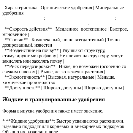
| Характеристика | Органические удобрения | Минеральные
удобрения |
| :———————- | :—————————————— | :
——————————————————- |
| **Скорость действия** | Медленное, постепенное | Быстрое,
мгновенное |
| **Состав** | Комплексный, но не всегда точный | Точно
дозированный, известен |
| **Воздействие на почву** | Улучшают структуру,
стимулируют микрофлору | Не влияют на структуру, могут
закислять или засолять почву |
| **Риск передозировки** | Ниже, но возможен (особенно со
свежим навозом) | Выше, легко «сжечь» растения |
| **Экологичность** | Высокая, натуральные | Меньше,
химическое производство |
| **Доступность** | Широко доступны | Широко доступны |
Жидкие и гранулированные удобрения
Форма выпуска удобрения также имеет значение.
* **Жидкие удобрения**: Быстро усваиваются растениями,
идеально подходят для корневых и внекорневых подкормок.
Обычно их разводят в воде.