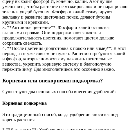
сцену выходит фосфор! И, конечно, калий. Азот лучше
уменьшить, чтобы растение не «зажировало» и не наращивало
зелень в ущерб бутонам. Фосфор и калий стимулируют
закладку и развитие цветочных почек, делают бутоны
крупными и крепкими.
3. **Активное цветение**: Фосфор и калий остаются
главными героями. Они поддерживают яркость и
продолжительность цветения, помогают цветам дольше
сохранять свежесть.
4. **После цветения (подготовка к покою или зиме)**: В этот
период азот уже совсем не нужен. Растению требуются калий
и фосфор, которые помогут ему накопить питательные
вещества, укрепить корневую систему и благополучно
пережить зиму. Для многолетников это особенно важно.
Корневая или внекорневая подкормка?
Существуют два основных способа внесения удобрений:
Корневая подкормка
Это традиционный способ, когда удобрение вносится под
корень растения.
* **Как делать**: Удобрение разводится в воде согласно