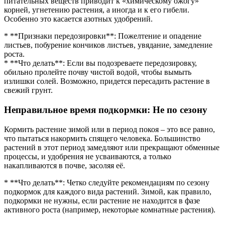
питательных веществ приводит к «химическому ожогу»
корней, угнетению растения, а иногда и к его гибели.
Особенно это касается азотных удобрений.
* **Признаки передозировки**: Пожелтение и опадение
листьев, побурение кончиков листьев, увядание, замедление
роста.
* **Что делать**: Если вы подозреваете передозировку,
обильно пролейте почву чистой водой, чтобы вымыть
излишки солей. Возможно, придется пересадить растение в
свежий грунт.
Неправильное время подкормки: Не по сезону
Кормить растение зимой или в период покоя – это все равно,
что пытаться накормить спящего человека. Большинство
растений в этот период замедляют или прекращают обменные
процессы, и удобрения не усваиваются, а только
накапливаются в почве, засоляя её.
* **Что делать**: Четко следуйте рекомендациям по сезону
подкормок для каждого вида растений. Зимой, как правило,
подкормки не нужны, если растение не находится в фазе
активного роста (например, некоторые комнатные растения).