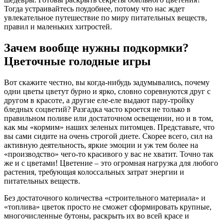
Тогда устраивайтесь поудобнее, потому что нас ждет
увлекательное путешествие по миру питательных веществ,
правил и маленьких хитростей.
Зачем вообще нужны подкормки?
Цветочные голодные игры
Вот скажите честно, вы когда-нибудь задумывались, почему
одни цветы цветут бурно и ярко, словно соревнуются друг с
другом в красоте, а другие еле-еле выдают пару-тройку
бледных соцветий? Разгадка часто кроется не только в
правильном поливе или достаточном освещении, но и в том,
как мы «кормим» наших зеленых питомцев. Представьте, что
вы сами сидите на очень строгой диете. Скорее всего, сил на
активную деятельность, яркие эмоции и уж тем более на
«производство» чего-то красивого у вас не хватит. Точно так
же и с цветами! Цветение – это огромная нагрузка для любого
растения, требующая колоссальных затрат энергии и
питательных веществ.
Без достаточного количества «строительного материала» и
«топлива» цветок просто не сможет сформировать крупные,
многочисленные бутоны, раскрыть их во всей красе и