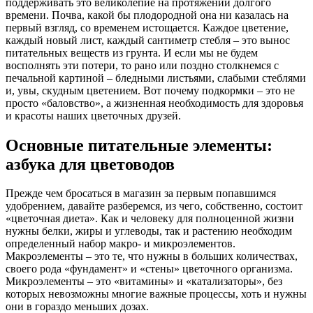
поддерживать это великолепие на протяжении долгого
времени. Почва, какой бы плодородной она ни казалась на
первый взгляд, со временем истощается. Каждое цветение,
каждый новый лист, каждый сантиметр стебля – это вынос
питательных веществ из грунта. И если мы не будем
восполнять эти потери, то рано или поздно столкнемся с
печальной картиной – бледными листьями, слабыми стеблями
и, увы, скудным цветением. Вот почему подкормки – это не
просто «баловство», а жизненная необходимость для здоровья
и красоты наших цветочных друзей.
Основные питательные элементы:
азбука для цветоводов
Прежде чем бросаться в магазин за первым попавшимся
удобрением, давайте разберемся, из чего, собственно, состоит
«цветочная диета». Как и человеку для полноценной жизни
нужны белки, жиры и углеводы, так и растению необходим
определенный набор макро- и микроэлементов.
Макроэлементы – это те, что нужны в больших количествах,
своего рода «фундамент» и «стены» цветочного организма.
Микроэлементы – это «витамины» и «катализаторы», без
которых невозможны многие важные процессы, хоть и нужны
они в гораздо меньших дозах.