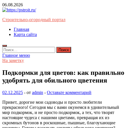
Перейти
06.08.2026
к
содержимому
Строительно-огородный портал
Главная
Карта сайта
Найти:
Главное меню
На заметку
Подкормки для цветов: как правильно
удобрять для обильного цветения
02.12.2025
-
от
admin
-
Оставьте комментарий
Привет, дорогие мои садоводы и просто любители
прекрасного! Сегодня мы с вами окунемся в удивительный
мир подкормок, и не просто подкормок, а тех, что творят
настоящие чудеса с нашими цветами, превращая их из
скромных бутонов в роскошные, пышные, благоухающие
шедевры. Готовы раскрыть секреты обильного цветения?