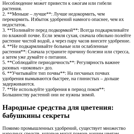
Несоблюдение может привести к ожогам или гибели
растения.
2. **Меньше – лучше**: Лучше недокормить, чем
перекормить. Избыток удобрений намного опаснее, чем их
недостаток.
3. **Поливайте перед подкормкой**: Всегда подкармливайте
по влажной почве. Если земля сухая, сначала обильно полейте
растение чистой водой, а через пару часов внесите удобрение.
4. **Не подкармливайте больные или ослабленные
растения**: Сначала устраните причину болезни или стресса,
а затем уже думайте о питании.
5. **Соблюдайте периодичность**: Регулярность важнее
разовых «шоковых» доз.
6. **Учитывайте тип почвы**: На песчаных почвах
удобрения вымываются быстрее, на глинистых – дольше
задерживаются.
7. **Не используйте удобрения в период покоя**:
Большинству растений они не нужны зимой.
Народные средства для цветения:
бабушкины секреты
Помимо промышленных удобрений, существует множество
народных средств, которые могут помочь нашим цветам