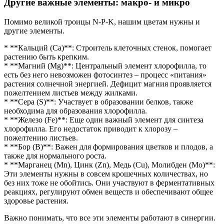
Другие важные элементы: макро- и микро
Помимо великой троицы N-P-K, нашим цветам нужны и
другие элементы.
* **Кальций (Ca)**: Строитель клеточных стенок, помогает
растению быть крепким.
* **Магний (Mg)**: Центральный элемент хлорофилла, то
есть без него невозможен фотосинтез – процесс «питания»
растения солнечной энергией. Дефицит магния проявляется
пожелтением листьев между жилками.
* **Сера (S)**: Участвует в образовании белков, также
необходима для образования хлорофилла.
* **Железо (Fe)**: Еще один важный элемент для синтеза
хлорофилла. Его недостаток приводит к хлорозу –
пожелтению листьев.
* **Бор (B)**: Важен для формирования цветков и плодов, а
также для нормального роста.
* **Марганец (Mn), Цинк (Zn), Медь (Cu), Молибден (Mo)**:
Эти элементы нужны в совсем крошечных количествах, но
без них тоже не обойтись. Они участвуют в ферментативных
реакциях, регулируют обмен веществ и обеспечивают общее
здоровье растения.
Важно понимать, что все эти элементы работают в синергии.