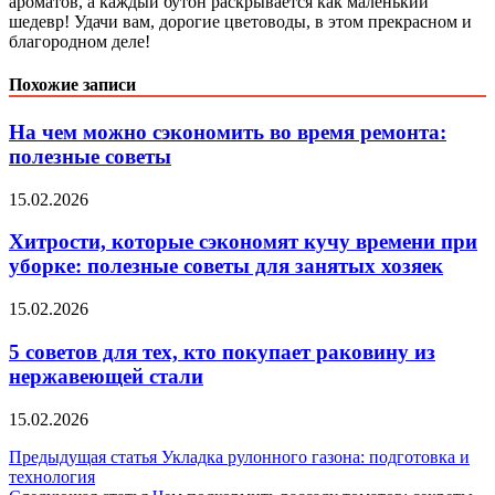
ароматов, а каждый бутон раскрывается как маленький
шедевр! Удачи вам, дорогие цветоводы, в этом прекрасном и
благородном деле!
Похожие записи
На чем можно сэкономить во время ремонта:
полезные советы
15.02.2026
Хитрости, которые сэкономят кучу времени при
уборке: полезные советы для занятых хозяек
15.02.2026
5 советов для тех, кто покупает раковину из
нержавеющей стали
15.02.2026
Навигация
Предыдущая статья
Укладка рулонного газона: подготовка и
технология
по