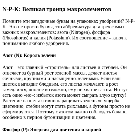
N-P-K: Великая троица макроэлементов
Помните эти загадочные буквы на упаковках удобрений? N-P-
K. Это не просто буквы, это аббревиатура для трех самых
важных макроэлементов: азота (Nitrogen), фосфора
(Phosphorus) и калия (Potassium). Их соотношение – ключ к
пониманию любого удобрения.
Азот (N): Король зелени
Азот – это главный «строитель» для листьев и стеблей. Он
отвечает за бурный рост зеленой массы, делает листья
сочными, крупными и насыщенно-зелеными. Если ваш
цветок выглядит бледным, его листья мельчают, а рост
замедлился, вполне возможно, ему не хватает азота. Но тут
есть одно «но»: избыток азота может сыграть злую шутку!
Растение начнет активно наращивать зелень «в ущерб»
цветению, стебли могут стать рыхлыми, а бутоны просто не
сформируются. Поэтому с азотом важно соблюдать баланс,
особенно в период бутонизации и цветения.
Фосфор (P): Энергия для цветения и корней