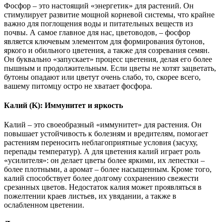
Фосфор – это настоящий «энергетик» для растений. Он
стимулирует развитие мощной корневой системы, что крайне
важно для поглощения воды и питательных веществ из
почвы. А самое главное для нас, цветоводов, – фосфор
является ключевым элементом для формирования бутонов,
яркого и обильного цветения, а также для созревания семян.
Он буквально «запускает» процесс цветения, делая его более
пышным и продолжительным. Если цветы не хотят зацветать,
бутоны опадают или цветут очень слабо, то, скорее всего,
вашему питомцу остро не хватает фосфора.
Калий (K): Иммунитет и яркость
Калий – это своеобразный «иммунитет» для растения. Он
повышает устойчивость к болезням и вредителям, помогает
растениям переносить неблагоприятные условия (засуху,
перепады температур). А для цветения калий играет роль
«усилителя»: он делает цветы более яркими, их лепестки –
более плотными, а аромат – более насыщенным. Кроме того,
калий способствует более долгому сохранению свежести
срезанных цветов. Недостаток калия может проявляться в
пожелтении краев листьев, их увядании, а также в
ослабленном цветении.