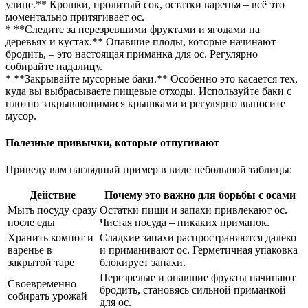
улице.** Крошки, пролитый сок, остатки варенья – всё это
моментально притягивает ос.
* **Следите за перезревшими фруктами и ягодами на
деревьях и кустах.** Опавшие плоды, которые начинают
бродить, – это настоящая приманка для ос. Регулярно
собирайте падалицу.
* **Закрывайте мусорные баки.** Особенно это касается тех,
куда вы выбрасываете пищевые отходы. Используйте баки с
плотно закрывающимися крышками и регулярно выносите
мусор.
Полезные привычки, которые отпугивают
Приведу вам наглядный пример в виде небольшой таблицы:
Действие
Почему это важно для борьбы с осами
Мыть посуду сразу
Остатки пищи и запахи привлекают ос.
после еды
Чистая посуда – никаких приманок.
Хранить компот и
Сладкие запахи распространяются далеко
варенье в
и приманивают ос. Герметичная упаковка
закрытой таре
блокирует запахи.
Перезрелые и опавшие фрукты начинают
Своевременно
бродить, становясь сильной приманкой
собирать урожай
для ос.