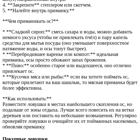
4. **Закрепите** степлером или скотчем.
5. **Налейте внутрь приманку.**
**Чем приманивать ос?**
* **Сладкий сироп:** смесь сахара и воды, можно добавить
немного уксуса (чтобы не привлекать пчёл) и пару капель
средства для мытья посуды (оно уменьшает поверхностное
натяжение воды, и осы тонут быстрее).
* **Перебродившее варенье или компот:** идеальная
приманка, осы просто обожают запах брожения.
* **Пиво:** особенно старое или выдохшееся, оно отлично
привлекает ос.
* **Кусочки мяса или рыбы:** если вы хотите поймать ос,
которые прилетают на ваш шашлык, то мясная приманка будет
более эффективна.
**Как использовать:**
Разместите ловушки в местах наибольшего скопления ос, но
подальше от зоны отдыха. Лучше всего повесить их на ветки
деревьев или поставить на небольшие возвышения. Регулярно
проверяйте ловушки и очищайте их от пойманных насекомых,
обновляя приманку.
Покупные ловушки