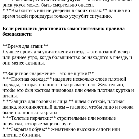
риск укуса может быть смертельно опасен.
* **Вы боитесь или не уверены в своих силах:** паника во
время такой процедуры только усугубит ситуацию.
Если решились действовать самостоятельно: правила
безопасности
**Время для атаки:**
Лучшее время для уничтожения гнезда – это поздний вечер
или раннее утро, когда большинство ос находятся в гнезде, и
они менее активны.
**Защитное снаряжение – это не шутки!**
* **Плотная одежда:** наденьте несколько слоёв плотной
одежды, которая полностью закрывает тело. Желательно,
чтобы это был костюм пчеловода или очень плотная куртка и
штаны.
* **Защита для головы и лица:** шлем с сеткой, плотная
шапка, мотоциклетный шлем – главное, чтобы лицо и голова
были полностью закрыты.
* **Толстые перчатки:** строительные или кожаные
перчатки, которые защитят руки.
* **Закрытая обувь:** желательно высокие сапоги или
плотные ботинки.