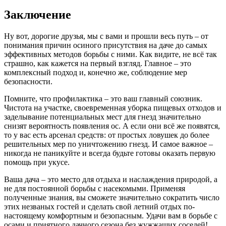
Заключение
Ну вот, дорогие друзья, мы с вами и прошли весь путь – от
понимания причин осиного присутствия на даче до самых
эффективных методов борьбы с ними. Как видите, не всё так
страшно, как кажется на первый взгляд. Главное – это
комплексный подход и, конечно же, соблюдение мер
безопасности.
Помните, что профилактика – это ваш главный союзник.
Чистота на участке, своевременная уборка пищевых отходов и
заделывание потенциальных мест для гнезд значительно
снизят вероятность появления ос. А если они всё же появятся,
то у вас есть арсенал средств: от простых ловушек до более
решительных мер по уничтожению гнезд. И самое важное –
никогда не паникуйте и всегда будьте готовы оказать первую
помощь при укусе.
Ваша дача – это место для отдыха и наслаждения природой, а
не для постоянной борьбы с насекомыми. Применяя
полученные знания, вы сможете значительно сократить число
этих незваных гостей и сделать свой летний отдых по-
настоящему комфортным и безопасным. Удачи вам в борьбе с
осами и приятного дачного сезона без жужжащих соседей!