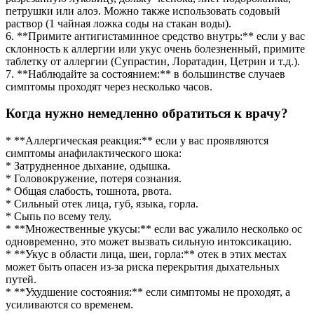
петрушки или алоэ. Можно также использовать содовый
раствор (1 чайная ложка соды на стакан воды).
6. **Примите антигистаминное средство внутрь:** если у вас
склонность к аллергии или укус очень болезненный, примите
таблетку от аллергии (Супрастин, Лоратадин, Цетрин и т.д.).
7. **Наблюдайте за состоянием:** в большинстве случаев
симптомы проходят через несколько часов.
Когда нужно немедленно обратиться к врачу?
* **Аллергическая реакция:** если у вас проявляются
симптомы анафилактического шока:
* Затрудненное дыхание, одышка.
* Головокружение, потеря сознания.
* Общая слабость, тошнота, рвота.
* Сильный отек лица, губ, языка, горла.
* Сыпь по всему телу.
* **Множественные укусы:** если вас ужалило несколько ос
одновременно, это может вызвать сильную интоксикацию.
* **Укус в области лица, шеи, горла:** отек в этих местах
может быть опасен из-за риска перекрытия дыхательных
путей.
* **Ухудшение состояния:** если симптомы не проходят, а
усиливаются со временем.