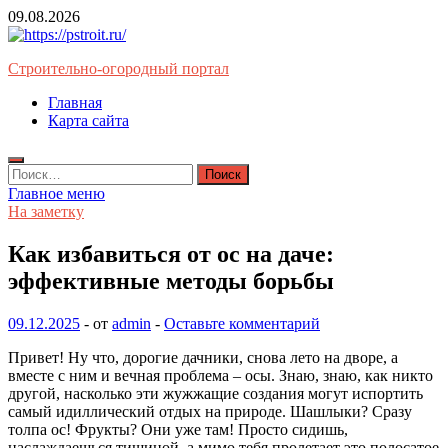
Перейти
09.08.2026
к
содержимому
Строительно-огородный портал
Главная
Карта сайта
Найти:
Главное меню
На заметку
Как избавиться от ос на даче:
эффективные методы борьбы
09.12.2025
-
от
admin
-
Оставьте комментарий
Привет! Ну что, дорогие дачники, снова лето на дворе, а
вместе с ним и вечная проблема – осы. Знаю, знаю, как никто
другой, насколько эти жужжащие создания могут испортить
самый идиллический отдых на природе. Шашлыки? Сразу
толпа ос! Фрукты? Они уже там! Просто сидишь,
наслаждаешься тишиной, а мимо тебя пролетает это полосатое