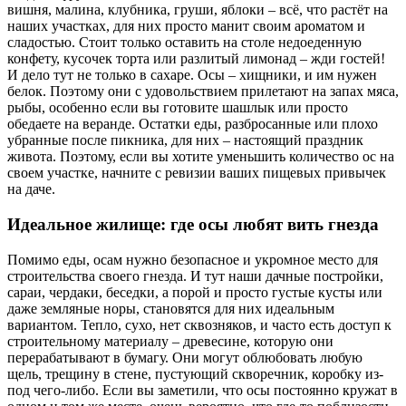
вишня, малина, клубника, груши, яблоки – всё, что растёт на
наших участках, для них просто манит своим ароматом и
сладостью. Стоит только оставить на столе недоеденную
конфету, кусочек торта или разлитый лимонад – жди гостей!
И дело тут не только в сахаре. Осы – хищники, и им нужен
белок. Поэтому они с удовольствием прилетают на запах мяса,
рыбы, особенно если вы готовите шашлык или просто
обедаете на веранде. Остатки еды, разбросанные или плохо
убранные после пикника, для них – настоящий праздник
живота. Поэтому, если вы хотите уменьшить количество ос на
своем участке, начните с ревизии ваших пищевых привычек
на даче.
Идеальное жилище: где осы любят вить гнезда
Помимо еды, осам нужно безопасное и укромное место для
строительства своего гнезда. И тут наши дачные постройки,
сараи, чердаки, беседки, а порой и просто густые кусты или
даже земляные норы, становятся для них идеальным
вариантом. Тепло, сухо, нет сквозняков, и часто есть доступ к
строительному материалу – древесине, которую они
перерабатывают в бумагу. Они могут облюбовать любую
щель, трещину в стене, пустующий скворечник, коробку из-
под чего-либо. Если вы заметили, что осы постоянно кружат в