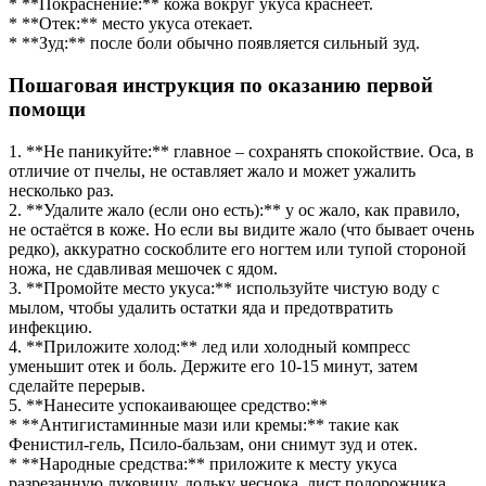
* **Покраснение:** кожа вокруг укуса краснеет.
* **Отек:** место укуса отекает.
* **Зуд:** после боли обычно появляется сильный зуд.
Пошаговая инструкция по оказанию первой
помощи
1. **Не паникуйте:** главное – сохранять спокойствие. Оса, в
отличие от пчелы, не оставляет жало и может ужалить
несколько раз.
2. **Удалите жало (если оно есть):** у ос жало, как правило,
не остаётся в коже. Но если вы видите жало (что бывает очень
редко), аккуратно соскоблите его ногтем или тупой стороной
ножа, не сдавливая мешочек с ядом.
3. **Промойте место укуса:** используйте чистую воду с
мылом, чтобы удалить остатки яда и предотвратить
инфекцию.
4. **Приложите холод:** лед или холодный компресс
уменьшит отек и боль. Держите его 10-15 минут, затем
сделайте перерыв.
5. **Нанесите успокаивающее средство:**
* **Антигистаминные мази или кремы:** такие как
Фенистил-гель, Псило-бальзам, они снимут зуд и отек.
* **Народные средства:** приложите к месту укуса
разрезанную луковицу, дольку чеснока, лист подорожника,