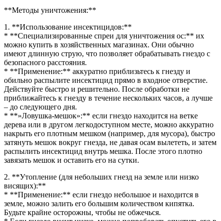
**Методы уничтожения:**
1. **Использование инсектицидов:**
* **Специализированные спреи для уничтожения ос:** их
можно купить в хозяйственных магазинах. Они обычно
имеют длинную струю, что позволяет обрабатывать гнездо с
безопасного расстояния.
* **Применение:** аккуратно приблизьтесь к гнезду и
обильно распылите инсектицид прямо в входное отверстие.
Действуйте быстро и решительно. После обработки не
приближайтесь к гнезду в течение нескольких часов, а лучше
– до следующего дня.
* **»Ловушка-мешок»:** если гнездо находится на ветке
дерева или в другом легкодоступном месте, можно аккуратно
накрыть его плотным мешком (например, для мусора), быстро
затянуть мешок вокруг гнезда, не давая осам вылететь, и затем
распылить инсектицид внутрь мешка. После этого плотно
завязать мешок и оставить его на сутки.
2. **Утопление (для небольших гнезд на земле или низко
висящих):**
* **Применение:** если гнездо небольшое и находится в
земле, можно залить его большим количеством кипятка.
Будьте крайне осторожны, чтобы не обжечься.