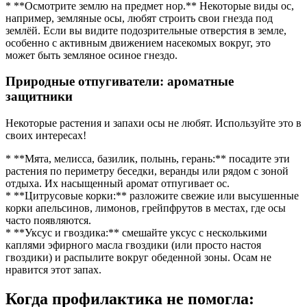
* **Осмотрите землю на предмет нор.** Некоторые виды ос,
например, земляные осы, любят строить свои гнезда под
землёй. Если вы видите подозрительные отверстия в земле,
особенно с активным движением насекомых вокруг, это
может быть земляное осиное гнездо.
Природные отпугиватели: ароматные
защитники
Некоторые растения и запахи осы не любят. Используйте это в
своих интересах!
* **Мята, мелисса, базилик, полынь, герань:** посадите эти
растения по периметру беседки, веранды или рядом с зоной
отдыха. Их насыщенный аромат отпугивает ос.
* **Цитрусовые корки:** разложите свежие или высушенные
корки апельсинов, лимонов, грейпфрутов в местах, где осы
часто появляются.
* **Уксус и гвоздика:** смешайте уксус с несколькими
каплями эфирного масла гвоздики (или просто настоя
гвоздики) и распылите вокруг обеденной зоны. Осам не
нравится этот запах.
Когда профилактика не помогла: