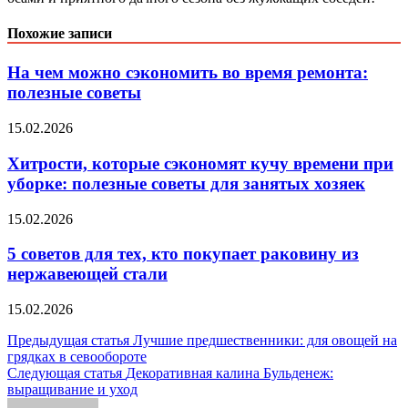
Похожие записи
На чем можно сэкономить во время ремонта:
полезные советы
15.02.2026
Хитрости, которые сэкономят кучу времени при
уборке: полезные советы для занятых хозяек
15.02.2026
5 советов для тех, кто покупает раковину из
нержавеющей стали
15.02.2026
Навигация
Предыдущая статья
Лучшие предшественники: для овощей на
грядках в севообороте
по
Следующая статья
Декоративная калина Бульденеж:
записям
выращивание и уход