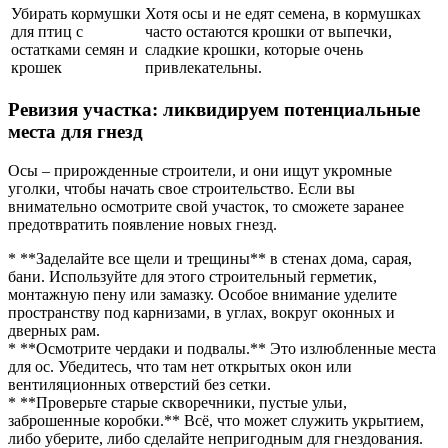
Убирать кормушки
Хотя осы и не едят семена, в кормушках
для птиц с
часто остаются крошки от выпечки,
остатками семян и
сладкие крошки, которые очень
крошек
привлекательны.
Ревизия участка: ликвидируем потенциальные
места для гнезд
Осы – прирожденные строители, и они ищут укромные
уголки, чтобы начать свое строительство. Если вы
внимательно осмотрите свой участок, то сможете заранее
предотвратить появление новых гнезд.
* **Заделайте все щели и трещины** в стенах дома, сарая,
бани. Используйте для этого строительный герметик,
монтажную пену или замазку. Особое внимание уделите
пространству под карнизами, в углах, вокруг оконных и
дверных рам.
* **Осмотрите чердаки и подвалы.** Это излюбленные места
для ос. Убедитесь, что там нет открытых окон или
вентиляционных отверстий без сетки.
* **Проверьте старые скворечники, пустые ульи,
заброшенные коробки.** Всё, что может служить укрытием,
либо уберите, либо сделайте непригодным для гнездования.