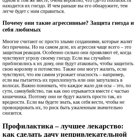
одном и том же месте, очень вероятно, что где-то поблизости
находится их гнездо. И чем раньше вы его обнаружите, тем
легче будет с ним справиться.
Почему они такие агрессивные? Защита гнезда и
себя любимых
Многие считают ос просто злыми созданиями, которые жалят
без причины. Но на самом деле, их агрессия чаще всего – это
защитная реакция. Особенно сильно они проявляют её, когда
чувствуют угрозу своему гнезду. Если вы случайно
приблизились к их дому, они будут атаковать, чтобы защитить
свою королеву и потомство. Также они могут жалить, если
чувствуют, что им самим угрожает опасность – например,
если вы пытаетесь их прихлопнуть или они запутались в
волосах. Важно понимать, что каждое жало для осы – это, по
сути, самоубийство, так как оно отрывается вместе с частью
кишечника. Поэтому они не будут жалить просто так, из
вредности. Если вы будете знать, как себя вести, чтобы не
провоцировать их, то риск быть ужаленным значительно
снизится.
Профилактика – лучшее лекарство:
как сделать дачу непривлекательной