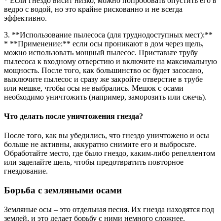
* Если гнездо висит низко, можно попробовать опустить его в
ведро с водой, но это крайне рискованно и не всегда
эффективно.
3. **Использование пылесоса (для труднодоступных мест):**
* **Применение:** если осы проникают в дом через щель,
можно использовать мощный пылесос. Приставьте трубу
пылесоса к входному отверстию и включите на максимальную
мощность. После того, как большинство ос будет засосано,
выключите пылесос и сразу же закройте отверстие в трубе
или мешке, чтобы осы не выбрались. Мешок с осами
необходимо уничтожить (например, заморозить или сжечь).
Что делать после уничтожения гнезда?
После того, как вы убедились, что гнездо уничтожено и осы
больше не активны, аккуратно снимите его и выбросьте.
Обработайте место, где было гнездо, каким-либо репеллентом
или заделайте щель, чтобы предотвратить повторное
гнездование.
Борьба с земляными осами
Земляные осы – это отдельная песня. Их гнезда находятся под
землей, и это делает борьбу с ними немного сложнее.