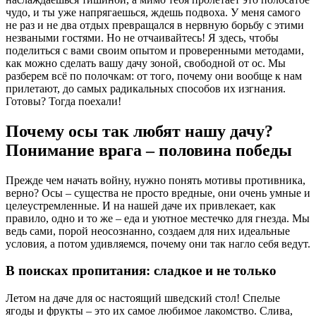
чудо, и ты уже напрягаешься, ждешь подвоха. У меня самого
не раз и не два отдых превращался в нервную борьбу с этими
незваными гостями. Но не отчаивайтесь! Я здесь, чтобы
поделиться с вами своим опытом и проверенными методами,
как можно сделать вашу дачу зоной, свободной от ос. Мы
разберем всё по полочкам: от того, почему они вообще к нам
прилетают, до самых радикальных способов их изгнания.
Готовы? Тогда поехали!
Почему осы так любят нашу дачу?
Понимание врага – половина победы
Прежде чем начать войну, нужно понять мотивы противника,
верно? Осы – существа не просто вредные, они очень умные и
целеустремленные. И на нашей даче их привлекает, как
правило, одно и то же – еда и уютное местечко для гнезда. Мы
ведь сами, порой неосознанно, создаем для них идеальные
условия, а потом удивляемся, почему они так нагло себя ведут.
В поисках пропитания: сладкое и не только
Летом на даче для ос настоящий шведский стол! Спелые
ягоды и фрукты – это их самое любимое лакомство. Слива,