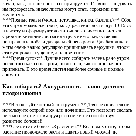
кочан, когда он полностью сформируется. Главное – не давать
им перезревать, иначе листья могут стать горькими или
жесткими.
* **Пряные травы (укроп, петрушка, кинза, базилик):** Сбор
этих трав можно начинать, когда растения достигнут 10-15 см
в высоту и сформируют достаточное количество листьев.
Срезайте внешние листья или целые веточки, оставляя
центральные побеги для дальнейшего роста. Для базилика и
мяты очень важно регулярно прищипывать верхушки, чтобы
стимулировать кущение, а не цветение.
* **Время суток:** Лучше всего собирать зелень рано утром,
после того как сошла роса, но до того, как солнце начнет
припекать. В это время листья наиболее сочные и полные
аромата.
Как собирать? Аккуратность – залог долгого
плодоношения
* **Используйте острый инструмент:** Для срезания зелени
используйте острый нож или ножницы. Это позволит сделать
чистый срез, не травмируя растение и не способствуя
развитию болезней.
* **Срезайте не более 1/3 растения:** Если вы хотите, чтобы
растение продолжало расти и давать новый урожай, не