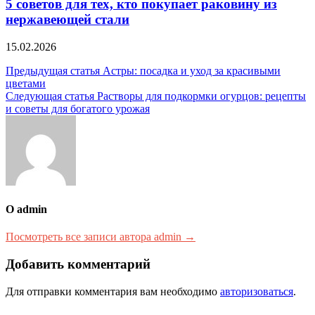
5 советов для тех, кто покупает раковину из
нержавеющей стали
15.02.2026
Навигация
Предыдущая статья
Астры: посадка и уход за красивыми
цветами
по
Следующая статья
Растворы для подкормки огурцов: рецепты
записям
и советы для богатого урожая
О admin
Посмотреть все записи автора admin →
Добавить комментарий
Для отправки комментария вам необходимо
авторизоваться
.