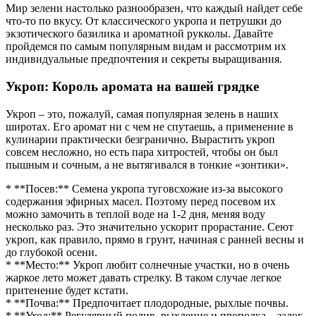
Мир зелени настолько разнообразен, что каждый найдет себе
что-то по вкусу. От классического укропа и петрушки до
экзотического базилика и ароматной рукколы. Давайте
пройдемся по самым популярным видам и рассмотрим их
индивидуальные предпочтения и секреты выращивания.
Укроп: Король аромата на вашей грядке
Укроп – это, пожалуй, самая популярная зелень в наших
широтах. Его аромат ни с чем не спутаешь, а применение в
кулинарии практически безгранично. Вырастить укроп
совсем несложно, но есть пара хитростей, чтобы он был
пышным и сочным, а не вытягивался в тонкие «зонтики».
* **Посев:** Семена укропа туговсхожие из-за высокого
содержания эфирных масел. Поэтому перед посевом их
можно замочить в теплой воде на 1-2 дня, меняя воду
несколько раз. Это значительно ускорит прорастание. Сеют
укроп, как правило, прямо в грунт, начиная с ранней весны и
до глубокой осени.
* **Место:** Укроп любит солнечные участки, но в очень
жаркое лето может давать стрелку. В таком случае легкое
притенение будет кстати.
* **Почва:** Предпочитает плодородные, рыхлые почвы.
* **Уход:** Регулярный полив, рыхление и прополка – залог