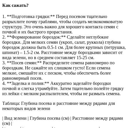
Как сажать?
1. **Подготовка грядки:** Перед посевом тщательно
разрыхлите почву граблями, чтобы создать мелкокомковатую
структуру. Это очень важно для хорошего контакта семян с
почвой и их быстрого прорастания.
2. **Формирование бороздок:** Сделайте неглубокие
бороздки. Для мелких семян (укроп, салат, руккола) глубина
бороздок должна быть 0.5-1 см. Для более крупных (петрушка,
шпинат) – 1.5-2 см. Расстояние между бороздками зависит от
вида зелени, но в среднем составляет 15-25 см.
3. **Посев семян:** Распределите семена равномерно по
бороздкам. Не сажайте их слишком густо! Если семена
мелкие, смешайте их с песком, чтобы обеспечить более
равномерный посев.
4. **Заделка и полив:** Аккуратно заделайте бороздки
почвой и слегка утрамбуйте. Затем тщательно полейте грядку
из лейки с мелким распылителем, чтобы не размыть семена.
Таблица: Глубина посева и расстояние между рядами для
некоторых видов зелени
| Вид зелени | Глубина посева (см) | Расстояние между рядами
(см) |