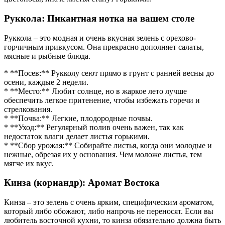
Руккола: Пикантная нотка на вашем столе
Руккола – это модная и очень вкусная зелень с орехово-
горчичным привкусом. Она прекрасно дополняет салаты,
мясные и рыбные блюда.
* **Посев:** Рукколу сеют прямо в грунт с ранней весны до
осени, каждые 2 недели.
* **Место:** Любит солнце, но в жаркое лето лучше
обеспечить легкое притенение, чтобы избежать горечи и
стрелкования.
* **Почва:** Легкие, плодородные почвы.
* **Уход:** Регулярный полив очень важен, так как
недостаток влаги делает листья горькими.
* **Сбор урожая:** Собирайте листья, когда они молодые и
нежные, обрезая их у основания. Чем моложе листья, тем
мягче их вкус.
Кинза (кориандр): Аромат Востока
Кинза – это зелень с очень ярким, специфическим ароматом,
который либо обожают, либо напрочь не переносят. Если вы
любитель восточной кухни, то кинза обязательно должна быть