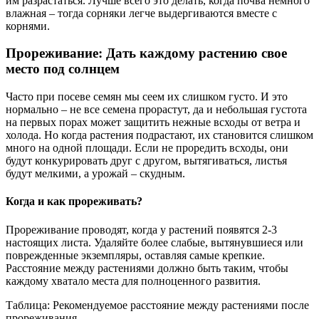
им разрастаться. Лучше всего это делать, когда почва немного
влажная – тогда сорняки легче выдергиваются вместе с
корнями.
Прореживание: Дать каждому растению свое
место под солнцем
Часто при посеве семян мы сеем их слишком густо. И это
нормально – не все семена прорастут, да и небольшая густота
на первых порах может защитить нежные всходы от ветра и
холода. Но когда растения подрастают, их становится слишком
много на одной площади. Если не проредить всходы, они
будут конкурировать друг с другом, вытягиваться, листья
будут мелкими, а урожай – скудным.
Когда и как прореживать?
Прореживание проводят, когда у растений появятся 2-3
настоящих листа. Удаляйте более слабые, вытянувшиеся или
поврежденные экземпляры, оставляя самые крепкие.
Расстояние между растениями должно быть таким, чтобы
каждому хватало места для полноценного развития.
Таблица: Рекомендуемое расстояние между растениями после
прореживания