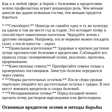
Как и в любой сфере, в борьбе с болезнями и вредителями
зелени профилактика играет решающую роль. Чем меньше
шансов мы дадим незваным гостям, тем меньше придется
бороться.
* **Севооборот:** Никогда не сажайте одну и ту же культуру
на одном и том же месте год за годом. Это истощает почву и
способствует накоплению патогенов. Чередуйте зелень с
другими овощами. Например, после моркови можно посадить
салат, а после капусты – укроп.
* **Правильная агротехника:** Здоровые и крепкие растения
лучше противостоят болезням и вредителям. Соблюдайте все
правила ухода: своевременный полив, рыхление, прополка,
прореживание.
* **Качественные семена:** Приобретайте семена только у
проверенных поставщиков. Зачастую болезни передаются
через семена.
* **Уборка растительных остатков:** После сбора урожая
тщательно убирайте все растительные остатки с грядки. В них
могут зимовать вредители и споры болезней.
* **Обеззараживание почвы:** Перед посадкой можно
пролить почву раствором марганцовки или фитоспорина.
Основные вредители зелени и методы борьбы