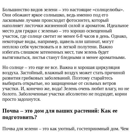
Большинство видов зелени – это настоящие «солнцелюбы».
Они обожают яркое солнышко, ведь именно под его
ласковыми лучами происходит фотосинтез, который
наполняет листочки жизненной силой и ароматом. Идеальное
место для грядки с зеленью – это хорошо освещенный
участок, где солнце светит не менее 6-8 часов в день. Однако,
некоторые виды, например, щавель или шпинат, могут
неплохо себя чувствовать и в легкой полутени. Важно
избегать слишком затененных мест, там зелень будет
вытягиваться, листья станут бледными и менее ароматными.
Но солнце – это еще не все. Важна и хорошая циркуляция
воздуха. Застойный, влажный воздух может стать причиной
развития грибковых заболеваний. Поэтому старайтесь
выбирать открытые, но защищенные от сильных ветров
участки. И, конечно же, вода! Зелень очень любит влагу, но не
болото. Заболоченные участки абсолютно не подходят, корни
просто задохнутся.
Почва – это дом для ваших растений: Как ее
подготовить?
Почва для зелени – это как уютный, гостеприимный дом. Чем