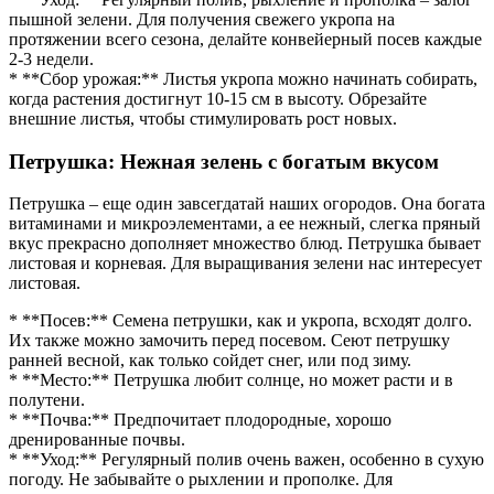
пышной зелени. Для получения свежего укропа на
протяжении всего сезона, делайте конвейерный посев каждые
2-3 недели.
* **Сбор урожая:** Листья укропа можно начинать собирать,
когда растения достигнут 10-15 см в высоту. Обрезайте
внешние листья, чтобы стимулировать рост новых.
Петрушка: Нежная зелень с богатым вкусом
Петрушка – еще один завсегдатай наших огородов. Она богата
витаминами и микроэлементами, а ее нежный, слегка пряный
вкус прекрасно дополняет множество блюд. Петрушка бывает
листовая и корневая. Для выращивания зелени нас интересует
листовая.
* **Посев:** Семена петрушки, как и укропа, всходят долго.
Их также можно замочить перед посевом. Сеют петрушку
ранней весной, как только сойдет снег, или под зиму.
* **Место:** Петрушка любит солнце, но может расти и в
полутени.
* **Почва:** Предпочитает плодородные, хорошо
дренированные почвы.
* **Уход:** Регулярный полив очень важен, особенно в сухую
погоду. Не забывайте о рыхлении и прополке. Для