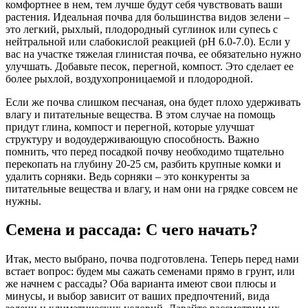
комфортнее в нем, тем лучше будут себя чувствовать ваши
растения. Идеальная почва для большинства видов зелени –
это легкий, рыхлый, плодородный суглинок или супесь с
нейтральной или слабокислой реакцией (pH 6.0-7.0). Если у
вас на участке тяжелая глинистая почва, ее обязательно нужно
улучшать. Добавьте песок, перегной, компост. Это сделает ее
более рыхлой, воздухопроницаемой и плодородной.
Если же почва слишком песчаная, она будет плохо удерживать
влагу и питательные вещества. В этом случае на помощь
придут глина, компост и перегной, которые улучшат
структуру и водоудерживающую способность. Важно
помнить, что перед посадкой почву необходимо тщательно
перекопать на глубину 20-25 см, разбить крупные комки и
удалить сорняки. Ведь сорняки – это конкуренты за
питательные вещества и влагу, и нам они на грядке совсем не
нужны.
Семена и рассада: С чего начать?
Итак, место выбрано, почва подготовлена. Теперь перед нами
встает вопрос: будем мы сажать семенами прямо в грунт, или
же начнем с рассады? Оба варианта имеют свои плюсы и
минусы, и выбор зависит от ваших предпочтений, вида