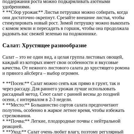
поддержания роста можно подкармливать азотными
удобрениями.
* **Сбор урожая:** Листья петрушки можно собирать, когда
они достаточно окрепнут. Срезайте внешние листья, чтобы
стимулировать новый рост. Зимой петрушку можно выкопать
с комом земли и пересадить в горшок, чтобы она продолжала
радовать вас свежей зеленью на подоконнике.
Салат: Хрустящее разнообразие
Салат – это не один вид, а целая группа листовых овощей,
каждый из которых имеет свои особенности и вкусовые
качества. От нежного листового салата до хрустящего ромэна
и пряного айсберга – выбор огромен.
* **Посев:** Салат можно сеять как прямо в грунт, так и
через рассаду. Для раннего урожая лучше использовать
рассадный метод. Сеют салат с ранней весны до поздней
осени, с интервалом в 2-3 недели.
* **Место:** Большинство сортов салата предпочитают
полутень, особенно в жаркое летнее время, чтобы избежать
стрелкования.
* **Почва:** Легкие, плодородные почвы с нейтральной
реакцией.
* **Уход:** Салат очень любит влагу, поэтому регулярный