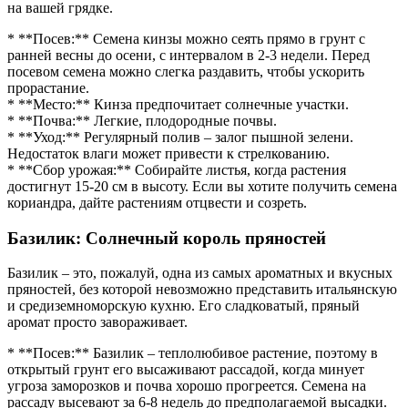
на вашей грядке.
* **Посев:** Семена кинзы можно сеять прямо в грунт с
ранней весны до осени, с интервалом в 2-3 недели. Перед
посевом семена можно слегка раздавить, чтобы ускорить
прорастание.
* **Место:** Кинза предпочитает солнечные участки.
* **Почва:** Легкие, плодородные почвы.
* **Уход:** Регулярный полив – залог пышной зелени.
Недостаток влаги может привести к стрелкованию.
* **Сбор урожая:** Собирайте листья, когда растения
достигнут 15-20 см в высоту. Если вы хотите получить семена
кориандра, дайте растениям отцвести и созреть.
Базилик: Солнечный король пряностей
Базилик – это, пожалуй, одна из самых ароматных и вкусных
пряностей, без которой невозможно представить итальянскую
и средиземноморскую кухню. Его сладковатый, пряный
аромат просто завораживает.
* **Посев:** Базилик – теплолюбивое растение, поэтому в
открытый грунт его высаживают рассадой, когда минует
угроза заморозков и почва хорошо прогреется. Семена на
рассаду высевают за 6-8 недель до предполагаемой высадки.