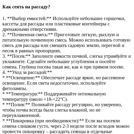
Как сеять на рассаду?
1. **Выбор емкостей:** Используйте небольшие горшочки,
кассеты для рассады или пластиковые контейнеры с
дренажными отверстиями.
2. **Почвенная смесь:** Приготовьте легкую, рыхлую и
питательную почвенную смесь. Можно использовать готовую
смесь для рассады или смешать садовую землю, перегной и
песок в равных пропорциях.
3. **Посев:** Заполните емкости почвой, слегка утрамбуйте и
увлажните. Сделайте небольшие углубления и посейте
семена. Глубина посева такая же, как и при прямом посеве.
4. **Уход за рассадой:**
* **Освещение:** Обеспечьте рассаде яркое, но рассеянное
освещение. Если света недостаточно, используйте
фитолампы.
* **Температура:** Поддерживайте оптимальную
температуру (около +18-+22°C).
* **Полив:** Поливайте рассаду регулярно, но умеренно,
чтобы почва всегда была слегка влажной, но не
переувлажненной.
* **Пикировка (при необходимости):** Если вы посеяли
семена слишком густо, через 2-3 недели после всходов можно
провести пикировку – рассадить сеянцы в отдельные