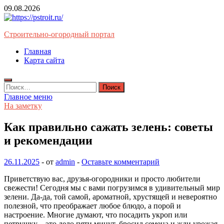
Перейти
09.08.2026
к
содержимому
Строительно-огородный портал
Главная
Карта сайта
Найти:
Главное меню
На заметку
Как правильно сажать зелень: советы
и рекомендации
26.11.2025
-
от
admin
-
Оставьте комментарий
Приветствую вас, друзья-огородники и просто любители
свежести! Сегодня мы с вами погрузимся в удивительный мир
зелени. Да-да, той самой, ароматной, хрустящей и невероятно
полезной, что преображает любое блюдо, а порой и
настроение. Многие думают, что посадить укроп или
петрушку – это дело пяти минут, бросил семена и жди урожая.