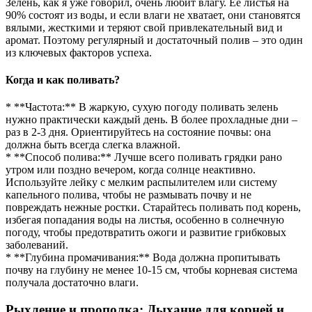
Зелень, как я уже говорил, очень любит влагу. Ее листья на
90% состоят из воды, и если влаги не хватает, они становятся
вялыми, жесткими и теряют свой привлекательный вид и
аромат. Поэтому регулярный и достаточный полив – это один
из ключевых факторов успеха.
Когда и как поливать?
* **Частота:** В жаркую, сухую погоду поливать зелень
нужно практически каждый день. В более прохладные дни –
раз в 2-3 дня. Ориентируйтесь на состояние почвы: она
должна быть всегда слегка влажной.
* **Способ полива:** Лучше всего поливать грядки рано
утром или поздно вечером, когда солнце неактивно.
Используйте лейку с мелким распылителем или систему
капельного полива, чтобы не размывать почву и не
повреждать нежные ростки. Старайтесь поливать под корень,
избегая попадания воды на листья, особенно в солнечную
погоду, чтобы предотвратить ожоги и развитие грибковых
заболеваний.
* **Глубина промачивания:** Вода должна пропитывать
почву на глубину не менее 10-15 см, чтобы корневая система
получала достаточно влаги.
Рыхление и прополка: Дыхание для корней и