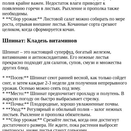
полив крайне важен. Недостаток влаги приводит к
появлению горечи в листьях. Рыхление и прополка также
необходимы.
* **Сбор урожая:** Листовой салат можно собирать по мере
роста, отрывая внешние листья. Кочанные сорта срезают
целиком, когда сформируется кочан.
Шпинат: Кладезь витаминов
Шпинат – это настоящий суперфуд, богатый железом,
витаминами и антиоксидантами. Его нежные листья
прекрасно подходят для салатов, супов, смузи и множества
других блюд.
* **Посев:** Шпинат сеют ранней весной, как только сойдет
снег, и затем каждые 2-3 недели для получения непрерывного
урожая. Осенью можно сеять под зиму.
* **Место:** Шпинат предпочитает прохладу и полутень. В
жаркую погоду он быстро выбрасывает стрелку.
* **Почва:** Плодородные, хорошо увлажненные почвы.
* **Уход:** Регулярный и обильный полив – залог нежных
листьев. Рыхление и прополка обязательны.
* **Сбор урожая:** Срезайте листья, когда они достигнут
достаточного размера. Не ждите, пока растения выбросят
цветоносы, иначе листья станут горькими.