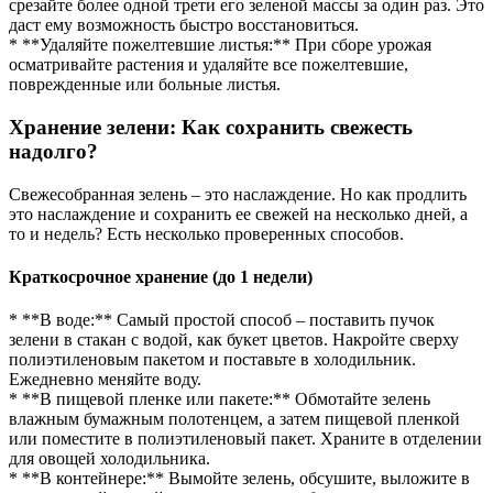
срезайте более одной трети его зеленой массы за один раз. Это
даст ему возможность быстро восстановиться.
* **Удаляйте пожелтевшие листья:** При сборе урожая
осматривайте растения и удаляйте все пожелтевшие,
поврежденные или больные листья.
Хранение зелени: Как сохранить свежесть
надолго?
Свежесобранная зелень – это наслаждение. Но как продлить
это наслаждение и сохранить ее свежей на несколько дней, а
то и недель? Есть несколько проверенных способов.
Краткосрочное хранение (до 1 недели)
* **В воде:** Самый простой способ – поставить пучок
зелени в стакан с водой, как букет цветов. Накройте сверху
полиэтиленовым пакетом и поставьте в холодильник.
Ежедневно меняйте воду.
* **В пищевой пленке или пакете:** Обмотайте зелень
влажным бумажным полотенцем, а затем пищевой пленкой
или поместите в полиэтиленовый пакет. Храните в отделении
для овощей холодильника.
* **В контейнере:** Вымойте зелень, обсушите, выложите в