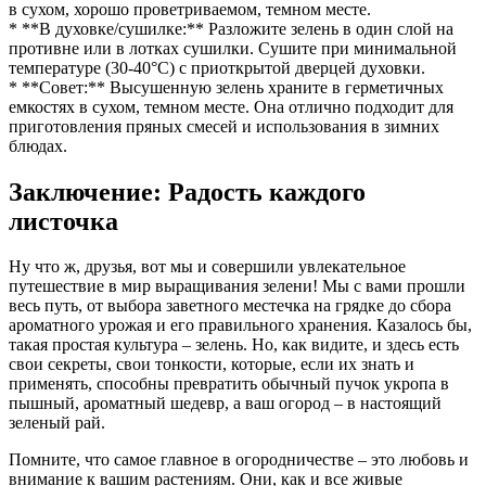
в сухом, хорошо проветриваемом, темном месте.
* **В духовке/сушилке:** Разложите зелень в один слой на
противне или в лотках сушилки. Сушите при минимальной
температуре (30-40°C) с приоткрытой дверцей духовки.
* **Совет:** Высушенную зелень храните в герметичных
емкостях в сухом, темном месте. Она отлично подходит для
приготовления пряных смесей и использования в зимних
блюдах.
Заключение: Радость каждого
листочка
Ну что ж, друзья, вот мы и совершили увлекательное
путешествие в мир выращивания зелени! Мы с вами прошли
весь путь, от выбора заветного местечка на грядке до сбора
ароматного урожая и его правильного хранения. Казалось бы,
такая простая культура – зелень. Но, как видите, и здесь есть
свои секреты, свои тонкости, которые, если их знать и
применять, способны превратить обычный пучок укропа в
пышный, ароматный шедевр, а ваш огород – в настоящий
зеленый рай.
Помните, что самое главное в огородничестве – это любовь и
внимание к вашим растениям. Они, как и все живые