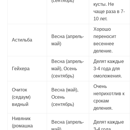
(сентябрь)
кусты. Не
чаще раза в 7-
10 лет.
Хорошо
Весна (апрель-
переносит
Астильба
май)
весеннее
деление.
Весна (апрель-
Делят каждые
Гейхера
май), Осень
3-4 года для
(сентябрь)
омоложения.
Очень
Очиток
Весна (май),
неприхотлив к
(седаум)
Осень
срокам
видный
(сентябрь)
деления.
Нивяник
Весна (апрель-
Делят каждые
(ромашка
май)
3-4 года.