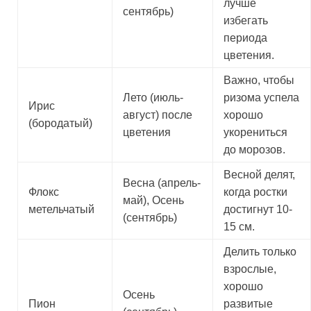
лучше
сентябрь)
избегать
периода
цветения.
Важно, чтобы
Лето (июль-
ризома успела
Ирис
август) после
хорошо
(бородатый)
цветения
укорениться
до морозов.
Весной делят,
Весна (апрель-
Флокс
когда ростки
май), Осень
метельчатый
достигнут 10-
(сентябрь)
15 см.
Делить только
взрослые,
хорошо
Осень
Пион
развитые