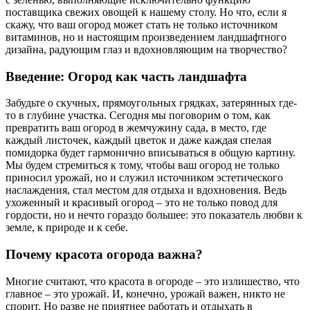
поставщика свежих овощей к нашему столу. Но что, если я
скажу, что ваш огород может стать не только источником
витаминов, но и настоящим произведением ландшафтного
дизайна, радующим глаз и вдохновляющим на творчество?
Введение: Огород как часть ландшафта
Забудьте о скучных, прямоугольных грядках, затерянных где-
то в глубине участка. Сегодня мы поговорим о том, как
превратить ваш огород в жемчужину сада, в место, где
каждый листочек, каждый цветок и даже каждая спелая
помидорка будет гармонично вписываться в общую картину.
Мы будем стремиться к тому, чтобы ваш огород не только
приносил урожай, но и служил источником эстетического
наслаждения, стал местом для отдыха и вдохновения. Ведь
ухоженный и красивый огород – это не только повод для
гордости, но и нечто гораздо большее: это показатель любви к
земле, к природе и к себе.
Почему красота огорода важна?
Многие считают, что красота в огороде – это излишество, что
главное – это урожай. И, конечно, урожай важен, никто не
спорит. Но разве не приятнее работать и отдыхать в