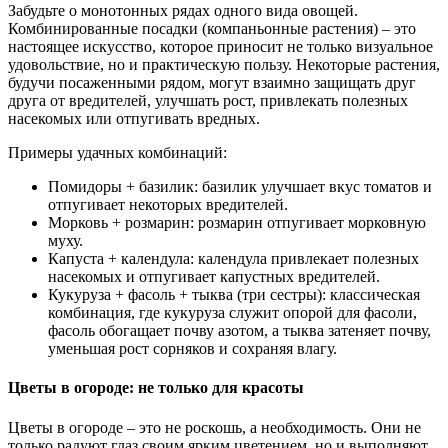
Забудьте о монотонных рядах одного вида овощей.
Комбинированные посадки (компаньонные растения) – это
настоящее искусство, которое приносит не только визуальное
удовольствие, но и практическую пользу. Некоторые растения,
будучи посаженными рядом, могут взаимно защищать друг
друга от вредителей, улучшать рост, привлекать полезных
насекомых или отпугивать вредных.
Примеры удачных комбинаций:
Помидоры + базилик: базилик улучшает вкус томатов и
отпугивает некоторых вредителей.
Морковь + розмарин: розмарин отпугивает морковную
муху.
Капуста + календула: календула привлекает полезных
насекомых и отпугивает капустных вредителей.
Кукуруза + фасоль + тыква (три сестры): классическая
комбинация, где кукуруза служит опорой для фасоли,
фасоль обогащает почву азотом, а тыква затеняет почву,
уменьшая рост сорняков и сохраняя влагу.
Цветы в огороде: не только для красоты
Цветы в огороде – это не роскошь, а необходимость. Они не
только радуют глаз своим ярким цветением, но и выполняют