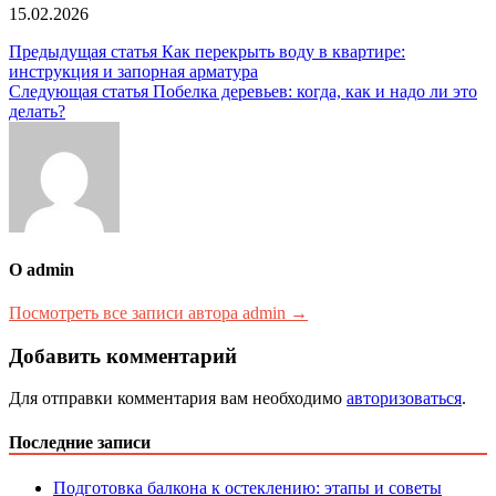
15.02.2026
Навигация
Предыдущая статья
Как перекрыть воду в квартире:
инструкция и запорная арматура
по
Следующая статья
Побелка деревьев: когда, как и надо ли это
записям
делать?
О admin
Посмотреть все записи автора admin →
Добавить комментарий
Для отправки комментария вам необходимо
авторизоваться
.
Последние записи
Подготовка балкона к остеклению: этапы и советы