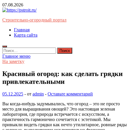
Перейти
07.08.2026
к
содержимому
Строительно-огородный портал
Главная
Карта сайта
Найти:
Главное меню
На заметку
Красивый огород: как сделать грядки
привлекательными
05.12.2025
-
от
admin
-
Оставьте комментарий
Вы когда-нибудь задумывались, что огород – это не просто
место для выращивания овощей? Это настоящая зеленая
лаборатория, где природа встречается с искусством, а
практичность гармонично сочетается с эстетикой. Мы
привыкли видеть грядки как нечто утилитарное, ровные ряды
с зеленью, выполняющие исключительно функцию