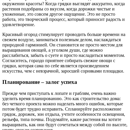
окружении красоты? Когда грядки выглядят аккуратно, когда
растения подобраны со вкусом, когда дорожки чистые и
ухоженные, это совсем другое ощущение. Это не просто
работа, это творческий процесс, который приносит радость и
удовлетворение.
Красивый огород стимулирует проводить больше времени на
свежем воздухе, заниматься полезным делом, наслаждаться
природной гармонией. Он становится не просто местом для
выращивания овощей, а уголком души, где можно
расслабиться, забыть о суете и просто насладиться моментом.
Согласитесь, гораздо приятнее собирать свежие овощи с
грядки, которая сама по себе является произведением
искусства, чем с невзрачной, заросшей сорняками площадки.
Планирование – залог успеха
Прежде чем приступать к лопате и граблям, очень важно
уделить время планированию. Это как строительство дома:
без четкого проекта можно наделать много ошибок, которые
потом будет трудно исправить. Спланируйте расположение
грядок, дорожек, зон отдыха, учтите особенности освещения,
рельефа, типа почвы. Подумайте, какие растения вы хотите
выращивать, как они будут сочетаться между собой по высоте,
цвету, срокам созревания.