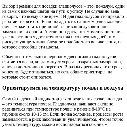
Выбор времени для посадки гладиолусов – это, пожалуй, один
из самых важных шагов на пути к успеху. Не случайно ведь
говорят, что всему свое время! И для гладиолусов это правило
работает на все сто. Если посадить их слишком рано, холодная
почва может стать причиной загнивания луковиц или
замедления их роста. А если опоздать, то к моменту цветения
уже не останется достаточно тепла и солнечных дней, и мы
рискуем увидеть лишь бледное подобие того великолепия, на
которое способны эти цветы.
Обычно оптимальным периодом для посадки гладиолусов
считается весна, когда минует угроза возвратных заморозков,
а почва достаточно прогреется. В разных регионах этот срок,
конечно, будет отличаться, но есть общие ориентиры, на
которые стоит опираться.
Ориентируемся на температуру почвы и воздуха
Самый надежный индикатор для определения сроков посадки
– это температура почвы. Гладиолусы начинают активно
развиваться при температуре почвы в районе 8-10°C на
глубине около 10-15 см. Если почва холоднее, процессы роста
замедляются, а риск заболеваний увеличивается. Чтобы точно
узнать температуру, можно воспользоваться обычным