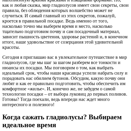
как и любая сказка, мир гладиолусов имеет свои секреты, свои
правила, без облюдения которых волшебство может не
случиться. И самый главный из этих секретов, пожалуй,
кроется в правильной посадке. Ведь именно от того,
насколько точно мы выберем время и место, насколько
тщательно подготовим почву и сам посадочный материал,
зависит пышность цветения, здоровье растений и, в конечном
итоге, наше удовольствие от созерцания этой удивительной
красоты.
Сегодня я приглашаю вас в увлекательное путешествие в мир
гладиолусов, где мы шаг за шагом разберем все тонкости и
нюансы их посадки. Мы поговорим о том, как выбрать
идеальный срок, чтобы наши красавцы успели набрать силу и
порадовать нас обилием бутонов. Обсудим, какую почву они
любят и как ее правильно подготовить, чтобы обеспечить им
комфортное «жилье». И, конечно же, не забудем о самой
технологии посадки – от выбора луковиц до первых поливов.
Готовы? Тогда поехали, ведь впереди нас ждет много
интересного и полезного!
Когда сажать гладиолусы? Выбираем
идеальное время