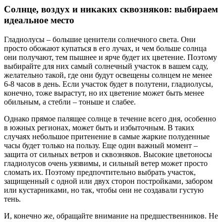
Солнце, воздух и никаких сквозняков: выбираем
идеальное место
Гладиолусы – большие ценители солнечного света. Они
просто обожают купаться в его лучах, и чем больше солнца
они получают, тем пышнее и ярче будет их цветение. Поэтому
выбирайте для них самый солнечный участок в вашем саду,
желательно такой, где они будут освещены солнцем не менее
6-8 часов в день. Если участок будет в полутени, гладиолусы,
конечно, тоже вырастут, но их цветение может быть менее
обильным, а стебли – тоньше и слабее.
Однако прямое палящее солнце в течение всего дня, особенно
в южных регионах, может быть и избыточным. В таких
случаях небольшое притенение в самые жаркие полуденные
часы будет только на пользу. Еще один важный момент –
защита от сильных ветров и сквозняков. Высокие цветоносы
гладиолусов очень уязвимы, и сильный ветер может просто
сломать их. Поэтому предпочтительно выбрать участок,
защищенный с одной или двух сторон постройками, забором
или кустарниками, но так, чтобы они не создавали густую
тень.
И, конечно же, обращайте внимание на предшественников. Не