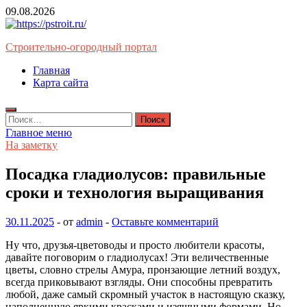
Перейти
09.08.2026
к
содержимому
Строительно-огородный портал
Главная
Карта сайта
Найти:
Главное меню
На заметку
Посадка гладиолусов: правильные
сроки и технология выращивания
30.11.2025
-
от
admin
-
Оставьте комментарий
Ну что, друзья-цветоводы и просто любители красоты,
давайте поговорим о гладиолусах! Эти величественные
цветы, словно стрелы Амура, пронзающие летний воздух,
всегда приковывают взгляды. Они способны превратить
любой, даже самый скромный участок в настоящую сказку,
наполненную яркими красками и изящными формами. Но,