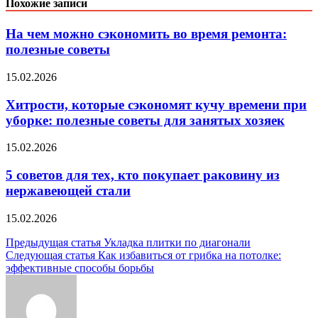
Похожие записи
На чем можно сэкономить во время ремонта:
полезные советы
15.02.2026
Хитрости, которые сэкономят кучу времени при
уборке: полезные советы для занятых хозяек
15.02.2026
5 советов для тех, кто покупает раковину из
нержавеющей стали
15.02.2026
Навигация
Предыдущая статья
Укладка плитки по диагонали
Следующая статья
Как избавиться от грибка на потолке:
по
эффективные способы борьбы
записям