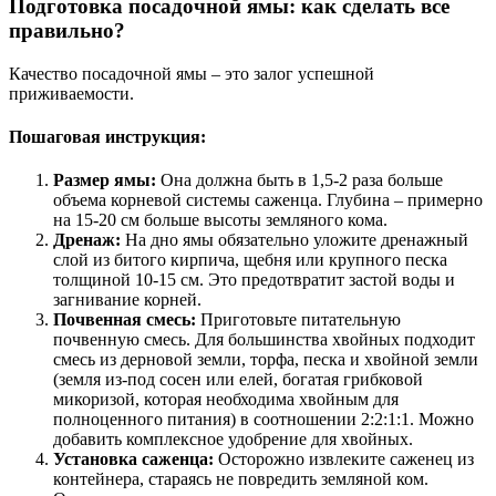
Подготовка посадочной ямы: как сделать все
правильно?
Качество посадочной ямы – это залог успешной
приживаемости.
Пошаговая инструкция:
Размер ямы:
Она должна быть в 1,5-2 раза больше
объема корневой системы саженца. Глубина – примерно
на 15-20 см больше высоты земляного кома.
Дренаж:
На дно ямы обязательно уложите дренажный
слой из битого кирпича, щебня или крупного песка
толщиной 10-15 см. Это предотвратит застой воды и
загнивание корней.
Почвенная смесь:
Приготовьте питательную
почвенную смесь. Для большинства хвойных подходит
смесь из дерновой земли, торфа, песка и хвойной земли
(земля из-под сосен или елей, богатая грибковой
микоризой, которая необходима хвойным для
полноценного питания) в соотношении 2:2:1:1. Можно
добавить комплексное удобрение для хвойных.
Установка саженца:
Осторожно извлеките саженец из
контейнера, стараясь не повредить земляной ком.