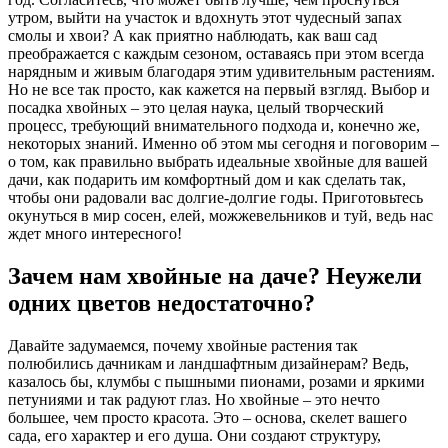
утром, выйти на участок и вдохнуть этот чудесный запах
смолы и хвои? А как приятно наблюдать, как ваш сад
преображается с каждым сезоном, оставаясь при этом всегда
нарядным и живым благодаря этим удивительным растениям.
Но не все так просто, как кажется на первый взгляд. Выбор и
посадка хвойных – это целая наука, целый творческий
процесс, требующий внимательного подхода и, конечно же,
некоторых знаний. Именно об этом мы сегодня и поговорим –
о том, как правильно выбрать идеальные хвойные для вашей
дачи, как подарить им комфортный дом и как сделать так,
чтобы они радовали вас долгие-долгие годы. Приготовьтесь
окунуться в мир сосен, елей, можжевельников и туй, ведь нас
ждет много интересного!
Зачем нам хвойные на даче? Неужели
одних цветов недостаточно?
Давайте задумаемся, почему хвойные растения так
полюбились дачникам и ландшафтным дизайнерам? Ведь,
казалось бы, клумбы с пышными пионами, розами и яркими
петуниями и так радуют глаз. Но хвойные – это нечто
большее, чем просто красота. Это – основа, скелет вашего
сада, его характер и его душа. Они создают структуру,