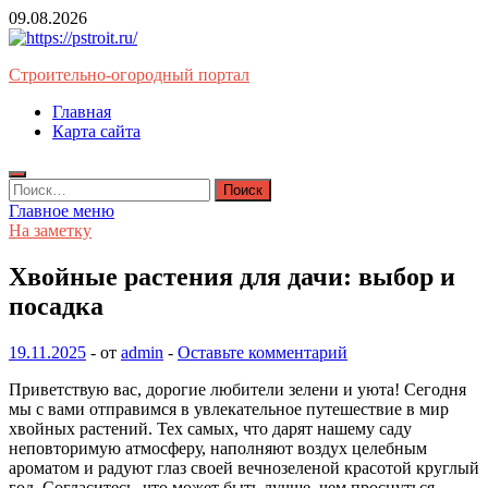
Перейти
09.08.2026
к
содержимому
Строительно-огородный портал
Главная
Карта сайта
Найти:
Главное меню
На заметку
Хвойные растения для дачи: выбор и
посадка
19.11.2025
-
от
admin
-
Оставьте комментарий
Приветствую вас, дорогие любители зелени и уюта! Сегодня
мы с вами отправимся в увлекательное путешествие в мир
хвойных растений. Тех самых, что дарят нашему саду
неповторимую атмосферу, наполняют воздух целебным
ароматом и радуют глаз своей вечнозеленой красотой круглый
год. Согласитесь, что может быть лучше, чем проснуться