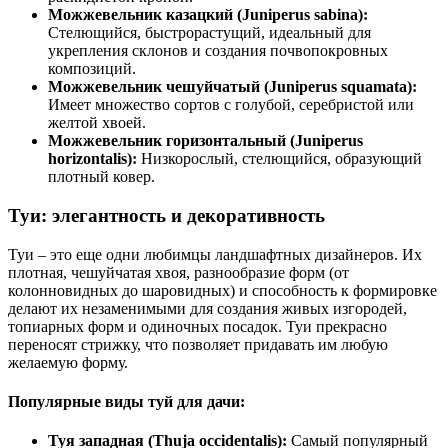
Можжевельник казацкий (Juniperus sabina):
Стелющийся, быстрорастущий, идеальный для
укрепления склонов и создания почвопокровных
композиций.
Можжевельник чешуйчатый (Juniperus squamata):
Имеет множество сортов с голубой, серебристой или
желтой хвоей.
Можжевельник горизонтальный (Juniperus
horizontalis):
Низкорослый, стелющийся, образующий
плотный ковер.
Туи: элегантность и декоративность
Туи – это еще одни любимцы ландшафтных дизайнеров. Их
плотная, чешуйчатая хвоя, разнообразие форм (от
колонновидных до шаровидных) и способность к формировке
делают их незаменимыми для создания живых изгородей,
топиарных форм и одиночных посадок. Туи прекрасно
переносят стрижку, что позволяет придавать им любую
желаемую форму.
Популярные виды туй для дачи:
Туя западная (Thuja occidentalis):
Самый популярный