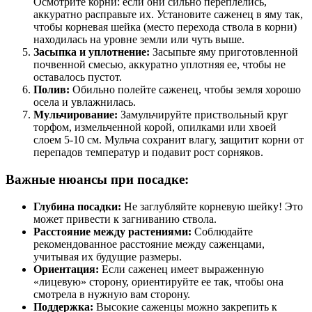
Осмотрите корни: если они сильно переплелись,
аккуратно расправьте их. Установите саженец в яму так,
чтобы корневая шейка (место перехода ствола в корни)
находилась на уровне земли или чуть выше.
Засыпка и уплотнение:
Засыпьте яму приготовленной
почвенной смесью, аккуратно уплотняя ее, чтобы не
оставалось пустот.
Полив:
Обильно полейте саженец, чтобы земля хорошо
осела и увлажнилась.
Мульчирование:
Замульчируйте приствольный круг
торфом, измельченной корой, опилками или хвоей
слоем 5-10 см. Мульча сохранит влагу, защитит корни от
перепадов температур и подавит рост сорняков.
Важные нюансы при посадке:
Глубина посадки:
Не заглубляйте корневую шейку! Это
может привести к загниванию ствола.
Расстояние между растениями:
Соблюдайте
рекомендованное расстояние между саженцами,
учитывая их будущие размеры.
Ориентация:
Если саженец имеет выраженную
«лицевую» сторону, ориентируйте ее так, чтобы она
смотрела в нужную вам сторону.
Поддержка:
Высокие саженцы можно закрепить к