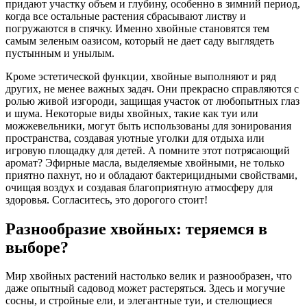
придают участку объем и глубину, особенно в зимний период,
когда все остальные растения сбрасывают листву и
погружаются в спячку. Именно хвойные становятся тем
самым зеленым оазисом, который не дает саду выглядеть
пустынным и унылым.
Кроме эстетической функции, хвойные выполняют и ряд
других, не менее важных задач. Они прекрасно справляются с
ролью живой изгороди, защищая участок от любопытных глаз
и шума. Некоторые виды хвойных, такие как туи или
можжевельники, могут быть использованы для зонирования
пространства, создавая уютные уголки для отдыха или
игровую площадку для детей. А помните этот потрясающий
аромат? Эфирные масла, выделяемые хвойными, не только
приятно пахнут, но и обладают бактерицидными свойствами,
очищая воздух и создавая благоприятную атмосферу для
здоровья. Согласитесь, это дорогого стоит!
Разнообразие хвойных: теряемся в
выборе?
Мир хвойных растений настолько велик и разнообразен, что
даже опытный садовод может растеряться. Здесь и могучие
сосны, и стройные ели, и элегантные туи, и стелющиеся