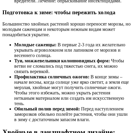
вредители. Лечение: опрыскивание инсектицидами.
Подготовка к зиме: чтобы пережить холода
Большинство хвойных растений хорошо переносят морозы, но
молодым саженцам и некоторым нежным видам может
понадобиться укрытие.
Молодые саженцы:
В первые 2-3 года их желательно
укрывать агроволокном или лапником от морозов и
весеннего солнца.
Туи, можжевельники колонновидных форм:
Чтобы
ветви не сломались под тяжестью снега, их можно
связать веревкой.
Профилактика солнечных ожогов:
В конце зимы –
начале весны, когда солнце уже ярко светит, а земля еще
мерзлая, хвойные могут получить солнечные ожоги.
Чтобы этого избежать, можно укрыть растения
нетканым материалом или создать им искусственную
тень.
Обильный полив перед зимой:
Перед наступлением
заморозков обильно полейте растения, чтобы они ушли
в зиму с достаточным запасом влаги.
Хвойные в ландшафтном дизайне: