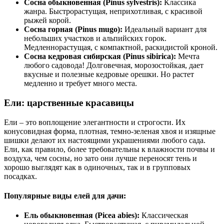
Сосна обыкновенная (Pinus sylvestris):
Классика
жанра. Быстрорастущая, неприхотливая, с красивой
рыжей корой.
Сосна горная (Pinus mugo):
Идеальный вариант для
небольших участков и альпийских горок.
Медленнорастущая, с компактной, раскидистой кроной.
Сосна кедровая сибирская (Pinus sibirica):
Мечта
любого садовода! Долговечная, морозостойкая, дает
вкусные и полезные кедровые орешки. Но растет
медленно и требует много места.
Ели: царственные красавицы
Ели – это воплощение элегантности и строгости. Их
конусовидная форма, плотная, темно-зеленая хвоя и изящные
шишки делают их настоящими украшениями любого сада.
Ели, как правило, более требовательны к влажности почвы и
воздуха, чем сосны, но зато они лучше переносят тень и
хорошо выглядят как в одиночных, так и в групповых
посадках.
Популярные виды елей для дачи:
Ель обыкновенная (Picea abies):
Классическая