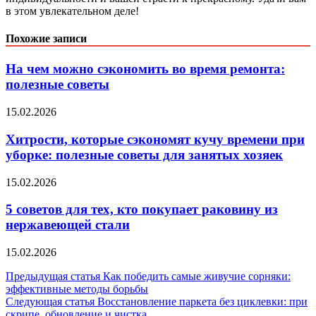
в этом увлекательном деле!
Похожие записи
На чем можно сэкономить во время ремонта:
полезные советы
15.02.2026
Хитрости, которые сэкономят кучу времени при
уборке: полезные советы для занятых хозяек
15.02.2026
5 советов для тех, кто покупает раковину из
нержавеющей стали
15.02.2026
Навигация
Предыдущая статья
Как победить самые живучие сорняки:
эффективные методы борьбы
по
Следующая статья
Восстановление паркета без циклевки: при
скрипе, обновление и чистка