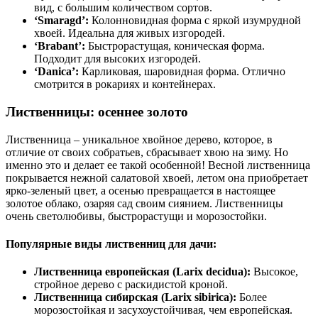
вид, с большим количеством сортов.
‘Smaragd’:
Колонновидная форма с яркой изумрудной
хвоей. Идеальна для живых изгородей.
‘Brabant’:
Быстрорастущая, коническая форма.
Подходит для высоких изгородей.
‘Danica’:
Карликовая, шаровидная форма. Отлично
смотрится в рокариях и контейнерах.
Лиственницы: осеннее золото
Лиственница – уникальное хвойное дерево, которое, в
отличие от своих собратьев, сбрасывает хвою на зиму. Но
именно это и делает ее такой особенной! Весной лиственница
покрывается нежной салатовой хвоей, летом она приобретает
ярко-зеленый цвет, а осенью превращается в настоящее
золотое облако, озаряя сад своим сиянием. Лиственницы
очень светолюбивы, быстрорастущи и морозостойки.
Популярные виды лиственниц для дачи:
Лиственница европейская (Larix decidua):
Высокое,
стройное дерево с раскидистой кроной.
Лиственница сибирская (Larix sibirica):
Более
морозостойкая и засухоустойчивая, чем европейская.