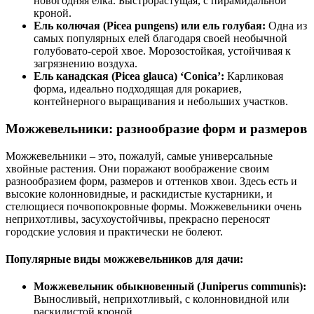
новогодняя елка. Быстрорастущая, с пирамидальной
кроной.
Ель колючая (Picea pungens) или ель голубая:
Одна из
самых популярных елей благодаря своей необычной
голубовато-серой хвое. Морозостойкая, устойчивая к
загрязнению воздуха.
Ель канадская (Picea glauca) ‘Conica’:
Карликовая
форма, идеально подходящая для рокариев,
контейнерного выращивания и небольших участков.
Можжевельники: разнообразие форм и размеров
Можжевельники – это, пожалуй, самые универсальные
хвойные растения. Они поражают воображение своим
разнообразием форм, размеров и оттенков хвои. Здесь есть и
высокие колонновидные, и раскидистые кустарники, и
стелющиеся почвопокровные формы. Можжевельники очень
неприхотливы, засухоустойчивы, прекрасно переносят
городские условия и практически не болеют.
Популярные виды можжевельников для дачи:
Можжевельник обыкновенный (Juniperus communis):
Выносливый, неприхотливый, с колонновидной или
раскидистой кроной.