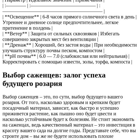
| :———— | :————————————— | :
———————————————————— |
| **Освещение** | 6-8 часов прямого солнечного света в день |
Утреннее и дневное солнце предпочтительнее, легкое
притенение в полдень |
| **Ветер** | Защита от сильных сквозняков | Избегать
совершенно закрытых мест без вентиляции |
| **Дренаж** | Хороший, без застоя воды | При необходимости
улучшать структуру почвы песком, компостом |
| **pH почвы** | 6.0 — 7.0 (слабокислая или нейтральная) |
Корректировать с помощью извести, золы, торфа, компоста |
Выбор саженцев: залог успеха
будущего розария
Выбор саженцев – это, по сути, выбор будущего вашего
розария. От того, насколько здоровым и крепким будет
посадочный материал, зависит, как быстро и успешно
приживется растение, как пышно оно будет цвести и
насколько устойчивым будет к болезням. Не стоит экономить
на саженцах, ведь качественный материал – это инвестиция в
красоту вашего сада на долгие годы. Представьте себе, что вы
строите дом – вы же не будете использовать плохие