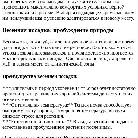
вы переезжаете в новый дом – вы же хотите, чтобы это
произошло в максимально комфортных условиях, верно?
Точно так же и с розами. Выбирая подходящее время, мы даем
им наилучший шанс успешно адаптироваться к новому месту.
Весенняя посадка: пробуждение природы
Весна – это, пожалуй, самое популярное и оптимальное время
для посадки роз в большинстве регионов. Как только минует
угроза возвратных заморозков и почва достаточно прогреется,
можно приступать к посадке. Обычно это период с апреля по
май, в зависимости от климатической зоны.
Преимущества весенней посадки:
* **Длительный период укоренения:** У роз будет достаточно
времени для наращивания корневой системы до наступления
осенних холодов.
* **Оптимальная температура:** Теплая почва способствует
быстрому росту корней, а умеренная температура воздуха
снижает стресс для растения.
* **Естественный цикл роста:** Высадка весной совпадает с
естественным пробуждением растений после зимы.
Однако есть и свои нюансы. Весной важно не торопиться с