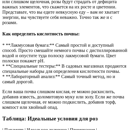
или слишком щелочная, розы будут страдать от дефицита
важных элементов, что скажется на их росте и цветении.
Представьте, что вы едите невкусную еду – вам не хватает
энергии, вы чувствуете себя неважно. Точно так же и с
розами.
Как определить кислотность почвы:
* **Лакмусовая бумага:** Самый простой и доступный
способ. Просто смешайте немного почвы с дистиллированной
водой и опустите туда полоску лакмусовой бумаги. Цвет
полоски покажет pH.
* **Специальные тестеры:** В садовых магазинах продаются
специальные наборы для определения кислотности почвы.
* **Лабораторный анализ:** Самый точный метод, но и
самый дорогой.
Если ваша почва слишком кислая, ее можно раскислить,
добавив известь, доломитовую муку или золу. Если же почва
слишком щелочная, ее можно подкислить, добавив торф,
компост или хвойный опад.
Таблица: Идеальные условия для роз
| Параметр | Идеальное значение | Примечания |