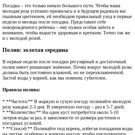
Посадка – это только начало большого пути. Чтобы ваша
молодая роза успешно прижилась и в будущем радовала вас
пышным цветением, ей необходим правильный уход в первые
недели и месяцы после посадки. Представьте себе
новорожденного ребенка – ему нужна особая забота и
внимание, чтобы вырасти здоровым и крепким. Точно так же
и с молодой розой.
Полив: золотая середина
В первые недели после посадки регулярный и достаточный
полив имеет решающее значение. Почва вокруг молодой розы
должна быть постоянно влажной, но не переувлажненной.
Застой воды у корней, как мы помним, губителен.
Правила полива:
* **Частота:** В жаркую и сухую погоду поливайте молодую
розу каждые 2-3 дня. В умеренную погоду – раз в 5-7 дней.
* **Количество:** На один куст потребуется около 5-10
литров воды за раз, в зависимости от размера растения и
погодных условий.
* **Способ:** Поливайте под корень, избегая попадания воды
на листья, особенно в жаркую погоду, чтобы предотвратить