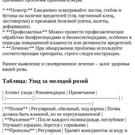
* **Осмотр:** Ежедневно осматривайте листья, стебли и
бутоны на наличие вредителей (тля, паутинный клещ,
листовертки) и признаков болезней (пятна, налеты,
деформации).
* **Профилактика:** Можно провести профилактические
обработки биофунгицидами и биоинсектицидами, особенно в
периоды повышенной влажности или активности вредителей.
* **Лечение:** При обнаружении проблемы используйте
соответствующие препараты, строго следуя инструкции.
Раннее выявление и своевременное лечение – залог здоровья
вашей розы.
Таблица: Уход за молодой розой
| Аспект ухода | Рекомендации | Примечания |
| :—————- | :————————————————— | :
——————————————————- |
| **Полив** | Регулярный, обильный, под корень | Почва
должна быть влажной, но не переувлажненной |
| **Рыхление** | После каждого полива/дождя, неглубокое |
Улучшает аэрацию, борется с сорняками |
| **Прополка** | Регулярная | Удаляет конкурентов за воду и