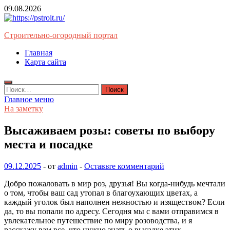
Перейти
09.08.2026
к
содержимому
Строительно-огородный портал
Главная
Карта сайта
Найти:
Главное меню
На заметку
Высаживаем розы: советы по выбору
места и посадке
09.12.2025
-
от
admin
-
Оставьте комментарий
Добро пожаловать в мир роз, друзья! Вы когда-нибудь мечтали
о том, чтобы ваш сад утопал в благоухающих цветах, а
каждый уголок был наполнен нежностью и изяществом? Если
да, то вы попали по адресу. Сегодня мы с вами отправимся в
увлекательное путешествие по миру розоводства, и я
расскажу вам все, что нужно знать о высадке этих