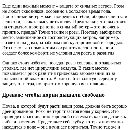
Еще один важный момент – защита от сильных ветров. Розы
не любят сквозняков, особенно в холодное время года.
Постоянный ветер может повредить стебли, оборвать листья и
лепестки, а также высушить почву. Представьте, что вы стоите
на открытом пространстве в сильный ветер – это не очень
приятно, правда? Точно так же и розы. Поэтому выбирайте
место, защищенное от господствующих ветров, например,
возле стены дома, за забором или кустарниковой изгородью.
Это не только поможет им сохранить целостность, но и
создаст более комфортные условия для роста и развития.
Однако стоит избегать посадки роз в совершенно закрытых
уголках, где нет циркуляции воздуха. В таких местах
повышается риск развития грибковых заболеваний из-за
повышенной влажности. Важно найти золотую середину –
защиту от ветра, но при этом хорошую вентиляцию.
Дренаж: чтобы корни дышали свободно
Почва, в которой будут расти ваши розы, должна быть хорошо
дренированной. Розы не терпят застоя воды у корней. Это
приводит к загниванию корневой системы и, как следствие, к
гибели растения. Представьте себе губку, которая постоянно
находится в воде – она начинает портиться. Точно так же и