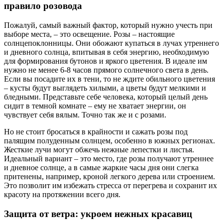
правило розовода
Пожалуй, самый важный фактор, который нужно учесть при
выборе места, – это освещение. Розы – настоящие
солнцепоклонницы. Они обожают купаться в лучах утреннего
и дневного солнца, впитывая в себя энергию, необходимую
для формирования бутонов и яркого цветения. В идеале им
нужно не менее 6-8 часов прямого солнечного света в день.
Если вы посадите их в тени, то не ждите обильного цветения
– кусты будут выглядеть хилыми, а цветы будут мелкими и
бледными. Представьте себе человека, который целый день
сидит в темной комнате – ему не хватает энергии, он
чувствует себя вялым. Точно так же и с розами.
Но не стоит бросаться в крайности и сажать розы под
палящим полуденным солнцем, особенно в южных регионах.
Жесткие лучи могут обжечь нежные лепестки и листья.
Идеальный вариант – это место, где розы получают утреннее
и дневное солнце, а в самые жаркие часы дня они слегка
притенены, например, кроной легкого дерева или строением.
Это позволит им избежать стресса от перегрева и сохранит их
красоту на протяжении всего дня.
Защита от ветра: укроем нежных красавиц