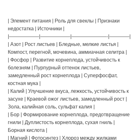
| Элемент питания | Роль для свеклы | Признаки
недостатка | Источники |
|——————|——————|———————-|————|
| Азот | Рост листьев | Бледные, мелкие листья |
Компост, перегной, мочевина, аммиачная селитра |
| Фосфор | Развитие корнеплода, устойчивость к
болезням | Пурпурный оттенок листьев,
замедленный рост корнеплода | Суперфосфат,
костная мука |
| Калий | Улучшение вкуса, лежкость, устойчивость к
засухе | Краевой ожог листьев, замедленный рост |
Зола, калийная соль, сульфат калия |
| Бор | Формирование корнеплода, предотвращение
гнили | Дуплистость корнеплода, сухая гниль |
Борная кислота |
| Магний | Фотосинтез | Хлороз между жилками