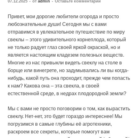
07.12.2025
-
от
admin
-
Оставьте комментарий
Привет, мои дорогие любители огорода и просто
любознательные души! Сегодня мы с вами
отправимся в увлекательное путешествие по миру
свеклы – этого удивительного корнеплода, который
не только радует глаз своей яркой окраской, но и
является настоящим кладезем полезных веществ.
Многие из нас привыкли видеть свеклу на столе в
борще или винегрете, но задумывались ли вы когда-
нибудь, какой путь она проходит, прежде чем попасть
к нам? Какова она – эта свекла, в своей
естественной среде, в недрах плодородной земли?
Мы с вами не просто поговорим о том, как вырастить
свеклу. Нет-нет, это будет гораздо интереснее! Мы
погрузимся в самые глубины её агротехники,
раскроем все секреты, которые помогут вам