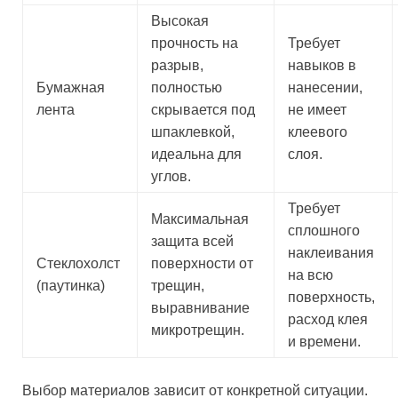
Высокая
прочность на
Требует
разрыв,
навыков в
Бумажная
полностью
нанесении,
лента
скрывается под
не имеет
шпаклевкой,
клеевого
идеальна для
слоя.
углов.
Требует
Максимальная
сплошного
защита всей
наклеивания
Стеклохолст
поверхности от
на всю
(паутинка)
трещин,
поверхность,
выравнивание
расход клея
микротрещин.
и времени.
Выбор материалов зависит от конкретной ситуации.