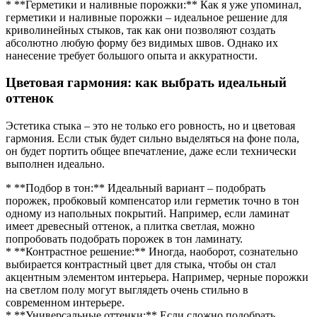
* **Герметики и наливные порожки:** Как я уже упоминал,
герметики и наливные порожки – идеальное решение для
криволинейных стыков, так как они позволяют создать
абсолютно любую форму без видимых швов. Однако их
нанесение требует большого опыта и аккуратности.
Цветовая гармония: как выбрать идеальный
оттенок
Эстетика стыка – это не только его ровность, но и цветовая
гармония. Если стык будет сильно выделяться на фоне пола,
он будет портить общее впечатление, даже если технически
выполнен идеально.
* **Подбор в тон:** Идеальный вариант – подобрать
порожек, пробковый компенсатор или герметик точно в тон
одному из напольных покрытий. Например, если ламинат
имеет древесный оттенок, а плитка светлая, можно
попробовать подобрать порожек в тон ламинату.
* **Контрастное решение:** Иногда, наоборот, сознательно
выбирается контрастный цвет для стыка, чтобы он стал
акцентным элементом интерьера. Например, черные порожки
на светлом полу могут выглядеть очень стильно в
современном интерьере.
* **Универсальные оттенки:** Если сложно подобрать