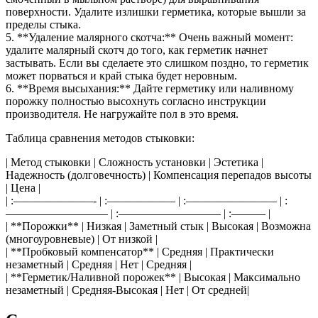
поверхности. Удалите излишки герметика, которые вышли за
пределы стыка.
5. **Удаление малярного скотча:** Очень важный момент:
удалите малярный скотч до того, как герметик начнет
застывать. Если вы сделаете это слишком поздно, то герметик
может порваться и край стыка будет неровным.
6. **Время высыхания:** Дайте герметику или наливному
порожку полностью высохнуть согласно инструкции
производителя. Не нагружайте пол в это время.
Таблица сравнения методов стыковки:
| Метод стыковки | Сложность установки | Эстетика |
Надежность (долговечность) | Компенсация перепадов высоты
| Цена |
| :———————- | :—————— | :———————— | :
————————— | :————————— | :——— |
| **Порожки** | Низкая | Заметный стык | Высокая | Возможна
(многоуровневые) | От низкой |
| **Пробковый компенсатор** | Средняя | Практически
незаметный | Средняя | Нет | Средняя |
| **Герметик/Наливной порожек** | Высокая | Максимально
незаметный | Средняя-Высокая | Нет | От средней|