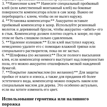
3. **Нанесение клея:** Нанесите специальный пробковый
клей (или качественный монтажный клей) на боковые
поверхности компенсатора и/или в сам зазор. Важно не
переборщить с клеем, чтобы он не вылез наружу.
4. **Установка компенсатора:** Аккуратно вставьте
пробковый компенсатор в зазор. Используйте резиновый
молоток и деревянный брусок, чтобы аккуратно «забить» его
в стык. Компенсатор должен плотно сидеть в зазоре, но при
этом не быть слишком сильно сдавленным.
5. **Удаление излишков:** Если клей выступил наружу,
немедленно удалите его с помощью влажной тряпки или
специального растворителя, пока он не застыл.
6. **Шлифовка (по желанию):** После полного высыхания
клея, если компенсатор немного выступает над поверхностью
пола, его можно аккуратно отшлифовать мелкой наждачной
бумагой.
7. **Покрытие лаком/маслом (по желанию):** Для защиты
пробки от влаги и износа, а также для придания ей более
эстетичного вида, компенсатор можно покрыть лаком или
специальным маслом для дерева. Это особенно актуально,
если вы хотите изменить его цвет.
Использование герметика или наливного
порожка