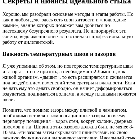
Секреты и нюансы идеального стыка
Хорошо, мы разобрали основные методы и этапы работы. Но
как в любом деле, здесь есть свои хитрости и «подводные
камни», знание которых поможет вам добиться по-
настоящему безупречного результата. Не игнорируйте эти
советы, ведь именно они часто отличают профессиональную
работу от дилетантской.
Важность температурных швов и зазоров
Я уже упоминал об этом, но повторюсь: температурные швы
и зазоры – это не прихоть, а необходимость! Ламинат, как
живой организм, «дышит», то есть расширяется и сжимается
под воздействием изменений температуры и влажности. Если
не дать ему это делать свободно, он начнет деформироваться –
вздуваться, подниматься волнами, а между планками появятся
щели.
Помните, что помимо зазора между плиткой и ламинатом,
необходимо оставлять компенсационные зазоры по всему
периметру помещения – вдоль стен, вокруг колонн, дверных
проемов и т.д. Ширина этих зазоров должна быть не менее 8-
10 мм. Эти зазоры затем скрываются плинтусами, но свою
важную функцию они выполняют исправно. Идеальный стык