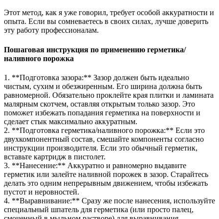
Этот метод, как я уже говорил, требует особой аккуратности и
опыта. Если вы сомневаетесь в своих силах, лучше доверить
эту работу профессионалам.
Пошаговая инструкция по применению герметика/
наливного порожка
1. **Подготовка зазора:** Зазор должен быть идеально
чистым, сухим и обезжиренным. Его ширина должна быть
равномерной. Обязательно проклейте края плитки и ламината
малярным скотчем, оставляя открытым только зазор. Это
поможет избежать попадания герметика на поверхности и
сделает стык максимально аккуратным.
2. **Подготовка герметика/наливного порожка:** Если это
двухкомпонентный состав, смешайте компоненты согласно
инструкции производителя. Если это обычный герметик,
вставьте картридж в пистолет.
3. **Нанесение:** Аккуратно и равномерно выдавите
герметик или залейте наливной порожек в зазор. Старайтесь
делать это одним непрерывным движением, чтобы избежать
пустот и неровностей.
4. **Выравнивание:** Сразу же после нанесения, используйте
специальный шпатель для герметика (или просто палец,
смоченный в мыльном растворе) для выравнивания