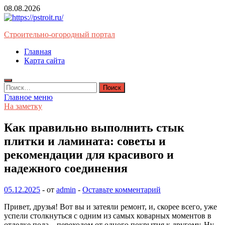
Перейти
08.08.2026
к
содержимому
Строительно-огородный портал
Главная
Карта сайта
Найти:
Главное меню
На заметку
Как правильно выполнить стык
плитки и ламината: советы и
рекомендации для красивого и
надежного соединения
05.12.2025
-
от
admin
-
Оставьте комментарий
Привет, друзья! Вот вы и затеяли ремонт, и, скорее всего, уже
успели столкнуться с одним из самых коварных моментов в
отделке пола – переходом от одного покрытия к другому. Ну,