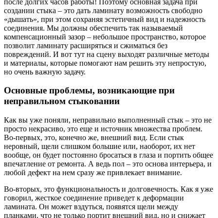
после долгих часов работы! Поэтому основная задача при
создании стыка – это дать ламинату возможность свободно
«дышать», при этом сохраняя эстетичный вид и надежность
соединения. Мы должны обеспечить так называемый
компенсационный зазор – небольшое пространство, которое
позволит ламинату расширяться и сжиматься без
повреждений. И вот тут на сцену выходят различные методы
и материалы, которые помогают нам решить эту непростую,
но очень важную задачу.
Основные проблемы, возникающие при
неправильном стыковании
Как вы уже поняли, неправильно выполненный стык – это не
просто некрасиво, это еще и источник множества проблем.
Во-первых, это, конечно же, внешний вид. Если стык
неровный, щели слишком большие или, наоборот, их нет
вообще, он будет постоянно бросаться в глаза и портить общее
впечатление от ремонта. А ведь пол – это основа интерьера, и
любой дефект на нем сразу же привлекает внимание.
Во-вторых, это функциональность и долговечность. Как я уже
говорил, жесткое соединение приведет к деформации
ламината. Он может вздуться, появятся щели между
планками, что не только портит внешний вид, но и снижает