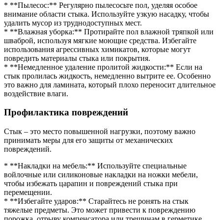
* **Пылесос:** Регулярно пылесосьте пол, уделяя особое
внимание области стыка. Используйте узкую насадку, чтобы
удалить мусор из труднодоступных мест.
* **Влажная уборка:** Протирайте пол влажной тряпкой или
шваброй, используя мягкие моющие средства. Избегайте
использования агрессивных химикатов, которые могут
повредить материалы стыка или покрытия.
* **Немедленное удаление пролитой жидкости:** Если на
стык пролилась жидкость, немедленно вытрите ее. Особенно
это важно для ламината, который плохо переносит длительное
воздействие влаги.
Профилактика повреждений
Стык – это место повышенной нагрузки, поэтому важно
принимать меры для его защиты от механических
повреждений.
* **Накладки на мебель:** Используйте специальные
войлочные или силиконовые накладки на ножки мебели,
чтобы избежать царапин и повреждений стыка при
перемещении.
* **Избегайте ударов:** Старайтесь не ронять на стык
тяжелые предметы. Это может привести к повреждению
порожка, отрыву компенсатора или трещинам в герметике.