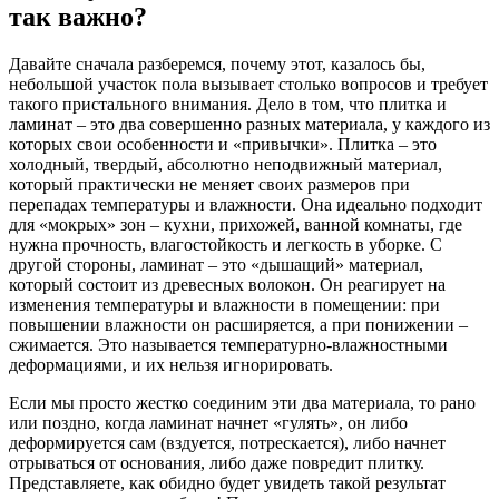
так важно?
Давайте сначала разберемся, почему этот, казалось бы,
небольшой участок пола вызывает столько вопросов и требует
такого пристального внимания. Дело в том, что плитка и
ламинат – это два совершенно разных материала, у каждого из
которых свои особенности и «привычки». Плитка – это
холодный, твердый, абсолютно неподвижный материал,
который практически не меняет своих размеров при
перепадах температуры и влажности. Она идеально подходит
для «мокрых» зон – кухни, прихожей, ванной комнаты, где
нужна прочность, влагостойкость и легкость в уборке. С
другой стороны, ламинат – это «дышащий» материал,
который состоит из древесных волокон. Он реагирует на
изменения температуры и влажности в помещении: при
повышении влажности он расширяется, а при понижении –
сжимается. Это называется температурно-влажностными
деформациями, и их нельзя игнорировать.
Если мы просто жестко соединим эти два материала, то рано
или поздно, когда ламинат начнет «гулять», он либо
деформируется сам (вздуется, потрескается), либо начнет
отрываться от основания, либо даже повредит плитку.
Представляете, как обидно будет увидеть такой результат