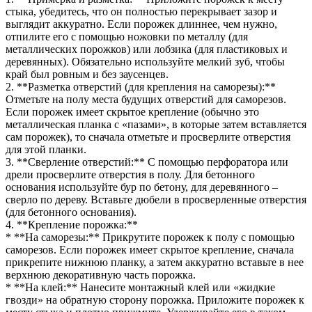
стыка, убедитесь, что он полностью перекрывает зазор и
выглядит аккуратно. Если порожек длиннее, чем нужно,
отпилите его с помощью ножовки по металлу (для
металлических порожков) или лобзика (для пластиковых и
деревянных). Обязательно используйте мелкий зуб, чтобы
край был ровным и без заусенцев.
2. **Разметка отверстий (для крепления на саморезы):**
Отметьте на полу места будущих отверстий для саморезов.
Если порожек имеет скрытое крепление (обычно это
металлическая планка с «пазами», в которые затем вставляется
сам порожек), то сначала отметьте и просверлите отверстия
для этой планки.
3. **Сверление отверстий:** С помощью перфоратора или
дрели просверлите отверстия в полу. Для бетонного
основания используйте бур по бетону, для деревянного –
сверло по дереву. Вставьте дюбели в просверленные отверстия
(для бетонного основания).
4. **Крепление порожка:**
* **На саморезы:** Прикрутите порожек к полу с помощью
саморезов. Если порожек имеет скрытое крепление, сначала
прикрепите нижнюю планку, а затем аккуратно вставьте в нее
верхнюю декоративную часть порожка.
* **На клей:** Нанесите монтажный клей или «жидкие
гвозди» на обратную сторону порожка. Приложите порожек к