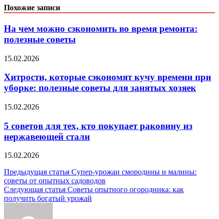
Похожие записи
На чем можно сэкономить во время ремонта:
полезные советы
15.02.2026
Хитрости, которые сэкономят кучу времени при
уборке: полезные советы для занятых хозяек
15.02.2026
5 советов для тех, кто покупает раковину из
нержавеющей стали
15.02.2026
Навигация
Предыдущая статья
Супер-урожаи смородины и малины:
советы от опытных садоводов
по
Следующая статья
Советы опытного огородника: как
записям
получить богатый урожай