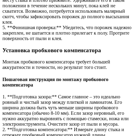
месту стыка и плотно прижмите. Удерживайте его в таком
положении в течение нескольких минут, пока клей не
схватится. Возможно, потребуется использовать малярный
скотч, чтобы зафиксировать порожек до полного высыхания
клея.
5. **Финишная проверка:** Убедитесь, что порожек надежно
закреплен, не шатается и плотно прилегает к полу. Протрите
поверхность от пыли и клея.
Установка пробкового компенсатора
Монтаж пробкового компенсатора требует большей
аккуратности и точности, но результат того стоит.
Пошаговая инструкция по монтажу пробкового
компенсатора
1. **Подготовка зазора:** Самое главное – это идеально
ровный и чистый зазор между плиткой и ламинатом. Его
ширина должна быть чуть меньше ширины пробкового
компенсатора (обычно 8-10 мм). Если зазор неровный, его
нужно аккуратно выровнять с помощью стамески, ножа или
электроинструмента. Очистите зазор от пыли и мусора.
2. **Подготовка компенсатора:** Измерьте длину стыка и
отрежьте пробковый компенсатор нужной длины.