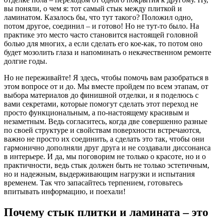
вы поняли, о чем я: тот самый стык между плиткой и
ламинатом. Казалось бы, что тут такого? Положил одно,
потом другое, соединил – и готово! Но не тут-то было. На
практике это место часто становится настоящей головной
болью для многих, а если сделать его кое-как, то потом оно
будет мозолить глаза и напоминать о некачественном ремонте
долгие годы.
Но не переживайте! Я здесь, чтобы помочь вам разобраться в
этом вопросе от и до. Мы вместе пройдем по всем этапам, от
выбора материалов до финишной отделки, и я поделюсь с
вами секретами, которые помогут сделать этот переход не
просто функциональным, а по-настоящему красивым и
незаметным. Ведь согласитесь, когда две совершенно разные
по своей структуре и свойствам поверхности встречаются,
важно не просто их соединить, а сделать это так, чтобы они
гармонично дополняли друг друга и не создавали диссонанса
в интерьере. И да, мы поговорим не только о красоте, но и о
практичности, ведь стык должен быть не только эстетичным,
но и надежным, выдерживающим нагрузки и испытания
временем. Так что запасайтесь терпением, готовьтесь
впитывать информацию, и поехали!
Почему стык плитки и ламината – это