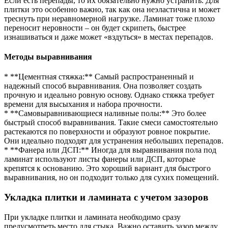
Если есть перепады, то их обязательно нужно устранить. Для
плитки это особенно важно, так как она неэластична и может
треснуть при неравномерной нагрузке. Ламинат тоже плохо
переносит неровности – он будет скрипеть, быстрее
изнашиваться и даже может «вздуться» в местах перепадов.
Методы выравнивания
* **Цементная стяжка:** Самый распространенный и
надежный способ выравнивания. Она позволяет создать
прочную и идеально ровную основу. Однако стяжка требует
времени для высыхания и набора прочности.
* **Самовыравнивающиеся наливные полы:** Это более
быстрый способ выравнивания. Такие смеси самостоятельно
растекаются по поверхности и образуют ровное покрытие.
Они идеально подходят для устранения небольших перепадов.
* **Фанера или ДСП:** Иногда для выравнивания пола под
ламинат используют листы фанеры или ДСП, которые
крепятся к основанию. Это хороший вариант для быстрого
выравнивания, но он подходит только для сухих помещений.
Укладка плитки и ламината с учетом зазоров
При укладке плитки и ламината необходимо сразу
предусмотреть место для стыка. Важно оставить зазор между