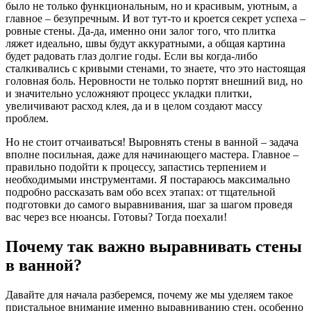
было не только функциональным, но и красивым, уютным, а
главное – безупречным. И вот тут-то и кроется секрет успеха –
ровные стены. Да-да, именно они залог того, что плитка
ляжет идеально, швы будут аккуратными, а общая картина
будет радовать глаз долгие годы. Если вы когда-либо
сталкивались с кривыми стенами, то знаете, что это настоящая
головная боль. Неровности не только портят внешний вид, но
и значительно усложняют процесс укладки плитки,
увеличивают расход клея, да и в целом создают массу
проблем.
Но не стоит отчаиваться! Выровнять стены в ванной – задача
вполне посильная, даже для начинающего мастера. Главное –
правильно подойти к процессу, запастись терпением и
необходимыми инструментами. Я постараюсь максимально
подробно рассказать вам обо всех этапах: от тщательной
подготовки до самого выравнивания, шаг за шагом проведя
вас через все нюансы. Готовы? Тогда поехали!
Почему так важно выравнивать стены
в ванной?
Давайте для начала разберемся, почему же мы уделяем такое
пристальное внимание именно выравниванию стен, особенно