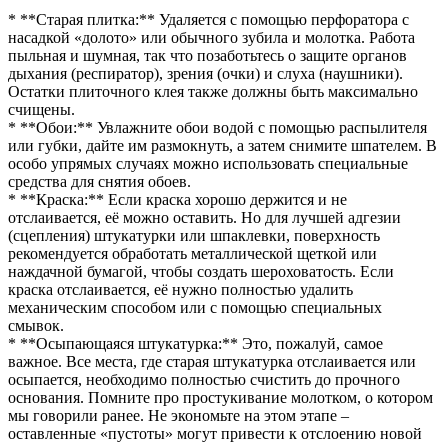
* **Старая плитка:** Удаляется с помощью перфоратора с
насадкой «долото» или обычного зубила и молотка. Работа
пыльная и шумная, так что позаботьтесь о защите органов
дыхания (респиратор), зрения (очки) и слуха (наушники).
Остатки плиточного клея также должны быть максимально
счищены.
* **Обои:** Увлажните обои водой с помощью распылителя
или губки, дайте им размокнуть, а затем снимите шпателем. В
особо упрямых случаях можно использовать специальные
средства для снятия обоев.
* **Краска:** Если краска хорошо держится и не
отслаивается, её можно оставить. Но для лучшей адгезии
(сцепления) штукатурки или шпаклевки, поверхность
рекомендуется обработать металлической щеткой или
наждачной бумагой, чтобы создать шероховатость. Если
краска отслаивается, её нужно полностью удалить
механическим способом или с помощью специальных
смывок.
* **Осыпающаяся штукатурка:** Это, пожалуй, самое
важное. Все места, где старая штукатурка отслаивается или
осыпается, необходимо полностью счистить до прочного
основания. Помните про простукивание молотком, о котором
мы говорили ранее. Не экономьте на этом этапе –
оставленные «пустоты» могут привести к отслоению новой