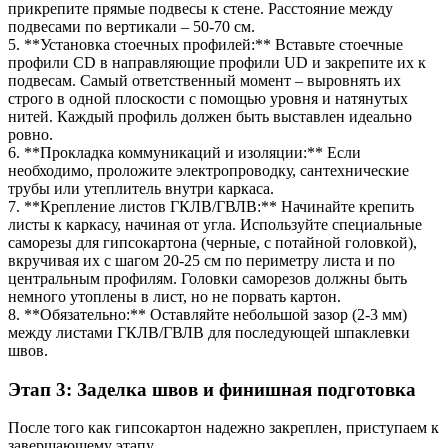
прикрепите прямые подвесы к стене. Расстояние между
подвесами по вертикали – 50-70 см.
5. **Установка стоечных профилей:** Вставьте стоечные
профили CD в направляющие профили UD и закрепите их к
подвесам. Самый ответственный момент – выровнять их
строго в одной плоскости с помощью уровня и натянутых
нитей. Каждый профиль должен быть выставлен идеально
ровно.
6. **Прокладка коммуникаций и изоляции:** Если
необходимо, проложите электропроводку, сантехнические
трубы или утеплитель внутри каркаса.
7. **Крепление листов ГКЛВ/ГВЛВ:** Начинайте крепить
листы к каркасу, начиная от угла. Используйте специальные
саморезы для гипсокартона (черные, с потайной головкой),
вкручивая их с шагом 20-25 см по периметру листа и по
центральным профилям. Головки саморезов должны быть
немного утоплены в лист, но не порвать картон.
8. **Обязательно:** Оставляйте небольшой зазор (2-3 мм)
между листами ГКЛВ/ГВЛВ для последующей шпаклевки
швов.
Этап 3: Заделка швов и финишная подготовка
После того как гипсокартон надежно закреплен, приступаем к
завершающему этапу.