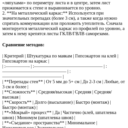
«ляпухами» по периметру листа и в центре, затем лист
прижимается к стене и выравнивается по уровню.
2. **На металлический каркас:** Используется при
значительных перепадах (более 3 см), а также когда нужно
спрятать коммуникации или проложить утеплитель. Сначала
монтируется металлический каркас из профилей по уровню, а
затем к нему крепятся листы ГКЛВ/ГВЛВ саморезами.
Сравнение методов:
| Критерий | Штукатурка по маякам | Гипсокартон на клей |
Гипсокартон на каркас |
| :—————- | :——————————————— | :
—————————————— | :
————————————— |
| **Перепады стен** | От 5 мм до 5+ см | До 2-3 см | Любые, от
3 см и более |
| **Сложность** | Средняя/высокая | Средняя | Средняя/
высокая |
| **Скорость** | Долго (высыхание) | Быстро (монтаж) |
Быстро (монтаж) |
| **»Мокрый» процесс** | Да | Частично (клей, шпатлевка
швов) | Минимум (шпатлевка швов) |
| **»Съедание» пространства** | Минимальное |
Незначительное | Значительное |