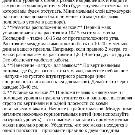
длинный уровень к стене в разных направлениях и найдите
самую выступающую точку. Это будет «нулевая» отметка, от
которой мы будем отступать. Минимальный слой штукатурки
на этой точке должен быть не менее 5-6 мм (чтобы маяк
полностью утонул в растворе).
2. **Разметка расположения маяков:** Первый маяк
устанавливается на расстоянии 10-15 см от угла стены.
Последний – также 10-15 см от противоположного угла.
Расстояние между маяками должно быть на 10-20 см меньше
длины вашего правила. Например, если правило 2 метра, то
маяки располагаем на расстоянии 1,8-1,9 метра друг от друга.
Это обеспечит удобство работы.
3. **Нанесение «ляпух» для маяков:** По вертикальным
линиям, где будут располагаться маяки, нанесите небольшие
«ляпухи» из густого штукатурного раствора (или
специального гипсового клея для маяков). Делайте это через
каждые 30-40 см.
4. **Установка маяков:** Приложите маяк к «ляпухам» и с
помощью уровня и правила утопите его в растворе, выставляя
строго по вертикали и в одной плоскости со всеми
остальными маяками. Начните с крайних маяков. Между ними
натяните несколько горизонтальных нитей (или используйте
лазерный уровень) – это поможет выставить промежуточные
маяки идеально ровно. Убедитесь, что все маяки находятся в
одной плоскости – приложите правило к двум соседним