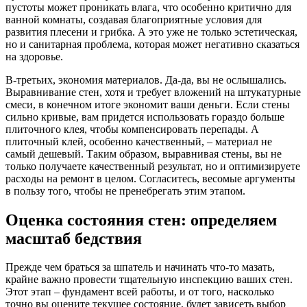
пустоты может проникать влага, что особенно критично для
ванной комнаты, создавая благоприятные условия для
развития плесени и грибка. А это уже не только эстетическая,
но и санитарная проблема, которая может негативно сказаться
на здоровье.
В-третьих, экономия материалов. Да-да, вы не ослышались.
Выравнивание стен, хотя и требует вложений на штукатурные
смеси, в конечном итоге экономит ваши деньги. Если стены
сильно кривые, вам придется использовать гораздо больше
плиточного клея, чтобы компенсировать перепады. А
плиточный клей, особенно качественный, – материал не
самый дешевый. Таким образом, выравнивая стены, вы не
только получаете качественный результат, но и оптимизируете
расходы на ремонт в целом. Согласитесь, весомые аргументы
в пользу того, чтобы не пренебрегать этим этапом.
Оценка состояния стен: определяем
масштаб бедствия
Прежде чем браться за шпатель и начинать что-то мазать,
крайне важно провести тщательную инспекцию ваших стен.
Этот этап – фундамент всей работы, и от того, насколько
точно вы оцените текущее состояние, будет зависеть выбор