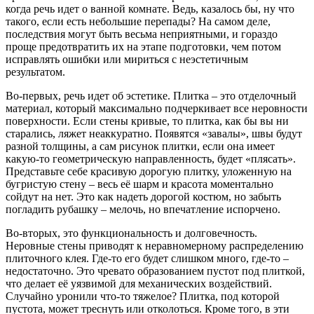
когда речь идет о ванной комнате. Ведь, казалось бы, ну что
такого, если есть небольшие перепады? На самом деле,
последствия могут быть весьма неприятными, и гораздо
проще предотвратить их на этапе подготовки, чем потом
исправлять ошибки или мириться с неэстетичным
результатом.
Во-первых, речь идет об эстетике. Плитка – это отделочный
материал, который максимально подчеркивает все неровности
поверхности. Если стены кривые, то плитка, как бы вы ни
старались, ляжет неаккуратно. Появятся «завалы», швы будут
разной толщины, а сам рисунок плитки, если она имеет
какую-то геометрическую направленность, будет «плясать».
Представьте себе красивую дорогую плитку, уложенную на
бугристую стену – весь её шарм и красота моментально
сойдут на нет. Это как надеть дорогой костюм, но забыть
погладить рубашку – мелочь, но впечатление испорчено.
Во-вторых, это функциональность и долговечность.
Неровные стены приводят к неравномерному распределению
плиточного клея. Где-то его будет слишком много, где-то –
недостаточно. Это чревато образованием пустот под плиткой,
что делает её уязвимой для механических воздействий.
Случайно уронили что-то тяжелое? Плитка, под которой
пустота, может треснуть или отколоться. Кроме того, в эти