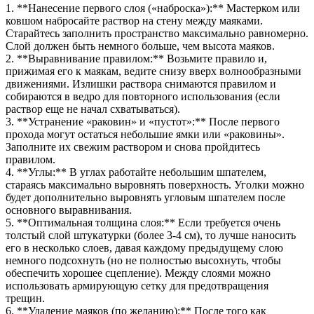
1. **Нанесение первого слоя («наброска»):** Мастерком или
ковшом набросайте раствор на стену между маяками.
Старайтесь заполнить пространство максимально равномерно.
Слой должен быть немного больше, чем высота маяков.
2. **Выравнивание правилом:** Возьмите правило и,
прижимая его к маякам, ведите снизу вверх волнообразными
движениями. Излишки раствора снимаются правилом и
собираются в ведро для повторного использования (если
раствор еще не начал схватываться).
3. **Устранение «раковин» и «пустот»:** После первого
прохода могут остаться небольшие ямки или «раковины».
Заполните их свежим раствором и снова пройдитесь
правилом.
4. **Углы:** В углах работайте небольшим шпателем,
стараясь максимально выровнять поверхность. Уголки можно
будет дополнительно выровнять угловым шпателем после
основного выравнивания.
5. **Оптимальная толщина слоя:** Если требуется очень
толстый слой штукатурки (более 3-4 см), то лучше наносить
его в несколько слоев, давая каждому предыдущему слою
немного подсохнуть (но не полностью высохнуть, чтобы
обеспечить хорошее сцепление). Между слоями можно
использовать армирующую сетку для предотвращения
трещин.
6. **Удаление маяков (по желанию):** После того как