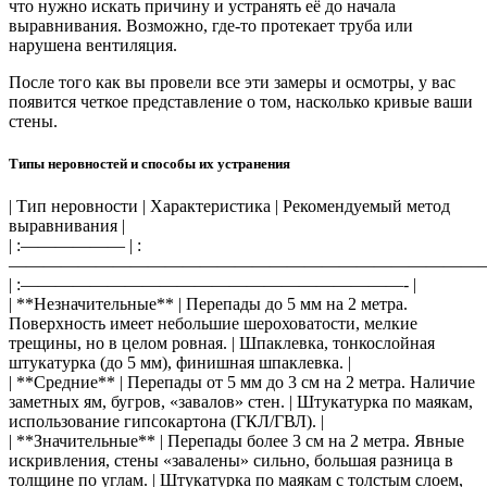
что нужно искать причину и устранять её до начала
выравнивания. Возможно, где-то протекает труба или
нарушена вентиляция.
После того как вы провели все эти замеры и осмотры, у вас
появится четкое представление о том, насколько кривые ваши
стены.
Типы неровностей и способы их устранения
| Тип неровности | Характеристика | Рекомендуемый метод
выравнивания |
| :—————— | :
————————————————————————————
| :——————————————————————- |
| **Незначительные** | Перепады до 5 мм на 2 метра.
Поверхность имеет небольшие шероховатости, мелкие
трещины, но в целом ровная. | Шпаклевка, тонкослойная
штукатурка (до 5 мм), финишная шпаклевка. |
| **Средние** | Перепады от 5 мм до 3 см на 2 метра. Наличие
заметных ям, бугров, «завалов» стен. | Штукатурка по маякам,
использование гипсокартона (ГКЛ/ГВЛ). |
| **Значительные** | Перепады более 3 см на 2 метра. Явные
искривления, стены «завалены» сильно, большая разница в
толщине по углам. | Штукатурка по маякам с толстым слоем,