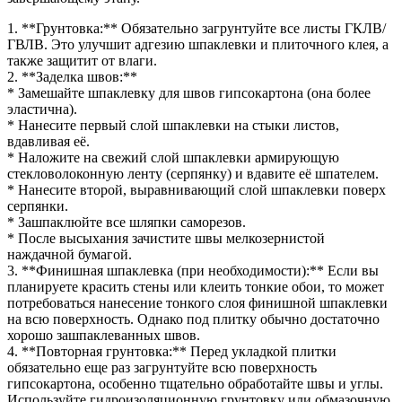
1. **Грунтовка:** Обязательно загрунтуйте все листы ГКЛВ/
ГВЛВ. Это улучшит адгезию шпаклевки и плиточного клея, а
также защитит от влаги.
2. **Заделка швов:**
* Замешайте шпаклевку для швов гипсокартона (она более
эластична).
* Нанесите первый слой шпаклевки на стыки листов,
вдавливая её.
* Наложите на свежий слой шпаклевки армирующую
стекловолоконную ленту (серпянку) и вдавите её шпателем.
* Нанесите второй, выравнивающий слой шпаклевки поверх
серпянки.
* Зашпаклюйте все шляпки саморезов.
* После высыхания зачистите швы мелкозернистой
наждачной бумагой.
3. **Финишная шпаклевка (при необходимости):** Если вы
планируете красить стены или клеить тонкие обои, то может
потребоваться нанесение тонкого слоя финишной шпаклевки
на всю поверхность. Однако под плитку обычно достаточно
хорошо зашпаклеванных швов.
4. **Повторная грунтовка:** Перед укладкой плитки
обязательно еще раз загрунтуйте всю поверхность
гипсокартона, особенно тщательно обработайте швы и углы.
Используйте гидроизоляционную грунтовку или обмазочную