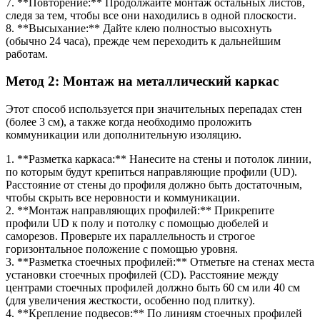
7. **Повторение:** Продолжайте монтаж остальных листов,
следя за тем, чтобы все они находились в одной плоскости.
8. **Высыхание:** Дайте клею полностью высохнуть
(обычно 24 часа), прежде чем переходить к дальнейшим
работам.
Метод 2: Монтаж на металлический каркас
Этот способ используется при значительных перепадах стен
(более 3 см), а также когда необходимо проложить
коммуникации или дополнительную изоляцию.
1. **Разметка каркаса:** Нанесите на стены и потолок линии,
по которым будут крепиться направляющие профили (UD).
Расстояние от стены до профиля должно быть достаточным,
чтобы скрыть все неровности и коммуникации.
2. **Монтаж направляющих профилей:** Прикрепите
профили UD к полу и потолку с помощью дюбелей и
саморезов. Проверьте их параллельность и строгое
горизонтальное положение с помощью уровня.
3. **Разметка стоечных профилей:** Отметьте на стенах места
установки стоечных профилей (CD). Расстояние между
центрами стоечных профилей должно быть 60 см или 40 см
(для увеличения жесткости, особенно под плитку).
4. **Крепление подвесов:** По линиям стоечных профилей