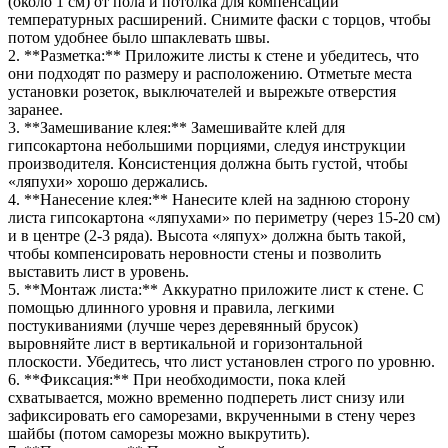
(около 1 см) от пола и потолка для компенсации
температурных расширений. Снимите фаски с торцов, чтобы
потом удобнее было шпаклевать швы.
2. **Разметка:** Приложите листы к стене и убедитесь, что
они подходят по размеру и расположению. Отметьте места
установки розеток, выключателей и вырежьте отверстия
заранее.
3. **Замешивание клея:** Замешивайте клей для
гипсокартона небольшими порциями, следуя инструкции
производителя. Консистенция должна быть густой, чтобы
«ляпухи» хорошо держались.
4. **Нанесение клея:** Нанесите клей на заднюю сторону
листа гипсокартона «ляпухами» по периметру (через 15-20 см)
и в центре (2-3 ряда). Высота «ляпух» должна быть такой,
чтобы компенсировать неровности стены и позволить
выставить лист в уровень.
5. **Монтаж листа:** Аккуратно приложите лист к стене. С
помощью длинного уровня и правила, легкими
постукиваниями (лучше через деревянный брусок)
выровняйте лист в вертикальной и горизонтальной
плоскости. Убедитесь, что лист установлен строго по уровню.
6. **Фиксация:** При необходимости, пока клей
схватывается, можно временно подпереть лист снизу или
зафиксировать его саморезами, вкрученными в стену через
шайбы (потом саморезы можно выкрутить).