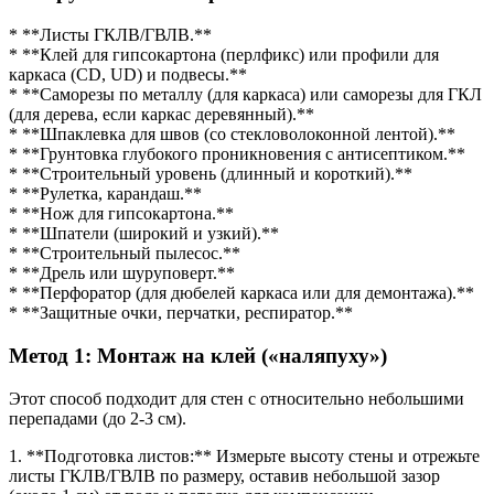
* **Листы ГКЛВ/ГВЛВ.**
* **Клей для гипсокартона (перлфикс) или профили для
каркаса (CD, UD) и подвесы.**
* **Саморезы по металлу (для каркаса) или саморезы для ГКЛ
(для дерева, если каркас деревянный).**
* **Шпаклевка для швов (со стекловолоконной лентой).**
* **Грунтовка глубокого проникновения с антисептиком.**
* **Строительный уровень (длинный и короткий).**
* **Рулетка, карандаш.**
* **Нож для гипсокартона.**
* **Шпатели (широкий и узкий).**
* **Строительный пылесос.**
* **Дрель или шуруповерт.**
* **Перфоратор (для дюбелей каркаса или для демонтажа).**
* **Защитные очки, перчатки, респиратор.**
Метод 1: Монтаж на клей («наляпуху»)
Этот способ подходит для стен с относительно небольшими
перепадами (до 2-3 см).
1. **Подготовка листов:** Измерьте высоту стены и отрежьте
листы ГКЛВ/ГВЛВ по размеру, оставив небольшой зазор