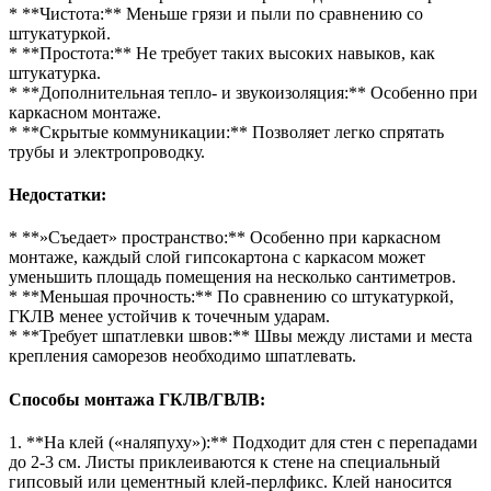
* **Чистота:** Меньше грязи и пыли по сравнению со
штукатуркой.
* **Простота:** Не требует таких высоких навыков, как
штукатурка.
* **Дополнительная тепло- и звукоизоляция:** Особенно при
каркасном монтаже.
* **Скрытые коммуникации:** Позволяет легко спрятать
трубы и электропроводку.
Недостатки:
* **»Съедает» пространство:** Особенно при каркасном
монтаже, каждый слой гипсокартона с каркасом может
уменьшить площадь помещения на несколько сантиметров.
* **Меньшая прочность:** По сравнению со штукатуркой,
ГКЛВ менее устойчив к точечным ударам.
* **Требует шпатлевки швов:** Швы между листами и места
крепления саморезов необходимо шпатлевать.
Способы монтажа ГКЛВ/ГВЛВ:
1. **На клей («наляпуху»):** Подходит для стен с перепадами
до 2-3 см. Листы приклеиваются к стене на специальный
гипсовый или цементный клей-перлфикс. Клей наносится